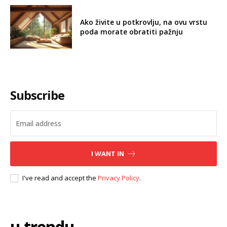
Ako živite u potkrovlju, na ovu vrstu
poda morate obratiti pažnju
Subscribe
I WANT IN
I've read and accept the
Privacy Policy
.
u trendu