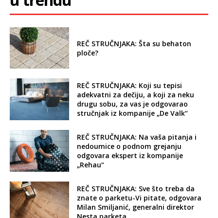
REČ STRUČNJAKA: Šta su behaton
ploče?
REČ STRUČNJAKA: Koji su tepisi
adekvatni za dečiju, a koji za neku
drugu sobu, za vas je odgovarao
stručnjak iz kompanije „De Valk“
REČ STRUČNJAKA: Na vaša pitanja i
nedoumice o podnom grejanju
odgovara ekspert iz kompanije
„Rehau“
REČ STRUČNJAKA: Sve što treba da
znate o parketu-Vi pitate, odgovara
Milan Smiljanić, generalni direktor
Nesta parketa