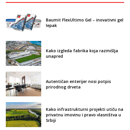
Baumit FlexUltimo Gel – inovativni gel
lepak
Kako izgleda fabrika koja razmišlja
unapred
Autentičan enterijer nosi potpis
prirodnog drveta
Kako infrastrukturni projekti utiču na
privatnu imovinu i pravo vlasništva u
Srbiji