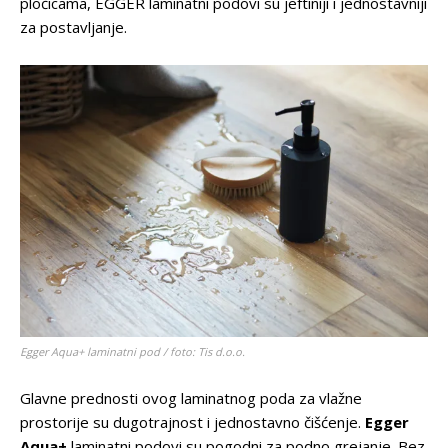
pločicama, EGGER laminatni podovi su jeftiniji i jednostavniji
za postavljanje.
Egger Aqua+ laminatni pod / foto: Tis d.o.o.
Glavne prednosti ovog laminatnog poda za vlažne
prostorije su dugotrajnost i jednostavno čišćenje.
Egger
Aqua+
laminatni podovi su pogodni za podno grejanje. Bez