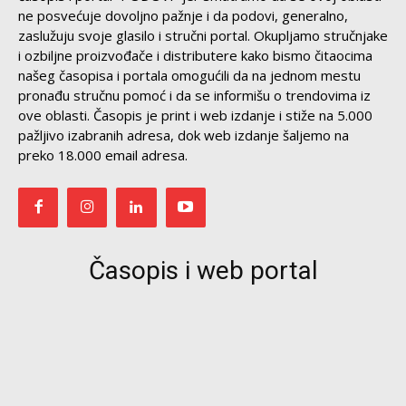
ne posvećuje dovoljno pažnje i da podovi, generalno,
zaslužuju svoje glasilo i stručni portal. Okupljamo stručnjake
i ozbiljne proizvođače i distributere kako bismo čitaocima
našeg časopisa i portala omogućili da na jednom mestu
pronađu stručnu pomoć i da se informišu o trendovima iz
ove oblasti. Časopis je print i web izdanje i stiže na 5.000
pažljivo izabranih adresa, dok web izdanje šaljemo na
preko 18.000 email adresa.
Časopis i web portal