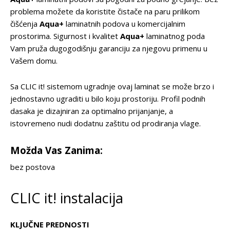
problema možete da koristite čistače na paru prilikom
čišćenja
Aqua+
laminatnih podova u komercijalnim
prostorima. Sigurnost i kvalitet
Aqua+
laminatnog poda
Vam pruža dugogodišnju garanciju za njegovu primenu u
Vašem domu.
Sa CLIC it! sistemom ugradnje ovaj laminat se može brzo i
jednostavno ugraditi u bilo koju prostoriju. Profil podnih
dasaka je dizajniran za optimalno prijanjanje, a
istovremeno nudi dodatnu zaštitu od prodiranja vlage.
Možda Vas Zanima:
bez postova
CLIC it! instalacija
KLJUČNE PREDNOSTI