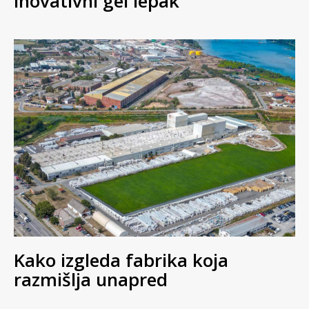
inovativni gel lepak
Kako izgleda fabrika koja
razmišlja unapred