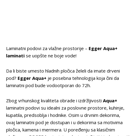
Laminatni podovi za vlažne prostorije –
Egger Aqua+
laminati
se uopšte ne boje vode!
Da li biste umesto hladnih pločica želeli da imate drveni
pod?
Egger Aqua+
je posebna tehnologija koja čini da
laminatni pod bude vodootporan do 72h.
Zbog vrhunskog kvaliteta obrade i izdržljivosti
Aqua+
laminatni podovi su idealni za poslovne prostore, kuhinje,
kupatila, predsoblja i hodnike. Osim u drvnim dekorima,
ovaj laminatni pod je dostupan i u dekorima sa motivima
pločica, kamena i mermera. U poređenju sa klasičnim