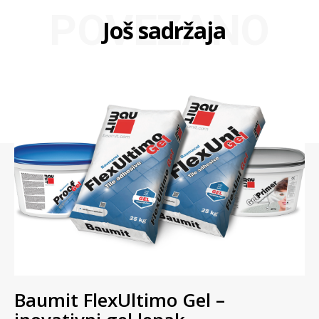
POVEZANO
Još sadržaja
Baumit FlexUltimo Gel –