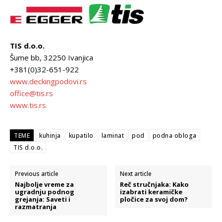
TIS d.o.o.
Šume bb, 32250 Ivanjica
+381(0)32-651-922
www.deckingpodovi.rs
office@tis.rs
www.tis.rs
TEME
kuhinja
kupatilo
laminat
pod
podna obloga
TIS d.o.o.
Previous article
Next article
Najbolje vreme za
Reč stručnjaka: Kako
ugradnju podnog
izabrati keramičke
grejanja: Saveti i
pločice za svoj dom?
razmatranja