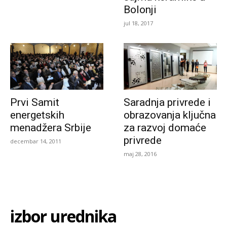
Bolonji
jul 18, 2017
Prvi Samit
Saradnja privrede i
energetskih
obrazovanja ključna
menadžera Srbije
za razvoj domaće
privrede
decembar 14, 2011
maj 28, 2016
izbor urednika