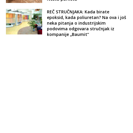
REČ STRUČNJAKA: Kada birate
epoksid, kada poliuretan? Na ova i još
neka pitanja o industrijskim
podovima odgovara stručnjak iz
kompanije „Baumit“