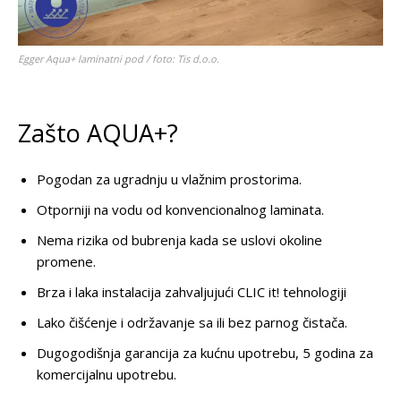
Egger Aqua+ laminatni pod / foto: Tis d.o.o.
Zašto AQUA+?
Pogodan za ugradnju u vlažnim prostorima.
Otporniji na vodu od konvencionalnog laminata.
Nema rizika od bubrenja kada se uslovi okoline
promene.
Brza i laka instalacija zahvaljujući CLIC it! tehnologiji
Lako čišćenje i održavanje sa ili bez parnog čistača.
Dugogodišnja garancija za kućnu upotrebu, 5 godina za
komercijalnu upotrebu.