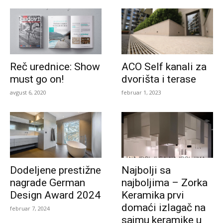
Reč urednice: Show
ACO Self kanali za
must go on!
dvorišta i terase
avgust 6, 2020
februar 1, 2023
Dodeljene prestižne
Najbolji sa
nagrade German
najboljima – Zorka
Design Award 2024
Keramika prvi
domaći izlagač na
februar 7, 2024
sajmu keramike u