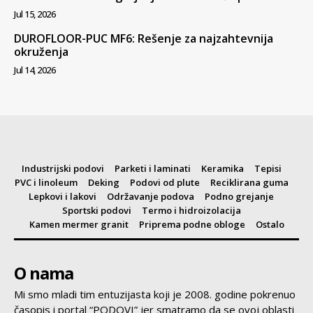
Jul 15, 2026
DUROFLOOR-PUC MF6: Rešenje za najzahtevnija
okruženja
Jul 14, 2026
Industrijski podovi
Parketi i laminati
Keramika
Tepisi
PVC i linoleum
Deking
Podovi od plute
Reciklirana guma
Lepkovi i lakovi
Održavanje podova
Podno grejanje
Sportski podovi
Termo i hidroizolacija
Kamen mermer granit
Priprema podne obloge
Ostalo
O nama
Mi smo mladi tim entuzijasta koji je 2008. godine pokrenuo
časopis i portal “PODOVI” jer smatramo da se ovoj oblasti