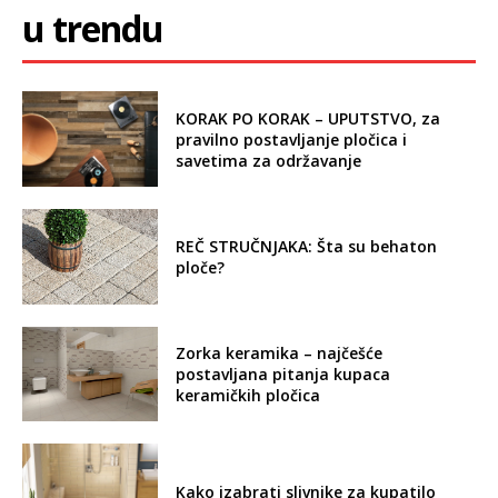
u trendu
KORAK PO KORAK – UPUTSTVO, za
pravilno postavljanje pločica i
savetima za održavanje
REČ STRUČNJAKA: Šta su behaton
ploče?
Zorka keramika – najčešće
postavljana pitanja kupaca
keramičkih pločica
Kako izabrati slivnike za kupatilo