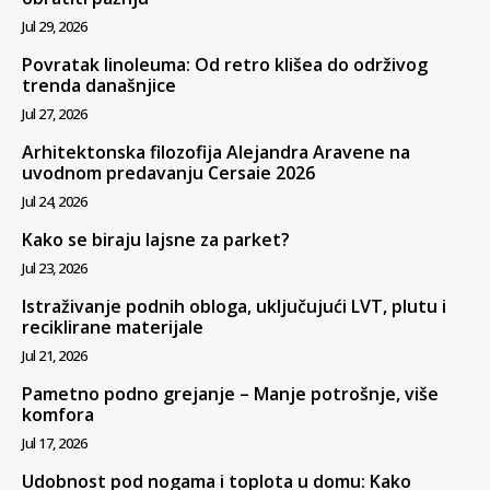
Jul 29, 2026
Povratak linoleuma: Od retro klišea do održivog
trenda današnjice
Jul 27, 2026
Arhitektonska filozofija Alejandra Aravene na
uvodnom predavanju Cersaie 2026
Jul 24, 2026
Kako se biraju lajsne za parket?
Jul 23, 2026
Istraživanje podnih obloga, uključujući LVT, plutu i
reciklirane materijale
Jul 21, 2026
Pametno podno grejanje – Manje potrošnje, više
komfora
Jul 17, 2026
Udobnost pod nogama i toplota u domu: Kako