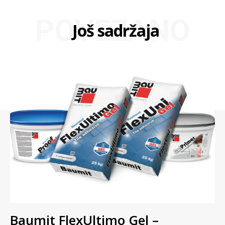
POVEZANO
Još sadržaja
Baumit FlexUltimo Gel –