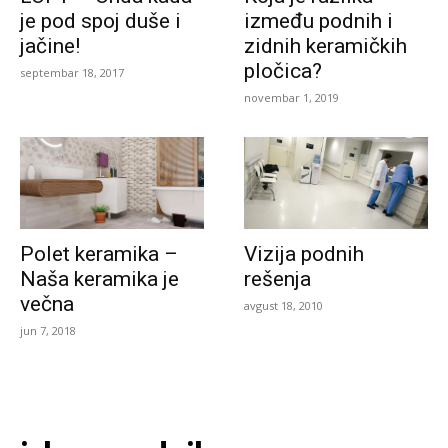
je pod spoj duše i
između podnih i
jačine!
zidnih keramičkih
pločica?
septembar 18, 2017
novembar 1, 2019
Polet keramika –
Vizija podnih
Naša keramika je
rešenja
večna
avgust 18, 2010
jun 7, 2018