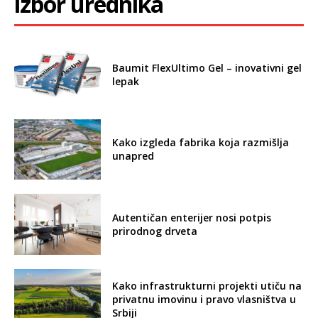
izbor urednika
Baumit FlexUltimo Gel – inovativni gel
lepak
Kako izgleda fabrika koja razmišlja
unapred
Autentičan enterijer nosi potpis
prirodnog drveta
Kako infrastrukturni projekti utiču na
privatnu imovinu i pravo vlasništva u
Srbiji