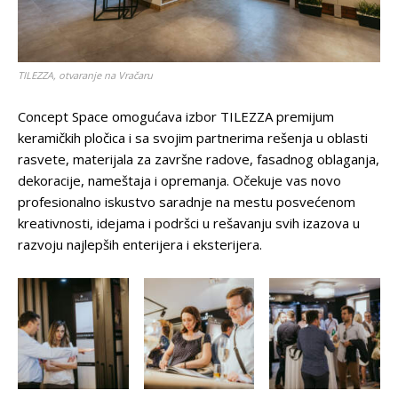
TILEZZA, otvaranje na Vračaru
Concept Space omogućava izbor TILEZZA premijum
keramičkih pločica i sa svojim partnerima rešenja u oblasti
rasvete, materijala za završne radove, fasadnog oblaganja,
dekoracije, nameštaja i opremanja. Očekuje vas novo
profesionalno iskustvo saradnje na mestu posvećenom
kreativnosti, idejama i podršci u rešavanju svih izazova u
razvoju najlepših enterijera i eksterijera.