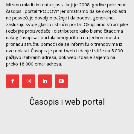
Mi smo mladi tim entuzijasta koji je 2008. godine pokrenuo
časopis i portal “PODOVI” jer smatramo da se ovoj oblasti
ne posvećuje dovoljno pažnje i da podovi, generalno,
zaslužuju svoje glasilo i stručni portal. Okupljamo stručnjake
i ozbiljne proizvođače i distributere kako bismo čitaocima
našeg časopisa i portala omogućili da na jednom mestu
pronađu stručnu pomoć i da se informišu o trendovima iz
ove oblasti. Časopis je print i web izdanje i stiže na 5.000
pažljivo izabranih adresa, dok web izdanje šaljemo na
preko 18.000 email adresa.
Časopis i web portal