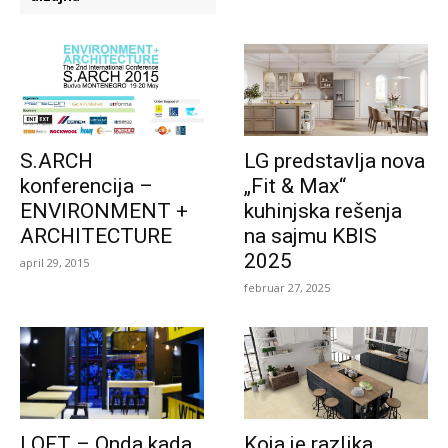
S.ARCH
LG predstavlja nova
konferencija –
„Fit & Max“
ENVIRONMENT +
kuhinjska rešenja
ARCHITECTURE
na sajmu KBIS
2025
april 29, 2015
februar 27, 2025
LOFT – Onda kada
Koja je razlika