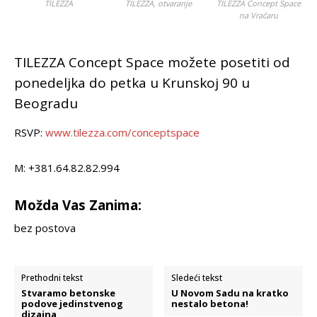
TILEZZA
TILEZZA, otvaranje
TILEZZA Concept Space
na Vračaru
TILEZZA Concept Space možete posetiti od
ponedeljka do petka u Krunskoj 90 u
Beogradu
RSVP:
www.tilezza.com/conceptspace
M: +381.64.82.82.994
Možda Vas Zanima:
bez postova
Prethodni tekst
Sledeći tekst
Stvaramo betonske
U Novom Sadu na kratko
podove jedinstvenog
nestalo betona!
dizajna