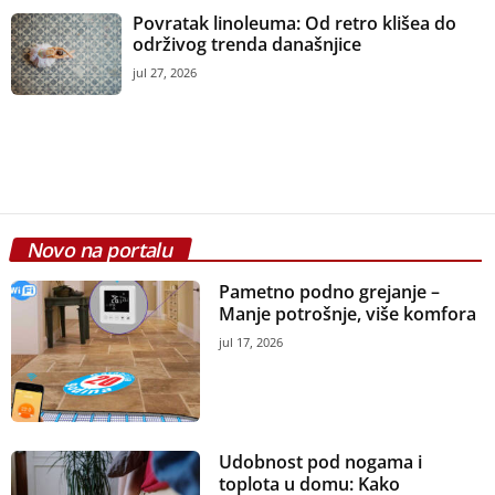
Povratak linoleuma: Od retro klišea do
održivog trenda današnjice
jul 27, 2026
Novo na portalu
Pametno podno grejanje –
Manje potrošnje, više komfora
jul 17, 2026
Udobnost pod nogama i
toplota u domu: Kako