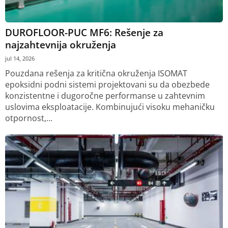
DUROFLOOR-PUC MF6: Rešenje za
najzahtevnija okruženja
jul 14, 2026
Pouzdana rešenja za kritična okruženja ISOMAT
epoksidni podni sistemi projektovani su da obezbede
konzistentne i dugoročne performanse u zahtevnim
uslovima eksploatacije. Kombinujući visoku mehaničku
otpornost,...