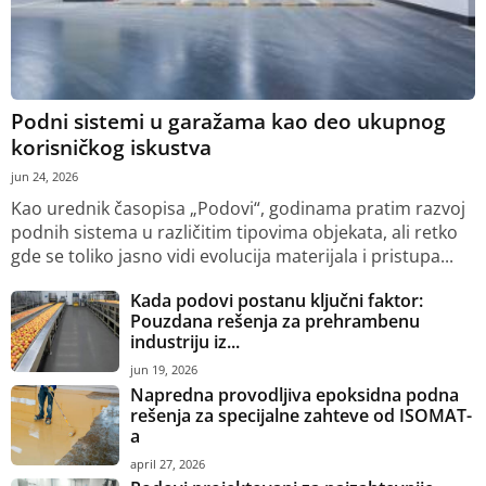
Podni sistemi u garažama kao deo ukupnog
korisničkog iskustva
jun 24, 2026
Kao urednik časopisa „Podovi“, godinama pratim razvoj
podnih sistema u različitim tipovima objekata, ali retko
gde se toliko jasno vidi evolucija materijala i pristupa...
Kada podovi postanu ključni faktor:
Pouzdana rešenja za prehrambenu
industriju iz...
jun 19, 2026
Napredna provodljiva epoksidna podna
rešenja za specijalne zahteve od ISOMAT-
a
april 27, 2026