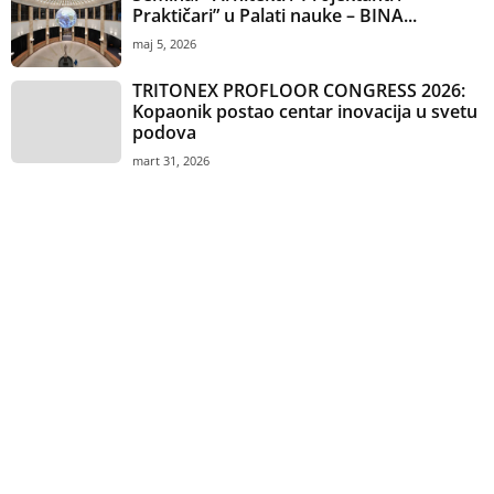
Praktičari” u Palati nauke – BINA...
maj 5, 2026
TRITONEX PROFLOOR CONGRESS 2026:
Kopaonik postao centar inovacija u svetu
podova
mart 31, 2026
Anketa
Vaš omiljeni dezen keramičkih pločica?
Imitacija drveta