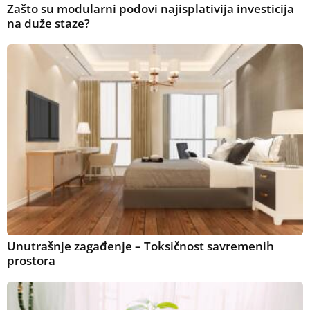
Zašto su modularni podovi najisplativija investicija
na duže staze?
Unutrašnje zagađenje – Toksičnost savremenih
prostora