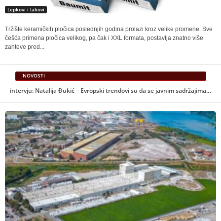
Lepkovi i lakovi
Tržište keramičkih pločica poslednjih godina prolazi kroz velike promene. Sve
češća primena pločica velikog, pa čak i XXL formata, postavlja znatno više
zahteve pred...
NOVOSTI
Seminar “Arhitekti / Projektanti / Praktičari” u Palati nauke – BINA 2026