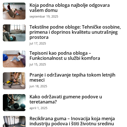
Koja podna obloga najbolje odgovara
vašem domu
septembar 19, 2025
Tekstilne podne obloge: Tehničke osobine,
primena i doprinos kvalitetu unutrašnjeg
prostora
jul 17, 2025
Tepisoni kao podna obloga –
Funkcionalnost u službi komfora
jul 15, 2025
Pranje i održavanje tepiha tokom letnjih
meseci
jun 18, 2025
Kako održavati gumene podove u
teretanama?
april 1, 2025
Reciklirana guma – Inovacija koja menja
industriju podova i štiti životnu sredinu