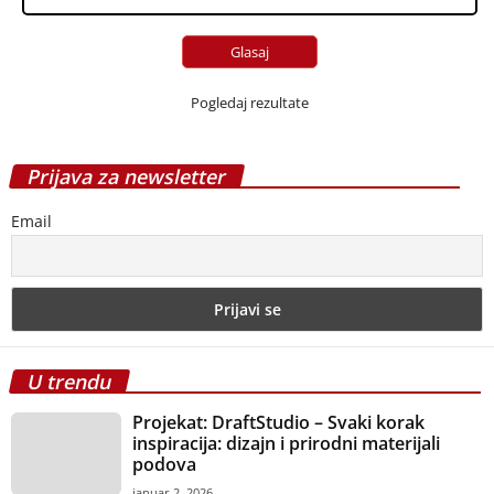
funkcionalan i prijatan dom na...
februar 28, 2025
intervju: Bojan Pavlović – Podovi sa
fokusom na reciklirane materijale
februar 21, 2025
Lakiranje parketa
septembar 12, 2013
Najefikasniji i najekonomičniji način
grejanja – norveški radijatori
decembar 10, 2014
Pločice od vinila ili linoleuma mogu
izgledati odlično!
avgust 10, 2016