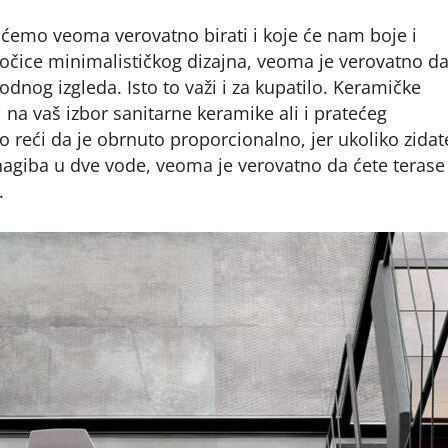
ćemo veoma verovatno birati i koje će nam boje i
pločice minimalističkog dizajna, veoma je verovatno d
dnog izgleda. Isto to važi i za kupatilo. Keramičke
na vaš izbor sanitarne keramike ali i pratećeg
 reći da je obrnuto proporcionalno, jer ukoliko zidat
nagiba u dve vode, veoma je verovatno da ćete terase
.