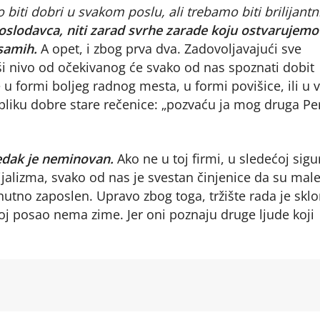
biti dobri u svakom poslu, ali trebamo biti brilijantn
oslodavca, niti zarad svrhe zarade koju ostvarujemo
samih.
A opet, i zbog prva dva. Zadovoljavajući sve
 viši nivo od očekivanog će svako od nas spoznati dobit
 u formi boljeg radnog mesta, u formi povišice, ili u 
bliku dobre stare rečenice: „pozvaću ja mog druga Pe
edak je neminovan.
Ako ne u toj firmi, u sledećoj sigu
lizma, svako od nas je svestan činjenice da su mal
enutno zaposlen. Upravo zbog toga, tržište rada je skl
oj posao nema zime. Jer oni poznaju druge ljude koji