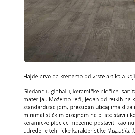
Hajde prvo da krenemo od vrste artikala koj
Gledano u globalu, keramičke pločice, sanita
materijal. Možemo reći, jedan od retkih na 
standardizacijom, presudan uticaj ima dizajn
minimalističkim dizajnom ne bi ste stavili 
keramičke pločice možemo postaviti kao nultu
određene tehničke karakteristike
(kupatila, 