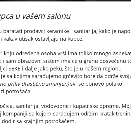
upca u vašem salonu
 baratati prodavci keramike i sanitarija, kako je napol
i kakav utisak ostavljaju na kupce.
ge“ koju određena osoba vrši ima toliko mnogo aspeka
ć i sam obrazovni sistem ima celu granu posvećenu t
jci SEKE i dalje jako peku, što je u našem regionu
je sa kojima sarađujemo grčevito bore da održe svoj
ino priliv drastično smanjen)
svi se ponovo polako
i potrošača.
ločica, sanitarija, vodovodne i kupatilske opreme. Mo
koj kompaniji sa kojom sarađujem održim kratak trenin
u dodir sa krajnjim potrošačem.