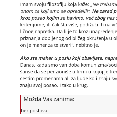
Imam svoju filozofiju koja kaže:
„Ne trebamo 
onom za koji smo se opredelili“
.
Ne zarad p
kroz posao kojim se bavimo, već zbog nas 
kriterijume, ili čak šta više, podižući ih na
ličnog napretka. Da li je to kroz unapređenje
priznanja dobijenog od bližeg okruženja u o
on je maher za te stvari“, nebitno je.
Ako ste maher u poslu koji obavljate, napr
Danas, kada smo van doba komunizma/socija
šanse da se penzioniše u firmi u kojoj je tr
čestim promenama ali za ljude koji znaju sv
znaju svoj posao. I tako u krug.
Možda Vas zanima:
bez postova