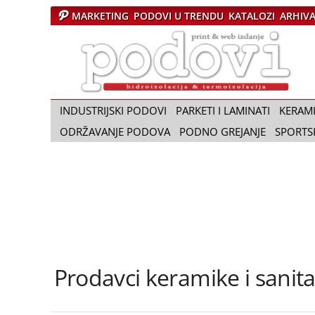
MARKETING
PODOVI U TRENDU
KATALOZI
ARHIV
Č
a
s
o
p
i
INDUSTRIJSKI PODOVI
PARKETI I LAMINATI
KERAM
s
ODRŽAVANJE PODOVA
PODNO GREJANJE
SPORTS
P
o
d
o
v
i
Prodavci keramike i sanita