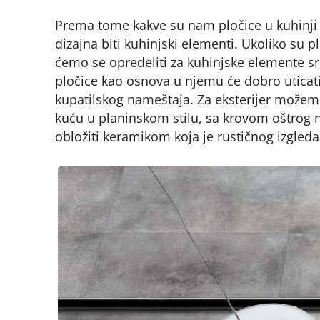
Prema tome kakve su nam pločice u kuhinji 
dizajna biti kuhinjski elementi. Ukoliko su 
ćemo se opredeliti za kuhinjske elemente sro
pločice kao osnova u njemu će dobro uticati 
kupatilskog nameštaja. Za eksterijer možemo
kuću u planinskom stilu, sa krovom oštrog 
obložiti keramikom koja je rustičnog izgleda