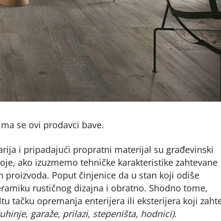
ima se ovi prodavci bave.
rija i pripadajući propratni materijal su građevinski
koje, ako izuzmemo tehničke karakteristike zahtevane
 proizvoda. Poput činjenice da u stan koji odiše
keramiku rustičnog dizajna i obratno. Shodno tome,
 tačku opremanja enterijera ili eksterijera koji zaht
kuhinje, garaže, prilazi, stepeništa, hodnici)
.