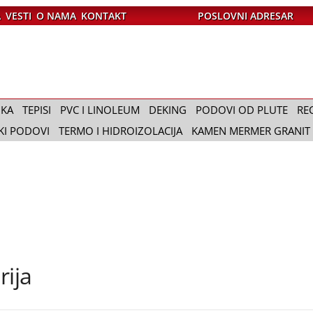
A
VESTI
O NAMA
KONTAKT
POSLOVNI ADRESAR
IKA
TEPISI
PVC I LINOLEUM
DEKING
PODOVI OD PLUTE
RE
KI PODOVI
TERMO I HIDROIZOLACIJA
KAMEN MERMER GRANIT
rija