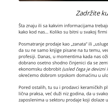
Zadržite k
Šta znaju ili sa kakvim informacijama trebaju
kako kod nas… Koliko su bitni u svakoj firmi 
Posmatranje prodaje kao „zanata“ ili „uslu
da su ne samo knjige pisane na tu temu, ve
profesiji. Danas, u momentima kada nas ožil
dobrano osetno shodno činjenici da se zeml
ekonomsku dobrobit
(usled čega je devizni 
okrećemo dobrom srpskom domaćinu u uloz
Pored ostalih, tu su i prodavci keramičkih p
lična praksa, već duži niz godina, da u sva
zaposlenima u sektoru prodaje koji dolaze 