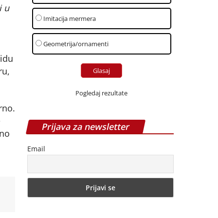
i u
Imitacija mermera
Geometrija/ornamenti
vidu
ru,
Pogledaj rezultate
rno.
e
Prijava za newsletter
ono
Email