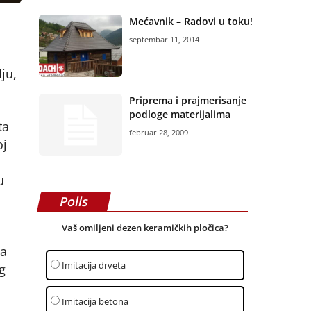
Mećavnik – Radovi u toku!
septembar 11, 2014
ju,
Priprema i prajmerisanje
podloge materijalima
ta
februar 28, 2009
oj
u
Polls
Vaš omiljeni dezen keramičkih pločica?
ja
Imitacija drveta
g
Imitacija betona