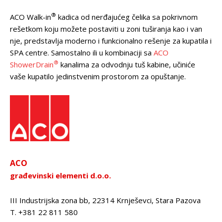
®
ACO Walk-in
kadica od nerđajućeg čelika sa pokrivnom
rešetkom koju možete postaviti u zoni tuširanja kao i van
nje, predstavlja moderno i funkcionalno rešenje za kupatila i
SPA centre. Samostalno ili u kombinaciji sa
ACO
®
ShowerDrain
kanalima za odvodnju tuš kabine, učiniće
vaše kupatilo jedinstvenim prostorom za opuštanje.
ACO
građevinski elementi d.o.o.
III Industrijska zona bb, 22314 Krnješevci, Stara Pazova
T. +381 22 811 580