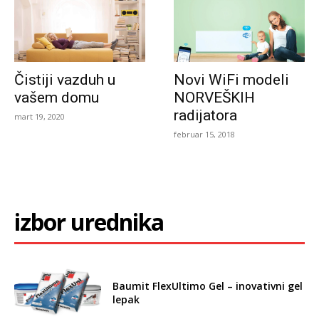
Čistiji vazduh u
Novi WiFi modeli
vašem domu
NORVEŠKIH
radijatora
mart 19, 2020
februar 15, 2018
izbor urednika
Baumit FlexUltimo Gel – inovativni gel
lepak