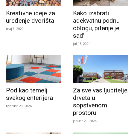
Kreativne ideje za
Kako izabrati
uređenje dvorišta
adekvatnu podnu
oblogu, pitanje je
maj 8, 2020
sad’
jul 15, 2024
Pod kao temelj
Za sve vas ljubitelje
svakog enterijera
drveta u
sopstvenom
februar 23, 2026
prostoru
januar 29, 2024