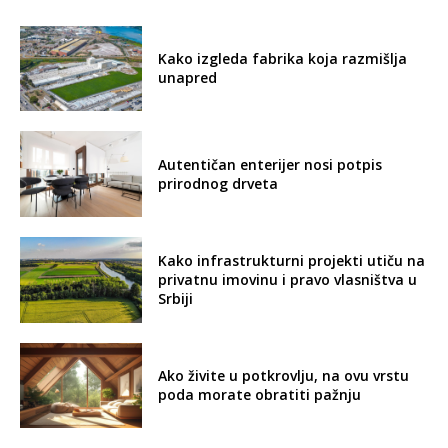
Kako izgleda fabrika koja razmišlja
unapred
Autentičan enterijer nosi potpis
prirodnog drveta
Kako infrastrukturni projekti utiču na
privatnu imovinu i pravo vlasništva u
Srbiji
Ako živite u potkrovlju, na ovu vrstu
poda morate obratiti pažnju