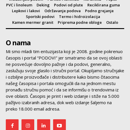
PVC i linoleum
Deking
Podovi od plute
Reciklirana guma
Lepkovi i lakovi
Održavanje podova
Podno grejanje
Sportski podovi
Termo i hidroizolacija
Kamen mermer granit
Priprema podne obloge
Ostalo
O nama
Mi smo mladi tim entuzijasta koji je 2008. godine pokrenuo
časopis i portal “PODOVI” jer smatramo da se ovoj oblasti
ne posvećuje dovoljno pažnje i da podovi, generalno,
zaslužuju svoje glasilo i stručni portal. Okupljamo stručnjake
i ozbiljne proizvođače i distributere kako bismo čitaocima
našeg časopisa i portala omogućili da na jednom mestu
pronađu stručnu pomoć i da se informišu o trendovima iz
ove oblasti. Časopis je print i web izdanje i stiže na 5.000
pažljivo izabranih adresa, dok web izdanje šaljemo na
preko 18.000 email adresa.