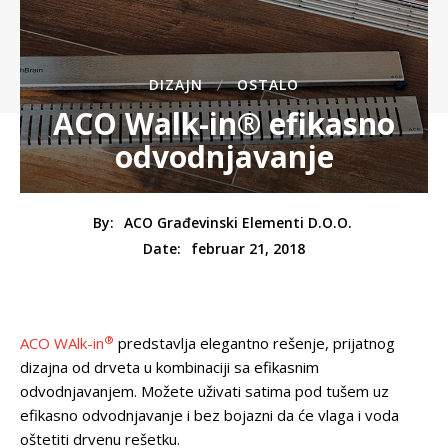
DIZAJN
OSTALO
ACO Walk-in® efikasno
odvodnjavanje
By:
ACO Građevinski Elementi D.o.o.
februar 21, 2018
Date:
®
ACO WAlk-in
predstavlja elegantno rešenje, prijatnog
dizajna od drveta u kombinaciji sa efikasnim
odvodnjavanjem. Možete uživati satima pod tušem uz
efikasno odvodnjavanje i bez bojazni da će vlaga i voda
oštetiti drvenu rešetku.