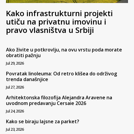
Kako infrastrukturni projekti
utiču na privatnu imovinu i
pravo vlasništva u Srbiji
Ako živite u potkrovlju, na ovu vrstu poda morate
obratiti pažnju
Jul 29, 2026
Povratak linoleuma: Od retro klišea do održivog
trenda današnjice
Jul 27, 2026
Arhitektonska filozofija Alejandra Aravene na
uvodnom predavanju Cersaie 2026
Jul 24, 2026
Kako se biraju lajsne za parket?
Jul 23, 2026