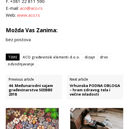
F. +381 22 811 590
E-mail:
aco@aco.rs
Web:
www.aco.rs
Možda Vas Zanima:
bez postova
TEME
ACO građevinski elementi d.o.o.
dizajn
drvo
odvodnjavanje
Previous article
Next article
44. Međunarodni sajam
Vrhunska PODNA OBLOGA
građevinarstva SEEBBE
– hram zdravog tela i
2018
večne mladosti