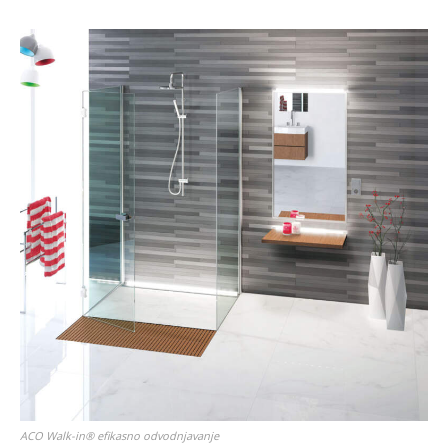
ACO Walk-in® efikasno odvodnjavanje