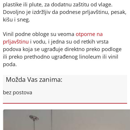
plastike ili plute, za dodatnu zaštitu od vlage.
Dovoljno je izdržljiv da podnese prljavštinu, pesak,
kišu i sneg.
Vinil podne obloge su veoma
otporne na
prljavštinu
i vodu, i jedna su od retkih vrsta
podova koja se ugrađuje direktno preko podloge
ili preko prethodno ugrađenog linoleum ili vinil
poda.
Možda Vas zanima:
bez postova