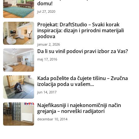
domu!
jul 27, 2020
Projekat: DraftStudio – Svaki korak
inspiracija: dizajn i prirodni materijali
podova
januar 2, 2026
Da li su vinil podovi pravi izbor za Vas?
maj 17, 2016
Kada poželite da čujete tišinu – Zvučna
izolacija poda u vašem...
jun 14, 2017
Najefikasniji i najekonomičniji način
grejanja – norveški radijatori
decembar 10, 2014