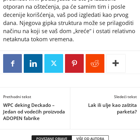
otporan na oštećenja, pa će samim tim i posle
decenije korišćenja, vaš pod izgledati kao prvog
dana. Njegova gipka struktura može se prilagoditi
načinu na koji se vaš dom „kreće“ i ostati relativno
netaknuta tokom vremena.
Prethodni tekst
Sledeći tekst
WPC deking Deckado –
Lak ili ulje kao zaštita
Jedan od vodećih proizvoda
parketa?
ADOPEN fabrike
POVEZANE OBJAVE
VIŠE OD AUTORA