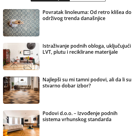
Povratak linoleuma: Od retro klišea do
održivog trenda današnjice
Istraživanje podnih obloga, uključujući
LVT, plutu i reciklirane materijale
Najlepši su mi tamni podovi, ali da li su
stvarno dobar izbor?
Podovi d.o.o. – Izvođenje podnih
sistema vrhunskog standarda