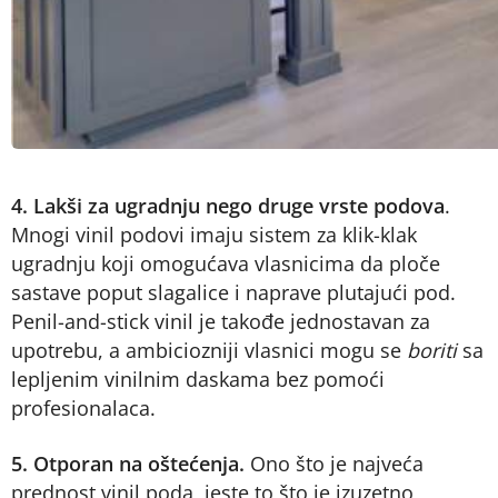
4. Lakši za ugradnju nego druge vrste podova
.
Mnogi vinil podovi imaju sistem za klik-klak
ugradnju koji omogućava vlasnicima da ploče
sastave poput slagalice i naprave plutajući pod.
Penil-and-stick vinil je takođe jednostavan za
upotrebu, a ambiciozniji vlasnici mogu se
boriti
sa
lepljenim vinilnim daskama bez pomoći
profesionalaca.
5. Otporan na oštećenja.
Ono što je najveća
prednost vinil poda, jeste to što je izuzetno