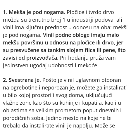
1.
Mekša je pod nogama.
Pločice i tvrdo drvo
možda su trenutno broj 1 u industriji podova, ali
vinil ima ključnu prednost u odnosu na oba: mekši
je pod nogama.
Vinil podne obloge imaju malo
mekšu površinu u odnosu na pločice ili drvo, jer
su presvučene sa tankim slojem filca ili pene, što
zavisi od proizvođača
. Pri hodanju pruža vam
jedinstven ugođaj udobnosti i mekoće
2. Svestrana je.
Pošto je vinil uglavnom otporan
na ogrebotine i neporozan je, možete ga instalirati
u bilo kojoj prostoriji svog doma, uključujući
vlažne zone kao što su kuhinje i kupatila, kao i u
oblastima sa velikim prometom poput dnevnih i
porodičnih soba. Jedino mesto na koje ne bi
trebalo da instalirate vinil je napolju. Može se