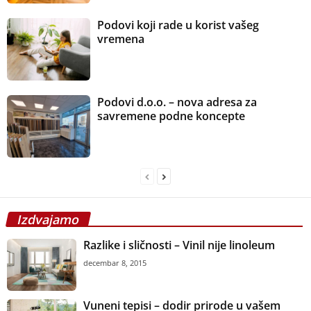
Podovi koji rade u korist vašeg
vremena
Podovi d.o.o. – nova adresa za
savremene podne koncepte
Izdvajamo
Razlike i sličnosti – Vinil nije linoleum
decembar 8, 2015
Vuneni tepisi – dodir prirode u vašem