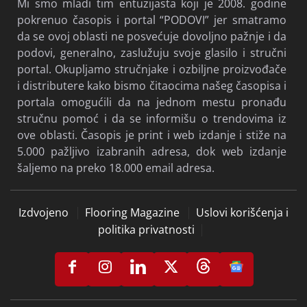
Mi smo mladi tim entuzijasta koji je 2008. godine
pokrenuo časopis i portal “PODOVI” jer smatramo
da se ovoj oblasti ne posvećuje dovoljno pažnje i da
podovi, generalno, zaslužuju svoje glasilo i stručni
portal. Okupljamo stručnjake i ozbiljne proizvođače
i distributere kako bismo čitaocima našeg časopisa i
portala omogućili da na jednom mestu pronađu
stručnu pomoć i da se informišu o trendovima iz
ove oblasti. Časopis je print i web izdanje i stiže na
5.000 pažljivo izabranih adresa, dok web izdanje
šaljemo na preko 18.000 email adresa.
Izdvojeno
Flooring Magazine
Uslovi korišćenja i
politika privatnosti