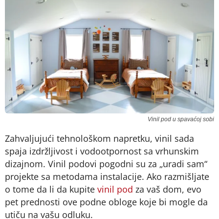
Vinil pod u spavaćoj sobi
Zahvaljujući tehnološkom napretku, vinil sada
spaja izdržljivost i vodootpornost sa vrhunskim
dizajnom. Vinil podovi pogodni su za „uradi sam“
projekte sa metodama instalacije. Ako razmišljate
o tome da li da kupite
vinil pod
za vaš dom, evo
pet prednosti ove podne obloge koje bi mogle da
utiču na vašu odluku.