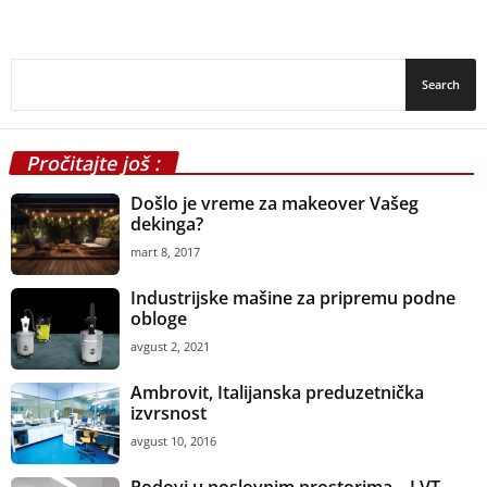
Pročitajte još :
Došlo je vreme za makeover Vašeg
dekinga?
mart 8, 2017
Industrijske mašine za pripremu podne
obloge
avgust 2, 2021
Ambrovit, Italijanska preduzetnička
izvrsnost
avgust 10, 2016
Podovi u poslovnim prostorima – LVT