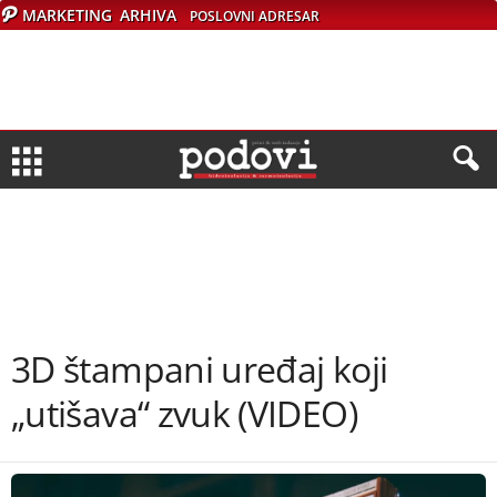
MARKETING
ARHIVA
POSLOVNI ADRESAR
3D štampani uređaj koji
„utišava“ zvuk (VIDEO)