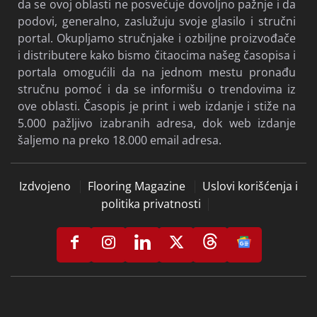
da se ovoj oblasti ne posvećuje dovoljno pažnje i da
podovi, generalno, zaslužuju svoje glasilo i stručni
portal. Okupljamo stručnjake i ozbiljne proizvođače
i distributere kako bismo čitaocima našeg časopisa i
portala omogućili da na jednom mestu pronađu
stručnu pomoć i da se informišu o trendovima iz
ove oblasti. Časopis je print i web izdanje i stiže na
5.000 pažljivo izabranih adresa, dok web izdanje
šaljemo na preko 18.000 email adresa.
Izdvojeno
Flooring Magazine
Uslovi korišćenja i
politika privatnosti