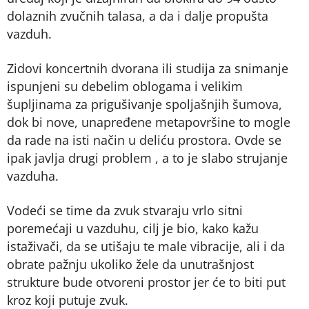
dolaznih zvučnih talasa, a da i dalje propušta
vazduh.
Zidovi koncertnih dvorana ili studija za snimanje
ispunjeni su debelim oblogama i velikim
šupljinama za prigušivanje spoljašnjih šumova,
dok bi nove, unapređene metapovršine to mogle
da rade na isti način u deliću prostora. Ovde se
ipak javlja drugi problem , a to je slabo strujanje
vazduha.
Vodeći se time da zvuk stvaraju vrlo sitni
poremećaji u vazduhu, cilj je bio, kako kažu
istaživači, da se utišaju te male vibracije, ali i da
obrate pažnju ukoliko žele da unutrašnjost
strukture bude otvoreni prostor jer će to biti put
kroz koji putuje zvuk.