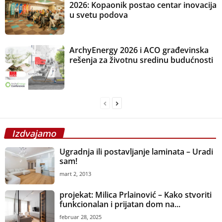
2026: Kopaonik postao centar inovacija
u svetu podova
ArchyEnergy 2026 i ACO građevinska
rešenja za životnu sredinu budućnosti
Izdvajamo
Ugradnja ili postavljanje laminata – Uradi
sam!
mart 2, 2013
projekat: Milica Prlainović – Kako stvoriti
funkcionalan i prijatan dom na...
februar 28, 2025