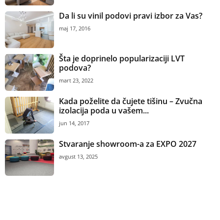
Da li su vinil podovi pravi izbor za Vas?
maj 17, 2016
Šta je doprinelo popularizaciji LVT
podova?
mart 23, 2022
Kada poželite da čujete tišinu – Zvučna
izolacija poda u vašem...
jun 14, 2017
Stvaranje showroom-a za EXPO 2027
avgust 13, 2025