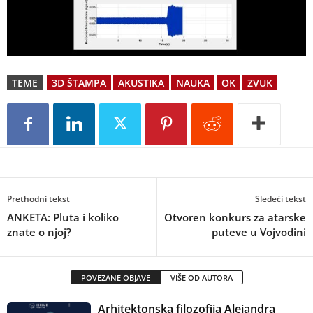
TEME
3D ŠTAMPA
AKUSTIKA
NAUKA
OK
ZVUK
Prethodni tekst
Sledeći tekst
ANKETA: Pluta i koliko
Otvoren konkurs za atarske
znate o njoj?
puteve u Vojvodini
POVEZANE OBJAVE
VIŠE OD AUTORA
Arhitektonska filozofija Alejandra