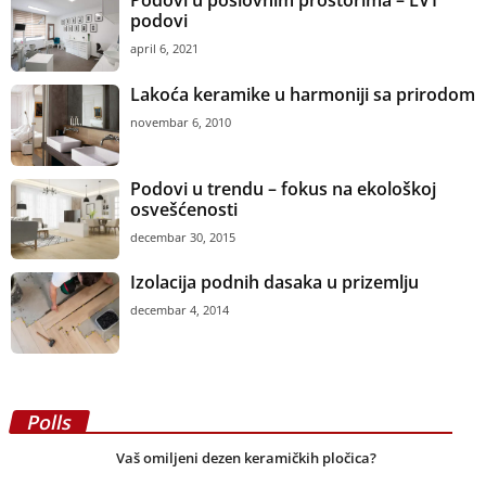
podovi
april 6, 2021
Lakoća keramike u harmoniji sa prirodom
novembar 6, 2010
Podovi u trendu – fokus na ekološkoj
osvešćenosti
decembar 30, 2015
Izolacija podnih dasaka u prizemlju
decembar 4, 2014
Polls
Vaš omiljeni dezen keramičkih pločica?