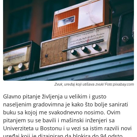
Zvuk, uređaj koji utišava zvuk/ Foto:pixabay.com
Glavno pitanje življenja u velikim i gusto
naseljenim gradovimna je kako što bolje sanirati
buku sa kojoj me svakodnevno nosimo. Ovim
pitanjem su se bavili i mašinski inženjeri sa
Univerziteta u Bostonu i u vezi sa istim razvili novi
uređaj koji je dizajniran da blokira do 94 odsto