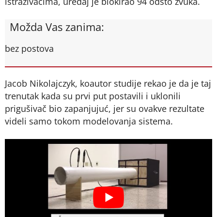
istraživačima, uređaj je blokirao 94 odsto zvuka.
Možda Vas zanima:
bez postova
Jacob Nikolajczyk, koautor studije rekao je da je taj
trenutak kada su prvi put postavili i uklonili
prigušivač bio zapanjujuć, jer su ovakve rezultate
videli samo tokom modelovanja sistema.