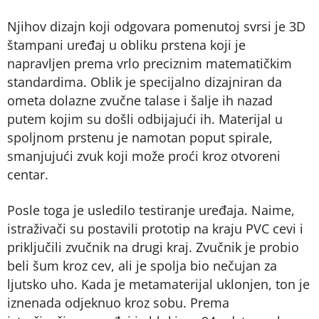
Njihov dizajn koji odgovara pomenutoj svrsi je 3D
štampani uređaj u obliku prstena koji je
napravljen prema vrlo preciznim matematičkim
standardima. Oblik je specijalno dizajniran da
ometa dolazne zvučne talase i šalje ih nazad
putem kojim su došli odbijajući ih. Materijal u
spoljnom prstenu je namotan poput spirale,
smanjujući zvuk koji može proći kroz otvoreni
centar.
Posle toga je usledilo testiranje uređaja. Naime,
istraživači su postavili prototip na kraju PVC cevi i
priključili zvučnik na drugi kraj. Zvučnik je probio
beli šum kroz cev, ali je spolja bio nečujan za
ljutsko uho. Kada je metamaterijal uklonjen, ton je
iznenada odjeknuo kroz sobu. Prema