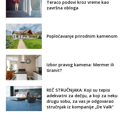
Teraco podovi kroz vreme kao
završna obloga
Popločavanje prirodnim kamenom
Izbor pravog kamena: Mermer ili
Granit?
REČ STRUČNJAKA: Koji su tepisi
adekvatni za dečiju, a koji za neku
drugu sobu, za vas je odgovarao
stručnjak iz kompanije „De Valk“