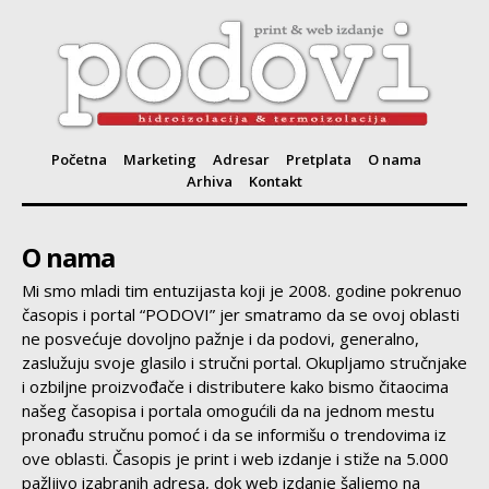
Početna
Marketing
Adresar
Pretplata
O nama
Arhiva
Kontakt
O nama
Mi smo mladi tim entuzijasta koji je 2008. godine pokrenuo
časopis i portal “PODOVI” jer smatramo da se ovoj oblasti
ne posvećuje dovoljno pažnje i da podovi, generalno,
zaslužuju svoje glasilo i stručni portal. Okupljamo stručnjake
i ozbiljne proizvođače i distributere kako bismo čitaocima
našeg časopisa i portala omogućili da na jednom mestu
pronađu stručnu pomoć i da se informišu o trendovima iz
ove oblasti. Časopis je print i web izdanje i stiže na 5.000
pažljivo izabranih adresa, dok web izdanje šaljemo na