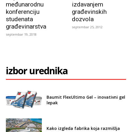
međunarodnu
izdavanjem
konferenciju
građevinskih
studenata
dozvola
građevinarstva
septembar 25, 2012
septembar 19, 2018
izbor urednika
Baumit FlexUltimo Gel – inovativni gel
lepak
Kako izgleda fabrika koja razmišlja