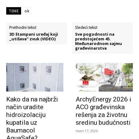
TEME
ok
Prethodni tekst
Sledeći tekst
3D štampani uređaj koji
Sve pogodnosti na
„utišava“ zvuk (VIDEO)
predstojećem 45.
Međunarodnom sajmu
građevinarstva
Kako da na najbrži
ArchyEnergy 2026 i
način uradite
ACO građevinska
hidroizolaciju
rešenja za životnu
kupatila uz
sredinu budućnosti
Baumacol
mart 17, 2026
AquaSafe?