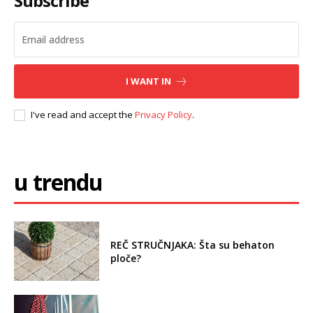
Subscribe
I WANT IN
I've read and accept the
Privacy Policy
.
u trendu
REČ STRUČNJAKA: Šta su behaton
ploče?