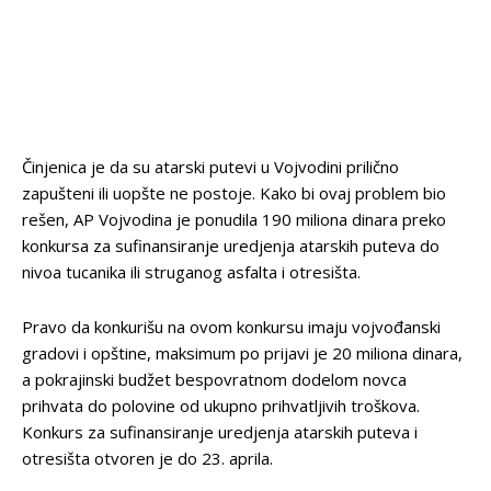
Činjenica je da su atarski putevi u Vojvodini prilično
zapušteni ili uopšte ne postoje. Kako bi ovaj problem bio
rešen, AP Vojvodina je ponudila 190 miliona dinara preko
konkursa za sufinansiranje uredjenja atarskih puteva do
nivoa tucanika ili struganog asfalta i otresišta.
Pravo da konkurišu na ovom konkursu imaju vojvođanski
gradovi i opštine, maksimum po prijavi je 20 miliona dinara,
a pokrajinski budžet bespovratnom dodelom novca
prihvata do polovine od ukupno prihvatljivih troškova.
Konkurs za sufinansiranje uredjenja atarskih puteva i
otresišta otvoren je do 23. aprila.