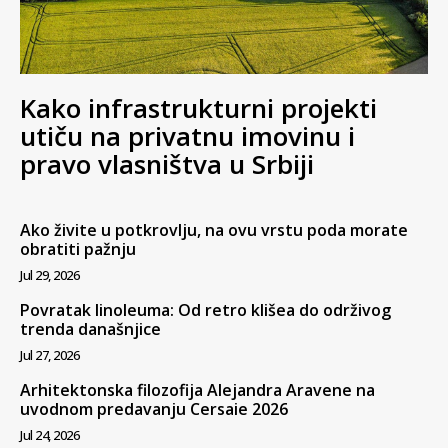
Kako infrastrukturni projekti
utiču na privatnu imovinu i
pravo vlasništva u Srbiji
Ako živite u potkrovlju, na ovu vrstu poda morate
obratiti pažnju
Jul 29, 2026
Povratak linoleuma: Od retro klišea do održivog
trenda današnjice
Jul 27, 2026
Arhitektonska filozofija Alejandra Aravene na
uvodnom predavanju Cersaie 2026
Jul 24, 2026