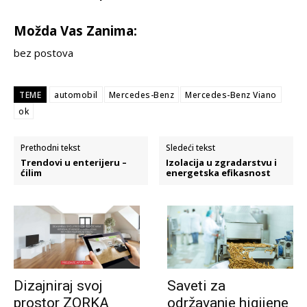
Možda Vas Zanima:
bez postova
TEME
automobil
Mercedes-Benz
Mercedes-Benz Viano
ok
Prethodni tekst
Sledeći tekst
Trendovi u enterijeru –
Izolacija u zgradarstvu i
ćilim
energetska efikasnost
Dizajniraj svoj
Saveti za
prostor ZORKA
održavanje higijene