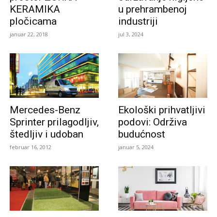
KERAMIKA
u prehrambenoj
pločicama
industriji
januar 22, 2018
jul 3, 2024
Mercedes-Benz
Ekološki prihvatljivi
Sprinter prilagodljiv,
podovi: Održiva
štedljiv i udoban
budućnost
februar 16, 2012
januar 5, 2024