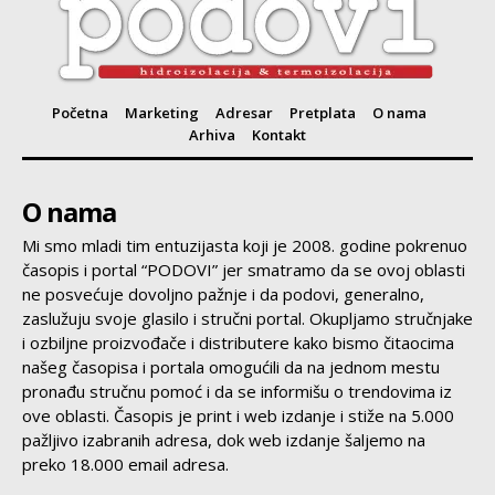
Početna
Marketing
Adresar
Pretplata
O nama
Arhiva
Kontakt
O nama
Mi smo mladi tim entuzijasta koji je 2008. godine pokrenuo
časopis i portal “PODOVI” jer smatramo da se ovoj oblasti
ne posvećuje dovoljno pažnje i da podovi, generalno,
zaslužuju svoje glasilo i stručni portal. Okupljamo stručnjake
i ozbiljne proizvođače i distributere kako bismo čitaocima
našeg časopisa i portala omogućili da na jednom mestu
pronađu stručnu pomoć i da se informišu o trendovima iz
ove oblasti. Časopis je print i web izdanje i stiže na 5.000
pažljivo izabranih adresa, dok web izdanje šaljemo na
preko 18.000 email adresa.