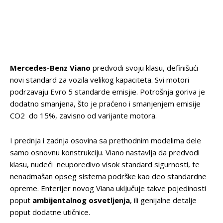
Mercedes-Benz Viano
predvodi svoju klasu, definišući
novi standard za vozila velikog kapaciteta. Svi motori
podrzavaju Evro 5 standarde emisjie. Potrošnja goriva je
dodatno smanjena, što je praćeno i smanjenjem emisije
CO2 do 15%, zavisno od varijante motora.
I prednja i zadnja osovina sa prethodnim modelima dele
samo osnovnu konstrukciju. Viano nastavlja da predvodi
klasu, nudeći neuporedivo visok standard sigurnosti, te
nenadmašan opseg sistema podrške kao deo standardne
opreme. Enterijer novog Viana uključuje takve pojedinosti
poput
ambijentalnog osvetljenja
, ili genijalne detalje
poput dodatne utičnice.