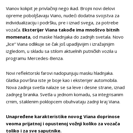
Vianov kokpit je privlačniji nego ikad. Brojni novi delovi
opreme poboljšavaju Viano, nudeći dodatna svojstva za
individualizaciju i podršku, pre i iznad svega, za potrebe
vozača.
Eksterijer Viana takođe ima mnoštvo bitnih
momenata
, od maske hladnjaka do zadnjih svetala. Novo
„lice“ Viana odlikuje se čak još upadljivijim i izražajnijim
izgledom, u skladu sa stilom aktuelnih putničkih vozila u
programu Mercedes-Benza.
Novi reflektorski farovi nadopunjuju masku hladnjaka.
Glatka površina iste je boje kao i eksterijer automobila.
Nova zadnja svetla nalaze se sa leve i desne strane, iznad
zadnjeg branika. Svetla u jednom komadu, sa integrisanim
crnim, staklenim poklopcem obuhvataju zadnji kraj Viana.
Unapređene karakteristike novog Viana doprinose
veoma prijatnoj i opustenoj vožnji koliko za vozača
toliko i za sve saputnike.