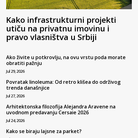
Kako infrastrukturni projekti
utiču na privatnu imovinu i
pravo vlasništva u Srbiji
Ako živite u potkrovlju, na ovu vrstu poda morate
obratiti pažnju
Jul 29, 2026
Povratak linoleuma: Od retro klišea do održivog
trenda današnjice
Jul 27, 2026
Arhitektonska filozofija Alejandra Aravene na
uvodnom predavanju Cersaie 2026
Jul 24, 2026
Kako se biraju lajsne za parket?