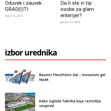
Oduvek i zauvek
Da li ste vi tip
GRAD(I)TI
osobe za glam
enterijer?
mart 10, 2013
januar 17, 2024
izbor urednika
Baumit FlexUltimo Gel – inovativni gel
lepak
Kako izgleda fabrika koja razmišlja
unapred