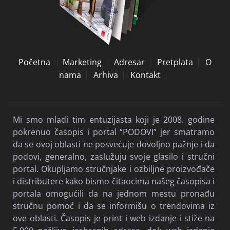
Početna
Marketing
Adresar
Pretplata
O
nama
Arhiva
Kontakt
Mi smo mladi tim entuzijasta koji je 2008. godine
pokrenuo časopis i portal “PODOVI” jer smatramo
da se ovoj oblasti ne posvećuje dovoljno pažnje i da
podovi, generalno, zaslužuju svoje glasilo i stručni
portal. Okupljamo stručnjake i ozbiljne proizvođače
i distributere kako bismo čitaocima našeg časopisa i
portala omogućili da na jednom mestu pronađu
stručnu pomoć i da se informišu o trendovima iz
ove oblasti. Časopis je print i web izdanje i stiže na