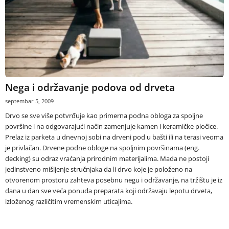
Nega i održavanje podova od drveta
septembar 5, 2009
Drvo se sve više potvrđuje kao primerna podna obloga za spoljne
površine i na odgovarajući način zamenjuje kamen i keramičke pločice.
Prelaz iz parketa u dnevnoj sobi na drveni pod u bašti ili na terasi veoma
je privlačan. Drvene podne obloge na spoljnim površinama (eng.
decking) su odraz vraćanja prirodnim materijalima. Mada ne postoji
jedinstveno mišljenje stručnjaka da li drvo koje je položeno na
otvorenom prostoru zahteva posebnu negu i održavanje, na tržištu je iz
dana u dan sve veća ponuda preparata koji održavaju lepotu drveta,
izloženog različitim vremenskim uticajima.