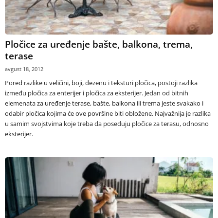
Pločice za uređenje bašte, balkona, trema,
terase
avgust 18, 2012
Pored razlike u veličini, boji, dezenu i teksturi pločica, postoji razlika
između pločica za enterijer i pločica za eksterijer. Jedan od bitnih
elemenata za uređenje terase, bašte, balkona ili trema jeste svakako i
odabir pločica kojima će ove površine biti obložene. Najvažnija je razlika
u samim svojstvima koje treba da poseduju pločice za terasu, odnosno
eksterijer.