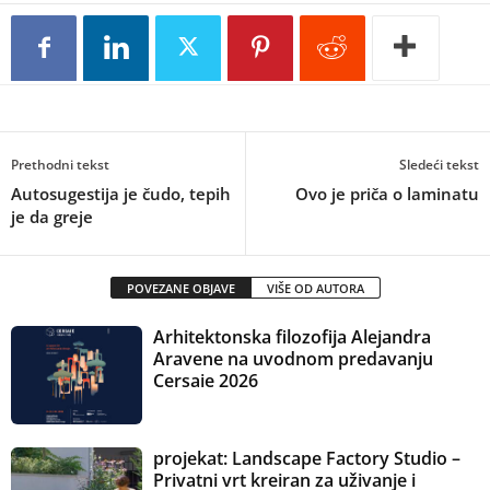
Prethodni tekst
Sledeći tekst
Autosugestija je čudo, tepih
Ovo je priča o laminatu
je da greje
POVEZANE OBJAVE
VIŠE OD AUTORA
Arhitektonska filozofija Alejandra
Aravene na uvodnom predavanju
Cersaie 2026
projekat: Landscape Factory Studio –
Privatni vrt kreiran za uživanje i