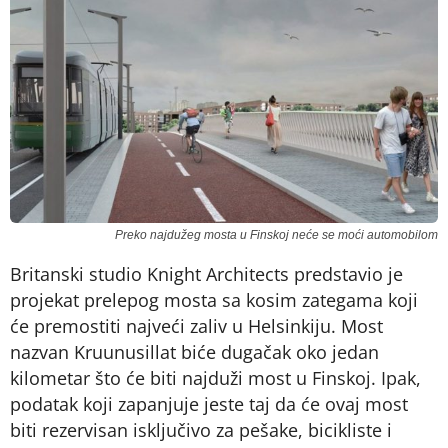
Preko najdužeg mosta u Finskoj neće se moći automobilom
Britanski studio Knight Architects predstavio je
projekat prelepog mosta sa kosim zategama koji
će premostiti najveći zaliv u Helsinkiju. Most
nazvan Kruunusillat biće dugačak oko jedan
kilometar što će biti najduži most u Finskoj. Ipak,
podatak koji zapanjuje jeste taj da će ovaj most
biti rezervisan isključivo za pešake, bicikliste i