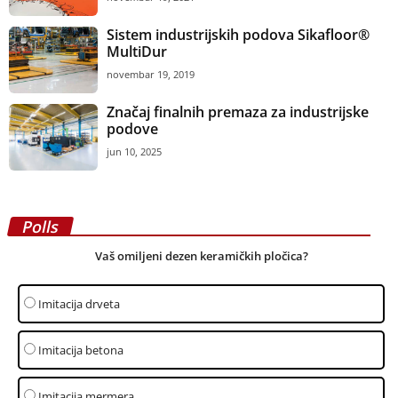
Sistem industrijskih podova Sikafloor®
MultiDur
novembar 19, 2019
Značaj finalnih premaza za industrijske
podove
jun 10, 2025
Polls
Vaš omiljeni dezen keramičkih pločica?
Imitacija drveta
Imitacija betona
Imitacija mermera