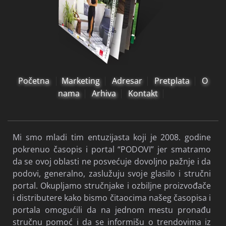
Početna
Marketing
Adresar
Pretplata
O
nama
Arhiva
Kontakt
Mi smo mladi tim entuzijasta koji je 2008. godine
pokrenuo časopis i portal “PODOVI” jer smatramo
da se ovoj oblasti ne posvećuje dovoljno pažnje i da
podovi, generalno, zaslužuju svoje glasilo i stručni
portal. Okupljamo stručnjake i ozbiljne proizvođače
i distributere kako bismo čitaocima našeg časopisa i
portala omogućili da na jednom mestu pronađu
stručnu pomoć i da se informišu o trendovima iz