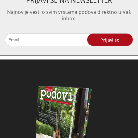
PRIJAVI SE NA NEWSLETTER
Najnovije vesti o svim vrstama podova direktno u Vaš
inbox.