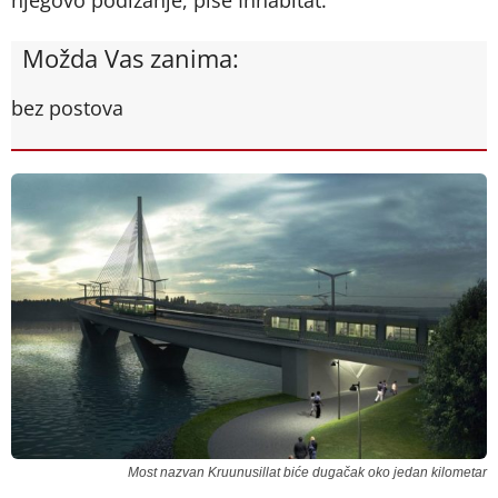
njegovo podizanje, piše Inhabitat.
Možda Vas zanima:
bez postova
Most nazvan Kruunusillat biće dugačak oko jedan kilometar