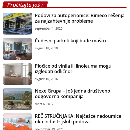
Pročitajte još :
Podovi za autoperionice: Bimeco rešenja
za najzahtevnije probleme
septembar 1, 2020
Čudesni parketi koji bude maštu
avgust 18, 2010
Pločice od vinila ili linoleuma mogu
izgledati odlično!
avgust 10, 2016
Nexe Grupa – Još jedna društveno
odgovorna kompanija
mart 6, 2017
REČ STRUČNJAKA: Najčešće nedoumice
oko industrijskih podova
novembar 19, 2021