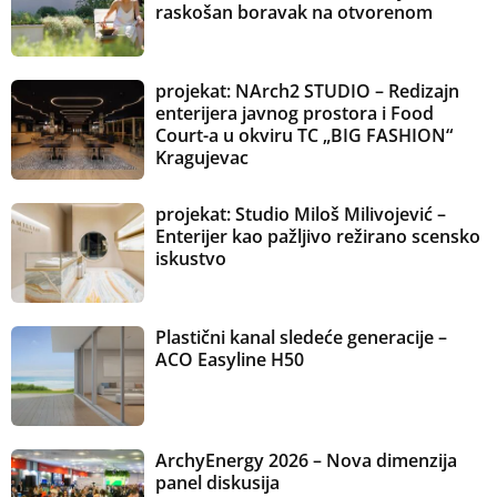
raskošan boravak na otvorenom
projekat: NArch2 STUDIO – Redizajn
enterijera javnog prostora i Food
Court-a u okviru TC „BIG FASHION“
Kragujevac
projekat: Studio Miloš Milivojević –
Enterijer kao pažljivo režirano scensko
iskustvo
Plastični kanal sledeće generacije –
ACO Easyline H50
ArchyEnergy 2026 – Nova dimenzija
panel diskusija