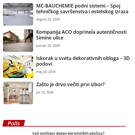
MC-BAUCHEMIE podni sistemi – Spoj
tehničkog savršenstva i estetskog izraza
avgust 25, 2025
Kompanija ACO doprinela autentičnosti
Simine ulice
januar 29, 2020
Iskorak u svetu dekorativnih obloga – 3D
podovi
maj 24, 2018
Zašto je drvo večiti prvi izbor?
jul 10, 2026
Polls
Vaš omiljeni dezen keramičkih pločica?