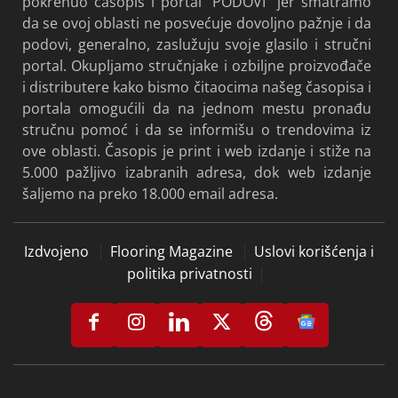
pokrenuo časopis i portal “PODOVI” jer smatramo
da se ovoj oblasti ne posvećuje dovoljno pažnje i da
podovi, generalno, zaslužuju svoje glasilo i stručni
portal. Okupljamo stručnjake i ozbiljne proizvođače
i distributere kako bismo čitaocima našeg časopisa i
portala omogućili da na jednom mestu pronađu
stručnu pomoć i da se informišu o trendovima iz
ove oblasti. Časopis je print i web izdanje i stiže na
5.000 pažljivo izabranih adresa, dok web izdanje
šaljemo na preko 18.000 email adresa.
Izdvojeno
Flooring Magazine
Uslovi korišćenja i
politika privatnosti