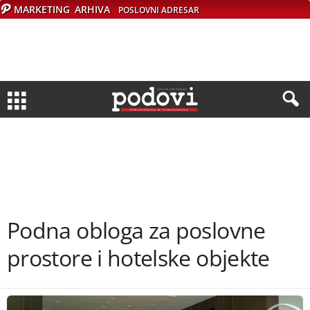
MARKETING
ARHIVA
POSLOVNI ADRESAR
Pod­na oblo­ga za po­slov­ne
pro­sto­re i ho­tel­ske objek­te