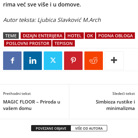
ri­ma već sve vi­še i u do­mo­ve.
Autor teksta: Lju­bi­ca Slav­ko­vić M.Arch
TEME
DIZAJN ENTERIJERA
HOTEL
OK
PODNA OBLOGA
POSLOVNI PROSTOR
TEPISON
Prethodni tekst
Sledeći tekst
MAGIC FLOOR – Pri­ro­da u
Simbioza rustike i
va­šem do­mu
minimalizma
POVEZANE OBJAVE
VIŠE OD AUTORA