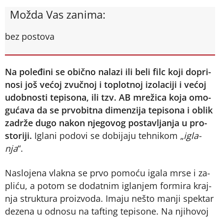
Možda Vas zanima:
bez postova
Na po­le­đi­ni se obič­no na­la­zi ili be­li filc ko­ji do­pri­
no­si još ve­ćoj zvuč­noj i to­plot­noj izo­la­ci­ji i ve­ćoj
udob­no­sti te­pi­so­na, ili tzv. AB mre­ži­ca ko­ja omo­
gu­ća­va da se pr­vo­bit­na di­men­zi­ja te­pi­so­na i ob­lik
za­dr­že du­go na­kon nje­go­vog po­sta­vlja­nja u pro­
sto­ri­ji.
Igla­ni po­do­vi se do­bi­ja­ju teh­ni­kom „
igla­
nja
“.
Na­slo­je­na vlak­na se pr­vo po­mo­ću iga­la mr­se i za­
pli­ću, a po­tom se do­dat­nim igla­njem for­mi­ra kraj­
nja struk­tu­ra pro­iz­vo­da. Ima­ju ne­što ma­nji spek­tar
de­ze­na u od­no­su na taf­ting te­pi­so­ne. Na nji­ho­voj