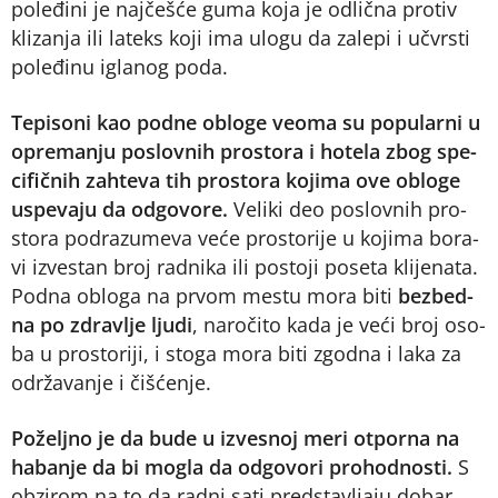
po­le­đi­ni je naj­če­šće gu­ma ko­ja je od­lič­na pro­tiv
kli­za­nja ili la­teks ko­ji ima ulo­gu da za­le­pi i učvr­sti
po­le­đi­nu igla­nog po­da.
Te­pi­so­ni kao pod­ne oblo­ge ve­o­ma su po­pu­lar­ni u
opre­ma­nju po­slov­nih pro­sto­ra i ho­te­la zbog spe­
ci­fič­nih zah­te­va tih pro­sto­ra ko­ji­ma ove oblo­ge
uspe­va­ju da od­go­vo­re.
Ve­li­ki deo po­slov­nih pro­
sto­ra pod­ra­zu­me­va ve­će pro­sto­ri­je u ko­ji­ma bo­ra­
vi iz­ve­stan broj rad­ni­ka ili po­sto­ji po­se­ta kli­je­na­ta.
Pod­na oblo­ga na pr­vom me­stu mo­ra bi­ti
bez­bed­
na po zdra­vlje lju­di
, na­ro­či­to ka­da je ve­ći broj oso­
ba u pro­sto­ri­ji, i sto­ga mo­ra bi­ti zgod­na i la­ka za
odr­ža­va­nje i či­šće­nje.
Po­želj­no je da bu­de u iz­ve­snoj me­ri ot­por­na na
ha­ba­nje da bi mo­gla da od­go­vo­ri pro­hod­no­sti.
S
ob­zi­rom na to da rad­ni sa­ti pred­sta­vlja­ju do­bar