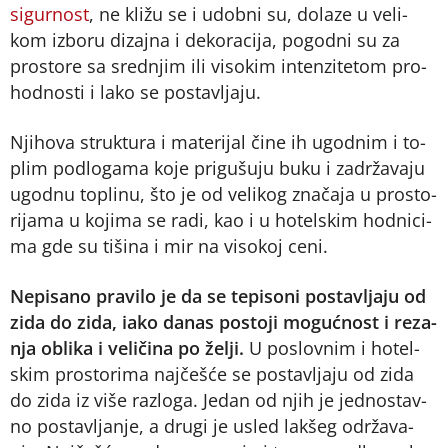
si­gur­nost
, ne kli­žu se i udob­ni su, do­la­ze u ve­li­
kom iz­bo­ru di­zaj­na i de­ko­ra­ci­ja, po­god­ni su za
pro­sto­re sa sred­njim ili vi­so­kim in­ten­zi­te­tom pro­
hod­no­sti i la­ko se po­sta­vlja­ju.
Nji­ho­va struk­tu­ra i ma­te­ri­jal či­ne ih ugod­nim i to­
plim pod­lo­ga­ma ko­je pri­gu­šu­ju bu­ku i za­dr­ža­va­ju
ugod­nu to­pli­nu, što je od ve­li­kog zna­ča­ja u pro­sto­
ri­ja­ma u ko­ji­ma se ra­di, kao i u ho­tel­skim hod­ni­ci­
ma gde su ti­ši­na i mir na vi­so­koj ce­ni.
Ne­pi­sa­no pra­vi­lo je da se te­pi­so­ni po­sta­vlja­ju od
zi­da do zi­da, iako da­nas po­sto­ji mo­guć­nost i re­za­
nja ob­li­ka i ve­li­či­na po že­lji.
U po­slov­nim i ho­tel­
skim pro­sto­ri­ma naj­če­šće se po­sta­vlja­ju od zi­da
do zi­da iz vi­še raz­lo­ga. Je­dan od njih je jed­no­stav­
no po­sta­vlja­nje, a dru­gi je usled lak­šeg odr­ža­va­