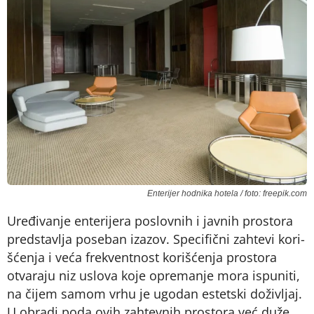
Enterijer hodnika hotela / foto: freepik.com
Ure­đi­va­nje en­te­ri­je­ra po­slov­nih i jav­nih pro­sto­ra
pred­sta­vlja po­se­ban iza­zov. Spe­ci­fič­ni zah­te­vi ko­ri­
šće­nja i ve­ća fre­kvent­nost ko­ri­šće­nja pro­sto­ra
otva­ra­ju niz uslo­va ko­je opre­ma­nje mo­ra is­pu­ni­ti,
na či­jem sa­mom vr­hu je ugo­dan estet­ski do­ži­vljaj.
U ob­ra­di po­da ovih zah­tev­nih pro­sto­ra već du­že