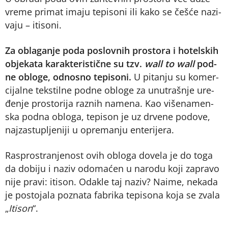
vre­me pri­mat ima­ju te­pi­so­ni ili ka­ko se če­šće na­zi­
va­ju – iti­so­ni.
Za ob­la­ga­nje po­da po­slov­nih pro­sto­ra i ho­tel­skih
obje­ka­ta ka­rak­te­ri­stič­ne su tzv.
wall to wall
pod­
ne oblo­ge, od­no­sno te­pi­so­ni.
U pi­ta­nju su ko­mer­
ci­jal­ne tek­stil­ne pod­ne oblo­ge za unu­tra­šnje ure­
đe­nje pro­sto­ri­ja ra­znih na­me­na. Kao vi­še­na­men­
ska pod­na oblo­ga, te­pi­son je uz dr­ve­ne po­do­ve,
naj­za­stu­plje­ni­ji u opre­ma­nju en­te­ri­je­ra.
Ras­pro­stra­nje­nost ovih oblo­ga do­ve­la je do to­ga
da do­bi­ju i na­ziv odo­ma­ćen u na­ro­du ko­ji za­pra­vo
ni­je pra­vi: iti­son. Oda­kle taj na­ziv? Na­i­me, ne­ka­da
je po­sto­ja­la po­zna­ta fa­bri­ka te­pi­so­na ko­ja se zva­la
„
Iti­son
“.