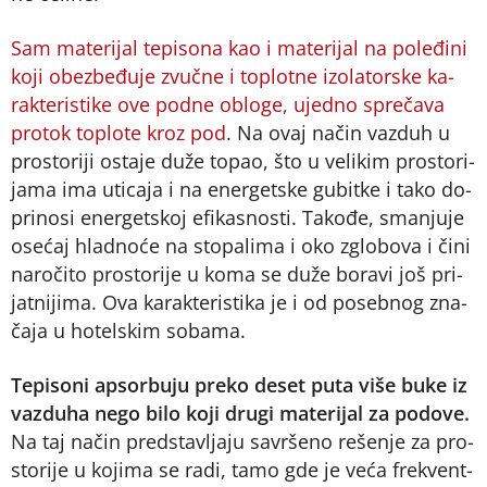
Sam ma­te­ri­jal te­pi­so­na kao i ma­te­ri­jal na po­le­đi­ni
ko­ji obez­be­đu­je zvuč­ne i to­plot­ne izo­la­tor­ske ka­
rak­te­ri­sti­ke ove pod­ne oblo­ge, ujed­no spre­ča­va
pro­tok to­plo­te kroz pod
. Na ovaj na­čin va­zduh u
pro­sto­ri­ji osta­je du­že to­pao, što u ve­li­kim pro­sto­ri­
ja­ma ima uti­ca­ja i na ener­get­ske gu­bit­ke i ta­ko do­
pri­no­si ener­get­skoj efi­ka­sno­sti. Ta­ko­đe, sma­nju­je
ose­ćaj hlad­no­će na sto­pa­li­ma i oko zglo­bo­va i či­ni
na­ro­či­to pro­sto­ri­je u ko­ma se du­že bo­ra­vi još pri­
jat­ni­ji­ma. Ova ka­rak­te­ri­sti­ka je i od po­seb­nog zna­
ča­ja u ho­tel­skim so­ba­ma.
Te­pi­so­ni ap­so­r­bu­ju pre­ko de­set pu­ta vi­še bu­ke iz
va­zdu­ha ne­go bi­lo ko­ji dru­gi ma­te­ri­jal za po­do­ve.
Na taj na­čin pred­sta­vlja­ju sa­vr­še­no re­še­nje za pro­
sto­ri­je u ko­ji­ma se ra­di, ta­mo gde je ve­ća fre­kvent­