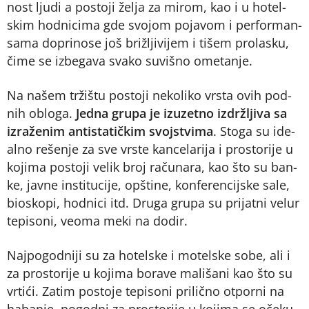
nost lju­di a po­sto­ji že­lja za mi­rom, kao i u ho­tel­
skim hod­ni­ci­ma gde svo­jom po­ja­vom i per­for­man­
sa­ma do­pri­no­se još bri­žlji­vi­jem i ti­šem pro­la­sku,
či­me se iz­be­ga­va sva­ko su­vi­šno ome­ta­nje.
Na na­šem tr­ži­štu po­sto­ji ne­ko­li­ko vr­sta ovih pod­
nih oblo­ga.
Jed­na gru­pa je iz­u­zet­no iz­dr­žlji­va sa
iz­ra­že­nim an­ti­sta­tič­kim svoj­stvi­ma
. Sto­ga su ide­
al­no re­še­nje za sve vr­ste kan­ce­la­ri­ja i pro­sto­ri­je u
ko­ji­ma po­sto­ji ve­lik broj ra­ču­na­ra, kao što su ban­
ke, jav­ne in­sti­tu­ci­je, op­šti­ne, kon­fe­ren­cij­ske sa­le,
bi­o­sko­pi, hod­ni­ci itd. Dru­ga gru­pa su pri­jat­ni ve­lur
te­pi­so­ni, ve­o­ma me­ki na do­dir.
Naj­po­god­ni­ji su za ho­tel­ske i mo­tel­ske so­be, ali i
za pro­sto­ri­je u ko­ji­ma bo­ra­ve ma­li­ša­ni kao što su
vr­ti­ći. Za­tim po­sto­je te­pi­so­ni pri­lič­no ot­por­ni na