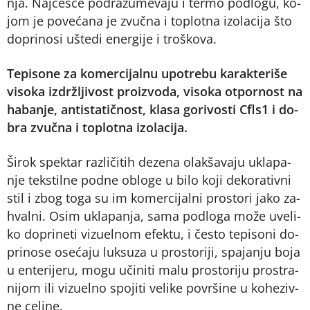
nja. Naj­če­šće pod­ra­zu­me­va­ju i ter­mo pod­lo­gu, ko­
jom je po­ve­ća­na je zvuč­na i to­plot­na izo­la­ci­ja što
do­pri­no­si ušte­di ener­gi­je i tro­ško­va.
Te­pi­so­ne za ko­mer­ci­jal­nu upo­tre­bu ka­rak­te­ri­še
vi­so­ka iz­dr­žlji­vost pro­iz­vo­da, vi­so­ka ot­por­nost na
ha­ba­nje, an­ti­sta­tič­nost, kla­sa go­ri­vo­sti Cfls1 i do­
bra zvuč­na i to­plot­na izo­la­ci­ja.
Ši­rok spek­tar raz­li­či­tih de­ze­na olak­ša­va­ju ukla­pa­
nje tek­stil­ne pod­ne oblo­ge u bi­lo ko­ji de­ko­ra­tiv­ni
stil i zbog to­ga su im ko­mer­ci­jal­ni pro­sto­ri ja­ko za­
hval­ni. Osim ukla­pa­nja, sa­ma pod­lo­ga mo­že uve­li­
ko do­pri­ne­ti vi­zu­el­nom efek­tu, i če­sto te­pi­so­ni do­
pri­no­se ose­ća­ju luk­su­za u pro­sto­ri­ji, spa­ja­nju bo­ja
u en­te­ri­je­ru, mo­gu uči­ni­ti ma­lu pro­sto­ri­ju pro­stra­
ni­jom ili vi­zu­el­no spo­ji­ti ve­li­ke po­vr­ši­ne u ko­he­ziv­
ne ce­li­ne.