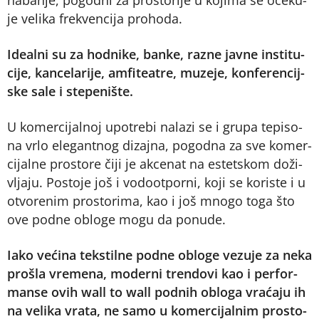
ha­ba­nje, po­god­ni za pro­sto­ri­je u ko­ji­ma se oče­ku­
je ve­li­ka fre­kven­ci­ja pro­ho­da.
Ide­al­ni su za hod­ni­ke, ban­ke, raz­ne jav­ne in­sti­tu­
ci­je, kan­ce­la­ri­je, am­fi­te­a­tre, mu­ze­je, kon­fe­ren­cij­
ske sa­le i ste­pe­ni­šte.
U ko­mer­ci­jal­noj upo­tre­bi na­la­zi se i gru­pa te­pi­so­
na vr­lo ele­gant­nog di­zaj­na, po­god­na za sve ko­mer­
ci­jal­ne pro­sto­re či­ji je ak­ce­nat na estet­skom do­ži­
vlja­ju. Po­sto­je još i vo­do­ot­por­ni, ko­ji se ko­ri­ste i u
otvo­re­nim pro­sto­ri­ma, kao i još mno­go to­ga što
ove pod­ne oblo­ge mo­gu da po­nu­de.
Iako ve­ći­na tek­stil­ne pod­ne oblo­ge ve­zu­je za ne­ka
pro­šla vre­me­na, mo­der­ni tren­do­vi kao i per­for­
man­se ovih wall to wall pod­nih oblo­ga vra­ća­ju ih
na ve­li­ka vra­ta, ne sa­mo u ko­mer­ci­jal­nim pro­sto­