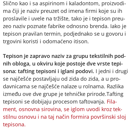
Slič­no kao i sa aspi­ri­nom i ka­la­don­tom, pro­iz­vo­di­
ma či­ji je na­ziv pre­u­zet od ime­na fir­mi ko­je su ih
pro­sla­vi­le i uve­le na tr­ži­šte, ta­ko je i te­pi­son pre­u­
zeo na­ziv po­zna­te fa­bri­ke od­no­sno bren­da. Iako je
te­pi­son pra­vi­lan ter­min, pod­jed­na­ko se u go­vo­ru i
tr­go­vi­ni ko­ri­sti i odo­ma­će­no iti­son.
Te­pi­son je za­pra­vo na­ziv za gru­pu tek­stil­nih pod­
nih oblo­ga, u okvi­ru ko­je po­sto­je dve vr­ste te­pi­
so­na: taf­ting te­pi­so­ni i igla­ni po­do­vi.
I jed­ni i dru­gi
se naj­če­šće po­sta­vlja­ju od zi­da do zi­da, a u pro­
dav­ni­ca­ma se naj­če­šće na­la­ze u rol­na­ma. Raz­li­ka
iz­me­đu ove dve gru­pe je teh­nič­ke pri­ro­de.Taf­ting
te­pi­so­ni se do­bi­ja­ju pro­ce­som taf­to­va­nja.
Fi­la­
ment, osnov­na si­ro­vi­na, se iglom uvo­di kroz tek­
stil­nu osno­vu i na taj na­čin for­mi­ra po­vr­šin­ski sloj
te­pi­so­na.