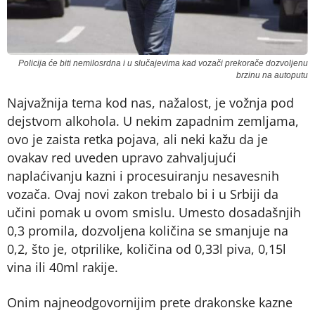
Policija će biti nemilosrdna i u slučajevima kad vozači prekorače dozvoljenu
brzinu na autoputu
Najvažnija tema kod nas, nažalost, je vožnja pod
dejstvom alkohola. U nekim zapadnim zemljama,
ovo je zaista retka pojava, ali neki kažu da je
ovakav red uveden upravo zahvaljujući
naplaćivanju kazni i procesuiranju nesavesnih
vozača. Ovaj novi zakon trebalo bi i u Srbiji da
učini pomak u ovom smislu. Umesto dosadašnjih
0,3 promila, dozvoljena količina se smanjuje na
0,2, što je, otprilike, količina od 0,33l piva, 0,15l
vina ili 40ml rakije.
Onim najneodgovornijim prete drakonske kazne