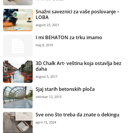
Snažni saveznici za vaše poslovanje –
LOBA
avgust 23, 2021
I mi BEHATON za trku imamo
maj 8, 2019
3D Chalk Art- veština koja ostavlja bez
daha
avgust 5, 2017
Sjaj starih betonskih ploča
oktobar 12, 2015
Sve ono što treba da znate o dekingu
april 15, 2024