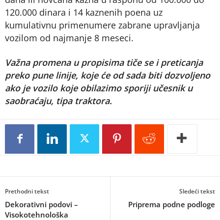
120.000 dinara i 14 kaznenih poena uz
kumulativnu primenumere zabrane upravljanja
vozilom od najmanje 8 meseci.
Važna promena u propisima tiče se i preticanja
preko pune linije, koje će od sada biti dozvoljeno
ako je vozilo koje obilazimo sporiji učesnik u
saobraćaju, tipa traktora.
Prethodni tekst
Sledeći tekst
Dekorativni podovi –
Priprema podne podloge
Visokotehnološka