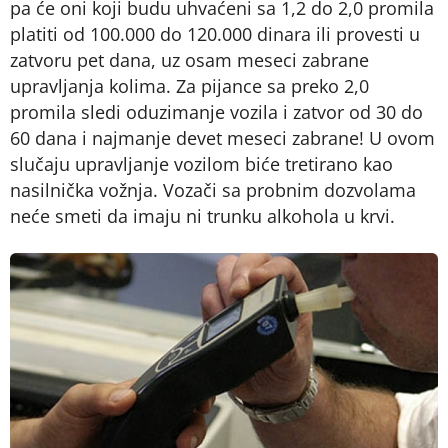
pa će oni koji budu uhvaćeni sa 1,2 do 2,0 promila
platiti od 100.000 do 120.000 dinara ili provesti u
zatvoru pet dana, uz osam meseci zabrane
upravljanja kolima. Za pijance sa preko 2,0
promila sledi oduzimanje vozila i zatvor od 30 do
60 dana i najmanje devet meseci zabrane! U ovom
slučaju upravljanje vozilom biće tretirano kao
nasilnička vožnja. Vozači sa probnim dozvolama
neće smeti da imaju ni trunku alkohola u krvi.