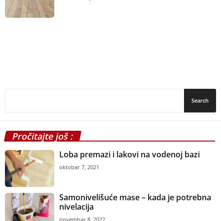
Pročitajte još :
Loba premazi i lakovi na vodenoj bazi
oktobar 7, 2021
Samonivelišuće mase – kada je potrebna
nivelacija
novembar 8, 2022