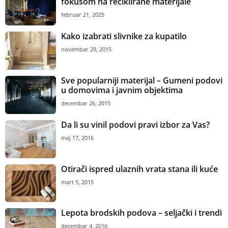
fokusom na reciklirane materijale
februar 21, 2025
Kako izabrati slivnike za kupatilo
novembar 29, 2015
Sve popularniji materijal – Gumeni podovi
u domovima i javnim objektima
decembar 26, 2015
Da li su vinil podovi pravi izbor za Vas?
maj 17, 2016
Otirači ispred ulaznih vrata stana ili kuće
mart 5, 2015
Lepota brodskih podova – seljački i trendi
decembar 4, 2016