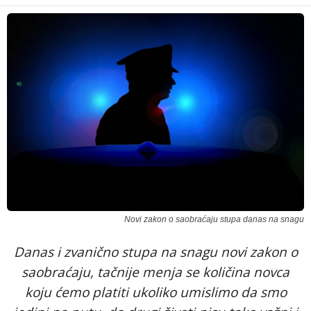
Novi zakon o saobraćaju stupa danas na snagu
Danas i zvanično stupa na snagu novi zakon o
saobraćaju, tačnije menja se količina novca
koju ćemo platiti ukoliko umislimo da smo