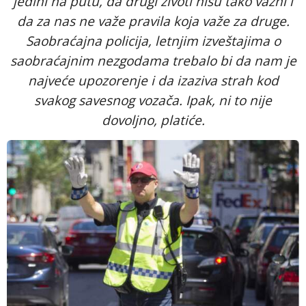
jedini na putu, da drugi životi nisu tako važni i
da za nas ne važe pravila koja važe za druge.
Saobraćajna policija, letnjim izveštajima o
saobraćajnim nezgodama trebalo bi da nam je
najveće upozorenje i da izaziva strah kod
svakog savesnog vozača. Ipak, ni to nije
dovoljno, platiće.