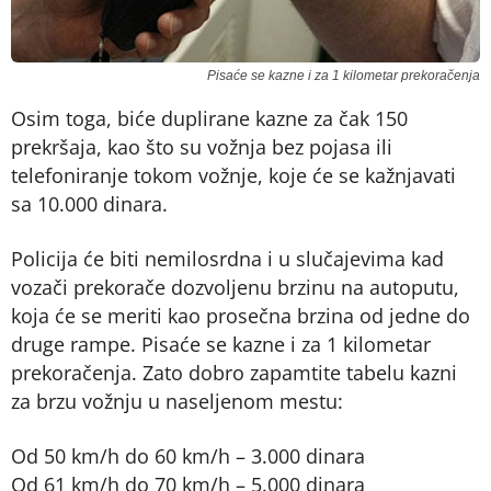
Pisaće se kazne i za 1 kilometar prekoračenja
Osim toga, biće duplirane kazne za čak 150
prekršaja, kao što su vožnja bez pojasa ili
telefoniranje tokom vožnje, koje će se kažnjavati
sa 10.000 dinara.
Policija će biti nemilosrdna i u slučajevima kad
vozači prekorače dozvoljenu brzinu na autoputu,
koja će se meriti kao prosečna brzina od jedne do
druge rampe. Pisaće se kazne i za 1 kilometar
prekoračenja. Zato dobro zapamtite tabelu kazni
za brzu vožnju u naseljenom mestu:
Od 50 km/h do 60 km/h – 3.000 dinara
Od 61 km/h do 70 km/h – 5.000 dinara