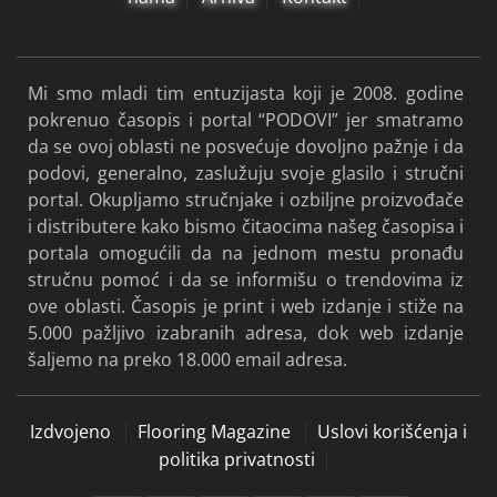
Mi smo mladi tim entuzijasta koji je 2008. godine
pokrenuo časopis i portal “PODOVI” jer smatramo
da se ovoj oblasti ne posvećuje dovoljno pažnje i da
podovi, generalno, zaslužuju svoje glasilo i stručni
portal. Okupljamo stručnjake i ozbiljne proizvođače
i distributere kako bismo čitaocima našeg časopisa i
portala omogućili da na jednom mestu pronađu
stručnu pomoć i da se informišu o trendovima iz
ove oblasti. Časopis je print i web izdanje i stiže na
5.000 pažljivo izabranih adresa, dok web izdanje
šaljemo na preko 18.000 email adresa.
Izdvojeno
Flooring Magazine
Uslovi korišćenja i
politika privatnosti