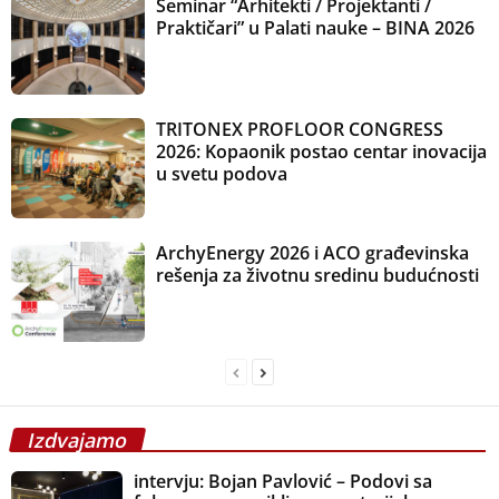
Seminar “Arhitekti / Projektanti /
Praktičari” u Palati nauke – BINA 2026
TRITONEX PROFLOOR CONGRESS
2026: Kopaonik postao centar inovacija
u svetu podova
ArchyEnergy 2026 i ACO građevinska
rešenja za životnu sredinu budućnosti
Izdvajamo
intervju: Bojan Pavlović – Podovi sa