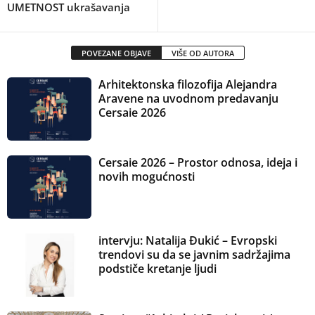
UMETNOST ukrašavanja
POVEZANE OBJAVE
VIŠE OD AUTORA
Arhitektonska filozofija Alejandra
Aravene na uvodnom predavanju
Cersaie 2026
Cersaie 2026 – Prostor odnosa, ideja i
novih mogućnosti
intervju: Natalija Đukić – Evropski
trendovi su da se javnim sadržajima
podstiče kretanje ljudi