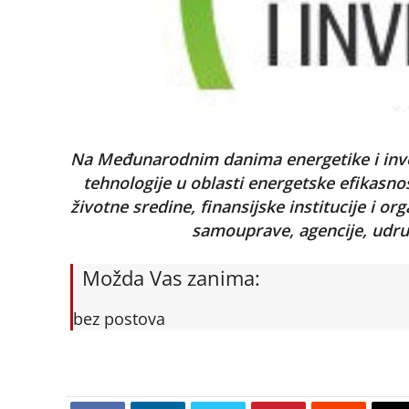
Na Međunarodnim danima energetike i inves
tehnologije u oblasti energetske efikasnost
životne sredine, finansijske institucije i or
samouprave, agencije, udru
Možda Vas zanima:
bez postova