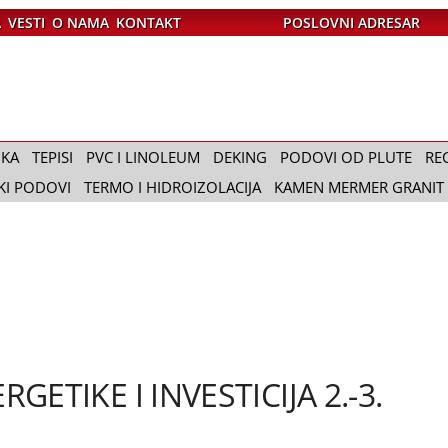
A
VESTI
O NAMA
KONTAKT
POSLOVNI ADRESAR
IKA
TEPISI
PVC I LINOLEUM
DEKING
PODOVI OD PLUTE
RE
KI PODOVI
TERMO I HIDROIZOLACIJA
KAMEN MERMER GRANIT
TIKE I INVESTICIJA 2.-3.