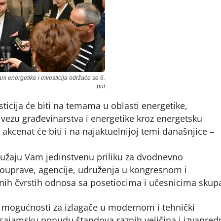
 energetike i investicija održaće se 6.
put
icija će biti na temama u oblasti energetike,
 vezu građevinarstva i energetike kroz energetsku
akcenat će biti i na najaktuelnijoj temi današnjice –
ružaju Vam jedinstvenu priliku za dvodnevno
ouprave, agencije, udruženja u kongresnom i
tnih čvrstih odnosa sa posetiocima i učesnicima skup
 mogućnosti za izlagače u modernom i tehnički
ajamsku ponudu štandova raznih veličina i izvanred