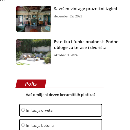
Savršen vintage praznični izgled
decembar 29, 2023
Estetika i funkcionalnost: Podne
obloge za terase i dvorišta
oktobar 3, 2024
Polls
Vaš omiljeni dezen keramičkih pločica?
Imitacija drveta
Imitacija betona