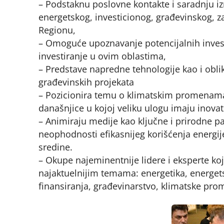
– Podstaknu poslovne kontakte i saradnju iz
energetskog, investicionog, građevinskog, zaš
Regionu,
– Omoguće upoznavanje potencijalnih investi
investiranje u ovim oblastima,
– Predstave napredne tehnologije kao i oblik
građevinskih projekata
– Pozicionira temu o klimatskim promenama 
današnjice u kojoj veliku ulogu imaju inov
– Animiraju medije kao ključne i prirodne pa
neophodnosti efikasnijeg korišćenja energije
sredine.
– Okupe najeminentnije lidere i eksperte koj
najaktuelnijim temama: energetika, energets
finansiranja, građevinarstvo, klimatske pro