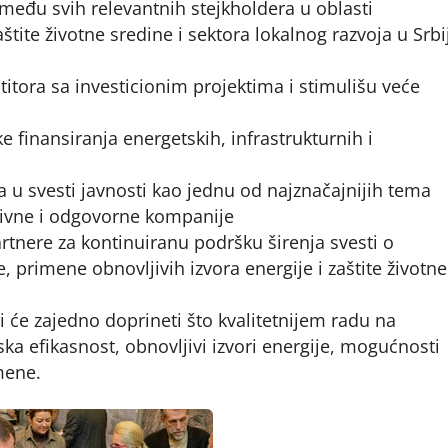
među svih relevantnih stejkholdera u oblasti
tite životne sredine i sektora lokalnog razvoja u Srbij
tora sa investicionim projektima i stimulišu veće
e finansiranja energetskih, infrastrukturnih i
u svesti javnosti kao jednu od najznačajnijih tema
ativne i odgovorne kompanije
rtnere za kontinuiranu podršku širenja svesti o
, primene obnovljivih izvora energije i zaštite životne
i će zajedno doprineti što kvalitetnijem radu na
ka efikasnost, obnovljivi izvori energije, mogućnosti
mene.