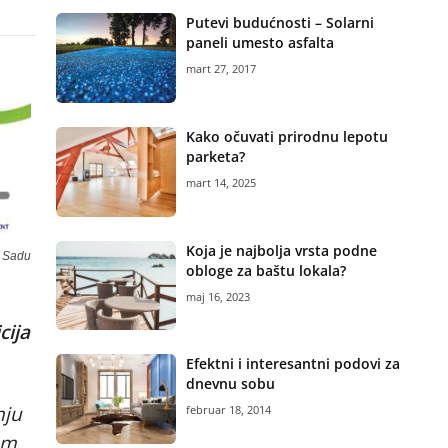
Putevi budućnosti – Solarni
paneli umesto asfalta
mart 27, 2017
Kako očuvati prirodnu lepotu
parketa?
mart 14, 2025
Koja je najbolja vrsta podne
m Sadu
obloge za baštu lokala?
maj 16, 2023
cija
Efektni i interesantni podovi za
dnevnu sobu
nju
februar 18, 2014
om