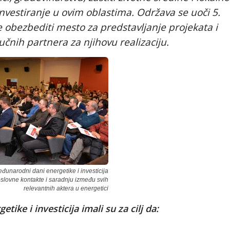
 investiranje u ovim oblastima. Održava se uoči 5.
e obezbediti mesto za predstavljanje projekata i
učnih partnera za njihovu realizaciju.
đunarodni dani energetike i investicija
slovne kontakte i saradnju između svih
relevantnih aktera u energetici
ike i investicija imali su za cilj da: