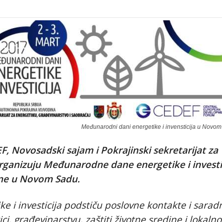
Međunarodni dani energetike i invensticija u Novo
, Novosadski sajam i Pokrajinski sekretarijat za
organizuju Međunarodne dane energetike i investi
dine u Novom Sadu.
 i investicija podstiču poslovne kontakte i sarad
i, građevinarstvu, zaštiti životne sredine i lokaln