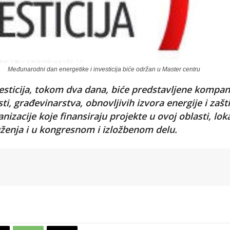
Međunarodni dan energetike i investicija biće održan u Master centru
ticija, tokom dva dana, biće predstavljene kompani
i, građevinarstva, obnovljivih izvora energije i zašti
ganizacije koje finansiraju projekte u ovoj oblasti, lok
ženja i u kongresnom i izložbenom delu.