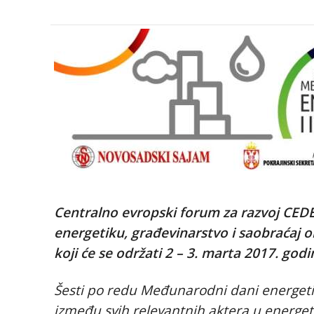
Centralno evropski forum za razvoj CEDEF
energetiku, građevinarstvo i saobraćaj 
koji će se održati 2 – 3. marta 2017. go
Šesti po redu Međunarodni dani energetike
između svih relevantnih aktera u energetic