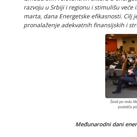
razvoju u Srbiji i regionu i stimulišu veće
marta, dana Energetske efikasnosti. Cilj j
pronalaženje adekvatnih finansijskih i str
Šesti po redu Me
podstiču po
Međunarodni dani energet