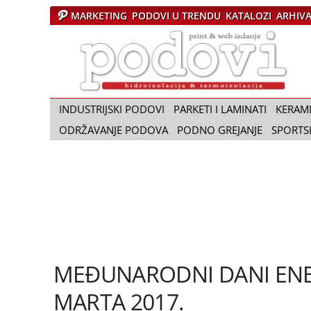
MARKETING
PODOVI U TRENDU
KATALOZI
ARHIV
Č
a
s
o
p
i
INDUSTRIJSKI PODOVI
PARKETI I LAMINATI
KERAM
s
ODRŽAVANJE PODOVA
PODNO GREJANJE
SPORTS
P
o
d
o
v
i
MEĐUNARODNI DANI ENERGE
MARTA 2017.