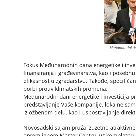
Međunarodni dani
Fokus Međunarodnih dana energetike i invest
finansiranja i građevinarstva, kao i posebnu
efikasnost u zgradarstvu. Takođe, specifičan 
borbi protiv klimatskih promena.
Međunarodni dani energetike i investicija p
predstavljanje Vaše kompanije, lokalne sam
izložbenom delu, kao i uspostavljanje direk
Novosadski sajam pruža izuzetno atraktivne
opremljenom Master Centru, uz kompletnu s