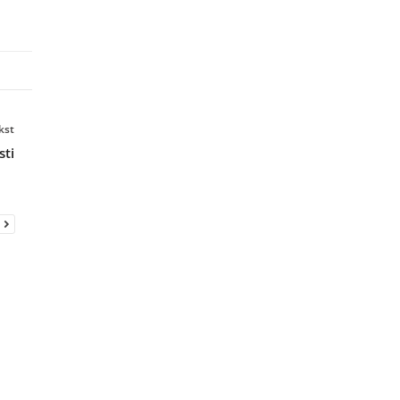
kst
sti