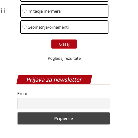
i i
Imitacija mermera
Geometrija/ornamenti
Pogledaj rezultate
Prijava za newsletter
Email