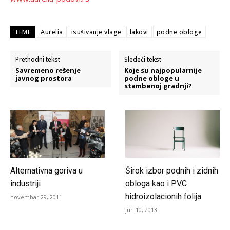
TEME
Aurelia
isušivanje vlage
lakovi
podne obloge
Prethodni tekst
Sledeći tekst
Savremeno rešenje
Koje su najpopularnije
javnog prostora
podne obloge u
stambenoj gradnji?
Alternativna goriva u
Širok izbor podnih i zidnih
industriji
obloga kao i PVC
hidroizolacionih folija
novembar 29, 2011
jun 10, 2013