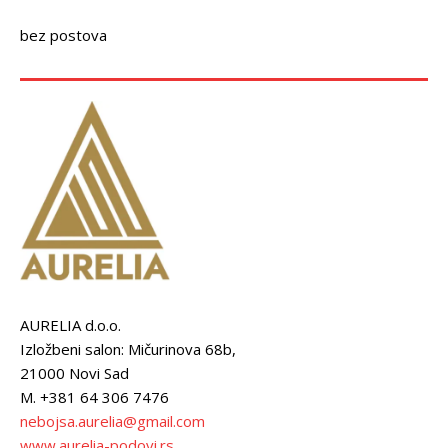
bez postova
AURELIA d.o.o.
Izložbeni salon: Mičurinova 68b,
21000 Novi Sad
M. +381 64 306 7476
nebojsa.aurelia@gmail.com
www.aurelia-podovi.rs