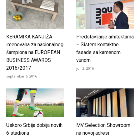
KERAMIKA KANJIŽA
Predstavljanje arhitektama
imenovana za nacionalnog
– Sistem kontaktne
šampiona na EUROPEAN
fasade sa kamenom
BUSINESS AWARDS
vunom
2016/2017
jun 2, 2016
septembar 6, 2016
Uskoro Srbija dobija novih
MV Selection Showroom
6 stadiona
na novoj adresi