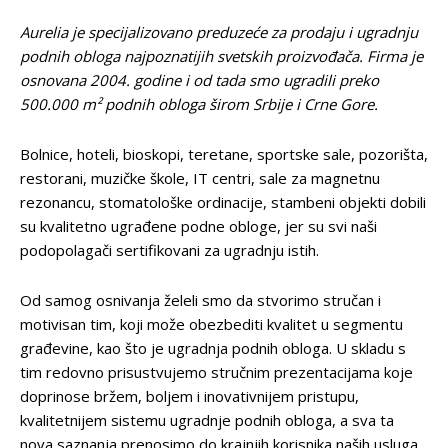
Aurelia je specijalizovano preduzeće za prodaju i ugradnju
podnih obloga najpoznatijih svetskih proizvođača. Firma je
osnovana 2004. godine i od tada smo ugradili preko
500.000 m² podnih obloga širom Srbije i Crne Gore.
Bolnice, hoteli, bioskopi, teretane, sportske sale, pozorišta,
restorani, muzičke škole, IT centri, sale za magnetnu
rezonancu, stomatološke ordinacije, stambeni objekti dobili
su kvalitetno ugrađene podne obloge, jer su svi naši
podopolagači sertifikovani za ugradnju istih.
Od samog osnivanja želeli smo da stvorimo stručan i
motivisan tim, koji može obezbediti kvalitet u segmentu
građevine, kao što je ugradnja podnih obloga. U skladu s
tim redovno prisustvujemo stručnim prezentacijama koje
doprinose bržem, boljem i inovativnijem pristupu,
kvalitetnijem sistemu ugradnje podnih obloga, a sva ta
nova saznanja prenosimo do krajnjih korisnika naših usluga.