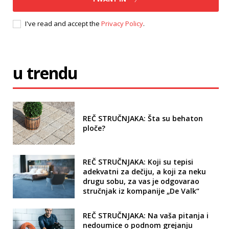
I've read and accept the
Privacy Policy
.
u trendu
REČ STRUČNJAKA: Šta su behaton
ploče?
REČ STRUČNJAKA: Koji su tepisi
adekvatni za dečiju, a koji za neku
drugu sobu, za vas je odgovarao
stručnjak iz kompanije „De Valk“
REČ STRUČNJAKA: Na vaša pitanja i
nedoumice o podnom grejanju