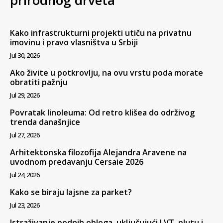
prirodnog drveta
Kako infrastrukturni projekti utiču na privatnu
imovinu i pravo vlasništva u Srbiji
Jul 30, 2026
Ako živite u potkrovlju, na ovu vrstu poda morate
obratiti pažnju
Jul 29, 2026
Povratak linoleuma: Od retro klišea do održivog
trenda današnjice
Jul 27, 2026
Arhitektonska filozofija Alejandra Aravene na
uvodnom predavanju Cersaie 2026
Jul 24, 2026
Kako se biraju lajsne za parket?
Jul 23, 2026
Istraživanje podnih obloga, uključujući LVT, plutu i