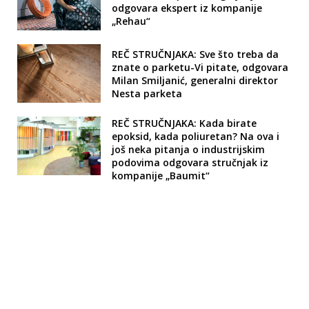
odgovara ekspert iz kompanije
„Rehau“
REČ STRUČNJAKA: Sve što treba da
znate o parketu-Vi pitate, odgovara
Milan Smiljanić, generalni direktor
Nesta parketa
REČ STRUČNJAKA: Kada birate
epoksid, kada poliuretan? Na ova i
još neka pitanja o industrijskim
podovima odgovara stručnjak iz
kompanije „Baumit“