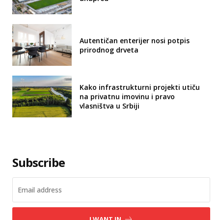
Autentičan enterijer nosi potpis
prirodnog drveta
Kako infrastrukturni projekti utiču
na privatnu imovinu i pravo
vlasništva u Srbiji
Subscribe
I WANT IN