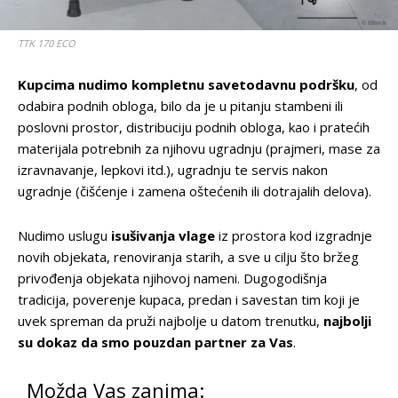
TTK 170 ECO
Kupcima nudimo kompletnu savetodavnu podršku
, od
odabira podnih obloga, bilo da je u pitanju stambeni ili
poslovni prostor, distribuciju podnih obloga, kao i pratećih
materijala potrebnih za njihovu ugradnju (prajmeri, mase za
izravnavanje, lepkovi itd.), ugradnju te servis nakon
ugradnje (čišćenje i zamena oštećenih ili dotrajalih delova).
Nudimo uslugu
isušivanja vlage
iz prostora kod izgradnje
novih objekata, renoviranja starih, a sve u cilju što bržeg
privođenja objekata njihovoj nameni. Dugogodišnja
tradicija, poverenje kupaca, predan i savestan tim koji je
uvek spreman da pruži najbolje u datom trenutku,
najbolji
su dokaz da smo pouzdan partner za Vas
.
Možda Vas zanima: