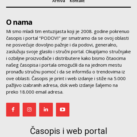
Arhiva
Kontakt
O nama
Mi smo mladi tim entuzijasta koji je 2008. godine pokrenuo
časopis i portal “PODOVI” jer smatramo da se ovoj oblasti
ne posvećuje dovoljno pažnje i da podovi, generalno,
zaslužuju svoje glasilo i stručni portal. Okupljamo stručnjake
i ozbiljne proizvođače i distributere kako bismo čitaocima
našeg časopisa i portala omogućili da na jednom mestu
pronađu stručnu pomoć i da se informišu o trendovima iz
ove oblasti. Časopis je print i web izdanje i stiže na 5.000
pažljivo izabranih adresa, dok web izdanje šaljemo na
preko 18.000 email adresa.
Časopis i web portal