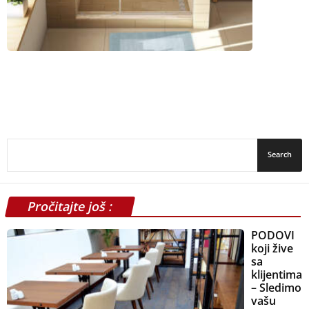
Pročitajte još :
PODOVI
koji žive
sa
klijentima
– Sledimo
vašu