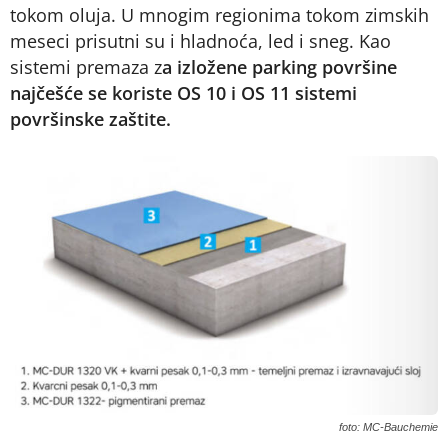
tokom oluja. U mnogim regionima tokom zimskih
meseci prisutni su i hladnoća, led i sneg. Kao
sistemi premaza z
a izložene parking površine
najčešće se koriste OS 10 i OS 11 sistemi
površinske zaštite.
foto: MC-Bauchemie