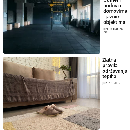
Gumeni
podovi u
domovima
i javnim
objektima
decembar 26,
2015
Zlatna
pravila
održavanja
tepiha
jun 27, 2017