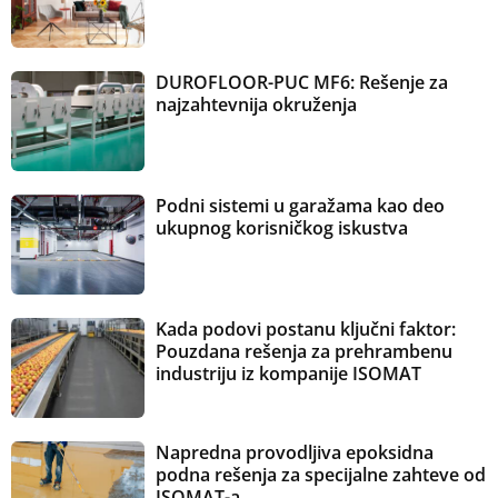
DUROFLOOR-PUC MF6: Rešenje za
najzahtevnija okruženja
Podni sistemi u garažama kao deo
ukupnog korisničkog iskustva
Kada podovi postanu ključni faktor:
Pouzdana rešenja za prehrambenu
industriju iz kompanije ISOMAT
Napredna provodljiva epoksidna
podna rešenja za specijalne zahteve od
ISOMAT-a