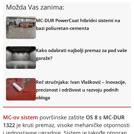
Možda Vas zanima:
MC-DUR PowerCoat hibridni sistemi na
bazi poliuretan-cementa
Kako odabrati najbolji premaz za pod vaše
garaže?
Reč stručnjaka: Ivan Vlašković – Inovacije,
preciznost i održivost u razvoju podnih
obloga
MC-ov sistem
površinske zaštite
OS 8 s MC-DUR
1322
je kruti premaz, visoke mehaničke otpornosti
i jednostavne ugradnje. Sistem je takođe otporan