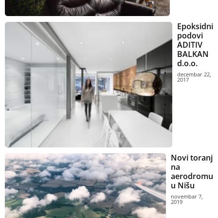
Epoksidni
podovi
ADITIV
BALKAN
d.o.o.
decembar 22,
2017
Novi toranj
na
aerodromu
u Nišu
novembar 7,
2019