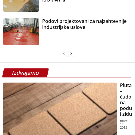
Podovi projektovani za najzahtevnije
industrijske uslove
Izdvajamo
Pluta
–
čudo
na
podu
i zidu
mart
11,
2015