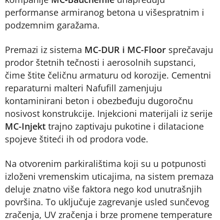
performanse armiranog betona u višespratnim i
podzemnim garažama.
Premazi iz sistema
MC-DUR i MC-Floor
sprečavaju
prodor štetnih tečnosti i aerosolnih supstanci,
čime štite čeličnu armaturu od korozije. Cementni
reparaturni malteri Nafufill zamenjuju
kontaminirani beton i obezbeđuju dugoročnu
nosivost konstrukcije. Injekcioni materijali iz serije
MC-Injekt
trajno zaptivaju pukotine i dilatacione
spojeve štiteći ih od prodora vode.
Na otvorenim parkiralištima koji su u potpunosti
izloženi vremenskim uticajima, na sistem premaza
deluje znatno više faktora nego kod unutrašnjih
površina. To uključuje zagrevanje usled sunčevog
zračenja, UV zračenja i brze promene temperature