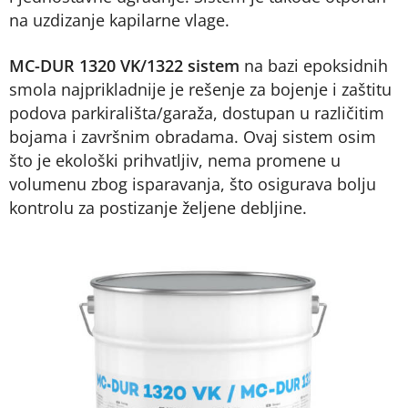
na uzdizanje kapilarne vlage.
MC-DUR 1320 VK/1322 sistem
na bazi epoksidnih
smola najprikladnije je rešenje za bojenje i zaštitu
podova parkirališta/garaža, dostupan u različitim
bojama i završnim obradama. Ovaj sistem osim
što je ekološki prihvatljiv, nema promene u
volumenu zbog isparavanja, što osigurava bolju
kontrolu za postizanje željene debljine.