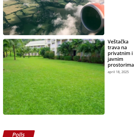
Veštačka
trava na
privatnim i
javnim
prostorima
april 18, 2025
Polls