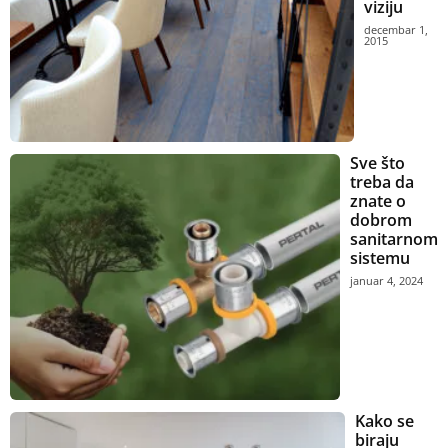
viziju
decembar 1,
2015
Sve što
treba da
znate o
dobrom
sanitarnom
sistemu
januar 4, 2024
Kako se
biraju