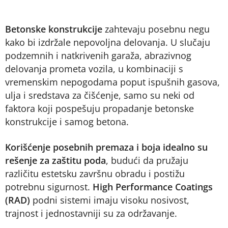
Betonske konstrukcije
zahtevaju posebnu negu
kako bi izdržale nepovoljna delovanja. U slučaju
podzemnih i natkrivenih garaža, abrazivnog
delovanja prometa vozila, u kombinaciji s
vremenskim nepogodama poput ispušnih gasova,
ulja i sredstava za čišćenje, samo su neki od
faktora koji pospešuju propadanje betonske
konstrukcije i samog betona.
Korišćenje posebnih premaza i boja idealno su
rešenje za zaštitu poda
, budući da pružaju
različitu estetsku završnu obradu i postižu
potrebnu sigurnost.
High Performance Coatings
(RAD)
podni sistemi imaju visoku nosivost,
trajnost i jednostavniji su za održavanje.