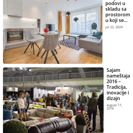
podovi u
skladu sa
prostorom
u koji se...
jul 22, 2024
Sajam
nameštaja
2016 –
Tradicija,
inovacije i
dizajn
avgust 17,
2016