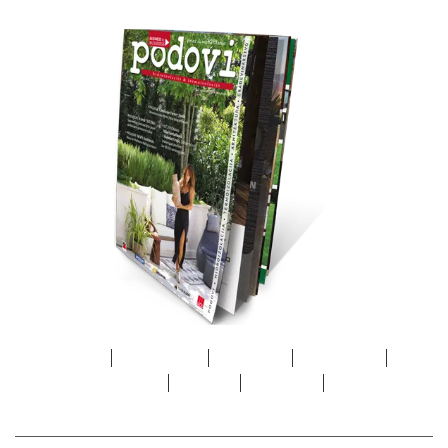
Početna
Marketing
Adresar
Pretplata
O
nama
Arhiva
Kontakt