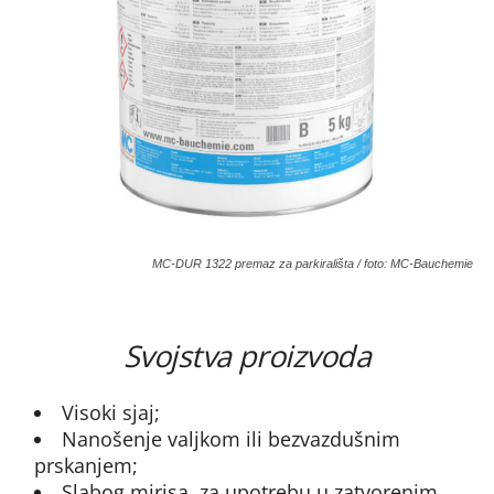
MC-DUR 1322 premaz za parkirališta / foto: MC-Bauchemie
Svojstva proizvoda
Visoki sjaj;
Nanošenje valjkom ili bezvazdušnim
prskanjem;
Slabog mirisa, za upotrebu u zatvorenim