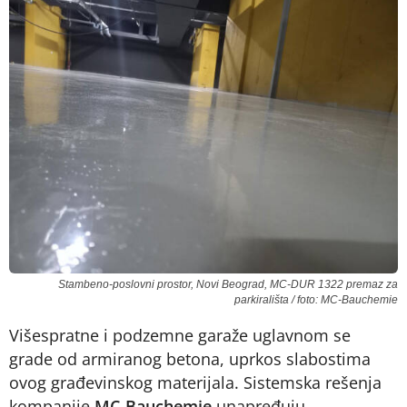
Stambeno-poslovni prostor, Novi Beograd, MC-DUR 1322 premaz za
parkirališta / foto: MC-Bauchemie
Višespratne i podzemne garaže uglavnom se
grade od armiranog betona, uprkos slabostima
ovog građevinskog materijala. Sistemska rešenja
kompanije
MC-Bauchemie
unapređuju