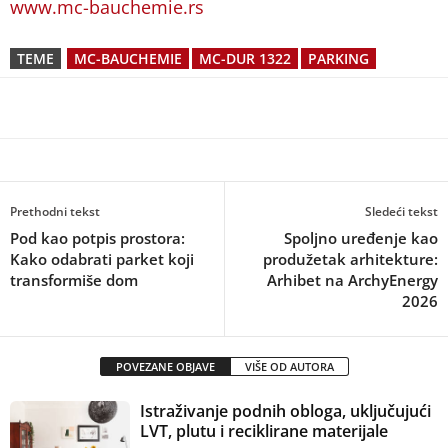
www.mc-bauchemie.rs
TEME
MC-BAUCHEMIE
MC-DUR 1322
PARKING
Prethodni tekst
Sledeći tekst
Pod kao potpis prostora:
Spoljno uređenje kao
Kako odabrati parket koji
produžetak arhitekture:
transformiše dom
Arhibet na ArchyEnergy
2026
POVEZANE OBJAVE
VIŠE OD AUTORA
Istraživanje podnih obloga, uključujući
LVT, plutu i reciklirane materijale