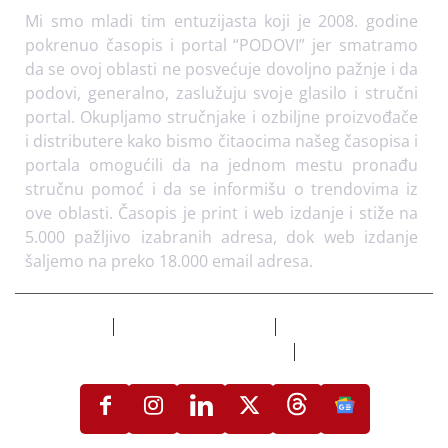
Mi smo mladi tim entuzijasta koji je 2008. godine
pokrenuo časopis i portal “PODOVI” jer smatramo
da se ovoj oblasti ne posvećuje dovoljno pažnje i da
podovi, generalno, zaslužuju svoje glasilo i stručni
portal. Okupljamo stručnjake i ozbiljne proizvođače
i distributere kako bismo čitaocima našeg časopisa i
portala omogućili da na jednom mestu pronađu
stručnu pomoć i da se informišu o trendovima iz
ove oblasti. Časopis je print i web izdanje i stiže na
5.000 pažljivo izabranih adresa, dok web izdanje
šaljemo na preko 18.000 email adresa.
Izdvojeno
Flooring Magazine
Uslovi korišćenja i
politika privatnosti