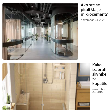
Ako ste se
pitali šta je
mikrocement?
novembar 23, 2022
Kako
izabrati
slivnike
za
kupatilo
novembar
29, 2015