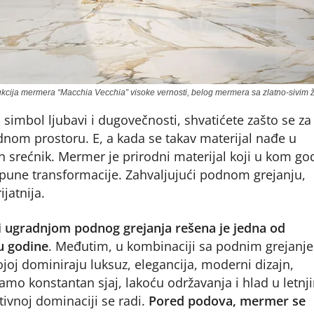
dukcija mermera “Macchia Vecchia” visoke vernosti, belog mermera sa zlatno-sivim 
simbol ljubavi i dugovečnosti, shvatićete zašto se za
ednom prostoru. E, a kada se takav materijal nađe u
n srećnik. Mermer je prirodni materijal koji u kom go
pune transformacije. Zahvaljujući podnom grejanju,
jatnija.
i ugradnjom podnog grejanja rešena je jedna od
u godine
. Međutim, u kombinaciji sa podnim grejanj
joj dominiraju luksuz, elegancija, moderni dizajn,
mo konstantan sjaj, lakoću održavanja i hlad u letnj
tivnoj dominaciji se radi.
Pored podova, mermer se