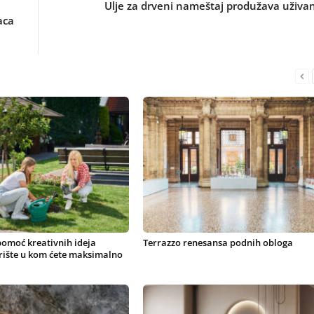
Ulje za drveni nameštaj produžava uživa
aca
pomoć kreativnih ideja
Terrazzo renesansa podnih obloga
orište u kom ćete maksimalno