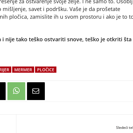
ešenje za ostvarenje svoje želje. I ne samo to. Osoblj
 mišljenje, savet i podršku. Vaše je da prošetate
h pločica, zamislite ih u svom prostoru i ako je to to
nije tako teško ostvariti snove, teško je otkriti šta
IJER
MERMER
PLOČICE
Sledeći te