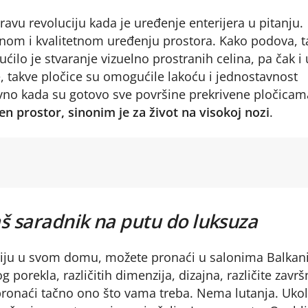
vu revoluciju kada je uređenje enterijera u pitanju.
vnom i kvalitetnom uređenju prostora. Kako podova, t
ćilo je stvaranje vizuelno prostranih celina, pa čak i 
, takve pločice su omogućile lakoću i jednostavnost
aivno kada su gotovo sve površine prekrivene pločica
en prostor, sinonim je za život na visokoj nozi
.
š saradnik na putu do luksuza
iju u svom domu, možete pronaći u salonima Balkan
porekla, različitih dimenzija, dizajna, različite završ
ronaći tačno ono što vama treba. Nema lutanja. Ukol