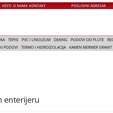
A
VESTI
O NAMA
KONTAKT
POSLOVNI ADRESAR
IKA
TEPISI
PVC I LINOLEUM
DEKING
PODOVI OD PLUTE
RE
KI PODOVI
TERMO I HIDROIZOLACIJA
KAMEN MERMER GRANIT
 enterijeru