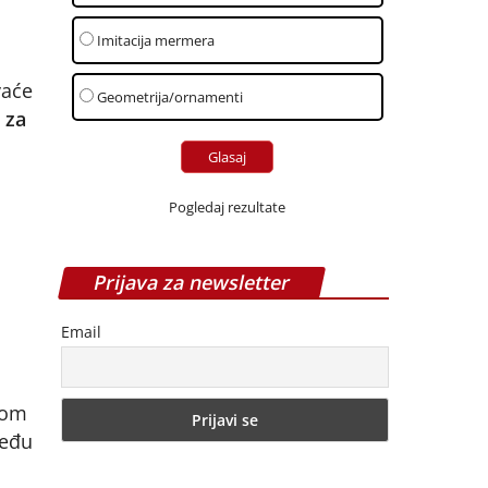
Imitacija mermera
vaće
Geometrija/ornamenti
 za
Pogledaj rezultate
Prijava za newsletter
Email
nom
među