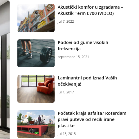
Akustički komfor u zgradama –
Akustik Term E700 (VIDEO)
jul 7, 2022
Podovi od gume visokih
frekvencija
septembar 15, 2021
Laminantni pod iznad Vaših
očekivanja!
jul 1, 2017
Početak kraja asfalta? Roterdam
pravi puteve od reciklirane
plastike
jul 13, 2015