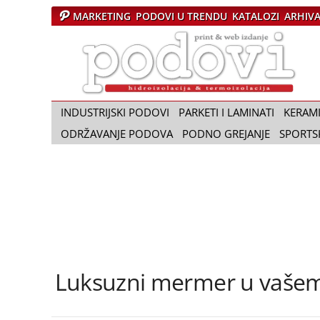
MARKETING
PODOVI U TRENDU
KATALOZI
ARHIV
Č
a
s
o
p
i
INDUSTRIJSKI PODOVI
PARKETI I LAMINATI
KERAM
s
ODRŽAVANJE PODOVA
PODNO GREJANJE
SPORTS
P
o
d
o
v
i
Luksuzni mermer u vašem