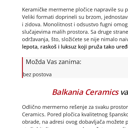
Keramičke mermerne pločice napravile su pra
Veliki formati doprineli su brzom, jednosta
i zidova. Monolitnost i odsustvo fugni omogu
slučajevima malih prostora. Sa druge strane
održavanja, što, složićete se nije nimalo n
lepota, raskoš i luksuz koji pruža tako uređ
Možda Vas zanima:
bez postova
Balkania Ceramics
va
Odlično mermerno rešenje za svaku prostor
Ceramics. Pored pločica kvalitetnog španskog 
obrade, na adresi ovog dobavljača možete p