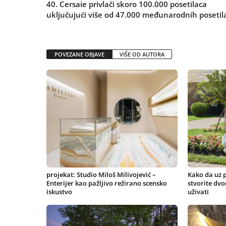
40. Cersaie privlači skoro 100.000 posetilaca
uključujući više od 47.000 međunarodnih posetil
POVEZANE OBJAVE
VIŠE OD AUTORA
projekat: Studio Miloš Milivojević –
Kako da uz 
Enterijer kao pažljivo režirano scensko
stvorite dv
iskustvo
uživati