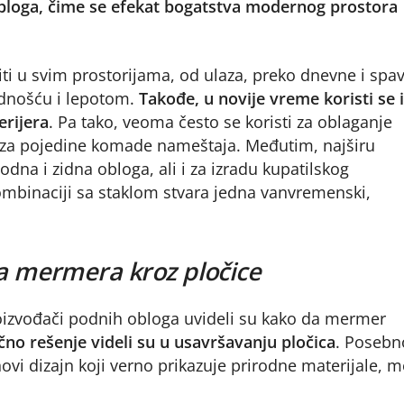
 obloga, čime se efekat bogatstva modernog prostora
ti u svim prostorijama, od ulaza, preko dnevne i spa
ednošću i lepotom.
Takođe, u novije vreme koristi se i
erijera
. Pa tako, veoma često se koristi za oblaganje
a, za pojedine komade nameštaja. Međutim, najširu
na i zidna obloga, ali i za izradu kupatilskog
kombinaciji sa staklom stvara jedna vanvremenski,
ja mermera kroz pločice
proizvođači podnih obloga uvideli su kako da mermer
čno rešenje videli su u usavršavanju pločica
. Poseb
ovi dizajn koji verno prikazuje prirodne materijale, 