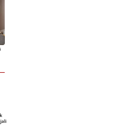
i
ak
jali