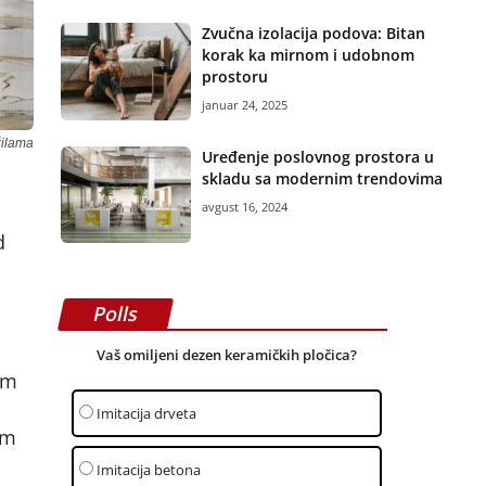
Zvučna izolacija podova: Bitan
korak ka mirnom i udobnom
prostoru
januar 24, 2025
žilama
Uređenje poslovnog prostora u
skladu sa modernim trendovima
avgust 16, 2024
d
Polls
Vaš omiljeni dezen keramičkih pločica?
em
Imitacija drveta
im
Imitacija betona