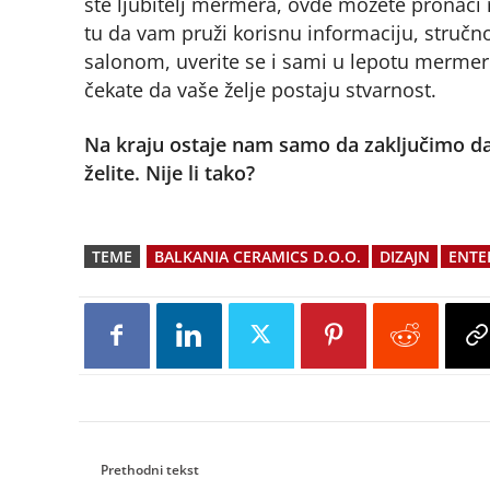
ste ljubitelj mermera, ovde možete pronaći r
tu da vam pruži korisnu informaciju, stručno
salonom, uverite se i sami u lepotu mermerni
čekate da vaše želje postaju stvarnost.
Na kraju ostaje nam samo da zaključimo da i 
želite. Nije li tako?
TEME
BALKANIA CERAMICS D.O.O.
DIZAJN
ENTER
Prethodni tekst