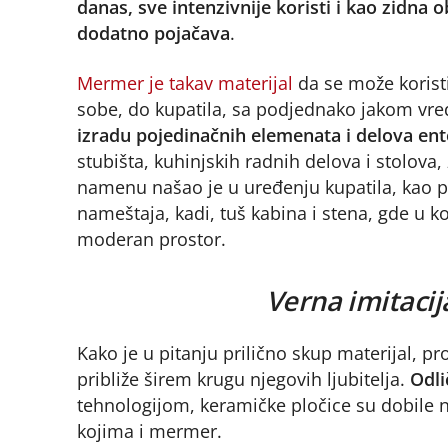
danas, sve intenzivnije koristi i kao zidna
dodatno pojačava
.
Mermer je takav materijal
da se može koristi
sobe, do kupatila, sa podjednako jakom vr
izradu pojedinačnih elemenata i delova ent
stubišta, kuhinjskih radnih delova i stolov
namenu našao je u uređenju kupatila, kao pod
nameštaja, kadi, tuš kabina i stena, gde u 
moderan prostor.
Verna imitaci
Kako je u pitanju prilično skup materijal, 
približe širem krugu njegovih ljubitelja.
Odli
tehnologijom, keramičke pločice su dobile n
kojima i mermer.