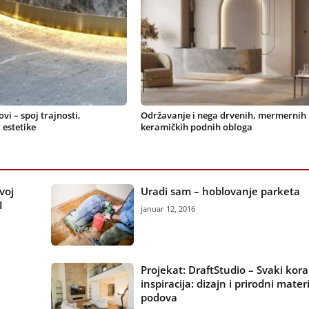
vi – spoj trajnosti,
Održavanje i nega drvenih, mermernih 
 estetike
keramičkih podnih obloga
voj
Uradi sam – hoblovanje parketa
I
januar 12, 2016
Projekat: DraftStudio – Svaki kor
inspiracija: dizajn i prirodni materi
podova