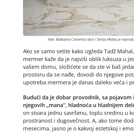
foto: Balkania Ceramics doo / Serija Midas je repro
Ako se samo setite kako izgleda Tadž Mahal, 
mermer kaže da je najviši oblik luksuza u j
vašem domu, složićete se da ste vi baš jeda
prostoru da se nađe, dovodi do njegove pot
upotreba mermera je danas daleko veća i pri
Budući da je dobar provodnik, sa pojavom 
njegovih „mana“, hladnoća u hladnijem del
on stvara jednu savršenu, toplu sredinu u ko
prostranost i dugovečnost. A, ako tome doda
mesecima, jasno je o kakvoj estetskoj i emo