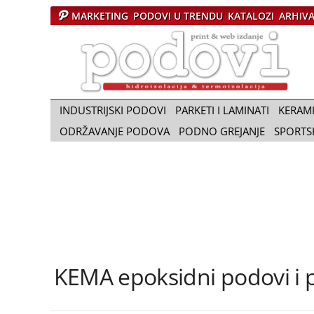
MARKETING
PODOVI U TRENDU
KATALOZI
ARHIV
Č
a
s
o
p
i
INDUSTRIJSKI PODOVI
PARKETI I LAMINATI
KERAM
s
ODRŽAVANJE PODOVA
PODNO GREJANJE
SPORTS
P
o
d
o
v
i
KEMA epoksidni podovi i 