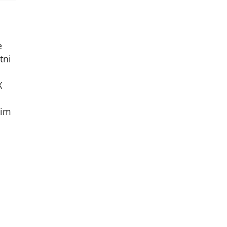
e
tni
X
nim