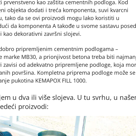
služi prvenstveno kao zaštita cementnih podloga. Kod
i objekta dodati i treća komponenta, suvi kvarcni
, tako da se ovi proizvodi mogu lako koristiti u
udući da komponenta A takođe u svome sastavu posed
i kao dekorativni završni slojevi.
 dobro pripremljenim cementnim podlogama –
e marke MB30, a prionjivost betona treba biti najman
eri zavisi od adekvatno pripremljene podloge, koja mo
niranih površina. Kompletna priprema podloge može se
avanje pukotina KEMAPOX FILL 1000.
m u dva ili više slojeva. U tu svrhu, u naš
edeći proizvodi: