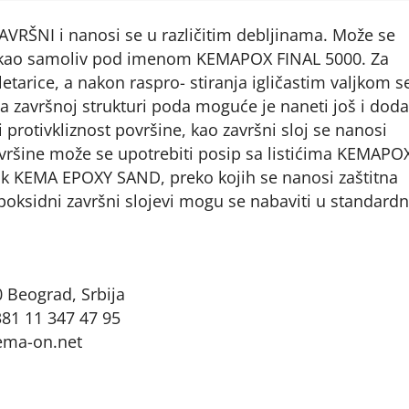
i ZAVRŠNI i nanosi se u različitim debljinama. Može se
i kao samoliv pod imenom KEMAPOX FINAL 5000. Za
letarice, a nakon raspro- stiranja igličastim valjkom s
 završnoj strukturi poda moguće je naneti još i doda
protivkliznost površine, kao završni sloj se nanosi
vršine može se upotrebiti posip sa listićima KEMAPO
ak KEMA EPOXY SAND, preko kojih se nanosi zaštitna
oksidni završni slojevi mogu se nabaviti u standard
 Beograd, Srbija
381 11 347 47 95
ema-on.net