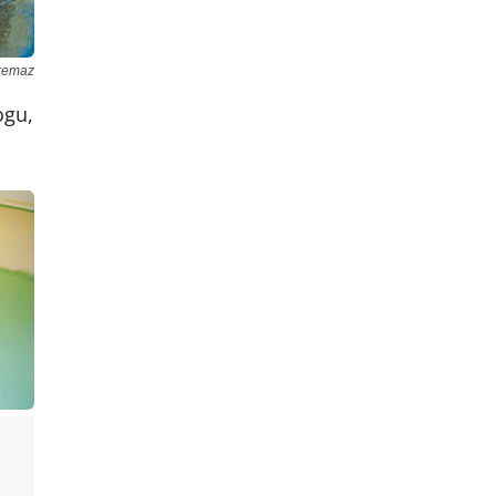
remaz
ogu,