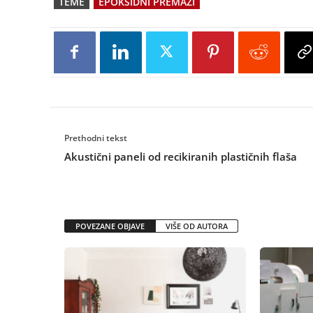
TEME
EPOKSIDNI PREMAZI
Prethodni tekst
Akustični paneli od recikiranih plastičnih flaša
POVEZANE OBJAVE
VIŠE OD AUTORA