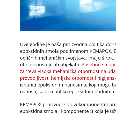
Ove godine je naša proizvodna politika donel
epoksidnih smola pod imenom KEMAPOX. Epo
odličnih mehaničkih svojstava, imaju široku
obnovi postojećih objekata.
Posebno su upot
zahteva visoka mehanička otpornost na udarce
provodljivost, hemijska otpornost i higijens
ispuniti epoksidnim nanosima, koji mogu bi
nanosa, kao i u obliku epoksidnih podnih m
KEMAPOX proizvodi su dvokomponentni proiz
epoksidna smola i komponente B koja je učv