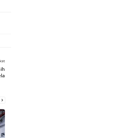
kst
nih
la