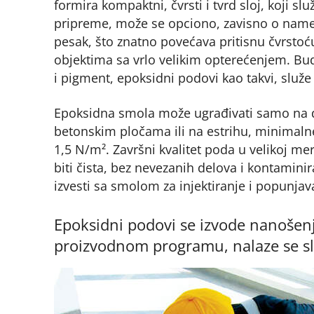
formira kompaktni, čvrsti i tvrd sloj, koji 
pripreme, može se opciono, zavisno o namen
pesak, što znatno povećava pritisnu čvrstoću
objektima sa vrlo velikim opterećenjem. B
i pigment, epoksidni podovi kao takvi, služe 
Epoksidna smola može ugrađivati samo na
betonskim pločama ili na estrihu, minimaln
1,5 N/m². Završni kvalitet poda u velikoj m
biti čista, bez nevezanih delova i kontami
izvesti sa smolom za injektiranje i popunj
Epoksidni podovi se izvode nanošenje
proizvodnom programu, nalaze se sl