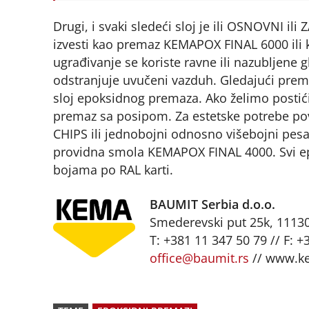
Drugi, i svaki sledeći sloj je ili OSNOVNI il
izvesti kao premaz KEMAPOX FINAL 6000 il
ugrađivanje se koriste ravne ili nazubljene g
odstranjuje uvučeni vazduh. Gledajući prema
sloj epoksidnog premaza. Ako želimo postići 
premaz sa posipom. Za estetske potrebe po
CHIPS ili jednobojni odnosno višebojni pes
providna smola KEMAPOX FINAL 4000. Svi ep
bojama po RAL karti.
BAUMIT Serbia d.o.o.
Smederevski put 25k, 11130
T: +381 11 347 50 79 // F: +
office@baumit.rs
// www.k