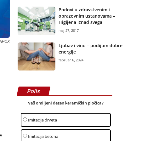
Podovi u zdravstvenim i
obrazovnim ustanovama –
Higijena iznad svega
maj 27, 2017
MAPOX
Ljubav i vino – podijum dobre
energije
februar 6, 2024
Polls
Vaš omiljeni dezen keramičkih pločica?
Imitacija drveta
e
Imitacija betona