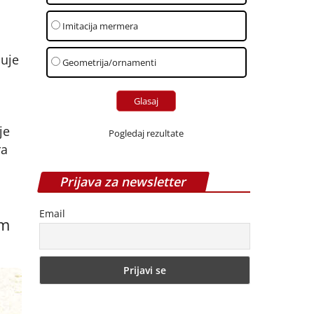
Imitacija mermera
uje
Geometrija/ornamenti
je
Pogledaj rezultate
ra
Prijava za newsletter
Email
em