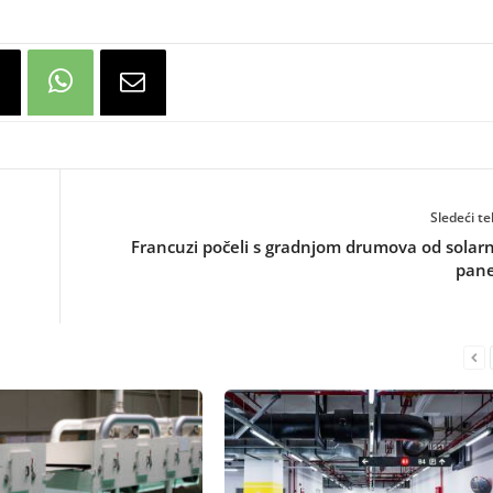
Sledeći te
Francuzi počeli s gradnjom drumova od solar
pane