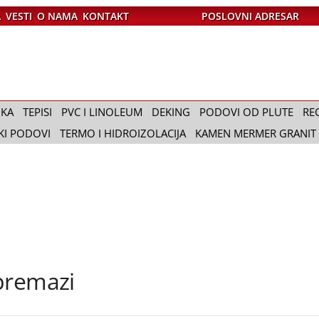
A
VESTI
O NAMA
KONTAKT
POSLOVNI ADRESAR
IKA
TEPISI
PVC I LINOLEUM
DEKING
PODOVI OD PLUTE
RE
KI PODOVI
TERMO I HIDROIZOLACIJA
KAMEN MERMER GRANIT
premazi