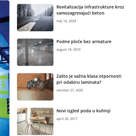
Revitalizacija infrastrukture kroz
samozagrevajući beton
maj 14, 2024
Podne ploče bez armature
avgust 18, 2010
Zašto je važna klasa otpornosti
pri odabiru laminata?
oktobar 27, 2020
Novi izgled poda u kuhinji
april 20, 2017