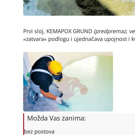
Prvi sloj, KEMAPOX GRUND
(predpremaz, ve
»zatvara« podlogu i ujednačava upojnost i kv
Možda Vas zanima:
bez postova