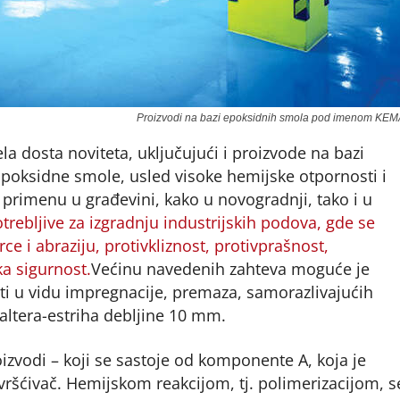
Proizvodi na bazi epoksidnih smola pod imenom KE
a dosta noviteta, uključujući i proizvode na bazi
ksidne smole, usled visoke hemijske otpornosti i
 primenu u građevini, kako u novogradnji, tako i u
rebljive za izgradnju industrijskih podova, gde se
 i abraziju, protivkliznost, protivprašnost,
ka sigurnost.
Većinu navedenih zahteva moguće je
ti u vidu impregnacije, premaza, samorazlivajućih
altera-estriha debljine 10 mm.
vodi – koji se sastoje od komponente A, koja je
ršćivač. Hemijskom reakcijom, tj. polimerizacijom, s