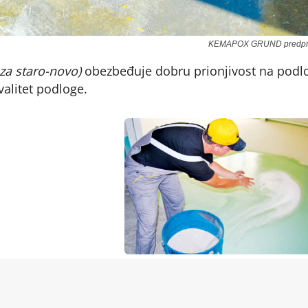
KEMAPOX GRUND predp
za staro-novo)
obezbeđuje dobru prionjivost na podl
alitet podloge.