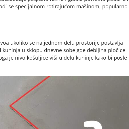
izvodi se specijalnom rotirajućom mašinom, popularno
nivoa ukoliko se na jednom delu prostorije postavlja
d kuhinja u sklopu dnevne sobe gde debljina pločice
ga je nivo košuljice viši u delu kuhinje kako bi posle