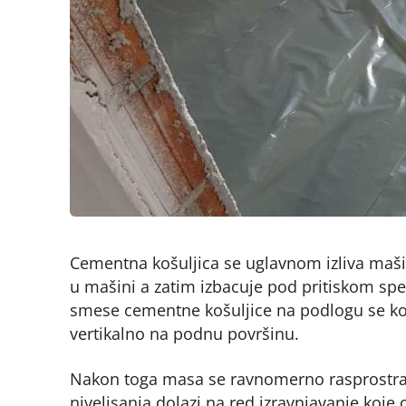
Cementna košuljica se uglavnom izliva maši
u mašini a zatim izbacuje pod pritiskom sp
smese cementne košuljice na podlogu se kori
vertikalno na podnu površinu.
Nakon toga masa se ravnomerno rasprostran
nivelisanja dolazi na red izravnjavanje koj