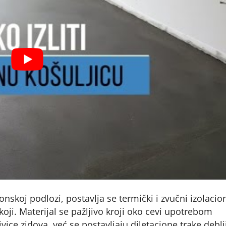
nskoj podlozi, postavlja se termički i zvučni izolacio
koji. Materijal se pažljivo kroji oko cevi upotrebom
 ivice zidova, već se postavljaju diletacione trake deblj