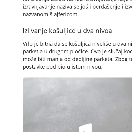
izravnjavanje naziva se još i perdašenje i 
nazvanom šlajfericom.
Izlivanje košuljice u dva nivoa
Vrlo je bitna da se košuljica niveliše u dva 
parket a u drugom pločice. Ovo je slučaj ko
može biti manja od debljine parketa. Zbog to
postavke pod bio u istom nivou.