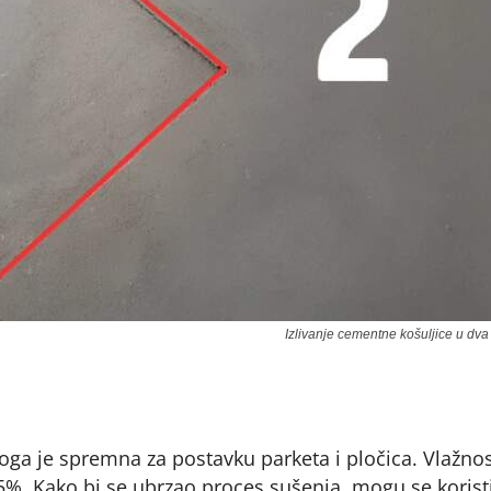
Izlivanje cementne košuljice u dva
oga je spremna za postavku parketa i pločica. Vlažnos
,5%. Kako bi se ubrzao proces sušenja, mogu se koristi