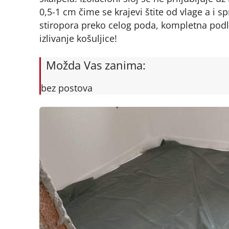
0,5-1 cm čime se krajevi štite od vlage a i
stiropora preko celog poda, kompletna podlo
izlivanje košuljice!
Možda Vas zanima:
bez postova