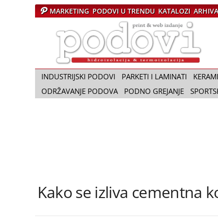
MARKETING
PODOVI U TRENDU
KATALOZI
ARHIV
Č
a
s
o
p
i
INDUSTRIJSKI PODOVI
PARKETI I LAMINATI
KERAM
s
ODRŽAVANJE PODOVA
PODNO GREJANJE
SPORTS
P
o
d
o
v
i
Kako se izliva cementna ko