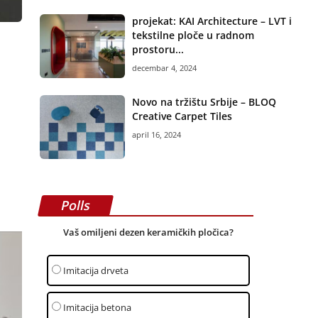
projekat: KAI Architecture – LVT i
tekstilne ploče u radnom
prostoru...
decembar 4, 2024
Novo na tržištu Srbije – BLOQ
Creative Carpet Tiles
april 16, 2024
Polls
Vaš omiljeni dezen keramičkih pločica?
Imitacija drveta
Imitacija betona