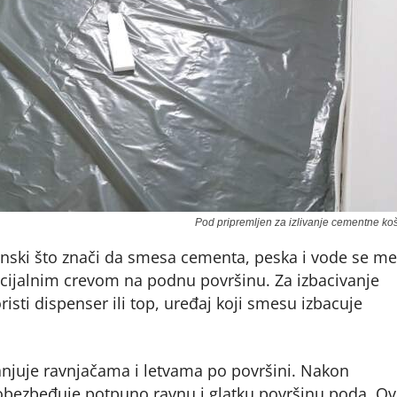
Pod pripremljen za izlivanje cementne koš
nski što znači da smesa cementa, peska i vode se m
ecijalnim crevom na podnu površinu. Za izbacivanje
sti dispenser ili top, uređaj koji smesu izbacuje
juje ravnjačama i letvama po površini. Nakon
e obezbeđuje potpuno ravnu i glatku površinu poda. O