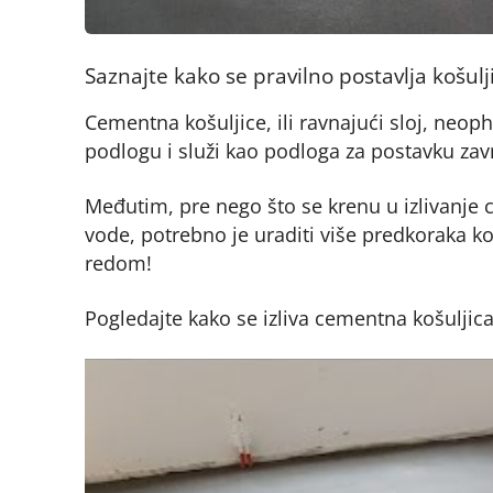
Saznajte kako se pravilno postavlja košulj
Cementna košuljice, ili ravnajući sloj, neop
podlogu i služi kao podloga za postavku završ
Međutim, pre nego što se krenu u izlivanje
vode, potrebno je uraditi više predkoraka ko
redom!
Pogledajte kako se izliva cementna košuljica