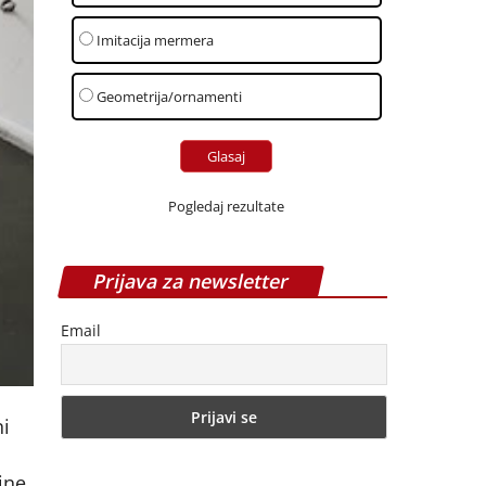
Imitacija mermera
Geometrija/ornamenti
Pogledaj rezultate
Prijava za newsletter
Email
ni
ine