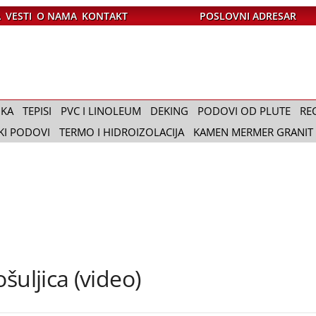
A
VESTI
O NAMA
KONTAKT
POSLOVNI ADRESAR
IKA
TEPISI
PVC I LINOLEUM
DEKING
PODOVI OD PLUTE
RE
KI PODOVI
TERMO I HIDROIZOLACIJA
KAMEN MERMER GRANIT
šuljica (video)