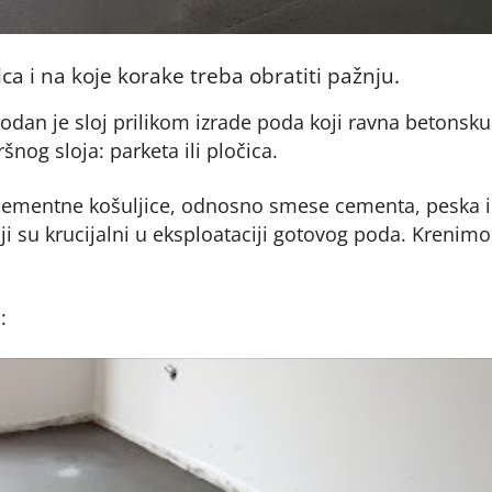
ica i na koje korake treba obratiti pažnju.
hodan je sloj prilikom izrade poda koji ravna betonsku
nog sloja: parketa ili pločica.
 cementne košuljice, odnosno smese cementa, peska i
ji su krucijalni u eksploataciji gotovog poda. Krenimo
: