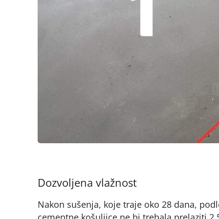
Dozvoljena vlažnost
Nakon sušenja, koje traje oko 28 dana, podl
cementne košuljice ne bi trebala prelaziti 2