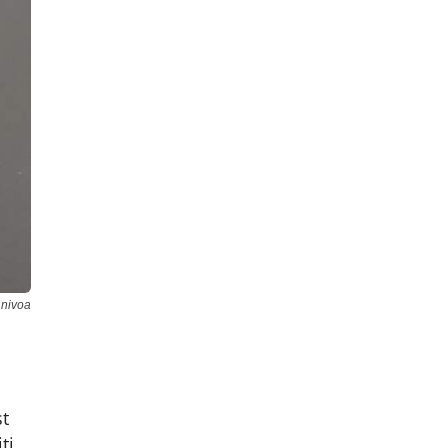
 nivoa
t
ti