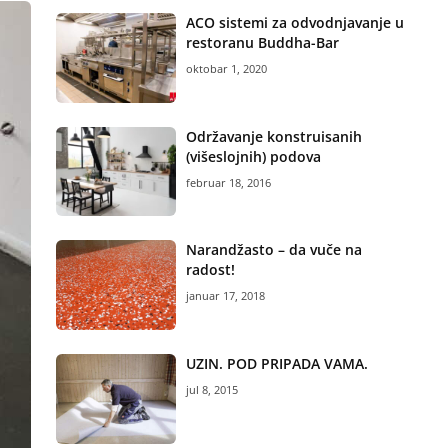
ACO sistemi za odvodnjavanje u
restoranu Buddha-Bar
oktobar 1, 2020
Održavanje konstruisanih
(višeslojnih) podova
februar 18, 2016
Narandžasto – da vuče na
radost!
januar 17, 2018
UZIN. POD PRIPADA VAMA.
jul 8, 2015