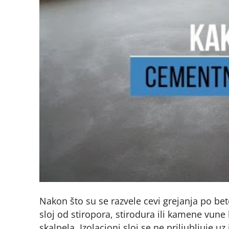
Nakon što su se razvele cevi grejanja po beto
sloj od stiropora, stirodura ili kamene vune 
skalpela. Izolacioni sloj se ne priljubljuje uz