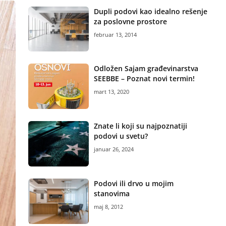
Dupli podovi kao idealno rešenje
za poslovne prostore
februar 13, 2014
Odložen Sajam građevinarstva
SEEBBE – Poznat novi termin!
mart 13, 2020
Znate li koji su najpoznatiji
podovi u svetu?
januar 26, 2024
Podovi ili drvo u mojim
stanovima
maj 8, 2012