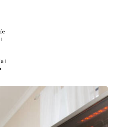
 će
 i
a i
o