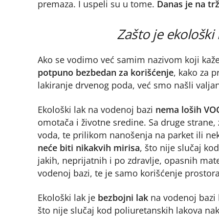
premaza. I uspeli su u tome.
Danas je na tr
Zašto je ekološki
Ako se vodimo već samim nazivom koji kaže 
potpuno bezbedan za korišćenje
, kako za p
lakiranje drvenog poda, već smo našli valjan
Ekološki lak na vodenoj bazi
nema loših VOC
omotača i životne sredine. Sa druge strane,
voda, te prilikom nanošenja na parket ili ne
neće biti nikakvih mirisa
, što nije slučaj k
jakih, neprijatnih i po zdravlje, opasnih mat
vodenoj bazi, te je samo korišćenje prostora
Ekološki lak je
bezbojni lak
na vodenoj bazi 
što nije slučaj kod poliuretanskih lakova na