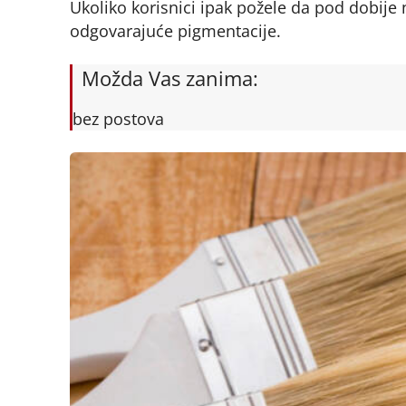
Ukoliko korisnici ipak požele da pod dobije
odgovarajuće pigmentacije.
Možda Vas zanima:
bez postova