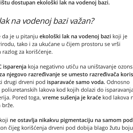
žištu dostupan ekološki lak na vodenoj bazi.
 lak na vodenoj bazi važan?
da je u pitanju
ekološki lak na vodenoj bazi
koji je
rirodu, tako i za ukućane u čijem prostoru se vrši
 razlog za korišćenje.
 isparenja
koja negativno utiču na uništavanje ozon
za njegovo razređivanje se umesto razređivača koris
ki drugi drveni pod
isparavaće samo voda.
Odnosno
od poliuretanskih lakova kod kojih dolazi do isparavanj
erija. Pored toga,
vreme sušenja je kraće
kod lakova 
 brže.
koji
ne ostavlja nikakvu pigmentaciju na samom pod
kon čijeg korišćenja drveni pod dobija blago žutu boju