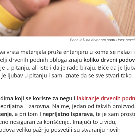
Beba leži na drvenom podu / foto: pexe
ova vrsta materijala pruža enterijeru u kome se nalazi i
telji drvenih podnih obloga znaju
koliko drveni podov
e u pitanju, ali iste i dalje rado biraju. Biće da je ljub
je ljubav u pitanju i sami znate da se sve stvari tako
dima koji se koriste za negu i
lakiranje drvenih podn
 neprijatna i izazovna. Naime, jedan od takvih proizvod
šenje
, a pri tom
i neprijatno isparava
, te je sam prost
no nesiguran za korišćenje. Imajući to u vidu,
odova veliku pažnju posvetili su stvaranju novih