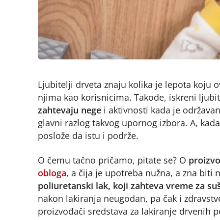
Ljubitelji drveta znaju kolika je lepota koju 
njima kao korisnicima. Takođe, iskreni ljubi
zahtevaju nege
i aktivnosti kada je održavanj
glavni razlog takvog upornog izbora. A, kada 
poslože da istu i podrže.
O čemu tačno pričamo, pitate se? O
proizvo
obloga
, a čija je upotreba nužna, a zna biti
poliuretanski lak, koji zahteva vreme za su
nakon lakiranja neugodan, pa čak i zdravstve
proizvođači sredstava za lakiranje drvenih p