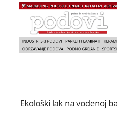
MARKETING
PODOVI U TRENDU
KATALOZI
ARHIV
Č
a
s
o
p
i
INDUSTRIJSKI PODOVI
PARKETI I LAMINATI
KERAM
s
ODRŽAVANJE PODOVA
PODNO GREJANJE
SPORTS
P
o
d
o
v
i
Ekološki lak na vodenoj ba