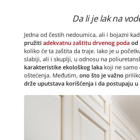
Da li je lak na vod
Jedna od čestih nedoumica, ali i bojazni kada
pružiti
adekvatnu zaštitu drvenog poda
od 
koliko će ta zaštita da traje. Iako je u poče
slabiji, ali i skuplji, u odnosu na poliuretans
karakteristike ekološkog laka
koji ne samo da
oštećenja. Međutim,
ono što je važno
prilik
drže uputstava korišćenja i da postupaju u 