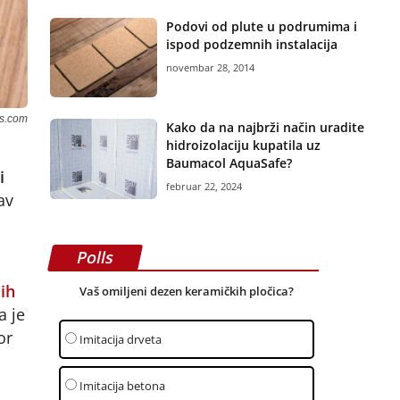
Podovi od plute u podrumima i
ispod podzemnih instalacija
novembar 28, 2014
ls.com
Kako da na najbrži način uradite
hidroizolaciju kupatila uz
Baumacol AquaSafe?
i
februar 22, 2024
av
Polls
ih
Vaš omiljeni dezen keramičkih pločica?
a je
or
Imitacija drveta
Imitacija betona