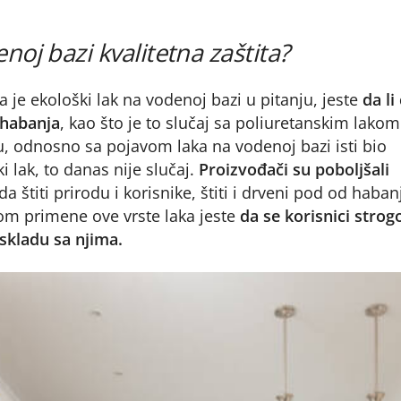
enoj bazi kvalitetna zaštita?
 je ekološki lak na vodenoj bazi u pitanju, jeste
da li
habanja
, kao što je to slučaj sa poliuretanskim lakom
tku, odnosno sa pojavom laka na vodenoj bazi isti bio
ki lak, to danas nije slučaj.
Proizvođači su poboljšali
 štiti prirodu i korisnike, štiti i drveni pod od habanj
om primene ove vrste laka jeste
da se korisnici strog
skladu sa njima.