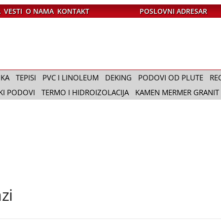
A
VESTI
O NAMA
KONTAKT
POSLOVNI ADRESAR
IKA
TEPISI
PVC I LINOLEUM
DEKING
PODOVI OD PLUTE
RE
KI PODOVI
TERMO I HIDROIZOLACIJA
KAMEN MERMER GRANIT
zi