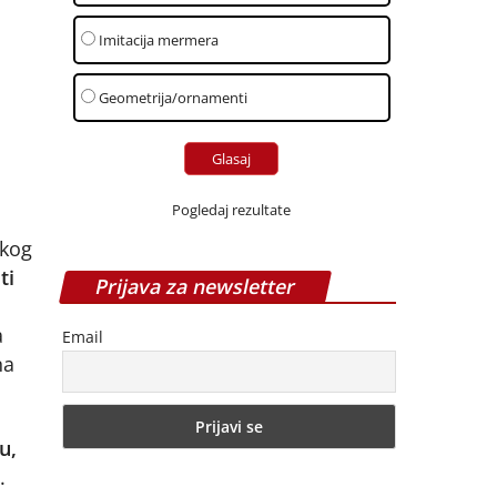
Imitacija mermera
Geometrija/ornamenti
Pogledaj rezultate
skog
ti
Prijava za newsletter
a
Email
na
u,
.