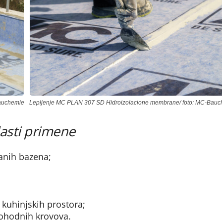
auchemie
Lepljenje MC PLAN 307 SD Hidroizolacione membrane/ foto: MC-Bau
asti primene
ranih bazena;
kuhinjskih prostora;
rohodnih krovova.