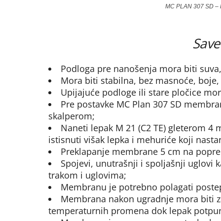
MC PLAN 307 SD – H
Save
Podloga pre nanošenja mora biti suva, 
Mora biti stabilna, bez masnoće, boje,
Upijajuće podloge ili stare pločice m
Pre postavke MC Plan 307 SD membran
skalperom;
Naneti lepak M 21 (C2 TE) gleterom 4 
istisnuti višak lepka i mehuriće koji nasta
Preklapanje membrane 5 cm na popr
Spojevi, unutrašnji i spoljašnji uglovi
trakom i uglovima;
Membranu je potrebno polagati poste
Membrana nakon ugradnje mora biti zašt
temperaturnih promena dok lepak potpun