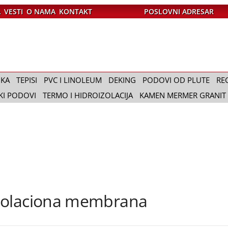
A
VESTI
O NAMA
KONTAKT
POSLOVNI ADRESAR
IKA
TEPISI
PVC I LINOLEUM
DEKING
PODOVI OD PLUTE
RE
KI PODOVI
TERMO I HIDROIZOLACIJA
KAMEN MERMER GRANIT
zolaciona membrana