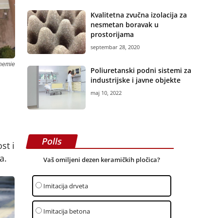
Kvalitetna zvučna izolacija za
nesmetan boravak u
prostorijama
septembar 28, 2020
chemie
Poliuretanski podni sistemi za
industrijske i javne objekte
maj 10, 2022
Polls
st i
a.
Vaš omiljeni dezen keramičkih pločica?
Imitacija drveta
Imitacija betona