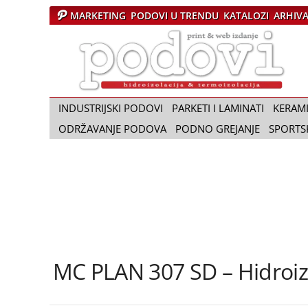
MARKETING
PODOVI U TRENDU
KATALOZI
ARHIV
Č
a
s
o
p
i
INDUSTRIJSKI PODOVI
PARKETI I LAMINATI
KERAM
s
ODRŽAVANJE PODOVA
PODNO GREJANJE
SPORTS
P
o
d
o
v
i
MC PLAN 307 SD – Hidroi