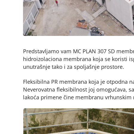
Predstavljamo vam MC PLAN 307 SD membran
hidroizolaciona membrana koja se koristi is
unutrašnje tako i za spoljašnje prostore.
Fleksibilna PR membrana koja je otpodna na 
Neverovatna fleksibilnost joj omogućava, sa
lakoća primene čine membranu vrhunskim reše