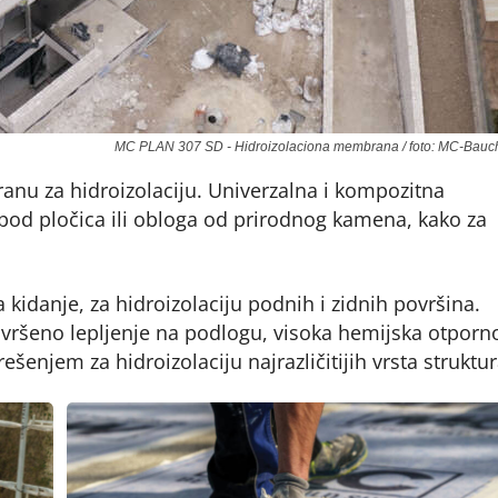
MC PLAN 307 SD - Hidroizolaciona membrana / foto: MC-Bau
u za hidroizolaciju. Univerzalna i kompozitna
pod pločica ili obloga od prirodnog kamena, kako za
kidanje, za hidroizolaciju podnih i zidnih površina.
vršeno lepljenje na podlogu, visoka hemijska otporno
njem za hidroizolaciju najrazličitijih vrsta struktur