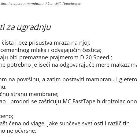
idroizolaciona membrana / foto: MC-Bauchemie
ti za ugradnju
čista i bez prisustva mraza na njoj;
 cementnog mleka i odvajajućih čestica;
oraju biti premazane prajmerom D 20 Speed.;
e potrebno je iseći na odgovarajuće mere makazama 
mm na površinu, a zatim postaviti mambranu i gleter
nu;
ečnu stranu membrane;
 kao i prodori se zaštićuju MC FastTape hidroizolacion
peno;
ićena od vlage, jake sunčeve svetlosti i različitih
o ne očvrsne;