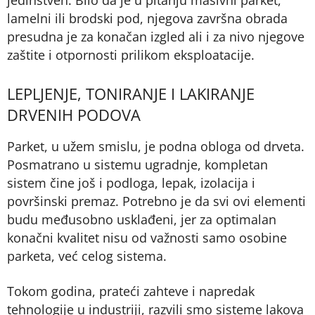
lamelni ili brodski pod, njegova završna obrada
presudna je za konačan izgled ali i za nivo njegove
zaštite i otpornosti prilikom eksploatacije.
LEPLJENJE, TONIRANJE I LAKIRANJE
DRVENIH PODOVA
Parket, u užem smislu, je podna obloga od drveta.
Posmatrano u sistemu ugradnje, kompletan
sistem čine još i podloga, lepak, izolacija i
površinski premaz. Potrebno je da svi ovi elementi
budu međusobno usklađeni, jer za optimalan
konačni kvalitet nisu od važnosti samo osobine
parketa, već celog sistema.
Tokom godina, prateći zahteve i napredak
tehnologije u industriji, razvili smo sisteme lakova