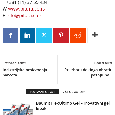
T +381 (11) 37 55 434
W
www.pitura.co.rs
E
info@pitura.co.rs
Prethodni tekst
Sledeći tekst
Industrijska proizvodnja
Pri izboru dekinga obratiti
parketa
pažnju na…
POVEZANE OBJAVE
VIŠE OD AUTORA
Baumit FlexUltimo Gel – inovativni gel
lepak