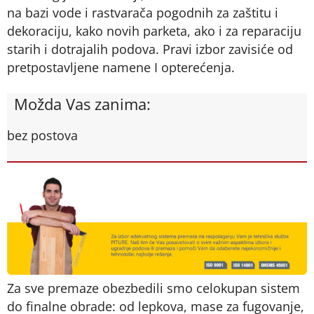
na bazi vode i rastvarača pogodnih za zaštitu i
dekoraciju, kako novih parketa, ako i za reparaciju
starih i dotrajalih podova. Pravi izbor zavisiće od
pretpostavljene namene I opterećenja.
Možda Vas zanima:
bez postova
Za sve premaze obezbedili smo celokupan sistem
do finalne obrade: od lepkova, mase za fugovanje,