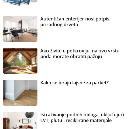
Autentičan enterijer nosi potpis
prirodnog drveta
Ako živite u potkrovlju, na ovu vrstu
poda morate obratiti pažnju
Kako se biraju lajsne za parket?
Istraživanje podnih obloga, uključujući
LVT, plutu i reciklirane materijale