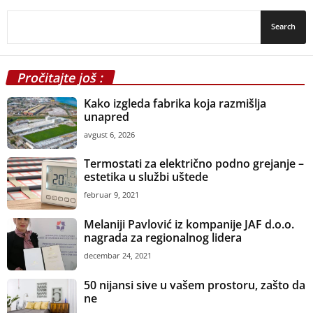
Pročitajte još :
Kako izgleda fabrika koja razmišlja
unapred
avgust 6, 2026
Termostati za električno podno grejanje –
estetika u službi uštede
februar 9, 2021
Melaniji Pavlović iz kompanije JAF d.o.o.
nagrada za regionalnog lidera
decembar 24, 2021
50 nijansi sive u vašem prostoru, zašto da
ne