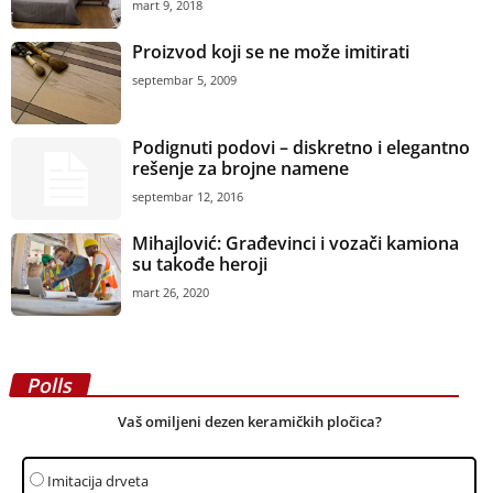
mart 9, 2018
Proizvod koji se ne može imitirati
septembar 5, 2009
Podignuti podovi – diskretno i elegantno
rešenje za brojne namene
septembar 12, 2016
Mihajlović: Građevinci i vozači kamiona
su takođe heroji
mart 26, 2020
Polls
Vaš omiljeni dezen keramičkih pločica?
Imitacija drveta