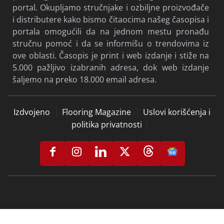
portal. Okupljamo stručnjake i ozbiljne proizvođače
i distributere kako bismo čitaocima našeg časopisa i
portala omogućili da na jednom mestu pronađu
stručnu pomoć i da se informišu o trendovima iz
ove oblasti. Časopis je print i web izdanje i stiže na
5.000 pažljivo izabranih adresa, dok web izdanje
šaljemo na preko 18.000 email adresa.
Izdvojeno
Flooring Magazine
Uslovi korišćenja i
politika privatnosti