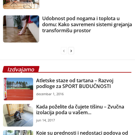
Udobnost pod nogama i toplota u
domu: Kako savremeni sistemi grejanja
transformišu prostor
Izdvajamo
Atletske staze od tartana – Razvoj
podloge za SPORT BUDUĆNOSTI
decembar 1, 2016
Kada poželite da čujete tišinu – Zvučna
izolacija poda u vašem...
jun 14, 2017
Koje su prednosti i nedostaci podova od