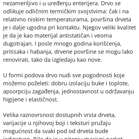
nezamenljivo i u uređenju enterijera. Drvo se
odlikuje odličnim termičkim svojstvima: čak i na
relativno niskim temperaturama, površina drveta
je i dalje ugodna pri kontaktu. Njegov veliki kvalitet
je da je kao materijal antistatičan i veoma
dugotrajan. I posle mnogo godina korišćenja,
pritisaka i habanja, drvene površine se mogu lako
renovirati, tako da izgledaju kao nove.
U formi podova drvo nudi sve pogodnosti koje
možemo poželeti: dobru izolaciju buke i toplote,
apsorpciju zagađenja, jednostavnost u održavanju
higijene i elastičnost.
Velika raznovrsnost dostupnih vrsta drveta,
varijacije u njihovoj boji i teksturi pružaju
mogućnost da svaki pod od drveta bude
jedinstven. Bilo da je u pitanju masivni parket,