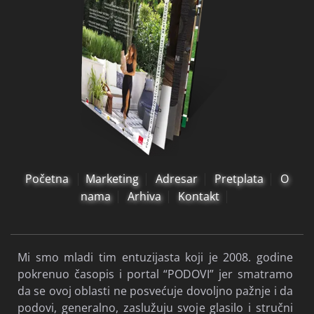
Početna
Marketing
Adresar
Pretplata
O
nama
Arhiva
Kontakt
Mi smo mladi tim entuzijasta koji je 2008. godine
pokrenuo časopis i portal “PODOVI” jer smatramo
da se ovoj oblasti ne posvećuje dovoljno pažnje i da
podovi, generalno, zaslužuju svoje glasilo i stručni