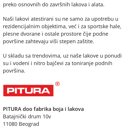
preko osnovnih do završnih lakova i alata.
Naši lakovi atestirani su ne samo za upotrebu u
rezidencijalnim objektima, već i za sportske hale,
plesne dvorane i ostale prostore čije podne
površine zahtevaju viši stepen zaštite.
U skladu sa trendovima, uz naše lakove u ponudi
su i vodeni i nitro bajčevi za toniranje podnih
površina.
PITURA doo fabrika boja i lakova
Batajnički drum 10v
11080 Beograd