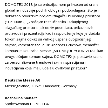
DOMOTEX 2018 je sa entuzijazmom prihvaćen od srane
globalne industrije podnih obloga i podopolagača, što je i
dokazano rekordnim brojem izlagača i bukiranog prostora
(106000m2). „Značajan rast učesnika i zakupljenog
izlagačkog prostora, jak odziv posetilaca, prikaz novih
proizvoda i prezentacija kao i raspoloženje koje je vladalo
tokom sajma dokaz su velikog uspeha ovogodišnjeg
sajma“, komentarisao je Dr. Andreas Gruchow, menadžer
kompanije Deutsche Messe. „Sa UNIQUE YOUNIVERSE kao
ovogodišnjom temom sajma, DOMOTEX je postavio scenu
za personaliovane trendove i svim inspiracijama i
inovacijama koje imaju udela u ovakvom pristupu.“
Deutsche Messe AG
Messegelände, 30521 Hannover, Germany
Katharina Siebert
Spokeswoman DOMOTEX/