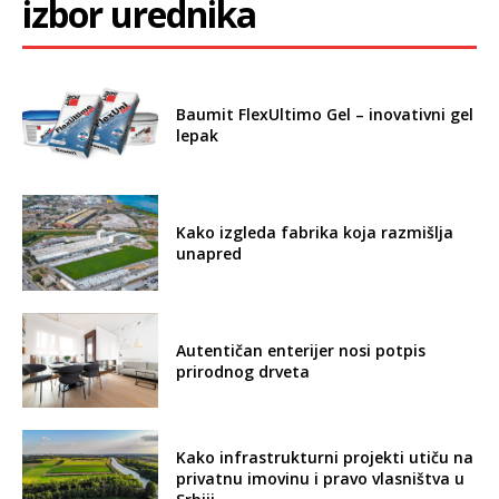
izbor urednika
Baumit FlexUltimo Gel – inovativni gel
lepak
Kako izgleda fabrika koja razmišlja
unapred
Autentičan enterijer nosi potpis
prirodnog drveta
Kako infrastrukturni projekti utiču na
privatnu imovinu i pravo vlasništva u