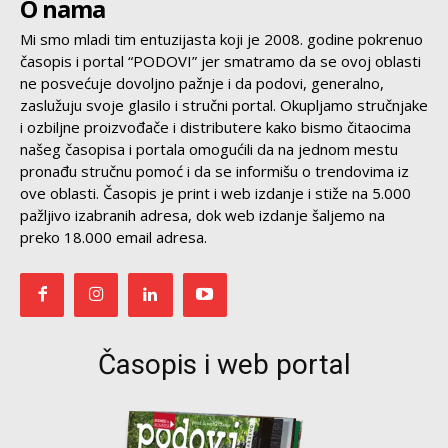
O nama
Mi smo mladi tim entuzijasta koji je 2008. godine pokrenuo
časopis i portal “PODOVI” jer smatramo da se ovoj oblasti
ne posvećuje dovoljno pažnje i da podovi, generalno,
zaslužuju svoje glasilo i stručni portal. Okupljamo stručnjake
i ozbiljne proizvođače i distributere kako bismo čitaocima
našeg časopisa i portala omogućili da na jednom mestu
pronađu stručnu pomoć i da se informišu o trendovima iz
ove oblasti. Časopis je print i web izdanje i stiže na 5.000
pažljivo izabranih adresa, dok web izdanje šaljemo na
preko 18.000 email adresa.
Časopis i web portal