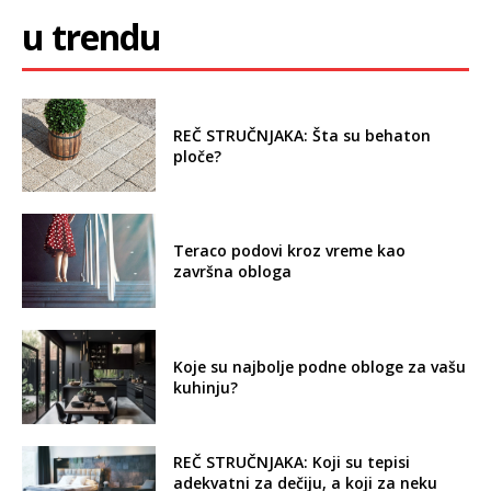
u trendu
REČ STRUČNJAKA: Šta su behaton
ploče?
Teraco podovi kroz vreme kao
završna obloga
Koje su najbolje podne obloge za vašu
kuhinju?
REČ STRUČNJAKA: Koji su tepisi
adekvatni za dečiju, a koji za neku