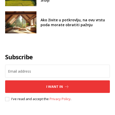
Srbiji
Ako živite u potkrovlju, na ovu vrstu
poda morate obratiti pažnju
Subscribe
I WANT IN
I've read and accept the
Privacy Policy
.