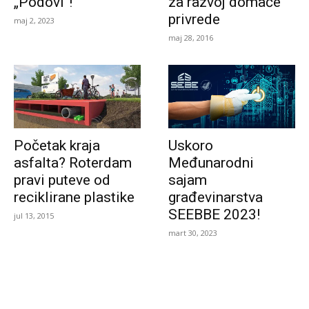
„Podovi“!
za razvoj domaće
privrede
maj 2, 2023
maj 28, 2016
Početak kraja
Uskoro
asfalta? Roterdam
Međunarodni
pravi puteve od
sajam
reciklirane plastike
građevinarstva
SEEBBE 2023!
jul 13, 2015
mart 30, 2023