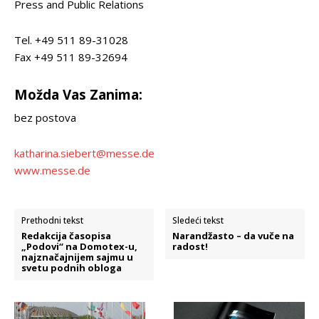
Press and Public Relations
Tel. +49 511 89-31028
Fax +49 511 89-32694
Možda Vas Zanima:
bez postova
katharina.siebert@messe.de
www.messe.de
Prethodni tekst
Sledeći tekst
Redakcija časopisa
Narandžasto – da vuče na
„Podovi“ na Domotex-u,
radost!
najznačajnijem sajmu u
svetu podnih obloga