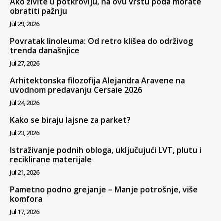
Ako živite u potkrovlju, na ovu vrstu poda morate
obratiti pažnju
Jul 29, 2026
Povratak linoleuma: Od retro klišea do održivog
trenda današnjice
Jul 27, 2026
Arhitektonska filozofija Alejandra Aravene na
uvodnom predavanju Cersaie 2026
Jul 24, 2026
Kako se biraju lajsne za parket?
Jul 23, 2026
Istraživanje podnih obloga, uključujući LVT, plutu i
reciklirane materijale
Jul 21, 2026
Pametno podno grejanje – Manje potrošnje, više
komfora
Jul 17, 2026