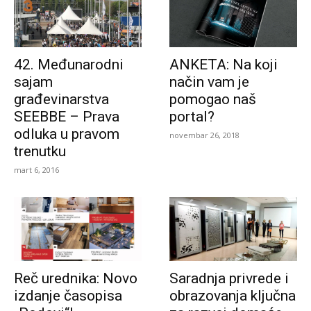
42. Međunarodni
ANKETA: Na koji
sajam
način vam je
građevinarstva
pomogao naš
SEEBBE – Prava
portal?
odluka u pravom
novembar 26, 2018
trenutku
mart 6, 2016
Reč urednika: Novo
Saradnja privrede i
izdanje časopisa
obrazovanja ključna