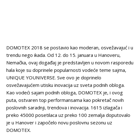
DOMOTEX 2018 se postavio kao moderan, osvežavajuć i u
trendu nego ikada. Od 12. do 15. januara u Hanoveru,
Nemačka, ovaj događaj je predstavljen u novom rasporedu
hala koje su doprinele popularnosti vodeće teme sajma,
UNIQUE YOUNIVERSE. Sve ovo je doprinelo
osvežavajućem utisku inovacija uz sveta podnih obloga.
Kao vodeći sajam podnih obloga, DOMOTEX je, i ovog
puta, ostvaren top performansama kao pokretač novih
poslovnih saradnji, trendova i inovacija. 1615 izlagača i
preko 45000 posetilaca uz preko 100 zemalja doputovalo
je u Hanover i započelo novu poslovnu sezonu uz
DOMOTEX.