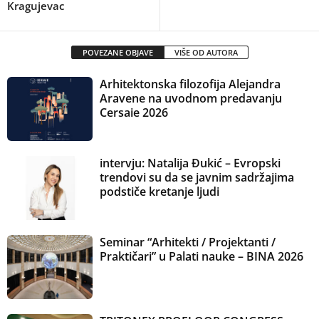
Kragujevac
POVEZANE OBJAVE
VIŠE OD AUTORA
Arhitektonska filozofija Alejandra
Aravene na uvodnom predavanju
Cersaie 2026
intervju: Natalija Đukić – Evropski
trendovi su da se javnim sadržajima
podstiče kretanje ljudi
Seminar “Arhitekti / Projektanti /
Praktičari” u Palati nauke – BINA 2026