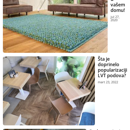
vašem
domu!
jul 27,
2020
Šta je
doprinelo
popularizaciji
LVT podova?
mart 23, 2022