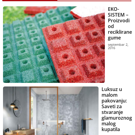
EKO-
SISTEM –
Proizvodi
od
reciklirane
gume
septembar 2,
2016
Luksuz u
malom
pakovanju:
Saveti za
stvaranje
glamuroznog
malog
kupatila