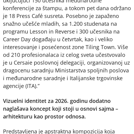
uključujući 150 učesnika međunarodne
konferencije za štampu, a tokom pet dana održano
je 18 Press Café susreta. Posebno je zapaženo
snažno učešće mladih, sa 1.200 studenata na
programu Lesson in Reverse i 300 učesnika na
Career Day događaju u četvrtak, kao i veliko
interesovanje i posećenost zone Tiling Town. Više
od 210 profesionalaca iz celog sveta učestvovalo
je u Cersaie poslovnoj delegaciji, organizovanoj uz
dragocenu saradnju Ministarstva spoljnih poslova
i međunarodne saradnje i Italijanske trgovinske
agencije (ITA).”
Vizuelni identitet za 2026. godinu dodatno
naglašava koncept koji stoji u osnovi sajma –
arhitekturu kao prostor odnosa.
Predstavljena je apstraktna kompozicija koja