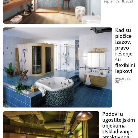
septembar 8, 2023
Kad su
pločice
izazov,
pravo
rešenje
su
flexibilni
lepkovi
avgust 28,
2014
Podovi u
ugostiteljskim
objektima –
Usklađivanje
atraktivnog