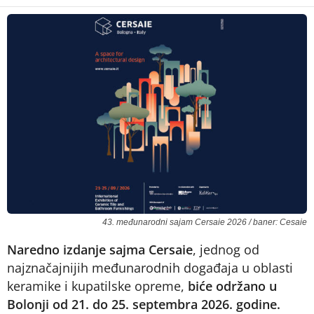
43. međunarodni sajam Cersaie 2026 / baner: Cesaie
Naredno izdanje sajma Cersaie
, jednog od
najznačajnijih međunarodnih događaja u oblasti
keramike i kupatilske opreme,
biće održano u
Bolonji od 21. do 25. septembra 2026. godine.