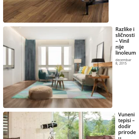
Razlike i
sličnosti
– Vinil
nije
linoleum
decembar
8, 2015
Vuneni
tepisi –
dodir
prirode
u