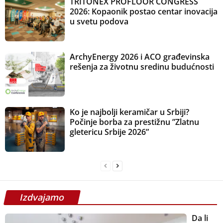
TRITONEX PROFLOOR CONGRESS
2026: Kopaonik postao centar inovacija
u svetu podova
ArchyEnergy 2026 i ACO građevinska
rešenja za životnu sredinu budućnosti
Ko je najbolji keramičar u Srbiji?
Počinje borba za prestižnu ”Zlatnu
gletericu Srbije 2026”
Izdvajamo
Da li