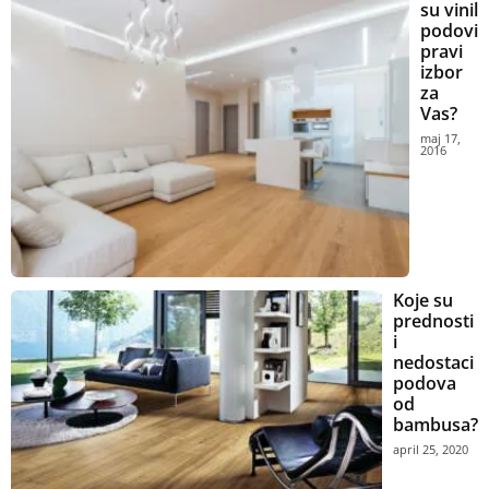
su vinil
podovi
pravi
izbor
za
Vas?
maj 17,
2016
Koje su
prednosti
i
nedostaci
podova
od
bambusa?
april 25, 2020