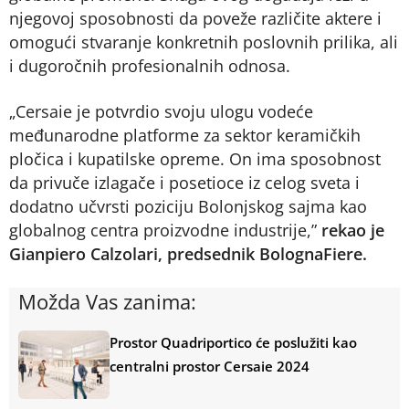
njegovoj sposobnosti da poveže različite aktere i
omogući stvaranje konkretnih poslovnih prilika, ali
i dugoročnih profesionalnih odnosa.
„Cersaie je potvrdio svoju ulogu vodeće
međunarodne platforme za sektor keramičkih
pločica i kupatilske opreme. On ima sposobnost
da privuče izlagače i posetioce iz celog sveta i
dodatno učvrsti poziciju Bolonjskog sajma kao
globalnog centra proizvodne industrije,”
rekao je
Gianpiero Calzolari, predsednik BolognaFiere.
Možda Vas zanima:
Prostor Quadriportico će poslužiti kao
centralni prostor Cersaie 2024