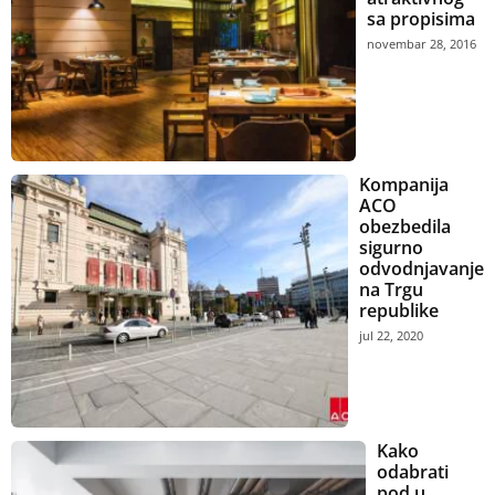
sa propisima
novembar 28, 2016
Kompanija
ACO
obezbedila
sigurno
odvodnjavanje
na Trgu
republike
jul 22, 2020
Kako
odabrati
pod u