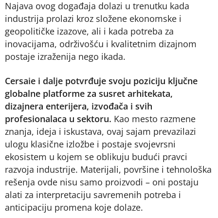
Najava ovog događaja dolazi u trenutku kada
industrija prolazi kroz složene ekonomske i
geopolitičke izazove, ali i kada potreba za
inovacijama, održivošću i kvalitetnim dizajnom
postaje izraženija nego ikada.
Cersaie i dalje potvrđuje svoju poziciju ključne
globalne platforme za susret arhitekata,
dizajnera enterijera, izvođača i svih
profesionalaca u sektoru.
Kao mesto razmene
znanja, ideja i iskustava, ovaj sajam prevazilazi
ulogu klasične izložbe i postaje svojevrsni
ekosistem u kojem se oblikuju budući pravci
razvoja industrije. Materijali, površine i tehnološka
rešenja ovde nisu samo proizvodi – oni postaju
alati za interpretaciju savremenih potreba i
anticipaciju promena koje dolaze.