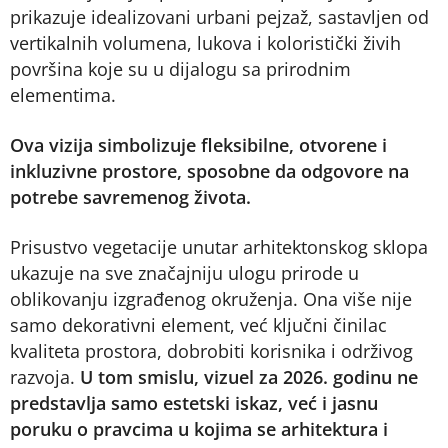
prikazuje idealizovani urbani pejzaž, sastavljen od
vertikalnih volumena, lukova i koloristički živih
površina koje su u dijalogu sa prirodnim
elementima.
Ova vizija simbolizuje fleksibilne, otvorene i
inkluzivne prostore, sposobne da odgovore na
potrebe savremenog života.
Prisustvo vegetacije unutar arhitektonskog sklopa
ukazuje na sve značajniju ulogu prirode u
oblikovanju izgrađenog okruženja. Ona više nije
samo dekorativni element, već ključni činilac
kvaliteta prostora, dobrobiti korisnika i održivog
razvoja.
U tom smislu, vizuel za 2026. godinu ne
predstavlja samo estetski iskaz, već i jasnu
poruku o pravcima u kojima se arhitektura i