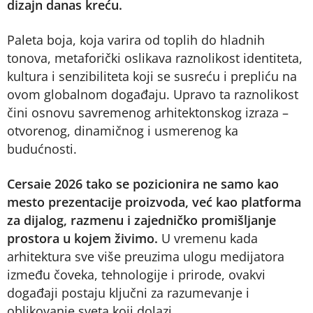
dizajn danas kreću.
Paleta boja, koja varira od toplih do hladnih
tonova, metaforički oslikava raznolikost identiteta,
kultura i senzibiliteta koji se susreću i prepliću na
ovom globalnom događaju. Upravo ta raznolikost
čini osnovu savremenog arhitektonskog izraza –
otvorenog, dinamičnog i usmerenog ka
budućnosti.
Cersaie 2026 tako se pozicionira ne samo kao
mesto prezentacije proizvoda, već kao platforma
za dijalog, razmenu i zajedničko promišljanje
prostora u kojem živimo.
U vremenu kada
arhitektura sve više preuzima ulogu medijatora
između čoveka, tehnologije i prirode, ovakvi
događaji postaju ključni za razumevanje i
oblikovanje sveta koji dolazi.