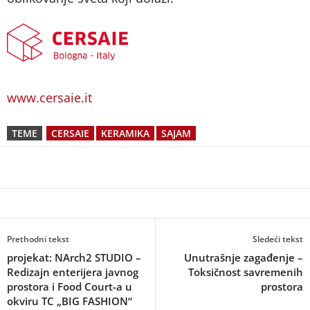
www.cersaie.it
TEME
CERSAIE
KERAMIKA
SAJAM
Prethodni tekst
Sledeći tekst
projekat: NArch2 STUDIO –
Unutrašnje zagađenje –
Redizajn enterijera javnog
Toksičnost savremenih
prostora i Food Court-a u
prostora
okviru TC „BIG FASHION“