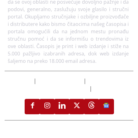
nama
Arhiva
Kontakt
Mi smo mladi tim entuzijasta koji je 2008. godine
pokrenuo časopis i portal “PODOVI” jer smatramo
da se ovoj oblasti ne posvećuje dovoljno pažnje i da
podovi, generalno, zaslužuju svoje glasilo i stručni
portal. Okupljamo stručnjake i ozbiljne proizvođače
i distributere kako bismo čitaocima našeg časopisa i
portala omogućili da na jednom mestu pronađu
stručnu pomoć i da se informišu o trendovima iz
ove oblasti. Časopis je print i web izdanje i stiže na
5.000 pažljivo izabranih adresa, dok web izdanje
šaljemo na preko 18.000 email adresa.
Izdvojeno
Flooring Magazine
Uslovi korišćenja i
politika privatnosti