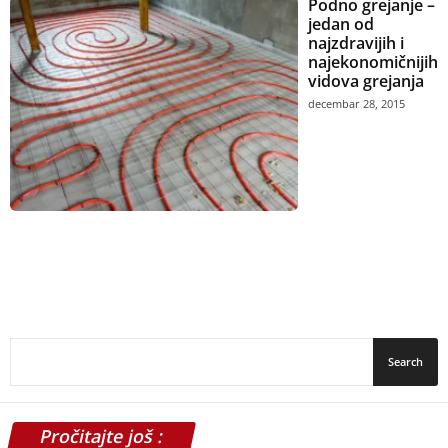
Podno grejanje –
jedan od
najzdravijih i
najekonomičnijih
vidova grejanja
decembar 28, 2015
Pročitajte još :