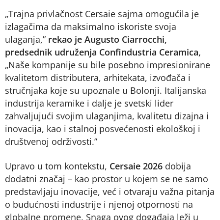
„Trajna privlačnost Cersaie sajma omogućila je
izlagačima da maksimalno iskoriste svoja
ulaganja,”
rekao je Augusto Ciarrocchi,
predsednik udruženja Confindustria Ceramica,
„Naše kompanije su bile posebno impresionirane
kvalitetom distributera, arhitekata, izvođača i
stručnjaka koje su upoznale u Bolonji. Italijanska
industrija keramike i dalje je svetski lider
zahvaljujući svojim ulaganjima, kvalitetu dizajna i
inovacija, kao i stalnoj posvećenosti ekološkoj i
društvenoj održivosti.”
Upravo u tom kontekstu,
Cersaie 2026
dobija
dodatni značaj – kao prostor u kojem se ne samo
predstavljaju inovacije, već i otvaraju važna pitanja
o budućnosti industrije i njenoj otpornosti na
globalne promene. Snaga ovog događaja leži u