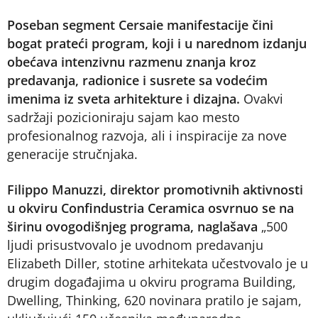
Poseban segment Cersaie manifestacije čini
bogat prateći program, koji i u narednom izdanju
obećava intenzivnu razmenu znanja kroz
predavanja, radionice i susrete sa vodećim
imenima iz sveta arhitekture i dizajna.
Ovakvi
sadržaji pozicioniraju sajam kao mesto
profesionalnog razvoja, ali i inspiracije za nove
generacije stručnjaka.
Filippo Manuzzi, direktor promotivnih aktivnosti
u okviru Confindustria Ceramica osvrnuo se na
širinu ovogodišnjeg programa, naglašava
„500
ljudi prisustvovalo je uvodnom predavanju
Elizabeth Diller, stotine arhitekata učestvovalo je u
drugim događajima u okviru programa Building,
Dwelling, Thinking, 620 novinara pratilo je sajam,