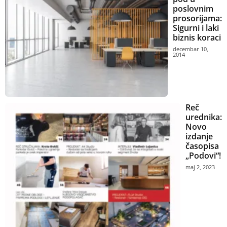
poslovnim
prosorijama:
Sigurni i laki
biznis koraci
decembar 10,
2014
Reč
urednika:
Novo
izdanje
časopisa
„Podovi“!
maj 2, 2023