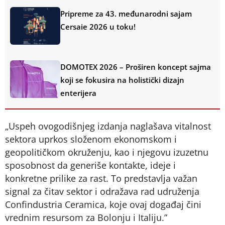
Pripreme za 43. međunarodni sajam
Cersaie 2026 u toku!
DOMOTEX 2026 – Proširen koncept sajma
koji se fokusira na holistički dizajn
enterijera
„Uspeh ovogodišnjeg izdanja naglašava vitalnost
sektora uprkos složenom ekonomskom i
geopolitičkom okruženju, kao i njegovu izuzetnu
sposobnost da generiše kontakte, ideje i
konkretne prilike za rast. To predstavlja važan
signal za čitav sektor i odražava rad udruženja
Confindustria Ceramica, koje ovaj događaj čini
vrednim resursom za Bolonju i Italiju.”