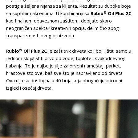
postigla željena nijansa za klijenta. Rezultat su duboke boje
®
sa suptilnim akcentima. U kombinaciji sa
Rubio
Oil Plus 2C
kao finalnom obaveznom zaštitom, dobijate skoro
neograničen spektar kreativnih opcija, delimično zbog
transparetnosti ovog proizvoda.
®
Rubio
Oil Plus 2C
je zaštitnik drveta koji boji i štiti samo u
jednom sloju! Štiti drvo od vode, toplote i svakodnevnog
habanja. To je najbolje ulje za drveni nameštaj, parket,
hrastove stolove, baš sve što je napravljeno od drveta!
Ova ulja su dostupna u 40 boja koja obogaćuju prirodni
izgled i osećaj drveta.