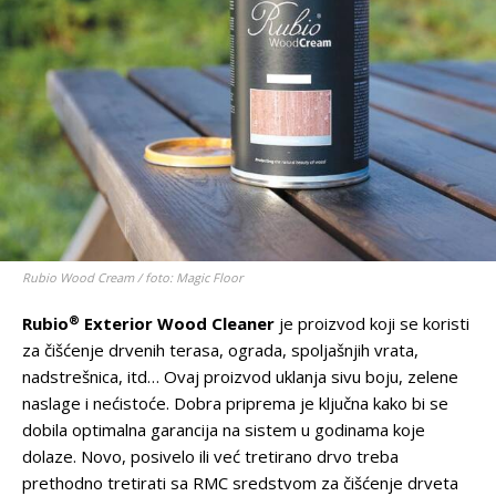
Rubio Wood Cream / foto: Magic Floor
®
Rubio
Exterior Wood Cleaner
je proizvod koji se koristi
za čišćenje drvenih terasa, ograda, spoljašnjih vrata,
nadstrešnica, itd… Ovaj proizvod uklanja sivu boju, zelene
naslage i nećistoće. Dobra priprema je ključna kako bi se
dobila optimalna garancija na sistem u godinama koje
dolaze. Novo, posivelo ili već tretirano drvo treba
prethodno tretirati sa RMC sredstvom za čišćenje drveta