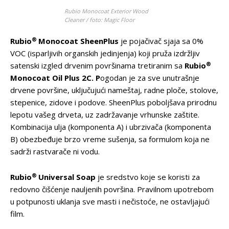
Rubio Monocoat Exterior Wood
Cleaner / foto: Magic Floor
®
Rubio
Monocoat SheenPlus
je pojačivač sjaja sa 0%
VOC (isparljivih organskih jedinjenja) koji pruža izdržljiv
®
satenski izgled drvenim površinama tretiranim sa
Rubio
Monocoat Oil Plus 2C. P
ogodan je za sve unutrašnje
drvene površine, uključujući nameštaj, radne ploče, stolove,
stepenice, zidove i podove. SheenPlus poboljšava prirodnu
lepotu vašeg drveta, uz zadržavanje vrhunske zaštite.
Kombinacija ulja (komponenta A) i ubrzivača (komponenta
B) obezbeđuje brzo vreme sušenja, sa formulom koja ne
sadrži rastvarače ni vodu.
®
Rubio
Universal Soap
je sredstvo koje se koristi za
redovno čišćenje nauljenih površina. Pravilnom upotrebom
u potpunosti uklanja sve masti i nečistoće, ne ostavljajući
film.