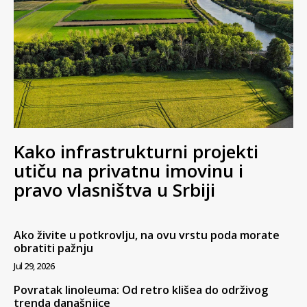
Kako infrastrukturni projekti
utiču na privatnu imovinu i
pravo vlasništva u Srbiji
Ako živite u potkrovlju, na ovu vrstu poda morate
obratiti pažnju
Jul 29, 2026
Povratak linoleuma: Od retro klišea do održivog
trenda današnjice