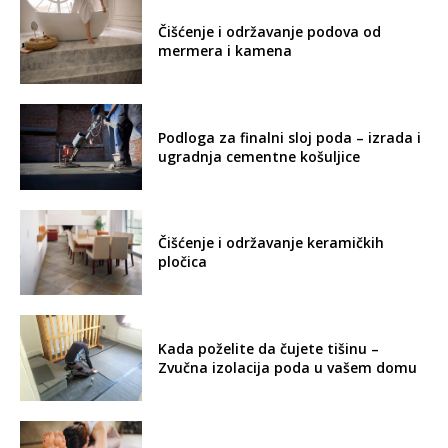
Čišćenje i održavanje podova od
mermera i kamena
Podloga za finalni sloj poda – izrada i
ugradnja cementne košuljice
Čišćenje i održavanje keramičkih
pločica
Kada poželite da čujete tišinu –
Zvučna izolacija poda u vašem domu