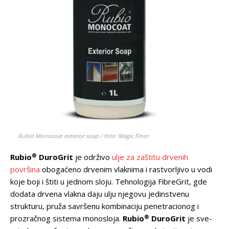
Rubio Monocoat exterior soap / foto: Magic Floor
®
Rubio
DuroGrit
je održivo
ulje za zaštitu drvenih
površina
obogaćeno drvenim vlaknima i rastvorljivo u vodi
koje boji i štiti u jednom sloju. Tehnologija FibreGrit, gde
dodata drvena vlakna daju ulju njegovu jedinstvenu
strukturu, pruža savršenu kombinaciju penetracionog i
®
prozračnog sistema monosloja.
Rubio
DuroGrit
je sve-