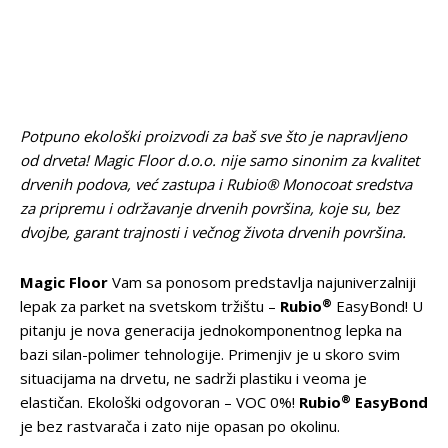
Potpuno ekološki proizvodi za baš sve što je napravljeno
od drveta! Magic Floor d.o.o. nije samo sinonim za kvalitet
drvenih podova, već zastupa i Rubio® Monocoat sredstva
za pripremu i održavanje drvenih površina, koje su, bez
dvojbe, garant trajnosti i večnog života drvenih površina.
Magic Floor
Vam sa ponosom predstavlja najuniverzalniji
®
lepak za parket na svetskom tržištu –
Rubio
EasyBond! U
pitanju je nova generacija jednokomponentnog lepka na
bazi silan-polimer tehnologije. Primenjiv je u skoro svim
situacijama na drvetu, ne sadrži plastiku i veoma je
®
elastičan. Ekološki odgovoran – VOC 0%!
Rubio
EasyBond
je bez rastvarača i zato nije opasan po okolinu.