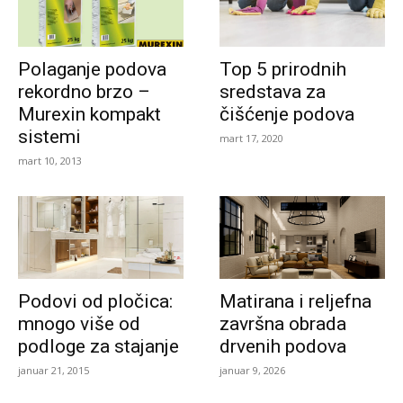
Polaganje podova
Top 5 prirodnih
rekordno brzo –
sredstava za
Murexin kompakt
čišćenje podova
sistemi
mart 17, 2020
mart 10, 2013
Podovi od pločica:
Matirana i reljefna
mnogo više od
završna obrada
podloge za stajanje
drvenih podova
januar 21, 2015
januar 9, 2026