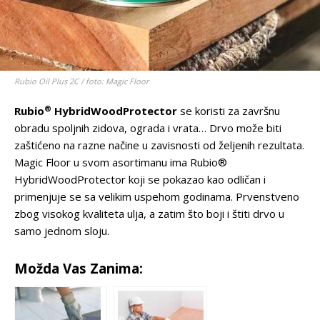
Rubio Oil Plus 2C / foto: Magic Floor
®
Rubio
HybridWoodProtector
se koristi za završnu
obradu spoljnih zidova, ograda i vrata… Drvo može biti
zaštićeno na razne načine u zavisnosti od željenih rezultata.
Magic Floor u svom asortimanu ima Rubio®
HybridWoodProtector koji se pokazao kao odličan i
primenjuje se sa velikim uspehom godinama. Prvenstveno
zbog visokog kvaliteta ulja, a zatim što boji i štiti drvo u
samo jednom sloju.
Možda Vas Zanima: