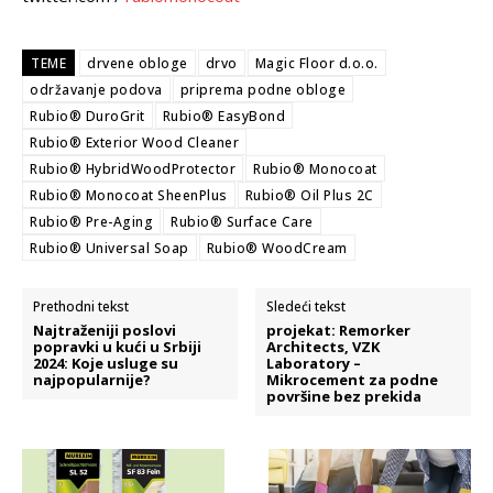
TEME
drvene obloge
drvo
Magic Floor d.o.o.
održavanje podova
priprema podne obloge
Rubio® DuroGrit
Rubio® EasyBond
Rubio® Exterior Wood Cleaner
Rubio® HybridWoodProtector
Rubio® Monocoat
Rubio® Monocoat SheenPlus
Rubio® Oil Plus 2C
Rubio® Pre-Aging
Rubio® Surface Care
Rubio® Universal Soap
Rubio® WoodCream
Prethodni tekst
Sledeći tekst
Najtraženiji poslovi
projekat: Remorker
popravki u kući u Srbiji
Architects, VZK
2024: Koje usluge su
Laboratory –
najpopularnije?
Mikrocement za podne
površine bez prekida