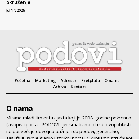
okruženja
Jul 14, 2026
Početna
Marketing
Adresar
Pretplata
O nama
Arhiva
Kontakt
O nama
Mi smo mladi tim entuzijasta koji je 2008. godine pokrenuo
časopis i portal “PODOVI” jer smatramo da se ovoj oblasti
ne posvećuje dovoljno pažnje i da podovi, generalno,
zaslužuju svoje glasilo i stručni portal. Okupljamo stručnjake