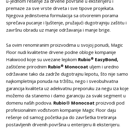
u-jednom rešenje za drvene površine u eksterijeru i
premaze za sve vrste drveta i sve tipove projekata.
Njegova jedinstvena formulacija sa otvorenim porama
sprečava pucanje i ljuštenje, pružajući dugotrajniju zaštitu i
završnu obradu uz manje održavanja i manje brige.
Sa ovim renomiranim proizvodima u svojoj ponudi, Magic
Floor nudi kvalitetne drvene podne obloge kompanije
®
Hakwood koje su uvezane lepkom
Rubio
EasyBond,
®
zaštićene prirodnim
Rubio
Monocoat
uljem i uredno
održavane tako da zadrže dugotrajnu lepotu, što nije samo
najkompletnija ponuda na tržištu, nego i sveobuhvatna
garancija kvaliteta uz adekvatnu preporuku za negu iza koje
možemo da stanemo i damo garanciju za svaki segment u
domenu naših podova.
Rubio® Monocoat
proizvodi pod
profesionalnim vođstvom kompanije Magic Floor daju
rešenje od samog početka pa do završetka tretiranja
postavljenih drvenih površina u enterijeru ili eksterijeru.