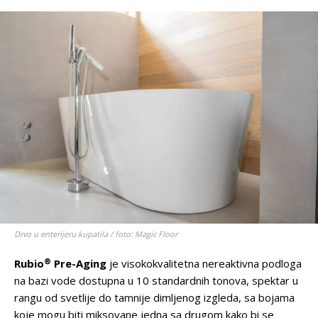
Drvo u enterijeru kupatila / foto: Magic Floor
®
Rubio
Pre-Aging
je visokokvalitetna nereaktivna podloga
na bazi vode dostupna u 10 standardnih tonova, spektar u
rangu od svetlije do tamnije dimljenog izgleda, sa bojama
koje mogu biti miksovane jedna sa drugom kako bi se