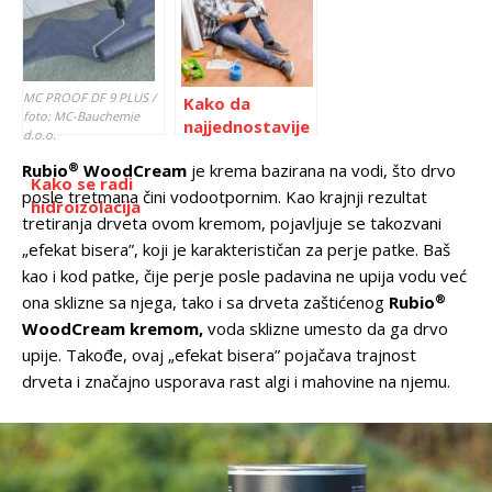
MC PROOF DF 9 PLUS /
Kako da
foto: MC-Bauchemie
najjednostavije
d.o.o.
sanirate svoje
®
Rubio
WoodCream
je krema bazirana na vodi, što drvo
podove?
Kako se radi
posle tretmana čini vodootpornim. Kao krajnji rezultat
hidroizolacija
tretiranja drveta ovom kremom, pojavljuje se takozvani
područja sa
„efekat bisera”, koji je karakterističan za perje patke. Baš
visokom
kao i kod patke, čije perje posle padavina ne upija vodu već
vlažnošću?
®
ona sklizne sa njega, tako i sa drveta zaštićenog
Rubio
WoodCream kremom,
voda sklizne umesto da ga drvo
upije. Takođe, ovaj „efekat bisera” pojačava trajnost
drveta i značajno usporava rast algi i mahovine na njemu.