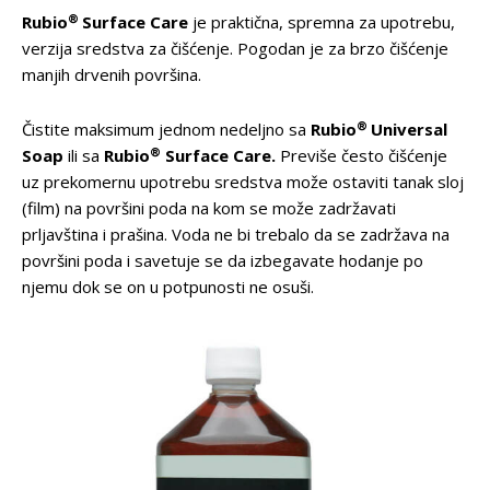
®
Rubio
Surface Care
je praktična, spremna za upotrebu,
verzija sredstva za čišćenje. Pogodan je za brzo čišćenje
manjih drvenih površina.
®
Čistite maksimum jednom nedeljno sa
Rubio
Universal
®
Soap
ili sa
Rubio
Surface Care.
Previše često čišćenje
uz prekomernu upotrebu sredstva može ostaviti tanak sloj
(film) na površini poda na kom se može zadržavati
prljavština i prašina. Voda ne bi trebalo da se zadržava na
površini poda i savetuje se da izbegavate hodanje po
njemu dok se on u potpunosti ne osuši.