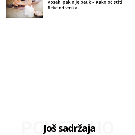
Vosak ipak nije bauk – Kako očistiti
fleke od voska
POVEZANO
Još sadržaja