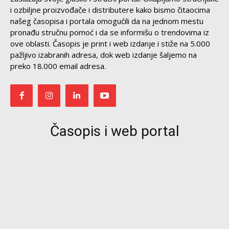
i ozbiljne proizvođače i distributere kako bismo čitaocima
našeg časopisa i portala omogućili da na jednom mestu
pronađu stručnu pomoć i da se informišu o trendovima iz
ove oblasti. Časopis je print i web izdanje i stiže na 5.000
pažljivo izabranih adresa, dok web izdanje šaljemo na
preko 18.000 email adresa.
Časopis i web portal