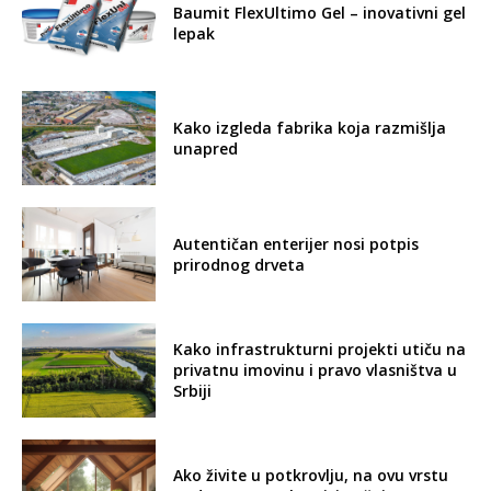
Baumit FlexUltimo Gel – inovativni gel
lepak
Kako izgleda fabrika koja razmišlja
unapred
Autentičan enterijer nosi potpis
prirodnog drveta
Kako infrastrukturni projekti utiču na
privatnu imovinu i pravo vlasništva u
Srbiji
Ako živite u potkrovlju, na ovu vrstu