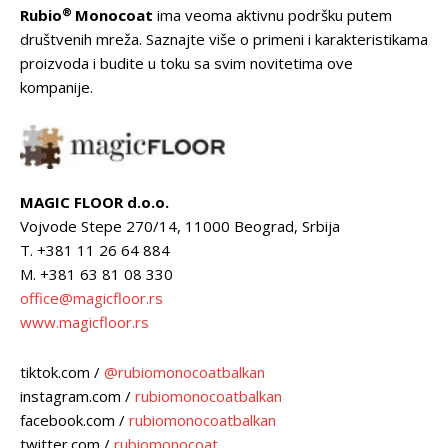
®
Rubio
Monocoat
ima veoma aktivnu podršku putem
društvenih mreža. Saznajte više o primeni i karakteristikama
proizvoda i budite u toku sa svim novitetima ove
kompanije.
MAGIC FLOOR d.o.o.
Vojvode Stepe 270/14, 11000 Beograd, Srbija
T. +381 11 26 64 884
M. +381 63 81 08 330
office@magicfloor.rs
www.magicfloor.rs
tiktok.com /
@rubiomonocoatbalkan
instagram.com /
rubiomonocoatbalkan
facebook.com /
rubiomonocoatbalkan
twitter.com /
rubiomonocoat