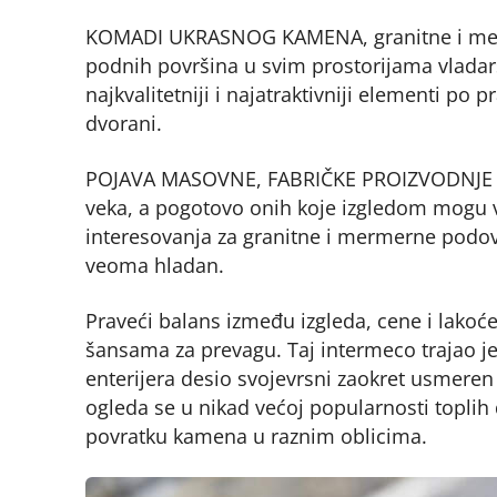
KOMADI UKRASNOG KAMENA, granitne i merme
podnih površina u svim prostorijama vladars
najkvalitetniji i najatraktivniji elementi p
dvorani.
POJAVA MASOVNE, FABRIČKE PROIZVODNJE znatn
veka, a pogotovo onih koje izgledom mogu ver
interesovanja za granitne i mermerne podo
veoma hladan.
Praveći balans između izgleda, cene i lakoće
šansama za prevagu. Taj intermeco trajao je
enterijera desio svojevrsni zaokret usmeren
ogleda se u nikad većoj popularnosti toplih 
povratku kamena u raznim oblicima.