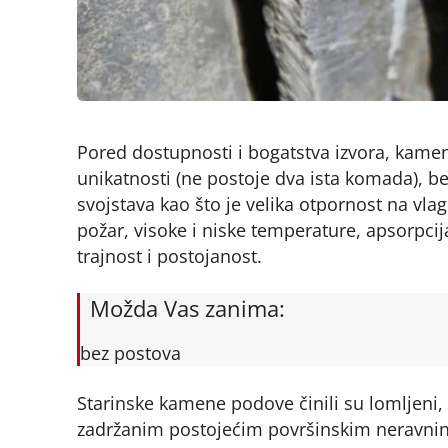
Pored dostupnosti i bogatstva izvora, kamen
unikatnosti (ne postoje dva ista komada), be
svojstava kao što je velika otpornost na vl
požar, visoke i niske temperature, apsorpcij
trajnost i postojanost.
Možda Vas zanima:
bez postova
Starinske kamene podove činili su lomljeni,
zadržanim postojećim površinskim neravnin