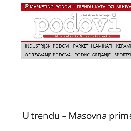
MARKETING
PODOVI U TRENDU
KATALOZI
ARHIV
Č
a
s
o
p
i
INDUSTRIJSKI PODOVI
PARKETI I LAMINATI
KERAM
s
ODRŽAVANJE PODOVA
PODNO GREJANJE
SPORTS
P
o
d
o
v
i
U trendu – Masovna pri