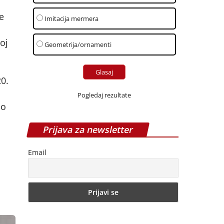
e
Imitacija mermera
oj
Geometrija/ornamenti
0.
Pogledaj rezultate
ao
Prijava za newsletter
Email