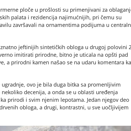
rne ploče u prošlosti su primenjivani za oblaganj
kih palata i rezidencija najimućnijih, pri čemu su
o pravilu završavali na ornamentima podijuma u centraln
o jeftinijih sintetičkih obloga u drugoj polovini 2
no imitirati prirodne, bitno je uticala na opšti pad
ve, a prirodni kamen našao se na udaru komentara k
 ugradnje, ovo je bila duga bitka sa promenljivim
 nekoliko decenija, a onda se u oblasti uređenja
 ka prirodi i svim njenim lepotama. Jedan njegov deo
drvenih obloga, a drugi, kontrastni, u sve uočljivijem