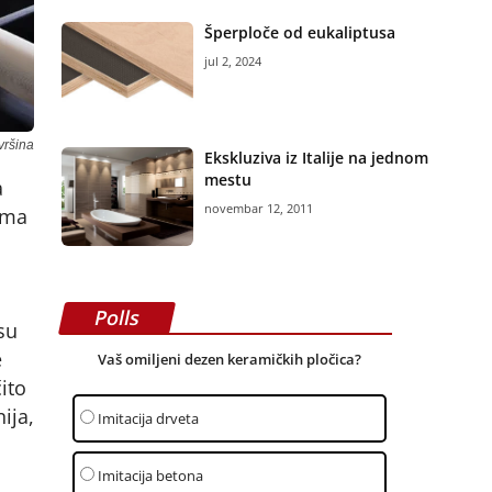
Šperploče od eukaliptusa
jul 2, 2024
vršina
Ekskluziva iz Italije na jednom
mestu
a
novembar 12, 2011
ima
Polls
su
e
Vaš omiljeni dezen keramičkih pločica?
ito
ija,
Imitacija drveta
Imitacija betona