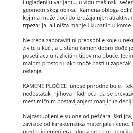
i uglađeniju varijantu, u vidu mašinski seče
geometrijskog oblika. Kamena obloga odličan
kojima može doći do izražaja njen atraktivan
trpezarija, ali ništa manje i kupatilo u kom
Ne treba zaboraviti ni predsoblje koje u ne
živite u kući, a u stanu kamen dobro dođe je
posetilaca u različitim tipovima obuće. Jedi
malom prostoru lako može pasti u zapećak, 
rešenje.
KAMENE PLOČICE unose prirodne boje i teks
nedostatak, njihova hladnoća, da se prevazići
mestimičnim postavljanjem manjih (a debljih)
Najzastupljenije su one od peščara, škriljca,
zavisiće od karakteristika materijala i ce
uređenju enterijera odnosi se na promociju