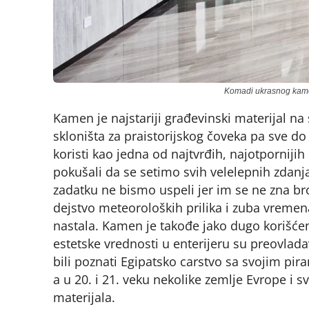
Komadi ukrasnog kamen
Kamen je najstariji građevinski materijal na
skloništa za praistorijskog čoveka pa sve
koristi kao jedna od najtvrđih, najotporniji
pokušali da se setimo svih velelepnih zdan
zadatku ne bismo uspeli jer im se ne zna br
dejstvo meteoroloških prilika i zuba vremen
nastala. Kamen je takođe jako dugo korišće
estetske vrednosti u enterijeru su preovlad
bili poznati Egipatsko carstvo sa svojim pira
a u 20. i 21. veku nekolike zemlje Evrope i 
materijala.