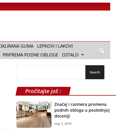
CIKLIRANA GUMA
LEPKOVI I LAKOVI
PRIPREMA PODNE OBLOGE
OSTALO
Pročitajte još :
Značaj i razmera promena
podnih obloga u poslednjoj
deceniji
maj 7, 2019