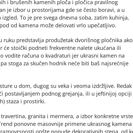
nih i brušenih kamenih ploča i pločica pravilnog
 je izbor u prostorijama gde se često boravi, a u
 izgled. To je pre svega dnevna soba, zatim kuhinja,
e pod od kamena može delovati vrlo upečatljivo.
ku ruku predstavlja produžetak dvorišnog pločnika ako
r će stoički podneti frekventne nalete ukućana ili
no vodite računa o kvadraturi jer ukrasni kamen na
pa stoga za skučen hodnik neće biti baš najsrećnije
ture u dom, dugog su veka i veoma izdržljive. Redak
 postavljanjem podnog grejanja, ili u jeftinijoj opciji
 staza i prostirki.
 travertina, granita i mermera, a izbor konkretne vrste
ne. Trend ponovne masovnije primene ukrasnog kamena
 raznovrsnosti opšte ponude dekorativnih stena, od k