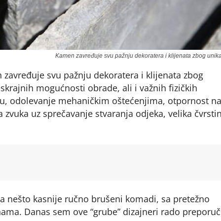
Kamen zavređuje svu pažnju dekoratera i klijenata zbog unika
 zavređuje svu pažnju dekoratera i klijenata zbog
skrajnih mogućnosti obrade, ali i važnih fizičkih
agu, odolevanje mehaničkim oštećenjima, otpornost n
a zvuka uz sprečavanje stvaranja odjeka, velika čvrstin
 a nešto kasnije ručno brušeni komadi, sa pretežno
ama. Danas sem ove “grube” dizajneri rado preporuč