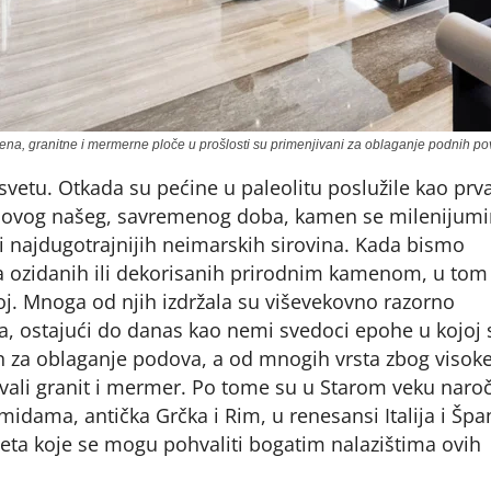
a, granitne i mermerne ploče u prošlosti su primenjivani za oblaganje podnih po
 svetu. Otkada su pećine u paleolitu poslužile kao prv
 do ovog našeg, savremenog doba, kamen se milenijum
h i najdugotrajnijih neimarskih sirovina. Kada bismo
ja ozidanih ili dekorisanih prirodnim kamenom, u tom
oj. Mnoga od njih izdržala su viševekovno razorno
a, ostajući do danas kao nemi svedoci epohe u kojoj 
n za oblaganje podova, a od mnogih vrsta zbog visok
avali granit i mermer. Po tome su u Starom veku naroč
midama, antička Grčka i Rim, u renesansi Italija i Špan
sveta koje se mogu pohvaliti bogatim nalazištima ovih