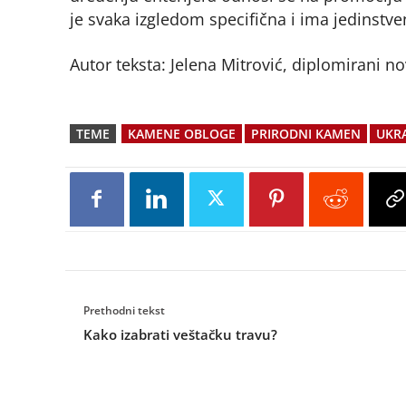
je svaka izgledom specifična i ima jedinstve
Autor teksta: Jelena Mitrović, diplomirani no
TEME
KAMENE OBLOGE
PRIRODNI KAMEN
UKR
Prethodni tekst
Kako izabrati veštačku travu?