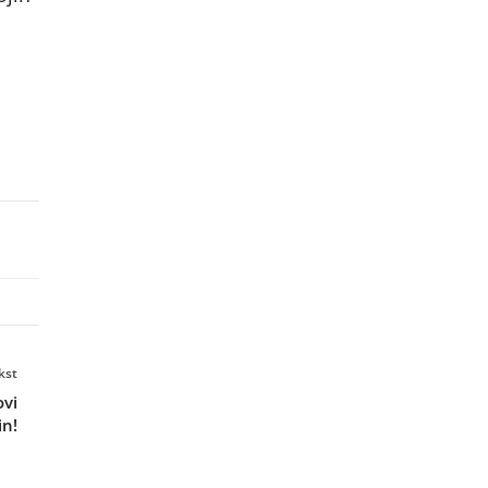
kst
ovi
in!