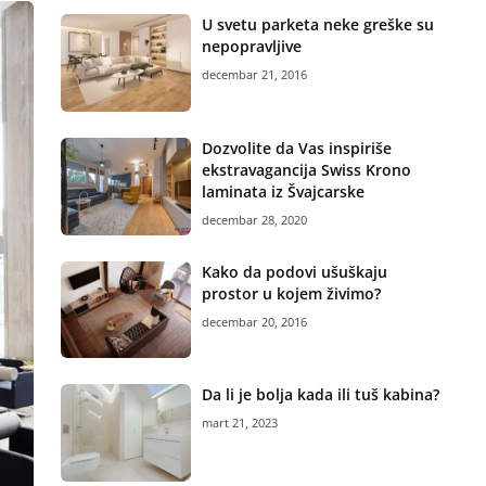
U svetu parketa neke greške su
nepopravljive
decembar 21, 2016
Dozvolite da Vas inspiriše
ekstravagancija Swiss Krono
laminata iz Švajcarske
decembar 28, 2020
Kako da podovi ušuškaju
prostor u kojem živimo?
decembar 20, 2016
Da li je bolja kada ili tuš kabina?
mart 21, 2023