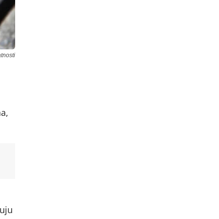
tnosti
a
a,
uju