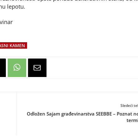
nu lepotu.
vinar
ASNI KAMEN
Sledeći te
Odložen Sajam građevinarstva SEEBBE – Poznat n
term