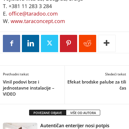
T. +381 11 283 3 284
E.
office@taradoo.com
W.
www.taraconcept.com
Prethodni tekst
Sledeći tekst
Vinil podovi brze i
Efekat brodske palube za tili
jednostavne instalacije –
čas
VIDEO
POVEZANE OBJAVE
VIŠE OD AUTORA
Autentičan enterijer nosi potpis