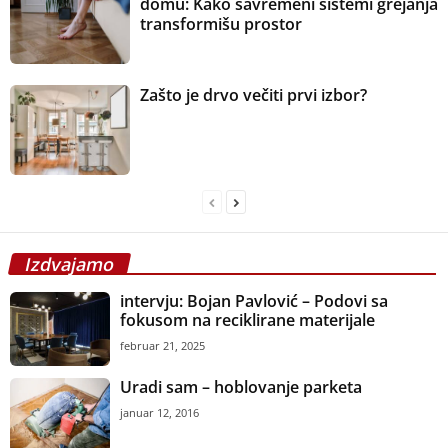
domu: Kako savremeni sistemi grejanja
transformišu prostor
Zašto je drvo večiti prvi izbor?
Izdvajamo
intervju: Bojan Pavlović – Podovi sa
fokusom na reciklirane materijale
februar 21, 2025
Uradi sam – hoblovanje parketa
januar 12, 2016