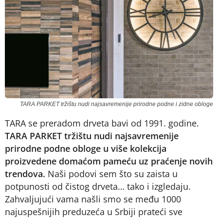
TARA PARKET tržištu nudi najsavremenije prirodne podne i zidne obloge
TARA se preradom drveta bavi od 1991. godine.
TARA PARKET tržištu nudi najsavremenije
prirodne podne obloge u više kolekcija
proizvedene domaćom pameću uz praćenje novih
trendova.
Naši podovi sem što su zaista u
potpunosti od čistog drveta… tako i izgledaju.
Zahvaljujući vama našli smo se među 1000
najuspešnijih preduzeća u Srbiji prateći sve