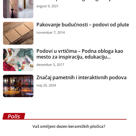
avgust 9, 2021
Pakovanje budućnosti – podovi od plute
novembar 7, 2014
Podovi u vrtićima – Podna obloga kao
mesto za inspiraciju, edukaciju...
decembar 5, 2017
Značaj pametnih i interaktivnih podova
maj 20, 2024
Polls
Vaš omiljeni dezen keramičkih pločica?