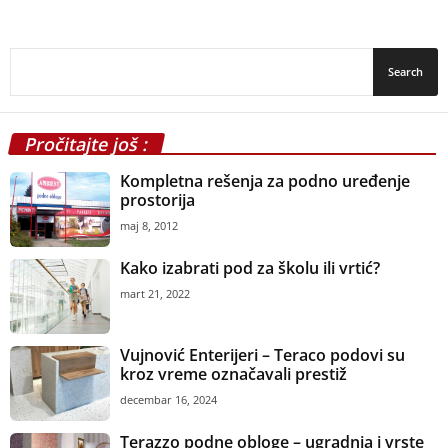
Pročitajte još :
Kompletna rešenja za podno uređenje
prostorija
maj 8, 2012
Kako izabrati pod za školu ili vrtić?
mart 21, 2022
Vujnović Enterijeri – Teraco podovi su
kroz vreme označavali prestiž
decembar 16, 2024
Terazzo podne obloge – ugradnja i vrste