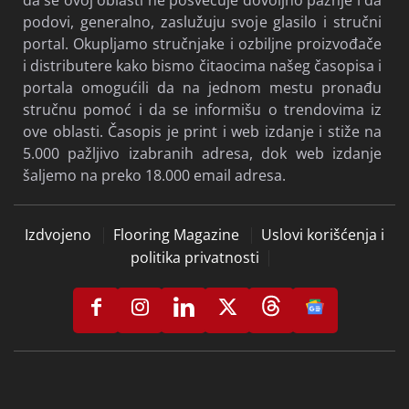
da se ovoj oblasti ne posvećuje dovoljno pažnje i da
podovi, generalno, zaslužuju svoje glasilo i stručni
portal. Okupljamo stručnjake i ozbiljne proizvođače
i distributere kako bismo čitaocima našeg časopisa i
portala omogućili da na jednom mestu pronađu
stručnu pomoć i da se informišu o trendovima iz
ove oblasti. Časopis je print i web izdanje i stiže na
5.000 pažljivo izabranih adresa, dok web izdanje
šaljemo na preko 18.000 email adresa.
Izdvojeno
Flooring Magazine
Uslovi korišćenja i
politika privatnosti