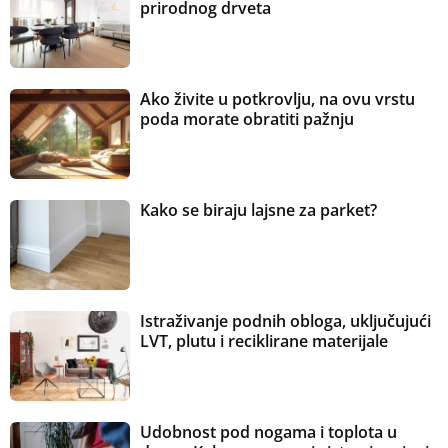
prirodnog drveta
Ako živite u potkrovlju, na ovu vrstu
poda morate obratiti pažnju
Kako se biraju lajsne za parket?
Istraživanje podnih obloga, uključujući
LVT, plutu i reciklirane materijale
Udobnost pod nogama i toplota u