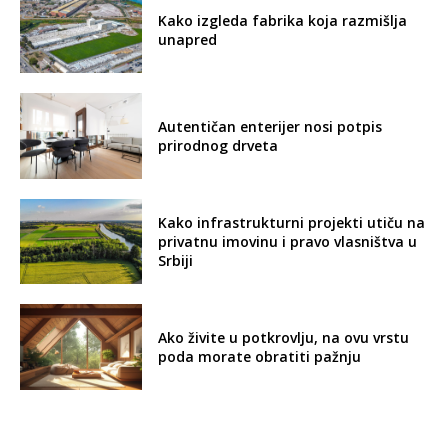
Kako izgleda fabrika koja razmišlja
unapred
Autentičan enterijer nosi potpis
prirodnog drveta
Kako infrastrukturni projekti utiču na
privatnu imovinu i pravo vlasništva u
Srbiji
Ako živite u potkrovlju, na ovu vrstu
poda morate obratiti pažnju