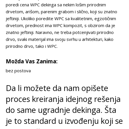
poredi cena WPC dekinga sa nekim lošim prirodnim
drvetom, arišom, parenim grabom i slično, koji su znatno
jeftiniji. Ukoliko poredite WPC sa kvalitetnim, egzotičnim
drvetom, prednost ima WPC kompozit, s obzirom da je
znatno jeftiniji. Naravno, ne treba potcenjivati prirodno
drvo, svaki materijal ima svoju svrhu u arhitekturi, kako
prirodno drvo, tako i WPC.
Možda Vas Zanima:
bez postova
Da li možete da nam opišete
proces kreiranja idejnog rešenja
do same ugradnje dekinga. Šta
je to standard u izvođenju koji se