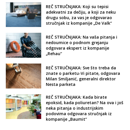
REČ STRUČNJAKA: Koji su tepisi
adekvatni za dečiju, a koji za neku
drugu sobu, za vas je odgovarao
stručnjak iz kompanije „De Valk“
REČ STRUČNJAKA: Na vaša pitanja i
nedoumice o podnom grejanju
odgovara ekspert iz kompanije
„Rehau“
REČ STRUČNJAKA: Sve što treba da
znate o parketu-Vi pitate, odgovara
Milan Smiljanić, generalni direktor
Nesta parketa
REČ STRUČNJAKA: Kada birate
epoksid, kada poliuretan? Na ova i još
neka pitanja o industrijskim
podovima odgovara stručnjak iz
kompanije „Baumit“