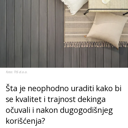
foto: TIS d.o.o.
Šta je neophodno uraditi kako bi
se kvalitet i trajnost dekinga
očuvali i nakon dugogodišnjeg
korišćenja?