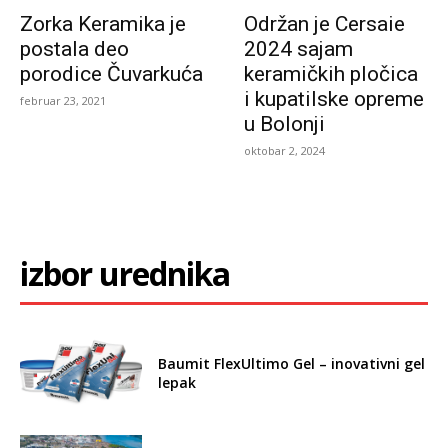
Zorka Keramika je
Održan je Cersaie
postala deo
2024 sajam
porodice Čuvarkuća
keramičkih pločica
i kupatilske opreme
februar 23, 2021
u Bolonji
oktobar 2, 2024
izbor urednika
Baumit FlexUltimo Gel – inovativni gel
lepak