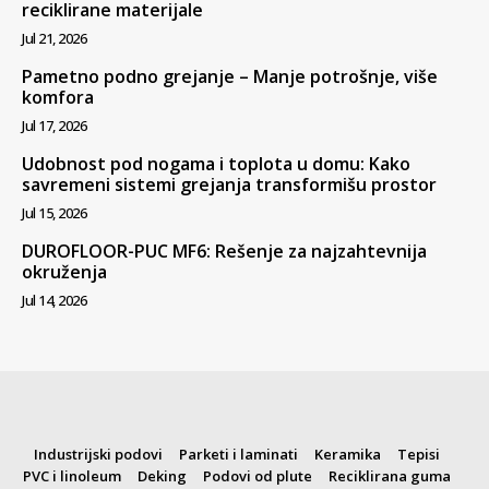
reciklirane materijale
Jul 21, 2026
Pametno podno grejanje – Manje potrošnje, više
komfora
Jul 17, 2026
Udobnost pod nogama i toplota u domu: Kako
savremeni sistemi grejanja transformišu prostor
Jul 15, 2026
DUROFLOOR-PUC MF6: Rešenje za najzahtevnija
okruženja
Jul 14, 2026
Industrijski podovi
Parketi i laminati
Keramika
Tepisi
PVC i linoleum
Deking
Podovi od plute
Reciklirana guma