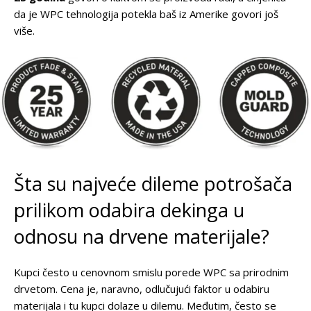
da je WPC tehnologija potekla baš iz Amerike govori još
više.
Šta su najveće dileme potrošača
prilikom odabira dekinga u
odnosu na drvene materijale?
Kupci često u cenovnom smislu porede WPC sa prirodnim
drvetom. Cena je, naravno, odlučujući faktor u odabiru
materijala i tu kupci dolaze u dilemu. Međutim, često se