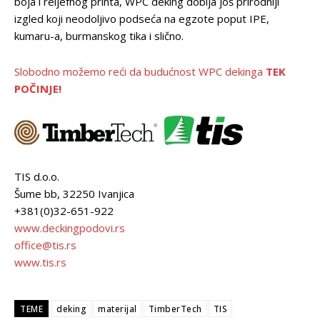
boja i reljefnog printa, WPC deking dobija još prirodniji
izgled koji neodoljivo podseća na egzote poput IPE,
kumaru-a, burmanskog tika i slično.
Slobodno možemo reći da budućnost WPC dekinga
TEK
POČINJE!
TIS d.o.o.
Šume bb, 32250 Ivanjica
+381(0)32-651-922
www.deckingpodovi.rs
office@tis.rs
www.tis.rs
TEME
deking
materijal
TimberTech
TIS