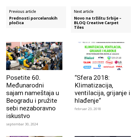
Previous article
Next article
Prednosti porcelanskih
Novo na tržištu Srbije –
pločica
BLOQ Creative Carpet
Tiles
Posetite 60.
“Sfera 2018:
Međunarodni
Klimatizacija,
sajam nameštaja u
ventilacija, grijanje i
Beogradu i pružite
hlađenje“
sebi nezaboravno
februar 23, 2018
iskustvo
septembar 30, 2024