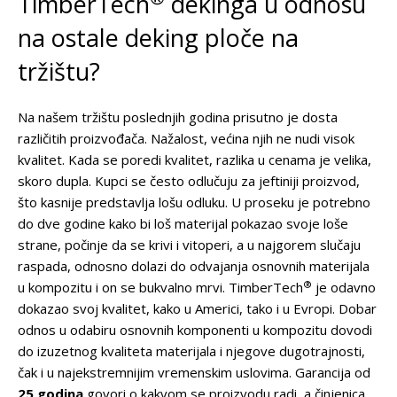
TimberTech
dekinga u odnosu
na ostale deking ploče na
tržištu?
Na našem tržištu poslednjih godina prisutno je dosta
različitih proizvođača. Nažalost, većina njih ne nudi visok
kvalitet. Kada se poredi kvalitet, razlika u cenama je velika,
skoro dupla. Kupci se često odlučuju za jeftiniji proizvod,
što kasnije predstavlja lošu odluku. U proseku je potrebno
do dve godine kako bi loš materijal pokazao svoje loše
strane, počinje da se krivi i vitoperi, a u najgorem slučaju
raspada, odnosno dolazi do odvajanja osnovnih materijala
®
u kompozitu i on se bukvalno mrvi. TimberTech
je odavno
dokazao svoj kvalitet, kako u Americi, tako i u Evropi. Dobar
odnos u odabiru osnovnih komponenti u kompozitu dovodi
do izuzetnog kvaliteta materijala i njegove dugotrajnosti,
čak i u najekstremnijim vremenskim uslovima. Garancija od
25 godina
govori o kakvom se proizvodu radi, a činjenica