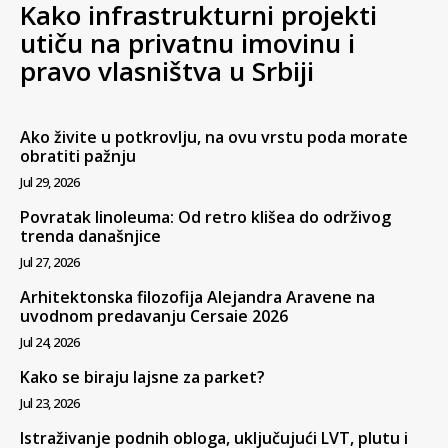
Kako infrastrukturni projekti
utiču na privatnu imovinu i
pravo vlasništva u Srbiji
Ako živite u potkrovlju, na ovu vrstu poda morate
obratiti pažnju
Jul 29, 2026
Povratak linoleuma: Od retro klišea do održivog
trenda današnjice
Jul 27, 2026
Arhitektonska filozofija Alejandra Aravene na
uvodnom predavanju Cersaie 2026
Jul 24, 2026
Kako se biraju lajsne za parket?
Jul 23, 2026
Istraživanje podnih obloga, uključujući LVT, plutu i