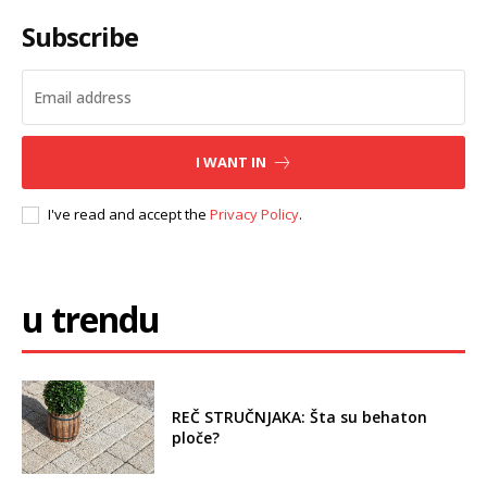
Subscribe
I WANT IN
I've read and accept the
Privacy Policy
.
u trendu
REČ STRUČNJAKA: Šta su behaton
ploče?