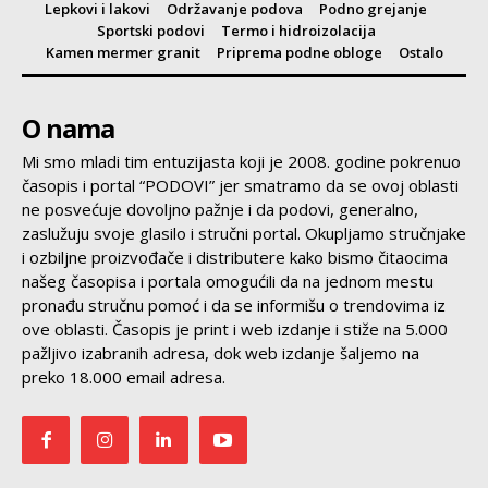
Lepkovi i lakovi
Održavanje podova
Podno grejanje
Sportski podovi
Termo i hidroizolacija
Kamen mermer granit
Priprema podne obloge
Ostalo
O nama
Mi smo mladi tim entuzijasta koji je 2008. godine pokrenuo
časopis i portal “PODOVI” jer smatramo da se ovoj oblasti
ne posvećuje dovoljno pažnje i da podovi, generalno,
zaslužuju svoje glasilo i stručni portal. Okupljamo stručnjake
i ozbiljne proizvođače i distributere kako bismo čitaocima
našeg časopisa i portala omogućili da na jednom mestu
pronađu stručnu pomoć i da se informišu o trendovima iz
ove oblasti. Časopis je print i web izdanje i stiže na 5.000
pažljivo izabranih adresa, dok web izdanje šaljemo na
preko 18.000 email adresa.