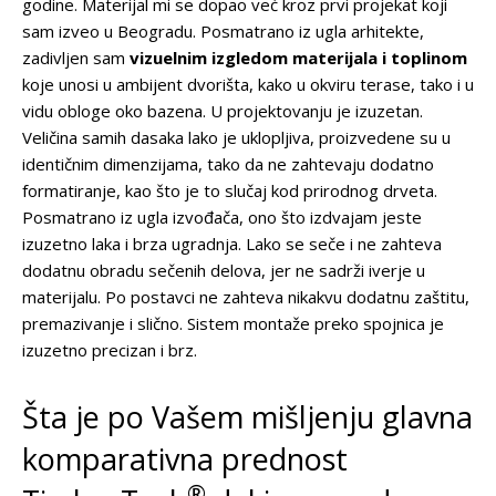
godine. Materijal mi se dopao već kroz prvi projekat koji
sam izveo u Beogradu. Posmatrano iz ugla arhitekte,
zadivljen sam
vizuelnim izgledom materijala i toplinom
koje unosi u ambijent dvorišta, kako u okviru terase, tako i u
vidu obloge oko bazena. U projektovanju je izuzetan.
Veličina samih dasaka lako je uklopljiva, proizvedene su u
identičnim dimenzijama, tako da ne zahtevaju dodatno
formatiranje, kao što je to slučaj kod prirodnog drveta.
Posmatrano iz ugla izvođača, ono što izdvajam jeste
izuzetno laka i brza ugradnja. Lako se seče i ne zahteva
dodatnu obradu sečenih delova, jer ne sadrži iverje u
materijalu. Po postavci ne zahteva nikakvu dodatnu zaštitu,
premazivanje i slično. Sistem montaže preko spojnica je
izuzetno precizan i brz.
Šta je po Vašem mišljenju glavna
komparativna prednost
®