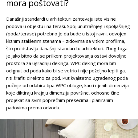
mora poštovati?
Današnji standardi u arhitekturi zahtevaju iste visine
podova u objektu i na terasi. Spoj unutrašnjeg i spoljašnjeg
(poda/terase) potrebno je da bude u istoj ravni, odvojen
kliznim staklenim stenama – zidovima sa vitkim profilima,
što predstavlja današnji standard u arhitekturi. Zbog toga
je jako bitno da se prilikom projektovanja ostavi dovoljno
prostora za ugradnju dekinga. WPC deking mora biti
odignut od poda kako bi se vetrio i nije poželjno lepiti ga,
niti šrafiti direktno za pod. Put kvalitetno ugrađenog poda
počinje od odabira tipa WPC obloge, kao i njenih dimenzija
koje diktiraju krajnju dimenziju površine, odnosno čine
projekat sa svim poprečnim presecima i planiranim
padovima prema odvodu.