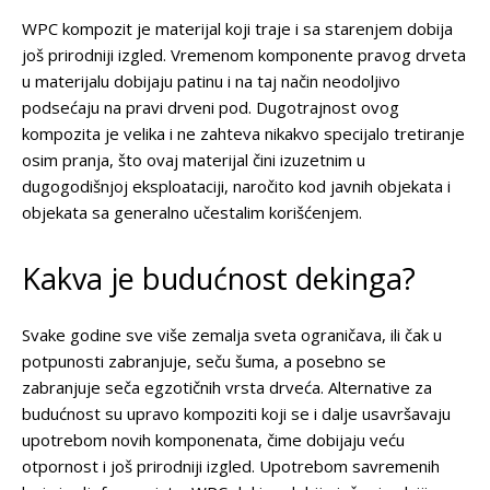
WPC kompozit je materijal koji traje i sa starenjem dobija
još prirodniji izgled. Vremenom komponente pravog drveta
u materijalu dobijaju patinu i na taj način neodoljivo
podsećaju na pravi drveni pod. Dugotrajnost ovog
kompozita je velika i ne zahteva nikakvo specijalo tretiranje
osim pranja, što ovaj materijal čini izuzetnim u
dugogodišnjoj eksploataciji, naročito kod javnih objekata i
objekata sa generalno učestalim korišćenjem.
Kakva je budućnost dekinga?
Svake godine sve više zemalja sveta ograničava, ili čak u
potpunosti zabranjuje, seču šuma, a posebno se
zabranjuje seča egzotičnih vrsta drveća. Alternative za
budućnost su upravo kompoziti koji se i dalje usavršavaju
upotrebom novih komponenata, čime dobijaju veću
otpornost i još prirodniji izgled. Upotrebom savremenih