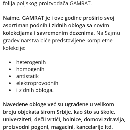
folija poljskog proizvođača GAMRAT.
Naime, GAMRAT je i ove godine proširio svoj
asortiman podnih i zidnih obloga sa novim
kolekcijama i savremenim dezenima.
Na Sajmu
građevinarstva biće predstavljene kompletne
kolekcije:
heterogenih
homogenih
antistatik
elektroprovodnih
i zidnih obloga.
Navedene obloge već su ugrađene u velikom
broju objekata širom Srbije, kao što su škole,
univerziteti, dečii vrtići, bolnice, domovi zdravlja,
proizvodni pogoni, magacini, kancelarije itd.