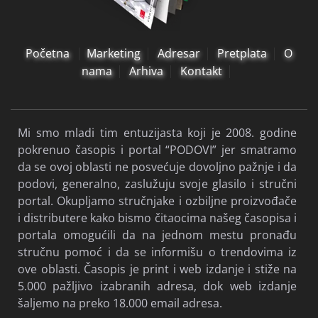
Početna
Marketing
Adresar
Pretplata
O
nama
Arhiva
Kontakt
Mi smo mladi tim entuzijasta koji je 2008. godine
pokrenuo časopis i portal “PODOVI” jer smatramo
da se ovoj oblasti ne posvećuje dovoljno pažnje i da
podovi, generalno, zaslužuju svoje glasilo i stručni
portal. Okupljamo stručnjake i ozbiljne proizvođače
i distributere kako bismo čitaocima našeg časopisa i
portala omogućili da na jednom mestu pronađu
stručnu pomoć i da se informišu o trendovima iz
ove oblasti. Časopis je print i web izdanje i stiže na
5.000 pažljivo izabranih adresa, dok web izdanje
šaljemo na preko 18.000 email adresa.