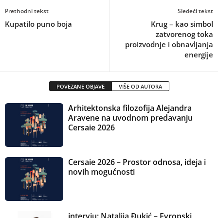
Prethodni tekst
Sledeći tekst
Kupatilo puno boja
Krug – kao simbol
zatvorenog toka
proizvodnje i obnavljanja
energije
POVEZANE OBJAVE
VIŠE OD AUTORA
Arhitektonska filozofija Alejandra
Aravene na uvodnom predavanju
Cersaie 2026
Cersaie 2026 – Prostor odnosa, ideja i
novih mogućnosti
intervju: Natalija Đukić – Evropski