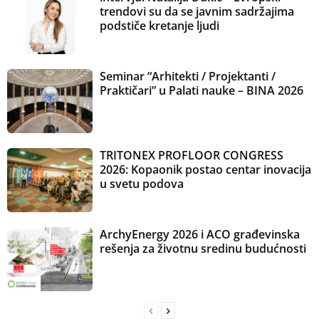
trendovi su da se javnim sadržajima
podstiče kretanje ljudi
Seminar “Arhitekti / Projektanti /
Praktičari” u Palati nauke – BINA 2026
TRITONEX PROFLOOR CONGRESS
2026: Kopaonik postao centar inovacija
u svetu podova
ArchyEnergy 2026 i ACO građevinska
rešenja za životnu sredinu budućnosti