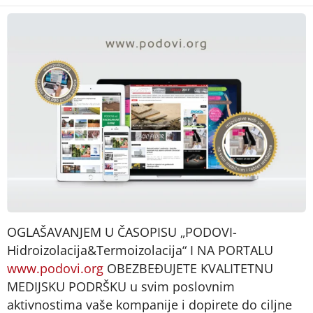
OGLAŠAVANJEM U ČASOPISU „PODOVI-
Hidroizolacija&Termoizolacija“ I NA PORTALU
www.podovi.org
OBEZBEĐUJETE KVALITETNU
MEDIJSKU PODRŠKU u svim poslovnim
aktivnostima vaše kompanije i dopirete do ciljne