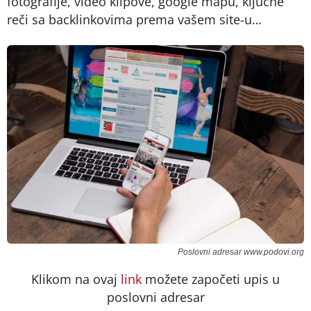
fotografije, video klipove, google mapu, ključne
reči sa backlinkovima prema vašem site-u…
Poslovni adresar www.podovi.org
Klikom na ovaj
link
možete započeti upis u
poslovni adresar