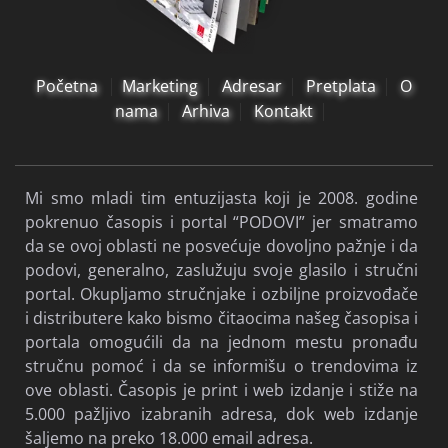
Početna
Marketing
Adresar
Pretplata
O
nama
Arhiva
Kontakt
Mi smo mladi tim entuzijasta koji je 2008. godine
pokrenuo časopis i portal “PODOVI” jer smatramo
da se ovoj oblasti ne posvećuje dovoljno pažnje i da
podovi, generalno, zaslužuju svoje glasilo i stručni
portal. Okupljamo stručnjake i ozbiljne proizvođače
i distributere kako bismo čitaocima našeg časopisa i
portala omogućili da na jednom mestu pronađu
stručnu pomoć i da se informišu o trendovima iz
ove oblasti. Časopis je print i web izdanje i stiže na
5.000 pažljivo izabranih adresa, dok web izdanje
šaljemo na preko 18.000 email adresa.