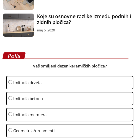
Koje su osnovne razlike između podnih i
zidnih pločica?
maj 6, 2020
Polls
Vaš omiljeni dezen keramičkih pločica?
Imitacija drveta
Imitacija betona
Imitacija mermera
Geometrija/ornamenti