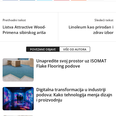
Prethodni tekst
Sledeći tekst
Listva Attractive Wood-
Linoleum kao prirodan i
Primena sibirskog ariša
zdrav izbor
POVEZANE OBJAVE
VIŠE OD AUTORA
Unapredite svoj prostor uz ISOMAT
Flake Flooring podove
Digitalna transformacija u industriji
podova: Kako tehnologija menja dizajn
i proizvodnju