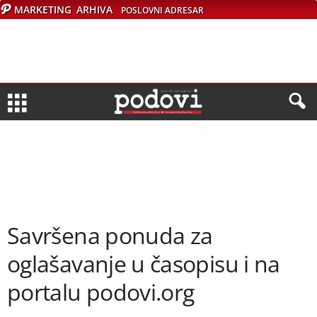
MARKETING
ARHIVA
POSLOVNI ADRESAR
Savršena ponuda za
oglašavanje u časopisu i na
portalu podovi.org