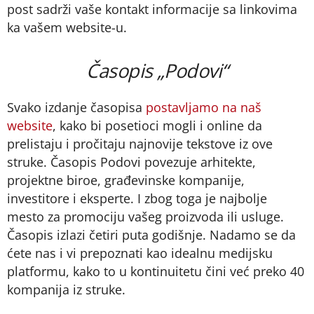
post sadrži vaše kontakt informacije sa linkovima
ka vašem website-u.
Časopis „Podovi“
Svako izdanje časopisa
postavljamo na naš
website
, kako bi posetioci mogli i online da
prelistaju i pročitaju najnovije tekstove iz ove
struke. Časopis Podovi povezuje arhitekte,
projektne biroe, građevinske kompanije,
investitore i eksperte. I zbog toga je najbolje
mesto za promociju vašeg proizvoda ili usluge.
Časopis izlazi četiri puta godišnje. Nadamo se da
ćete nas i vi prepoznati kao idealnu medijsku
platformu, kako to u kontinuitetu čini već preko 40
kompanija iz struke.