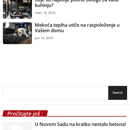
kuhinju?
mart 14, 2016
Mekoća tepiha utiče na raspoloženje u
Vašem domu
jun 10, 2016
Pročitajte još :
U Novom Sadu na kratko nestalo betona!