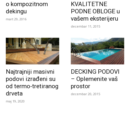
o kompozitnom
KVALITETNE
dekingu
PODNE OBLOGE u
vašem eksterijeru
mart 29, 2016
decembar 11, 2015
Najtrajniji masivni
DECKING PODOVI
podovi izrađeni su
– Oplemenite vaš
od termo-tretiranog
prostor
drveta
decembar 20, 2015
maj 19, 2020