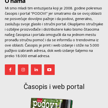
O nama
Mi smo mladi tim entuzijasta koji je 2008. godine pokrenuo
časopis i portal “PODOVI” jer smatramo da se ovoj oblasti
ne posvećuje dovoljno pažnje i da podovi, generalno,
zaslužuju svoje glasilo i stručni portal. Okupljamo stručnjake
i ozbiljne proizvođače i distributere kako bismo čitaocima
našeg časopisa i portala omogućili da na jednom mestu
pronađu stručnu pomoć i da se informišu o trendovima iz
ove oblasti. Časopis je print i web izdanje i stiže na 5.000
pažljivo izabranih adresa, dok web izdanje šaljemo na
preko 18.000 email adresa.
Časopis i web portal