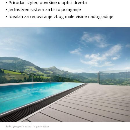
• Prirodan izgled površine u optici drveta
• Jedinstven sistem za brzo polaganje
• Idealan za renoviranje zbog male visine nadogradnje
Jako jezgro i snažna površina