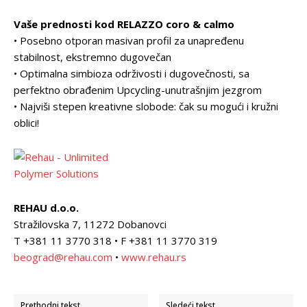
Vaše prednosti kod RELAZZO coro & calmo
• Posebno otporan masivan profil za unapređenu
stabilnost, ekstremno dugovečan
• Optimalna simbioza održivosti i dugovečnosti, sa
perfektno obrađenim Upcycling-unutrašnjim jezgrom
• Najviši stepen kreativne slobode: čak su mogući i kružni
oblici!
REHAU d.o.o.
Stražilovska 7, 11272 Dobanovci
T +381 11 3770 318 • F +381 11 3770 319
beograd@rehau.com
•
www.rehau.rs
Prethodni tekst
Sledeći tekst