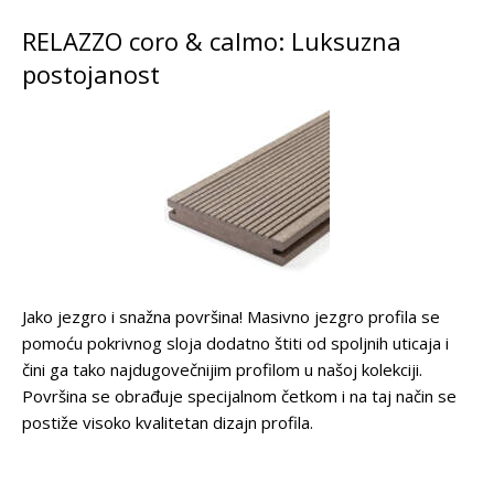
RELAZZO coro & calmo: Luksuzna
postojanost
Jako jezgro i snažna površina! Masivno jezgro profila se
pomoću pokrivnog sloja dodatno štiti od spoljnih uticaja i
čini ga tako najdugovečnijim profilom u našoj kolekciji.
Površina se obrađuje specijalnom četkom i na taj način se
postiže visoko kvalitetan dizajn profila.