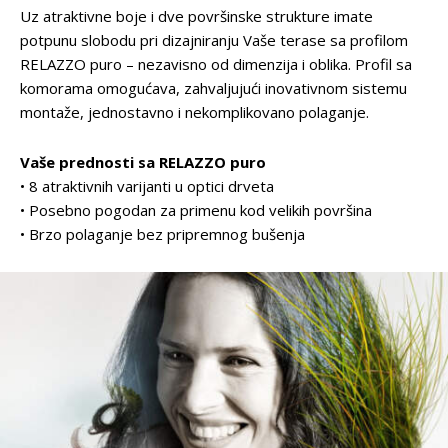
Uz atraktivne boje i dve površinske strukture imate
potpunu slobodu pri dizajniranju Vaše terase sa profilom
RELAZZO puro – nezavisno od dimenzija i oblika. Profil sa
komorama omogućava, zahvaljujući inovativnom sistemu
montaže, jednostavno i nekomplikovano polaganje.
Vaše prednosti sa RELAZZO puro
• 8 atraktivnih varijanti u optici drveta
• Posebno pogodan za primenu kod velikih površina
• Brzo polaganje bez pripremnog bušenja