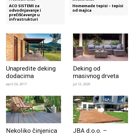
ACO SISTEMI za
Homemade tepisi – tepisi
odvodnjavanje i
od majica
prečišćavanje u
infrastrukturi
Unapredite deking
Deking od
dodacima
masivnog drveta
april 26, 2017
jul 12, 2020
Nekoliko činjenica
JBA d.o.o. –