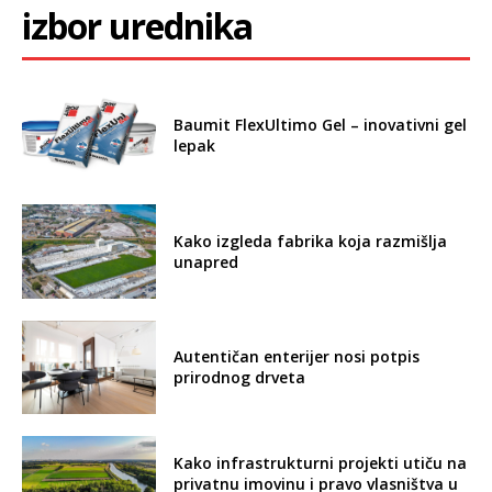
izbor urednika
Baumit FlexUltimo Gel – inovativni gel
lepak
Kako izgleda fabrika koja razmišlja
unapred
Autentičan enterijer nosi potpis
prirodnog drveta
Kako infrastrukturni projekti utiču na
privatnu imovinu i pravo vlasništva u