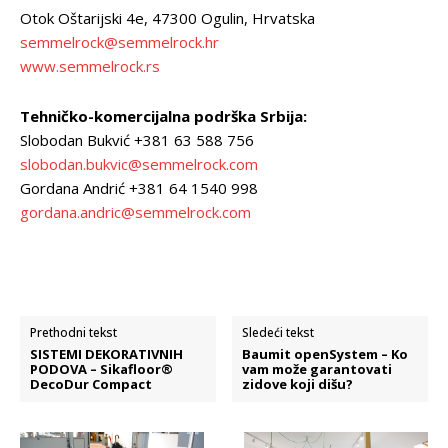
Otok Oštarijski 4e, 47300 Ogulin, Hrvatska
semmelrock@semmelrock.hr
www.semmelrock.rs
Tehničko-komercijalna podrška Srbija:
Slobodan Bukvić +381 63 588 756
slobodan.bukvic@semmelrock.com
Gordana Andrić +381 64 1540 998
gordana.andric@semmelrock.com
Prethodni tekst
Sledeći tekst
SISTEMI DEKORATIVNIH
Baumit openSystem – Ko
PODOVA – Sikafloor®
vam može garantovati
DecoDur Compact
zidove koji dišu?