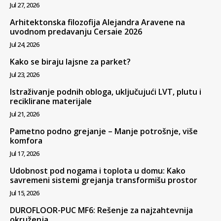
Jul 27, 2026
Arhitektonska filozofija Alejandra Aravene na
uvodnom predavanju Cersaie 2026
Jul 24, 2026
Kako se biraju lajsne za parket?
Jul 23, 2026
Istraživanje podnih obloga, uključujući LVT, plutu i
reciklirane materijale
Jul 21, 2026
Pametno podno grejanje – Manje potrošnje, više
komfora
Jul 17, 2026
Udobnost pod nogama i toplota u domu: Kako
savremeni sistemi grejanja transformišu prostor
Jul 15, 2026
DUROFLOOR-PUC MF6: Rešenje za najzahtevnija
okruženja