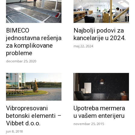
BIMECO
Najbolji podovi za
jednostavna rešenja
kancelarije u 2024.
za komplikovane
maj 22, 2024
probleme
decembar 25, 2020
Vibropresovani
Upotreba mermera
betonski elementi –
u vašem enterijeru
Vibbet d.o.o.
novembar 25, 2015
jun 8, 2018