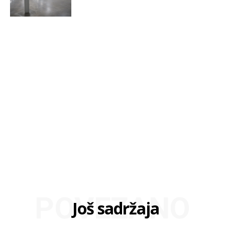
POVEZANO
Još sadržaja