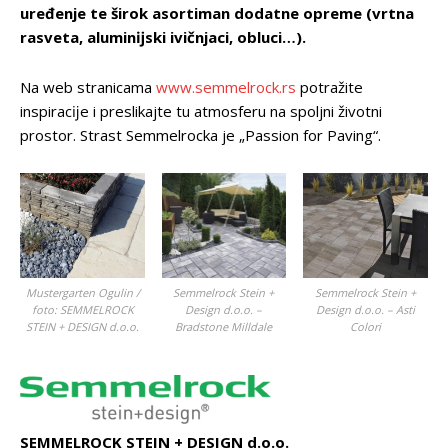
uređenje te širok asortiman dodatne opreme (vrtna
rasveta, aluminĳski ivičnjaci, obluci…).
Na web stranicama
www.semmelrock.rs
potražite
inspiracĳe i preslikajte tu atmosferu na spoljni životni
prostor. Strast Semmelrocka je „Passion for Paving“.
Mustergarten Ogulin /
Semmelrock Stein +
Semmelrock Stein +
foto: SEMMELROCK
Design d.o.o. – Asti
Design d.o.o. –
STEIN + DESIGN d.o.o.
Colori
Bradstone Milldale
SEMMELROCK STEIN + DESIGN d.o.o.