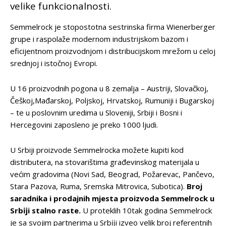
velike funkcionalnosti.
Semmelrock je stopostotna sestrinska firma Wienerberger
grupe i raspolaže modernom industrijskom bazom i
eficijentnom proizvodnjom i distribucijskom mrežom u celoj
srednjoj i istočnoj Evropi.
U 16 proizvodnih pogona u 8 zemalja – Austriji, Slovačkoj,
Češkoj,Mađarskoj, Poljskoj, Hrvatskoj, Rumuniji i Bugarskoj
– te u poslovnim uredima u Sloveniji, Srbiji i Bosni i
Hercegovini zaposleno je preko 1000 ljudi.
U Srbiji proizvode Semmelrocka možete kupiti kod
distributera, na stovarištima građevinskog materijala u
većim gradovima (Novi Sad, Beograd, Požarevac, Pančevo,
Stara Pazova, Ruma, Sremska Mitrovica, Subotica).
Broj
saradnika i prodajnih mjesta proizvoda Semmelrock u
Srbĳi stalno raste.
U proteklih 10tak godina Semmelrock
je sa svojim partnerima u Srbĳi izveo velik broj referentnih