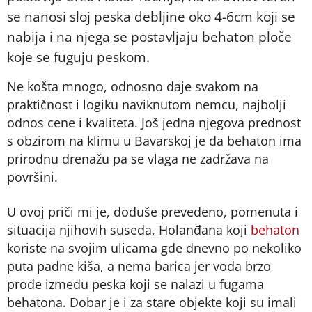
se nanosi sloj peska debljine oko 4-6cm koji se
nabija i na njega se postavljaju behaton ploče
koje se fuguju peskom.
Ne košta mnogo, odnosno daje svakom na
praktičnost i logiku naviknutom nemcu, najbolji
odnos cene i kvaliteta. Još jedna njegova prednost
s obzirom na klimu u Bavarskoj je da behaton ima
prirodnu drenažu pa se vlaga ne zadržava na
površini.
U ovoj priči mi je, doduše prevedeno, pomenuta i
situacija njihovih suseda, Holanđana koji
behaton
koriste na svojim ulicama gde dnevno po nekoliko
puta padne kiša, a nema barica jer voda brzo
prođe između peska koji se nalazi u fugama
behatona. Dobar je i za stare objekte koji su imali