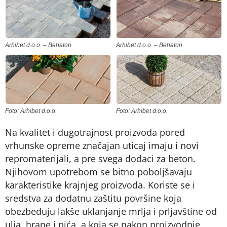
Arhibet d.o.o. – Behaton
Arhibet d.o.o. – Behaton
Foto: Arhibet d.o.o.
Foto: Arhibet d.o.o.
Na kvalitet i dugotrajnost proizvoda pored
vrhunske opreme značajan uticaj imaju i novi
repromaterijali, a pre svega dodaci za beton.
Njihovom upotrebom se bitno poboljšavaju
karakteristike krajnjeg proizvoda. Koriste se i
sredstva za dodatnu zaštitu površine koja
obezbeđuju lakše uklanjanje mrlja i prljavštine od
ulja, hrane i pića, a koja se nakon proizvodnje