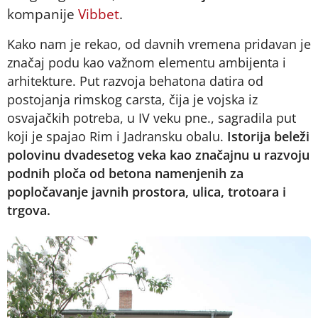
kompanije
Vibbet
.
Kako nam je rekao, od davnih vremena pridavan je
značaj podu kao važnom elementu ambijenta i
arhitekture. Put razvoja behatona datira od
postojanja rimskog carsta, čija je vojska iz
osvajačkih potreba, u IV veku pne., sagradila put
koji je spajao Rim i Jadransku obalu.
Istorija beleži
polovinu dvadesetog veka kao značajnu u razvoju
podnih ploča od betona namenjenih za
popločavanje javnih prostora, ulica, trotoara i
trgova.