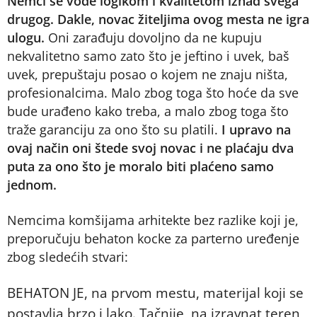
Nemci se vode logikom i kvalitetom iznad svega
drugog. Dakle, novac žiteljima ovog mesta ne igra
ulogu.
Oni zarađuju dovoljno da ne kupuju
nekvalitetno samo zato što je jeftino i uvek, baš
uvek, prepuštaju posao o kojem ne znaju ništa,
profesionalcima. Malo zbog toga što hoće da sve
bude urađeno kako treba, a malo zbog toga što
traže garanciju za ono što su platili.
I upravo na
ovaj način oni štede svoj novac i ne plaćaju dva
puta za ono što je moralo biti plaćeno samo
jednom.
Nemcima komšijama arhitekte bez razlike koji je,
preporučuju behaton kocke za parterno uređenje
zbog sledećih stvari:
BEHATON JE, na prvom mestu, materijal koji se
postavlja brzo i lako. Tačnije, na izravnat teren