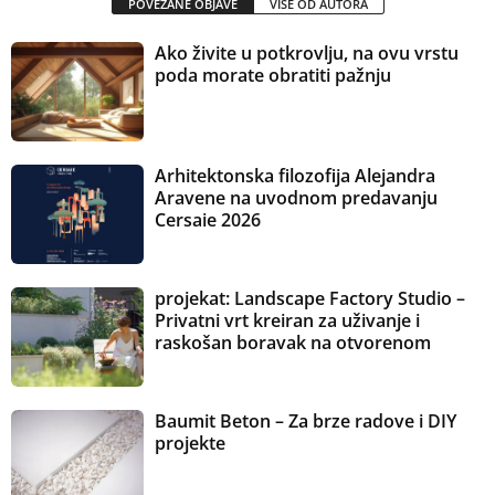
POVEZANE OBJAVE
VIŠE OD AUTORA
Ako živite u potkrovlju, na ovu vrstu
poda morate obratiti pažnju
Arhitektonska filozofija Alejandra
Aravene na uvodnom predavanju
Cersaie 2026
projekat: Landscape Factory Studio –
Privatni vrt kreiran za uživanje i
raskošan boravak na otvorenom
Baumit Beton – Za brze radove i DIY
projekte