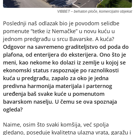
VIBBET – behaton ploče, komercijalni objekat
Poslednji naš odlazak bio je povodom selidbe
pomenute “tetke iz Nemačke” u novu kuću u
jednom predgrađu u srcu Bavarske. A kuća?
Odgovor na savremeno graditeljstvo od poda do
plafona, od enterijera do eksterijera. Ono što je
meni, kao nekome ko dolazi iz zemlje u kojoj se
ekonomski status raspoznaje po raznolikosti
kuća u predgrađu, zapalo za oko je jedna
predivna harmonija materijala i parternog
uređenja baš svake kuće u pomenutom
bavarskom naselju. U čemu se ova spoznaja
ogleda?
Naime, osim što svaki komšija, već spolja
gledano, poseduje kvalitetna ulazna vrata, garažu i