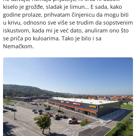
kiselo je grožđe, sladak je limun… E sada, kako
godine prolaze, prihvatam činjenicu da mogu biti
u krivu, odnosno sve više se trudim da sopstvenim
iskustvom, kada mi je već dato, anuliram ono što
se priča po kuloarima. Tako je bilo i sa
Nemačkom.