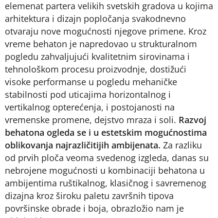
elemenat partera velikih svetskih gradova u kojima
arhitektura i dizajn popločanja svakodnevno
otvaraju nove mogućnosti njegove primene. Kroz
vreme behaton je napredovao u strukturalnom
pogledu zahvaljujući kvalitetnim sirovinama i
tehnološkom procesu proizvodnje, dostižući
visoke performanse u pogledu mehaničke
stabilnosti pod uticajima horizontalnog i
vertikalnog opterećenja, i postojanosti na
vremenske promene, dejstvo mraza i soli.
Razvoj
behatona ogleda se i u estetskim mogućnostima
oblikovanja najrazličitijih ambijenata.
Za razliku
od prvih ploča veoma svedenog izgleda, danas su
nebrojene mogućnosti u kombinaciji behatona u
ambijentima ruštikalnog, klasičnog i savremenog
dizajna kroz široku paletu završnih tipova
površinske obrade i boja, obrazložio nam je