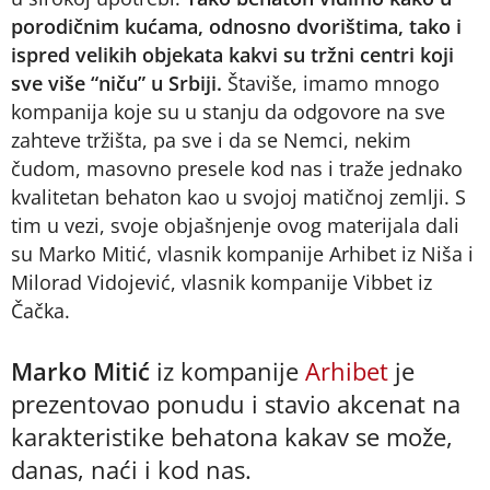
porodičnim kućama, odnosno dvorištima, tako i
ispred velikih objekata kakvi su tržni centri koji
sve više “niču” u Srbiji.
Štaviše, imamo mnogo
kompanija koje su u stanju da odgovore na sve
zahteve tržišta, pa sve i da se Nemci, nekim
čudom, masovno presele kod nas i traže jednako
kvalitetan behaton kao u svojoj matičnoj zemlji. S
tim u vezi, svoje objašnjenje ovog materijala dali
su Marko Mitić, vlasnik kompanije Arhibet iz Niša i
Milorad Vidojević, vlasnik kompanije Vibbet iz
Čačka.
Marko Mitić
iz kompanije
Arhibet
je
prezentovao ponudu i stavio akcenat na
karakteristike behatona kakav se može,
danas, naći i kod nas.