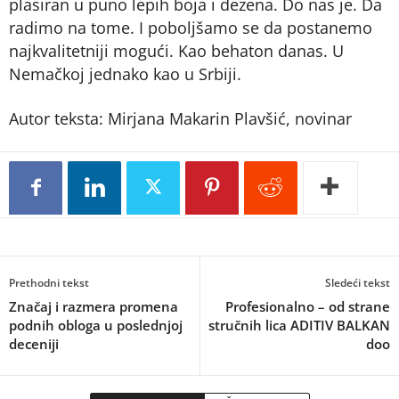
plasiran u puno lepih boja i dezena. Do nas je. Da
radimo na tome. I poboljšamo se da postanemo
najkvalitetniji mogući. Kao behaton danas. U
Nemačkoj jednako kao u Srbiji.
Autor teksta: Mirjana Makarin Plavšić, novinar
Prethodni tekst
Sledeći tekst
Značaj i razmera promena
Profesionalno – od strane
podnih obloga u poslednjoj
stručnih lica ADITIV BALKAN
deceniji
doo