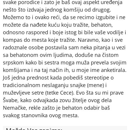
svake porodice i zato je baš ovaj aspekt uređenja
nešto što izdvaja jednog komšiju od drugog.
Možemo to i ovako reći, da se recimo izgubite i ne
možete da nađete kuću koju tražite, behaton,
odnosno raspored i boje istog bi bile vaše vodilje i
kompas do mesta koje tražite. Naravno, kao i sve
radoznale osobe postavila sam neka pitanja u vezi
sa behatonom ovim ljudima, doduše na čistom
srpskom kako bi sestra moga muža prevela svojim
komšijama i na taj način ih, u moje ime anketirala.
Još jedna prednost kada pobediš stereotipe o
tradicionalnom neslaganju snajke (mene) i
muževljeve setre (tetke Cece). Evo šta su mi prave
Švabe, kako odvajkada zovu žitelje ovog dela
Nemačke, rekle zašto je behaton odabir baš
svakog stanovnika ovog mesta.