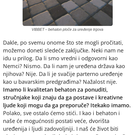
VIBBET – behaton ploče za uređenje trgova
Dakle, po svemu onome što ste mogli pročitati,
možemo doneti sledeće zaključke. Neki nam ne
idu u prilog. Da li smo vredni i odgovorni kao
Nemci? Nismo. Da li nam je uređena država kao
njihova? Nije. Da li je svačije parterno uređenje
kao u bavarskim predgrađima? Nažalost nije.
Imamo li kvalitetan behaton za ponuditi,
stručnjake koji znaju da ga postave i kreativne
ljude koji mogu da ga preporuče? Itekako imamo.
Polako, sve ostalo ćemo stići. I kao i behaton i
naše će mogućnosti postati veće, dvorišta
uređenija i ljudi zadovoljniji. I naš će život biti