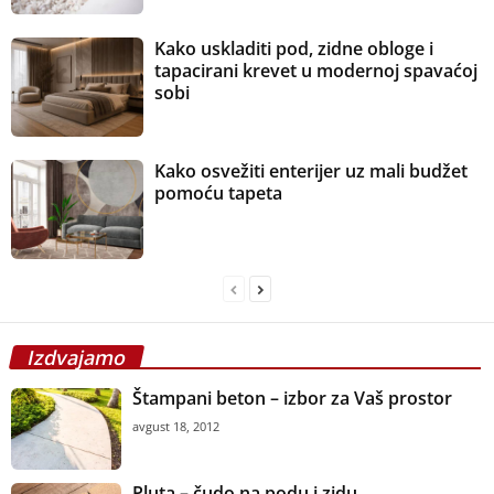
Kako uskladiti pod, zidne obloge i
tapacirani krevet u modernoj spavaćoj
sobi
Kako osvežiti enterijer uz mali budžet
pomoću tapeta
Izdvajamo
Štampani beton – izbor za Vaš prostor
avgust 18, 2012
Pluta – čudo na podu i zidu