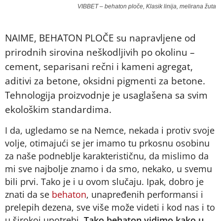
VIBBET – behaton ploče, Klasik linija, melirana žuta
NAIME, BEHATON PLOČE su napravljene od
prirodnih sirovina neškodljivih po okolinu –
cement, separisani rečni i kameni agregat,
aditivi za betone, oksidni pigmenti za betone.
Tehnologija proizvodnje je usaglašena sa svim
ekološkim standardima.
I da, ugledamo se na Nemce, nekada i protiv svoje
volje, otimajući se jer imamo tu prkosnu osobinu
za naše podneblje karakterističnu, da mislimo da
mi sve najbolje znamo i da smo, nekako, u svemu
bili prvi. Tako je i u ovom slučaju. Ipak, dobro je
znati da se
behaton
, unapređenih performansi i
prelepih dezena, sve više može videti i kod nas i to
u širokoj upotrebi.
Tako behaton vidimo kako u