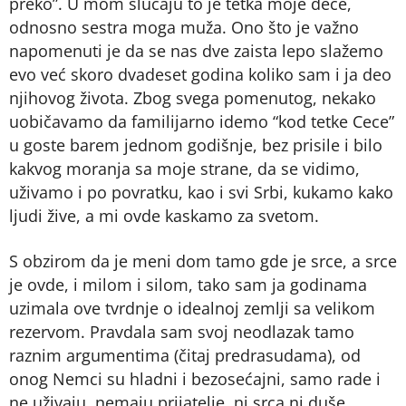
preko”. U mom slučaju to je tetka moje dece,
odnosno sestra moga muža. Ono što je važno
napomenuti je da se nas dve zaista lepo slažemo
evo već skoro dvadeset godina koliko sam i ja deo
njihovog života. Zbog svega pomenutog, nekako
uobičavamo da familijarno idemo “kod tetke Cece”
u goste barem jednom godišnje, bez prisile i bilo
kakvog moranja sa moje strane, da se vidimo,
uživamo i po povratku, kao i svi Srbi, kukamo kako
ljudi žive, a mi ovde kaskamo za svetom.
S obzirom da je meni dom tamo gde je srce, a srce
je ovde, i milom i silom, tako sam ja godinama
uzimala ove tvrdnje o idealnoj zemlji sa velikom
rezervom. Pravdala sam svoj neodlazak tamo
raznim argumentima (čitaj predrasudama), od
onog Nemci su hladni i bezosećajni, samo rade i
ne uživaju, nemaju prijatelje, ni srca ni duše…