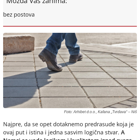
Možda Vas zanima:
bez postova
Foto: Arhibet d.o.o., Kafana „Tvrđava“ – Niš
Najpre, da se opet dotaknemo predrasude koja je
ovaj put i istina i jedna sasvim logična stvar.
A