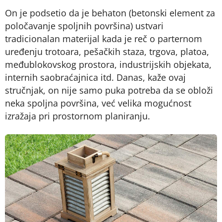
On je podsetio da je behaton (betonski element za
poločavanje spoljnih površina) ustvari
tradicionalan materijal kada je reč o parternom
uređenju trotoara, pešačkih staza, trgova, platoa,
međublokovskog prostora, industrijskih objekata,
internih saobraćajnica itd. Danas, kaže ovaj
stručnjak, on nije samo puka potreba da se obloži
neka spoljna površina, već velika mogućnost
izražaja pri prostornom planiranju.