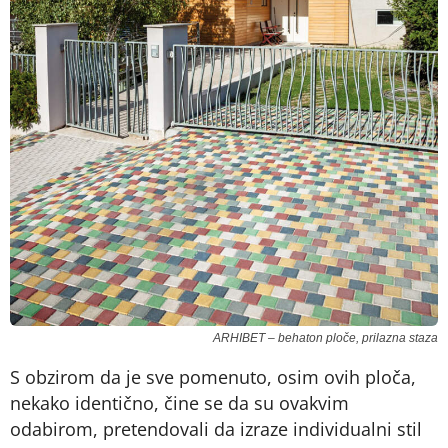
ARHIBET – behaton ploče, prilazna staza
S obzirom da je sve pomenuto, osim ovih ploča,
nekako identično, čine se da su ovakvim
odabirom, pretendovali da izraze individualni stil