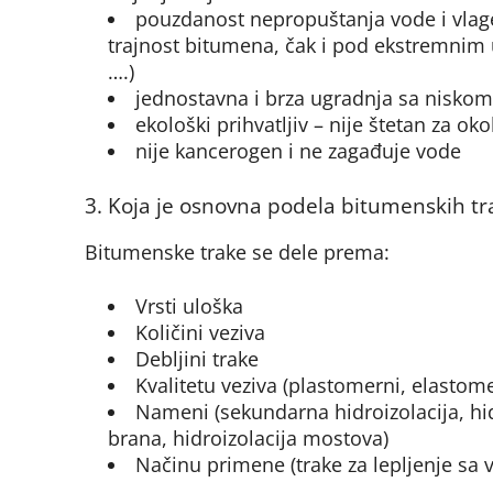
pouzdanost nepropuštanja vode i vlage
trajnost bitumena, čak i pod ekstremnim u
….)
jednostavna i brza ugradnja sa nisko
ekološki prihvatljiv – nije štetan za oko
nije kancerogen i ne zagađuje vode
3. Koja je osnovna podela bitumenskih tr
Bitumenske trake se dele prema:
Vrsti uloška
Količini veziva
Debljini trake
Kvalitetu veziva (plastomerni, elastom
Nameni (sekundarna hidroizolacija, hid
brana, hidroizolacija mostova)
Načinu primene (trake za lepljenje sa 