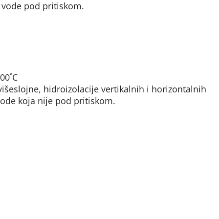
i vode pod pritiskom.
00˚C
šeslojne, hidroizolacije vertikalnih i horizontalnih
ode koja nije pod pritiskom.