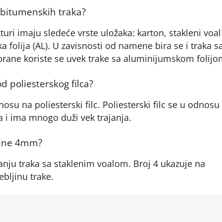
d bitumenskih traka?
uri imaju sledeće vrste uložaka: karton, stakleni voal 
ka folija (AL). U zavisnosti od namene bira se i traka s
rane koriste se uvek trake sa aluminijumskom folijo
 od poliesterskog filca?
nosu na poliesterski filc. Poliesterski filc se u odnosu 
da i ima mnogo duži vek trajanja.
ljine 4mm?
anju traka sa staklenim voalom. Broj 4 ukazuje na
ebljinu trake.