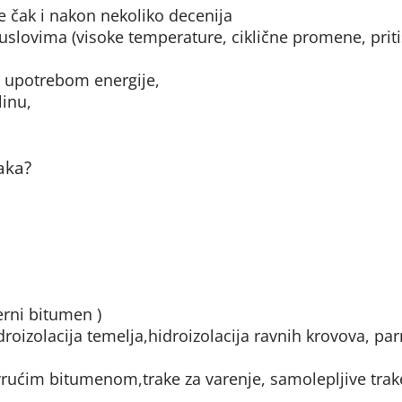
 čak i nakon nekoliko decenija
slovima (visoke temperature, ciklične promene, priti
m upotrebom energije,
linu,
aka?
erni bitumen )
roizolacija temelja,hidroizolacija ravnih krovova, pa
vrućim bitumenom,trake za varenje, samolepljive trak