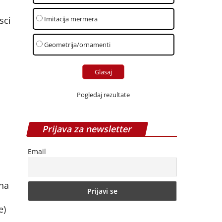
Imitacija mermera
sci
Geometrija/ornamenti
Pogledaj rezultate
Prijava za newsletter
Email
rna
e)