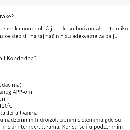
trake?
u vertikalnom položaju, nikako horizontalno. Ukoliko 
e slepiti i na taj način nisu adekvatne za dalju
a i Kondorina?
dodacima)
vanog APP-om
orin
120˚C
 staklena tkanina
o u nadzemnim hidroizolacionim sistemima gde su
 i niskim temperaturama. Koristi se i u podzemnim