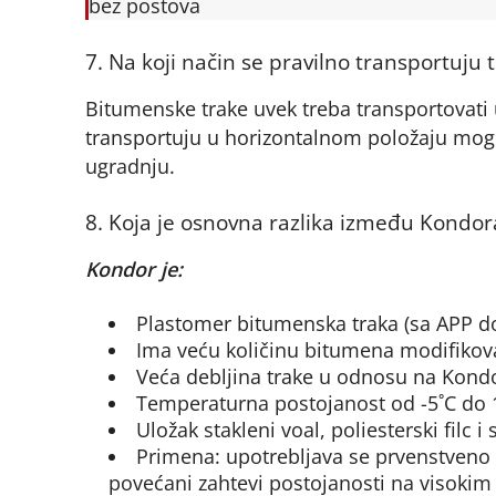
bez postova
7. Na koji način se pravilno transportuju 
Bitumenske trake uvek treba transportovati 
transportuju u horizontalnom položaju mogu s
ugradnju.
8. Koja je osnovna razlika između Kondor
Kondor je:
Plastomer bitumenska traka (sa APP 
Ima veću količinu bitumena modifiko
Veća debljina trake u odnosu na Kond
Temperaturna postojanost od -5˚C do 
Uložak stakleni voal, poliesterski filc i
Primena: upotrebljava se prvenstven
povećani zahtevi postojanosti na visokim