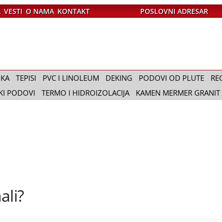
A
VESTI
O NAMA
KONTAKT
POSLOVNI ADRESAR
IKA
TEPISI
PVC I LINOLEUM
DEKING
PODOVI OD PLUTE
RE
KI PODOVI
TERMO I HIDROIZOLACIJA
KAMEN MERMER GRANIT
ali?