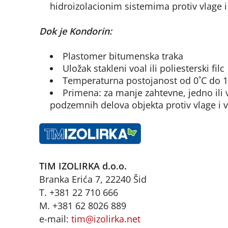
hidroizolacionim sistemima protiv vlage 
Dok je Kondorin:
Plastomer bitumenska traka
Uložak stakleni voal ili poliesterski filc
Temperaturna postojanost od 0˚C do 1
Primena: za manje zahtevne, jedno ili vi
podzemnih delova objekta protiv vlage i v
TIM IZOLIRKA d.o.o.
Branka Erića 7, 22240 Šid
T. +381 22 710 666
M. +381 62 8026 889
e-mail:
tim@izolirka.net