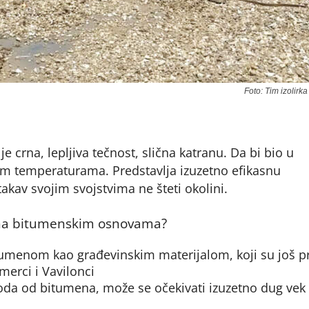
Foto: Tim izolirka
e crna, lepljiva tečnost, slična katranu. Da bi bio u
im temperaturama. Predstavlja izuzetno efikasnu
 takav svojim svojstvima ne šteti okolini.
ja na bitumenskim osnovama?
tumenom kao građevinskim materijalom, koji su još p
merci i Vavilonci
oda od bitumena, može se očekivati izuzetno dug vek