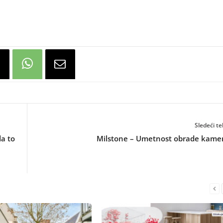
Sledeći te
da to
Milstone – Umetnost obrade kame