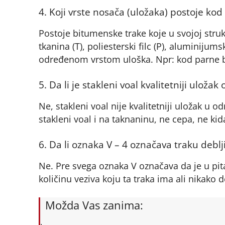
4. Koji vrste nosača (uložaka) postoje ko
Postoje bitumenske trake koje u svojoj strukt
tkanina (T), poliesterski filc (P), aluminijums
određenom vrstom uloška. Npr: kod parne b
5. Da li je stakleni voal kvalitetniji uložak
Ne, stakleni voal nije kvalitetniji uložak u od
stakleni voal i na taknaninu, ne cepa, ne ki
6. Da li oznaka V – 4 označava traku deb
Ne. Pre svega oznaka V označava da je u pit
količinu veziva koju ta traka ima ali nikako d
Možda Vas zanima: