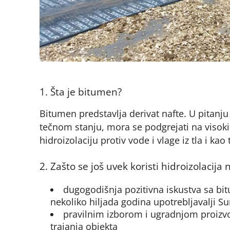
1. Šta je bitumen?
Bitumen predstavlja derivat nafte. U pitanju j
tečnom stanju, mora se podgrejati na visok
hidroizolaciju protiv vode i vlage iz tla i kao
2. Zašto se još uvek koristi hidroizolaci
dugogodišnja pozitivna iskustva sa bi
nekoliko hiljada godina upotrebljavalji Su
pravilnim izborom i ugradnjom proizv
trajanja objekta