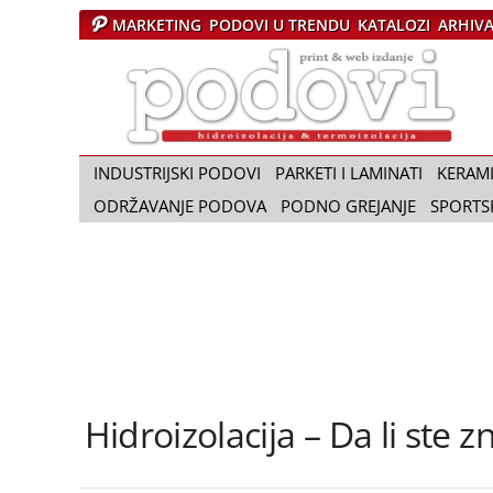
MARKETING
PODOVI U TRENDU
KATALOZI
ARHIV
Č
a
s
o
p
i
INDUSTRIJSKI PODOVI
PARKETI I LAMINATI
KERAM
s
ODRŽAVANJE PODOVA
PODNO GREJANJE
SPORTS
P
o
d
o
v
i
Hidroizolacija – Da li ste zn