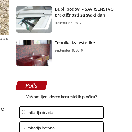
Dupli podovi – SAVRŠENSTVO
praktičnosti za svaki dan
decembar 4, 2017
 d.o.o.
Tehnika iza estetike
septembar 9, 2010
Polls
Vaš omiljeni dezen keramičkih pločica?
re
Imitacija drveta
Imitacija betona