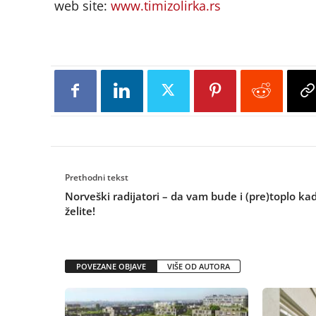
web site:
www.timizolirka.rs
Prethodni tekst
Norveški radijatori – da vam bude i (pre)toplo ka
želite!
POVEZANE OBJAVE
VIŠE OD AUTORA