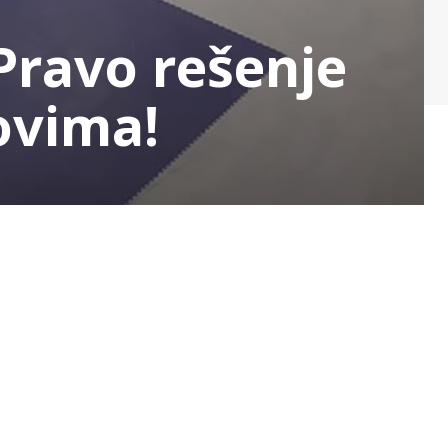
 Pravo rešenje
ovima!