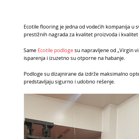
Ecotile flooring je jedna od vodećih kompanija u 
prestižnih nagrada za kvalitet proizvoda i kvalitet
Same
Ecotile podloge
su napravljene od „Virgin vi
isparenja i izuzetno su otporne na habanje.
Podloge su dizajnirane da izdrže maksimalno opte
predstavljaju sigurno i udobno rešenje.