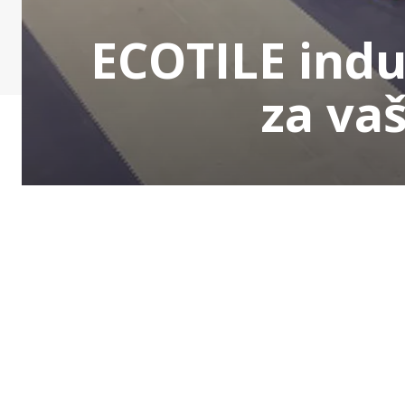
ECOTILE indus
za va