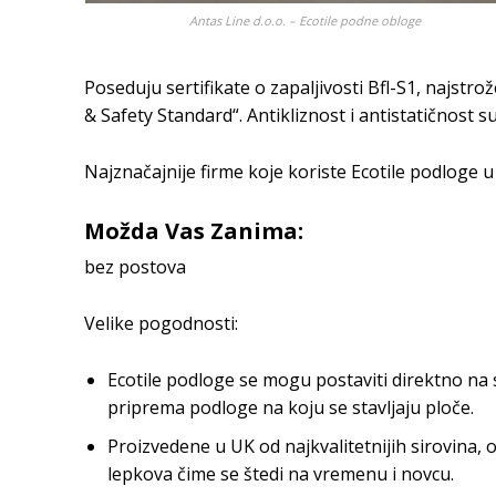
Antas Line d.o.o. – Ecotile podne obloge
Poseduju sertifikate o zapaljivosti Bfl-S1, najstro
& Safety Standard“. Antikliznost i antistatičnost 
Najznačajnije firme koje koriste Ecotile podloge u 
Možda Vas Zanima:
bez postova
Velike pogodnosti:
Ecotile podloge se mogu postaviti direktno na
priprema podloge na koju se stavljaju ploče.
Proizvedene u UK od najkvalitetnijih sirovina
lepkova čime se štedi na vremenu i novcu.