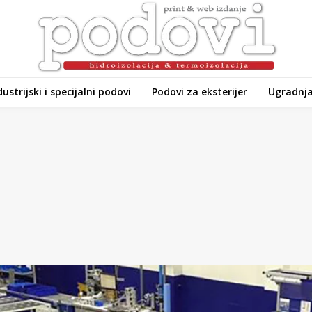
dustrijski i specijalni podovi
Podovi za eksterijer
Ugradnja