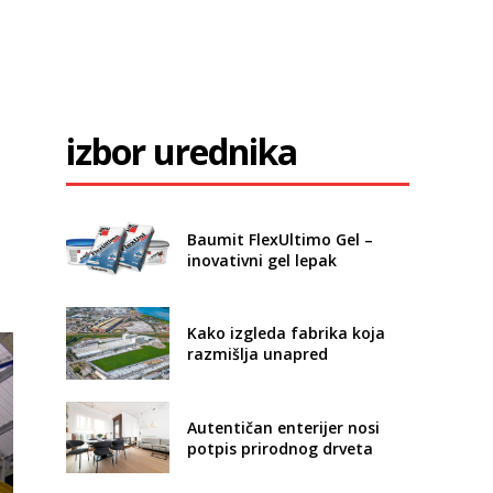
izbor urednika
Baumit FlexUltimo Gel –
inovativni gel lepak
Kako izgleda fabrika koja
razmišlja unapred
Autentičan enterijer nosi
potpis prirodnog drveta