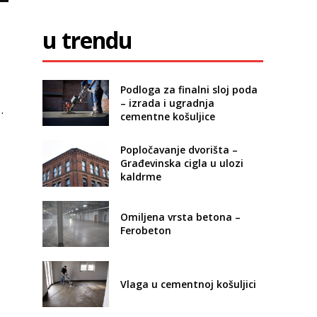
u trendu
Podloga za finalni sloj poda
– izrada i ugradnja
…
cementne košuljice
Popločavanje dvorišta –
Građevinska cigla u ulozi
kaldrme
Omiljena vrsta betona –
Ferobeton
Vlaga u cementnoj košuljici