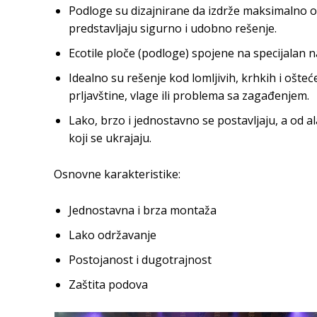
Podloge su dizajnirane da izdrže maksimalno o
predstavljaju sigurno i udobno rešenje.
Ecotile ploče (podloge) spojene na specijalan n
Idealno su rešenje kod lomljivih, krhkih i ošte
prljavštine, vlage ili problema sa zagađenjem.
Lako, brzo i jednostavno se postavljaju, a od 
koji se ukrajaju.
Osnovne karakteristike:
Jednostavna i brza montaža
Lako održavanje
Postojanost i dugotrajnost
Zaštita podova