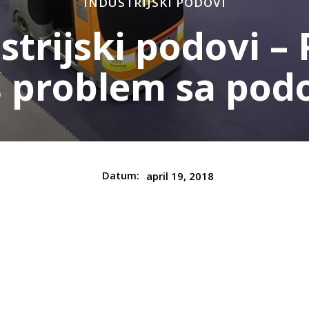
INDUSTRIJSKI PODOVI
trijski podovi –
š problem sa pod
Datum:
april 19, 2018