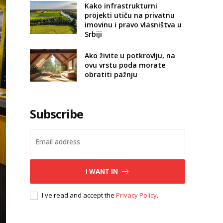
Kako infrastrukturni
projekti utiču na privatnu
imovinu i pravo vlasništva u
Srbiji
Ako živite u potkrovlju, na
ovu vrstu poda morate
obratiti pažnju
Subscribe
I WANT IN
I've read and accept the
Privacy Policy
.