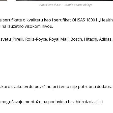
Antas Line d.o.o. – Ecotile podne obloge
že sertifikate o kvalitetu kao i sertifikat OHSAS 18001 „Health
su na izuzetno visokom nivou.
svetu: Pirelli, Rolls-Royce, Royal Mail, Bosch, Hitachi, Adidas
 skoro svaku tvrdu površinu pri čemu nije potrebna dodatna
, omogućavaju montažu na podovima bez hidroizolacije i