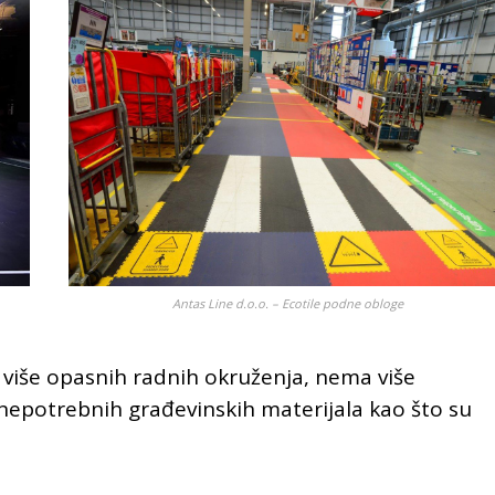
Antas Line d.o.o. – Ecotile podne obloge
više opasnih radnih okruženja, nema više
a nepotrebnih građevinskih materijala kao što su