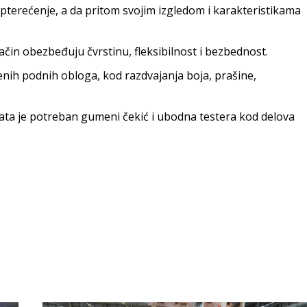
pterećenje, a da pritom svojim izgledom i karakteristikama
ačin obezbeđuju čvrstinu, fleksibilnost i bezbednost.
ćenih podnih obloga, kod razdvajanja boja, prašine,
alata je potreban gumeni čekić i ubodna testera kod delova