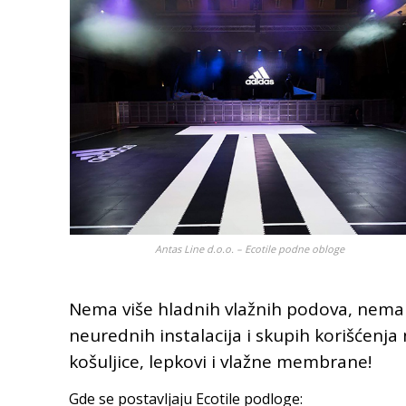
Antas Line d.o.o. – Ecotile podne obloge
Nema više hladnih vlažnih podova, nema 
neurednih instalacija i skupih korišćenj
košuljice, lepkovi i vlažne membrane!
Gde se postavljaju Ecotile podloge: