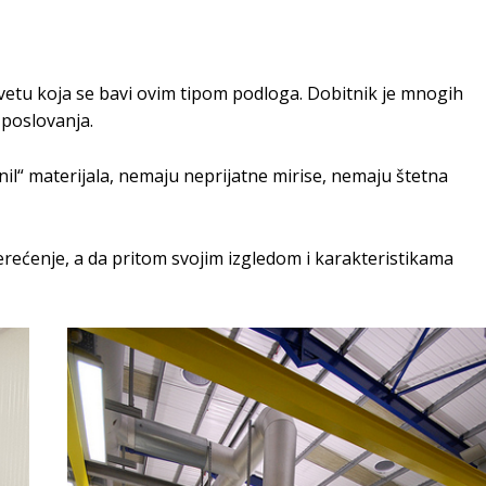
svetu koja se bavi ovim tipom podloga. Dobitnik je mnogih
 poslovanja.
nil“ materijala, nemaju neprijatne mirise, nemaju štetna
rećenje, a da pritom svojim izgledom i karakteristikama