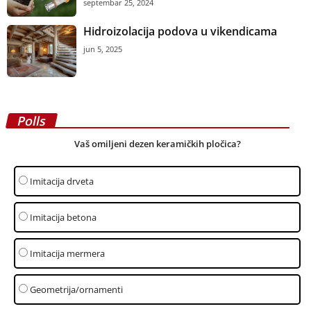
septembar 25, 2024
Hidroizolacija podova u vikendicama
jun 5, 2025
Polls
Vaš omiljeni dezen keramičkih pločica?
Imitacija drveta
Imitacija betona
Imitacija mermera
Geometrija/ornamenti