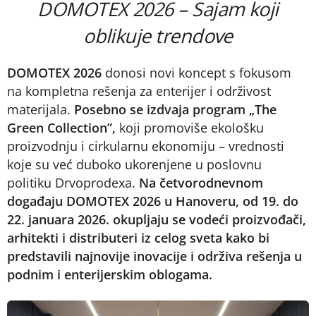
DOMOTEX 2026 – Sajam koji
oblikuje trendove
DOMOTEX 2026
donosi novi koncept s fokusom
na kompletna rešenja za enterijer i održivost
materijala.
Posebno se izdvaja program „The
Green Collection”,
koji promoviše ekološku
proizvodnju i cirkularnu ekonomiju – vrednosti
koje su već duboko ukorenjene u poslovnu
politiku Drvoprodexa.
Na četvorodnevnom
događaju DOMOTEX 2026 u Hanoveru, od 19. do
22. januara 2026. okupljaju se vodeći proizvođači,
arhitekti i distributeri iz celog sveta kako bi
predstavili najnovije inovacije i održiva rešenja u
podnim i enterijerskim oblogama.