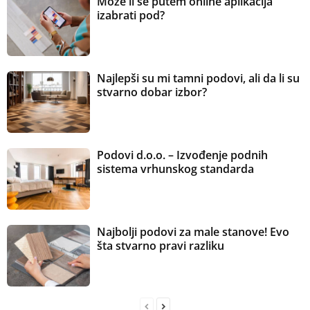
Može li se putem online aplikacija
izabrati pod?
Najlepši su mi tamni podovi, ali da li su
stvarno dobar izbor?
Podovi d.o.o. – Izvođenje podnih
sistema vrhunskog standarda
Najbolji podovi za male stanove! Evo
šta stvarno pravi razliku