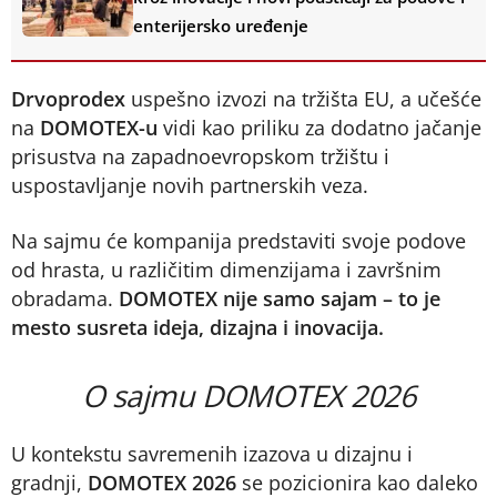
enterijersko uređenje
Drvoprodex
uspešno izvozi na tržišta EU, a učešće
na
DOMOTEX-u
vidi kao priliku za dodatno jačanje
prisustva na zapadnoevropskom tržištu i
uspostavljanje novih partnerskih veza.
Na sajmu će kompanija predstaviti svoje podove
od hrasta, u različitim dimenzijama i završnim
obradama.
DOMOTEX nije samo sajam – to je
mesto susreta ideja, dizajna i inovacija.
O sajmu DOMOTEX 2026
U kontekstu savremenih izazova u dizajnu i
gradnji,
DOMOTEX 2026
se pozicionira kao daleko