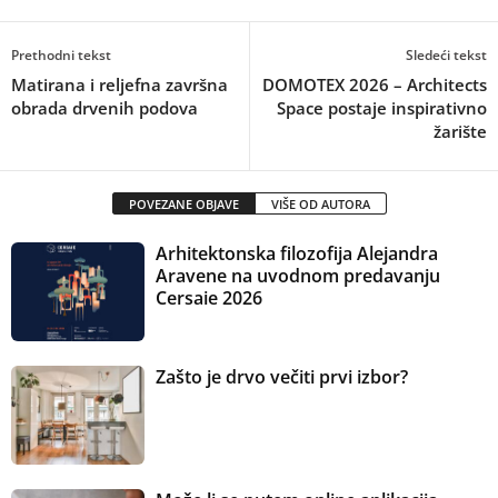
Prethodni tekst
Sledeći tekst
Matirana i reljefna završna
DOMOTEX 2026 – Architects
obrada drvenih podova
Space postaje inspirativno
žarište
POVEZANE OBJAVE
VIŠE OD AUTORA
Arhitektonska filozofija Alejandra
Aravene na uvodnom predavanju
Cersaie 2026
Zašto je drvo večiti prvi izbor?