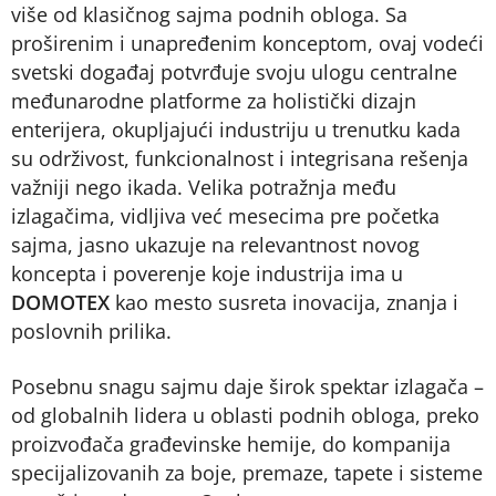
više od klasičnog sajma podnih obloga. Sa
proširenim i unapređenim konceptom, ovaj vodeći
svetski događaj potvrđuje svoju ulogu centralne
međunarodne platforme za holistički dizajn
enterijera, okupljajući industriju u trenutku kada
su održivost, funkcionalnost i integrisana rešenja
važniji nego ikada. Velika potražnja među
izlagačima, vidljiva već mesecima pre početka
sajma, jasno ukazuje na relevantnost novog
koncepta i poverenje koje industrija ima u
DOMOTEX
kao mesto susreta inovacija, znanja i
poslovnih prilika.
Posebnu snagu sajmu daje širok spektar izlagača –
od globalnih lidera u oblasti podnih obloga, preko
proizvođača građevinske hemije, do kompanija
specijalizovanih za boje, premaze, tapete i sisteme