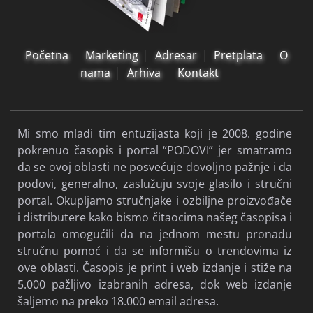
Početna
Marketing
Adresar
Pretplata
O
nama
Arhiva
Kontakt
Mi smo mladi tim entuzijasta koji je 2008. godine
pokrenuo časopis i portal “PODOVI” jer smatramo
da se ovoj oblasti ne posvećuje dovoljno pažnje i da
podovi, generalno, zaslužuju svoje glasilo i stručni
portal. Okupljamo stručnjake i ozbiljne proizvođače
i distributere kako bismo čitaocima našeg časopisa i
portala omogućili da na jednom mestu pronađu
stručnu pomoć i da se informišu o trendovima iz
ove oblasti. Časopis je print i web izdanje i stiže na
5.000 pažljivo izabranih adresa, dok web izdanje
šaljemo na preko 18.000 email adresa.