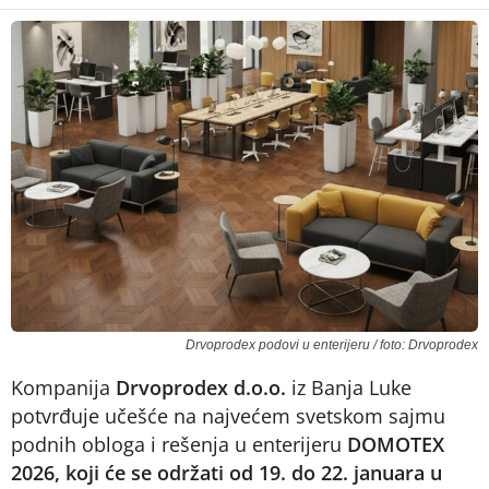
Drvoprodex podovi u enterijeru / foto: Drvoprodex
Kompanija
Drvoprodex d.o.o.
iz Banja Luke
potvrđuje učešće na najvećem svetskom sajmu
podnih obloga i rešenja u enterijeru
DOMOTEX
2026, koji će se održati od 19. do 22. januara u