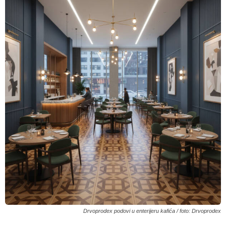
Drvoprodex podovi u enterijeru kafića / foto: Drvoprodex