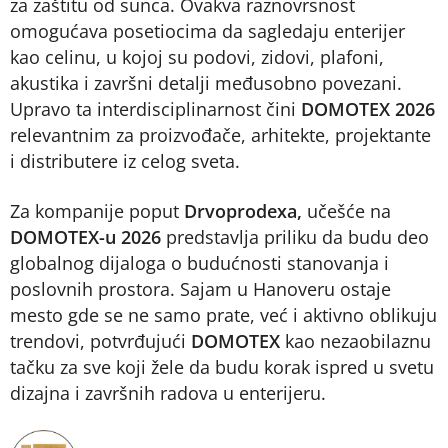
za zaštitu od sunca. Ovakva raznovrsnost
omogućava posetiocima da sagledaju enterijer
kao celinu, u kojoj su podovi, zidovi, plafoni,
akustika i završni detalji međusobno povezani.
Upravo ta interdisciplinarnost čini
DOMOTEX 2026
relevantnim za proizvođače, arhitekte, projektante
i distributere iz celog sveta.
Za kompanije poput
Drvoprodexa,
učešće na
DOMOTEX-u 2026
predstavlja priliku da budu deo
globalnog dijaloga o budućnosti stanovanja i
poslovnih prostora. Sajam u Hanoveru ostaje
mesto gde se ne samo prate, već i aktivno oblikuju
trendovi, potvrđujući
DOMOTEX
kao nezaobilaznu
tačku za sve koji žele da budu korak ispred u svetu
dizajna i završnih radova u enterijeru.