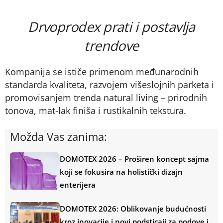
Drvoprodex prati i postavlja
trendove
Kompanija se ističe primenom međunarodnih
standarda kvaliteta, razvojem višeslojnih parketa i
promovisanjem trenda natural living – prirodnih
tonova, mat-lak finiša i rustikalnih tekstura.
Možda Vas zanima:
DOMOTEX 2026 – Proširen koncept sajma
koji se fokusira na holistički dizajn
enterijera
DOMOTEX 2026: Oblikovanje budućnosti
kroz inovacije i novi podsticaji za podove i