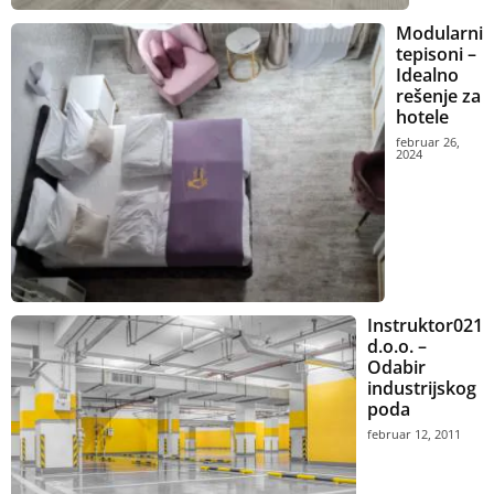
Modularni
tepisoni –
Idealno
rešenje za
hotele
februar 26,
2024
Instruktor021
d.o.o. –
Odabir
industrijskog
poda
februar 12, 2011