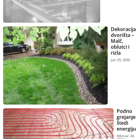
Dekoracija
dvorišta –
Malč,
oblutci i
rizla
jun 29, 2020
Podno
grejanje
štedi
energiju
februar 24,