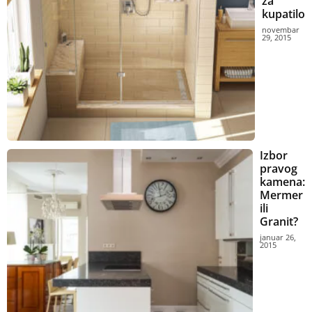
za
kupatilo
novembar
29, 2015
Izbor
pravog
kamena:
Mermer
ili
Granit?
januar 26,
2015