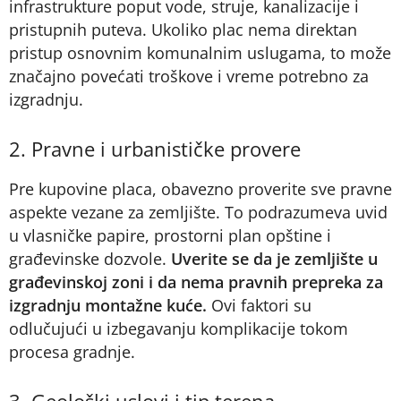
infrastrukture poput vode, struje, kanalizacije i
pristupnih puteva. Ukoliko plac nema direktan
pristup osnovnim komunalnim uslugama, to može
značajno povećati troškove i vreme potrebno za
izgradnju.
2. Pravne i urbanističke provere
Pre kupovine placa, obavezno proverite sve pravne
aspekte vezane za zemljište. To podrazumeva uvid
u vlasničke papire, prostorni plan opštine i
građevinske dozvole.
Uverite se da je zemljište u
građevinskoj zoni i da nema pravnih prepreka za
izgradnju montažne kuće.
Ovi faktori su
odlučujući u izbegavanju komplikacije tokom
procesa gradnje.