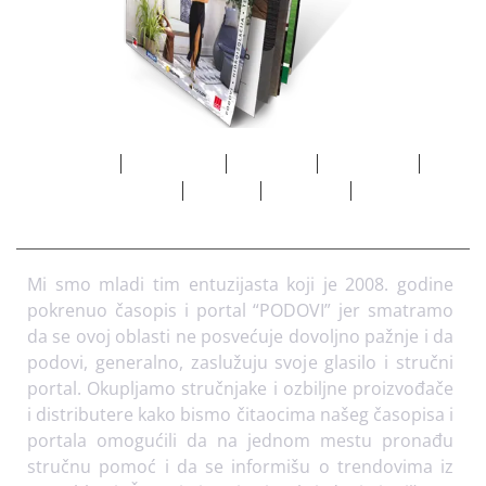
Početna
Marketing
Adresar
Pretplata
O
nama
Arhiva
Kontakt
Mi smo mladi tim entuzijasta koji je 2008. godine
pokrenuo časopis i portal “PODOVI” jer smatramo
da se ovoj oblasti ne posvećuje dovoljno pažnje i da
podovi, generalno, zaslužuju svoje glasilo i stručni
portal. Okupljamo stručnjake i ozbiljne proizvođače
i distributere kako bismo čitaocima našeg časopisa i
portala omogućili da na jednom mestu pronađu
stručnu pomoć i da se informišu o trendovima iz