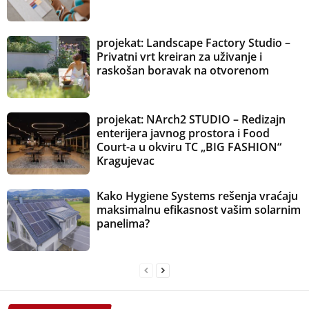
projekat: Landscape Factory Studio –
Privatni vrt kreiran za uživanje i
raskošan boravak na otvorenom
projekat: NArch2 STUDIO – Redizajn
enterijera javnog prostora i Food
Court-a u okviru TC „BIG FASHION“
Kragujevac
Kako Hygiene Systems rešenja vraćaju
maksimalnu efikasnost vašim solarnim
panelima?