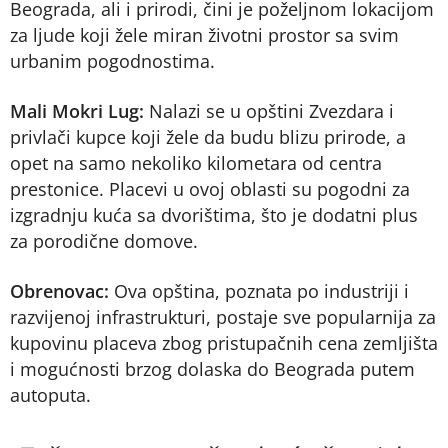
Beograda, ali i prirodi, čini je poželjnom lokacijom
za ljude koji žele miran životni prostor sa svim
urbanim pogodnostima.
Mali Mokri Lug:
Nalazi se u opštini Zvezdara i
privlači kupce koji žele da budu blizu prirode, a
opet na samo nekoliko kilometara od centra
prestonice. Placevi u ovoj oblasti su pogodni za
izgradnju kuća sa dvorištima, što je dodatni plus
za porodične domove.
Obrenovac:
Ova opština, poznata po industriji i
razvijenoj infrastrukturi, postaje sve popularnija za
kupovinu placeva zbog pristupačnih cena zemljišta
i mogućnosti brzog dolaska do Beograda putem
autoputa.