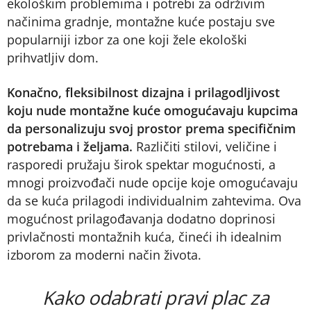
ekološkim problemima i potrebi za održivim
načinima gradnje, montažne kuće postaju sve
popularniji izbor za one koji žele ekološki
prihvatljiv dom​.
Konačno, fleksibilnost dizajna i prilagodljivost
koju nude montažne kuće omogućavaju kupcima
da personalizuju svoj prostor prema specifičnim
potrebama i željama.
Različiti stilovi, veličine i
rasporedi pružaju širok spektar mogućnosti, a
mnogi proizvođači nude opcije koje omogućavaju
da se kuća prilagodi individualnim zahtevima. Ova
mogućnost prilagođavanja dodatno doprinosi
privlačnosti montažnih kuća, čineći ih idealnim
izborom za moderni način života​.
Kako odabrati pravi plac za