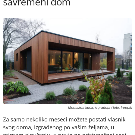
savremeni dom
Montažna kuća, izgradnja / foto: freepik
Za samo nekoliko meseci možete postati vlasnik
svog doma, izgrađenog po vašim željama, u