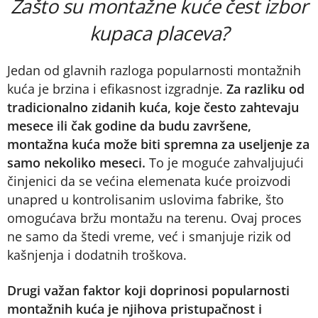
Zašto su montažne kuće čest izbor
kupaca placeva?
Jedan od glavnih razloga popularnosti montažnih
kuća je brzina i efikasnost izgradnje.
Za razliku od
tradicionalno zidanih kuća, koje često zahtevaju
mesece ili čak godine da budu završene,
montažna kuća može biti spremna za useljenje za
samo nekoliko meseci.
To je moguće zahvaljujući
činjenici da se većina elemenata kuće proizvodi
unapred u kontrolisanim uslovima fabrike, što
omogućava bržu montažu na terenu. Ovaj proces
ne samo da štedi vreme, već i smanjuje rizik od
kašnjenja i dodatnih troškova​.
Drugi važan faktor koji doprinosi popularnosti
montažnih kuća je njihova pristupačnost i