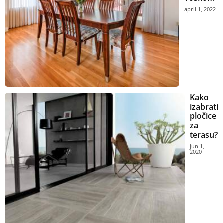
april 1, 2022
Kako
izabrati
pločice
za
terasu?
jun 1,
2020