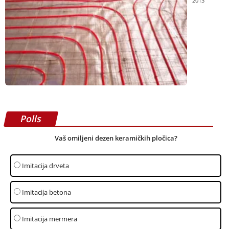
2013
Polls
Vaš omiljeni dezen keramičkih pločica?
Imitacija drveta
Imitacija betona
Imitacija mermera