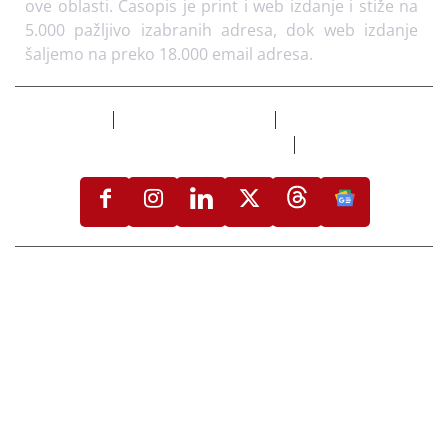
ove oblasti. Časopis je print i web izdanje i stiže na
5.000 pažljivo izabranih adresa, dok web izdanje
šaljemo na preko 18.000 email adresa.
Izdvojeno
Flooring Magazine
Uslovi korišćenja i
politika privatnosti