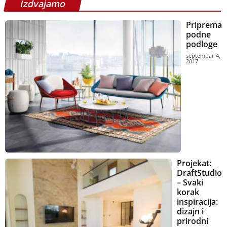
Izdvajamo
Priprema
podne
podloge
septembar 4,
2017
Projekat:
DraftStudio
– Svaki
korak
inspiracija:
dizajn i
prirodni