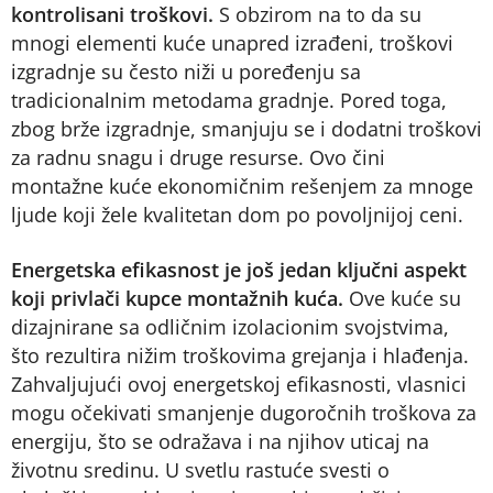
kontrolisani troškovi.
S obzirom na to da su
mnogi elementi kuće unapred izrađeni, troškovi
izgradnje su često niži u poređenju sa
tradicionalnim metodama gradnje. Pored toga,
zbog brže izgradnje, smanjuju se i dodatni troškovi
za radnu snagu i druge resurse. Ovo čini
montažne kuće ekonomičnim rešenjem za mnoge
ljude koji žele kvalitetan dom po povoljnijoj ceni​.
Energetska efikasnost je još jedan ključni aspekt
koji privlači kupce montažnih kuća.
Ove kuće su
dizajnirane sa odličnim izolacionim svojstvima,
što rezultira nižim troškovima grejanja i hlađenja.
Zahvaljujući ovoj energetskoj efikasnosti, vlasnici
mogu očekivati smanjenje dugoročnih troškova za
energiju, što se odražava i na njihov uticaj na
životnu sredinu. U svetlu rastuće svesti o