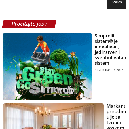
Pročitajte još :
Simprolit
sistem® je
inovativan,
jedinstven i
sveobuhvatan
sistem
novembar 19, 2018
Markant
prirodno
ulje sa
tvrdim
voskom