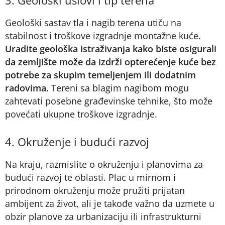
3. Geološki uslovi i tip terena
Geološki sastav tla i nagib terena utiču na
stabilnost i troškove izgradnje montažne kuće.
Uradite geološka istraživanja kako biste osigurali
da zemljište može da izdrži opterećenje kuće bez
potrebe za skupim temeljenjem ili dodatnim
radovima.
Tereni sa blagim nagibom mogu
zahtevati posebne građevinske tehnike, što može
povećati ukupne troškove izgradnje.
4. Okruženje i budući razvoj
Na kraju, razmislite o okruženju i planovima za
budući razvoj te oblasti. Plac u mirnom i
prirodnom okruženju može pružiti prijatan
ambijent za život, ali je takođe važno da uzmete u
obzir planove za urbanizaciju ili infrastrukturni