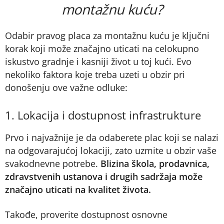
montažnu kuću?
Odabir pravog placa za montažnu kuću je ključni
korak koji može značajno uticati na celokupno
iskustvo gradnje i kasniji život u toj kući. Evo
nekoliko faktora koje treba uzeti u obzir pri
donošenju ove važne odluke:
1. Lokacija i dostupnost infrastrukture
Prvo i najvažnije je da odaberete plac koji se nalazi
na odgovarajućoj lokaciji, zato uzmite u obzir vaše
svakodnevne potrebe.
Blizina škola, prodavnica,
zdravstvenih ustanova i drugih sadržaja može
značajno uticati na kvalitet života.
Takođe, proverite dostupnost osnovne