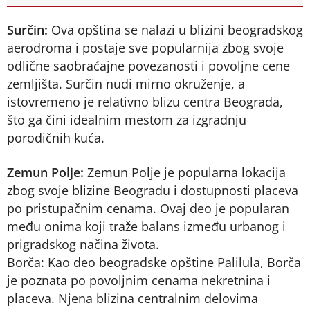
Surčin:
Ova opština se nalazi u blizini beogradskog
aerodroma i postaje sve popularnija zbog svoje
odlične saobraćajne povezanosti i povoljne cene
zemljišta. Surčin nudi mirno okruženje, a
istovremeno je relativno blizu centra Beograda,
što ga čini idealnim mestom za izgradnju
porodičnih kuća.
Zemun Polje:
Zemun Polje je popularna lokacija
zbog svoje blizine Beogradu i dostupnosti placeva
po pristupačnim cenama. Ovaj deo je popularan
među onima koji traže balans između urbanog i
prigradskog načina života.
Borča: Kao deo beogradske opštine Palilula, Borča
je poznata po povoljnim cenama nekretnina i
placeva. Njena blizina centralnim delovima