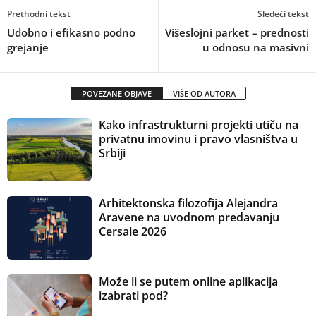
Prethodni tekst
Sledeći tekst
Udobno i efikasno podno
Višeslojni parket – prednosti
grejanje
u odnosu na masivni
POVEZANE OBJAVE
VIŠE OD AUTORA
Kako infrastrukturni projekti utiču na
privatnu imovinu i pravo vlasništva u
Srbiji
Arhitektonska filozofija Alejandra
Aravene na uvodnom predavanju
Cersaie 2026
Može li se putem online aplikacija
izabrati pod?