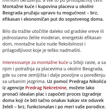
mirnom okruženju, a sve to po pristupačnoj ceni.
Montažne kuće i kupovina placeva u okolini
Beograda pružaju upravo tu mogućnost – brz,
efikasan i ekonomičan put do sopstvenog doma.
Bilo da tražite utočište daleko od gradske vreve ili
jednostavno želite moderan, energetski efikasan
dom, montažne kuće nude fleksibilnost i
prilagodljivost koje je teško nadmašiti.
Interesovanje za montažne kuće
u Srbiji raste, a sa
njim i potražnja za placevima u okolini Beograda,
gde su cene zemljišta i dalje povoljne u poređenju
sa urbanim jezgrima.
Uz pomoć Predraga Nikolića
iz agencije
Predrag Nekretnine
, možete lako
pronaći idealan plac i započeti proces izgradnje
doma koji će biti tačno onakav kakav ste oduvek
želeli – brz, funkcionalan i po meri vaše porodice.