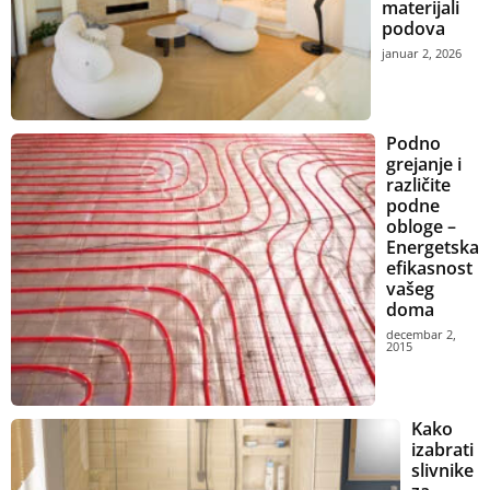
materijali
podova
januar 2, 2026
Podno
grejanje i
različite
podne
obloge –
Energetska
efikasnost
vašeg
doma
decembar 2,
2015
Kako
izabrati
slivnike