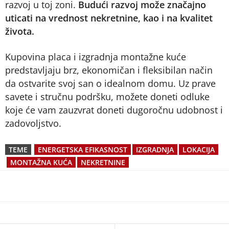
razvoj u toj zoni.
Budući razvoj može značajno
uticati na vrednost nekretnine, kao i na kvalitet
života.
Kupovina placa i izgradnja montažne kuće
predstavljaju brz, ekonomičan i fleksibilan način
da ostvarite svoj san o idealnom domu. Uz prave
savete i stručnu podršku, možete doneti odluke
koje će vam zauzvrat doneti dugoročnu udobnost i
zadovoljstvo.
TEME
ENERGETSKA EFIKASNOST
IZGRADNJA
LOKACIJA
MONTAŽNA KUĆA
NEKRETNINE