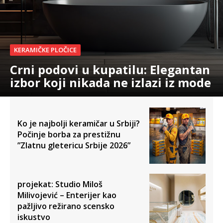
KERAMIČKE PLOČICE
Crni podovi u kupatilu: Elegantan
izbor koji nikada ne izlazi iz mode
Ko je najbolji keramičar u Srbiji?
Počinje borba za prestižnu
”Zlatnu gletericu Srbije 2026”
projekat: Studio Miloš
Milivojević – Enterijer kao
pažljivo režirano scensko
iskustvo