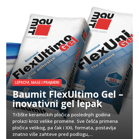
LEPKOVI, MASE I PRAJMERI
Baumit FlexUltimo Gel –
inovativni gel lepak
Tržište keramičkih pločica poslednjih godina
prolazi kroz velike promene. Sve češća primena
pločica velikog, pa čak i XXL formata, postavlja
znatno više zahteve pred podlogu,...