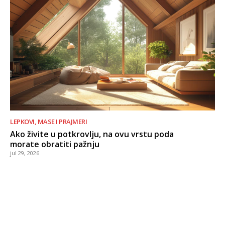
LEPKOVI, MASE I PRAJMERI
Ako živite u potkrovlju, na ovu vrstu poda
morate obratiti pažnju
jul 29, 2026