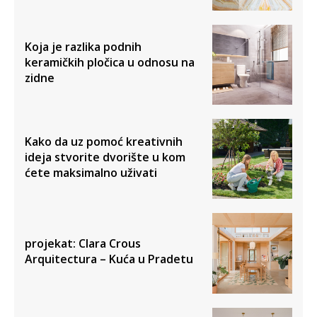
Koja je razlika podnih
keramičkih pločica u odnosu na
zidne
Kako da uz pomoć kreativnih
ideja stvorite dvorište u kom
ćete maksimalno uživati
projekat: Clara Crous
Arquitectura – Kuća u Pradetu