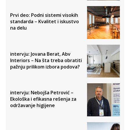
Prvi deo: Podni sistemi visokih
standarda – Kvalitet i iskustvo
na delu
intervju: Jovana Berat, Abv
Interiors – Na šta treba obratiti
pažnju prilikom izbora podova?
intervju: Nebojša Petrović –
Ekološka i efikasna rešenja za
održavanje higijene