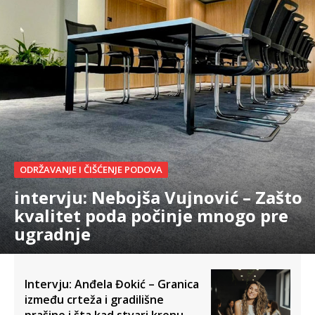
ODRŽAVANJE I ČIŠĆENJE PODOVA
intervju: Nebojša Vujnović – Zašto
kvalitet poda počinje mnogo pre
ugradnje
Intervju: Anđela Đokić – Granica
između crteža i gradilišne
prašine i šta kad stvari krenu