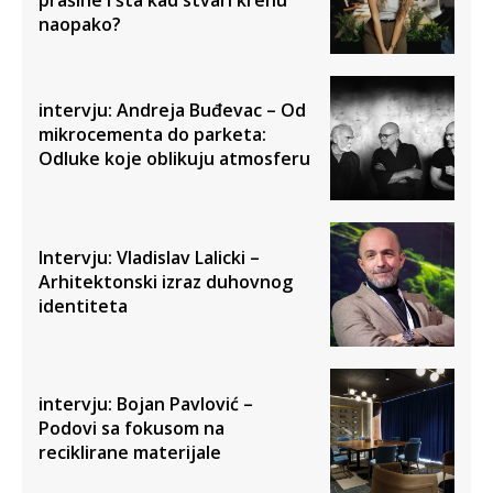
naopako?
intervju: Andreja Buđevac – Od
mikrocementa do parketa:
Odluke koje oblikuju atmosferu
Intervju: Vladislav Lalicki –
Arhitektonski izraz duhovnog
identiteta
intervju: Bojan Pavlović –
Podovi sa fokusom na
reciklirane materijale