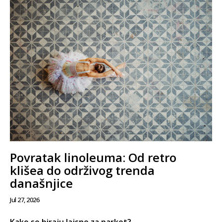
Povratak linoleuma: Od retro
klišea do održivog trenda
današnjice
Jul 27, 2026
Kako se biraju lajsne za parket?