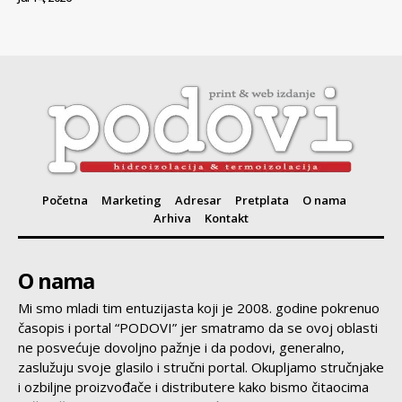
Početna
Marketing
Adresar
Pretplata
O nama
Arhiva
Kontakt
O nama
Mi smo mladi tim entuzijasta koji je 2008. godine pokrenuo
časopis i portal “PODOVI” jer smatramo da se ovoj oblasti
ne posvećuje dovoljno pažnje i da podovi, generalno,
zaslužuju svoje glasilo i stručni portal. Okupljamo stručnjake
i ozbiljne proizvođače i distributere kako bismo čitaocima