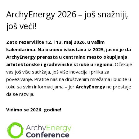
ArchyEnergy 2026 – još snažniji,
još veći!
Zato rezervišite 12. i 13. maj 2026. u vašim
kalendarima. Na osnovu iskustava iz 2025, jasno je da
ArchyEnergy prerasta u centralno mesto okupljanja
arhitektonske i građevinske struke u regionu.
Očekuje
vas još više sadržaja, još više inovacija i prilika za
povezivanje. Pratite nas na društvenim mrežama i budite u
toku sa svim informacijama – jer
ArchyEnergy
ne prestaje
da se razvija.
Vidimo se 2026. godine!