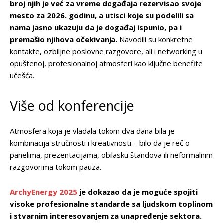
broj njih je već za vreme događaja rezervisao svoje
mesto za 2026. godinu, a utisci koje su podelili sa
nama jasno ukazuju da je događaj ispunio, pa i
premašio njihova očekivanja.
Navodili su konkretne
kontakte, ozbiljne poslovne razgovore, ali i networking u
opuštenoj, profesionalnoj atmosferi kao ključne benefite
učešća.
Više od konferencije
Atmosfera koja je vladala tokom dva dana bila je
kombinacija stručnosti i kreativnosti – bilo da je reč o
panelima, prezentacijama, obilasku štandova ili neformalnim
razgovorima tokom pauza.
ArchyEnergy 2025
je dokazao da je moguće spojiti
visoke profesionalne standarde sa ljudskom toplinom
i stvarnim interesovanjem za unapređenje sektora.