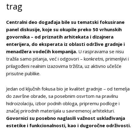
trag
Centralni deo događaja bile su tematski fokusirane
panel diskusije, koje su okupile preko 50 vrhunskih
govornika – od priznatih arhitekata i dizajnera
enterijera, do eksperata iz oblasti održive gradnje i
menadžera vodećih kompanija.
U raspravama se nisu
tražila samo pitanja, već i odgovori – konkretni, primenljivi i
prilagođeni realnim izazovima tržišta, uz aktivno učešće
prisutne publike.
Jedan od ključnih fokusa bio je kvalitet gradnje – od temelja
do završne obrade, sa posebnim osvrtom na pravilnu
hidroizolaciju, izbor podnih obloga, pripremu podloge i
značaj prirodnih materijala u savremenoj arhitekturi.
Govornici su posebno naglasili važnost usklađivanja
estetike i funkcionalnosti, kao i dugoročne održivosti.