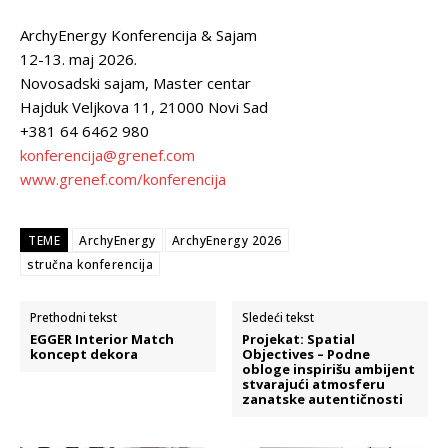
ArchyEnergy Konferencija & Sajam
12-13. maj 2026.
Novosadski sajam, Master centar
Hajduk Veljkova 11, 21000 Novi Sad
+381 64 6462 980
konferencija@grenef.com
www.grenef.com/konferencija
TEME
ArchyEnergy
ArchyEnergy 2026
stručna konferencija
Prethodni tekst
Sledeći tekst
EGGER Interior Match
Projekat: Spatial
koncept dekora
Objectives – Podne
obloge inspirišu ambijent
stvarajući atmosferu
zanatske autentičnosti