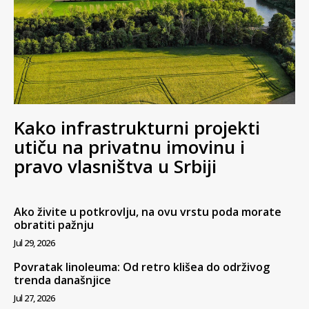
Kako infrastrukturni projekti
utiču na privatnu imovinu i
pravo vlasništva u Srbiji
Ako živite u potkrovlju, na ovu vrstu poda morate
obratiti pažnju
Jul 29, 2026
Povratak linoleuma: Od retro klišea do održivog
trenda današnjice
Jul 27, 2026