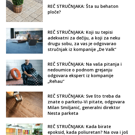
REČ STRUČNJAKA: Šta su behaton
ploče?
REČ STRUČNJAKA: Koji su tepisi
adekvatni za dečiju, a koji za neku
drugu sobu, za vas je odgovarao
stručnjak iz kompanije „De Valk“
REČ STRUČNJAKA: Na vaša pitanja i
nedoumice o podnom grejanju
odgovara ekspert iz kompanije
„Rehau“
REČ STRUČNJAKA: Sve što treba da
znate o parketu-Vi pitate, odgovara
Milan Smiljanić, generalni direktor
Nesta parketa
REČ STRUČNJAKA: Kada birate
epoksid, kada poliuretan? Na ova i još