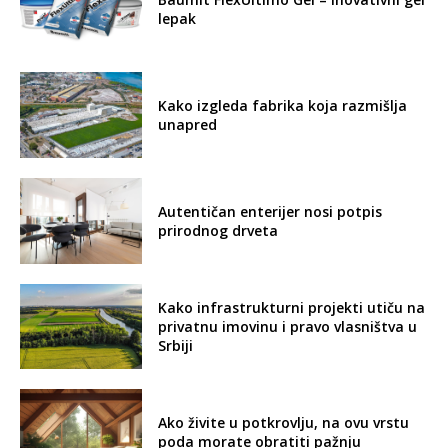
lepak
Kako izgleda fabrika koja razmišlja
unapred
Autentičan enterijer nosi potpis
prirodnog drveta
Kako infrastrukturni projekti utiču na
privatnu imovinu i pravo vlasništva u
Srbiji
Ako živite u potkrovlju, na ovu vrstu
poda morate obratiti pažnju