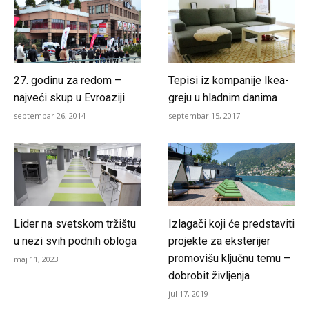
27. godinu za redom –
Tepisi iz kompanije Ikea-
najveći skup u Evroaziji
greju u hladnim danima
septembar 26, 2014
septembar 15, 2017
Lider na svetskom tržištu
Izlagači koji će predstaviti
u nezi svih podnih obloga
projekte za eksterijer
promovišu ključnu temu –
maj 11, 2023
dobrobit življenja
jul 17, 2019