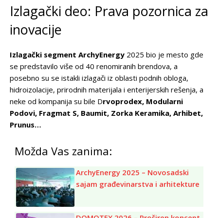
Izlagački deo: Prava pozornica za
inovacije
Izlagački segment ArchyEnergy
2025 bio je mesto gde
se predstavilo više od 40 renomiranih brendova, a
posebno su se istakli izlagači iz oblasti podnih obloga,
hidroizolacije, prirodnih materijala i enterijerskih rešenja, a
neke od kompanija su bile D
rvoprodex, Modularni
Podovi, Fragmat S, Baumit, Zorka Keramika, Arhibet,
Prunus…
Možda Vas zanima:
ArchyEnergy 2025 – Novosadski
sajam građevinarstva i arhitekture
DOMOTEX 2026 – Proširen koncept