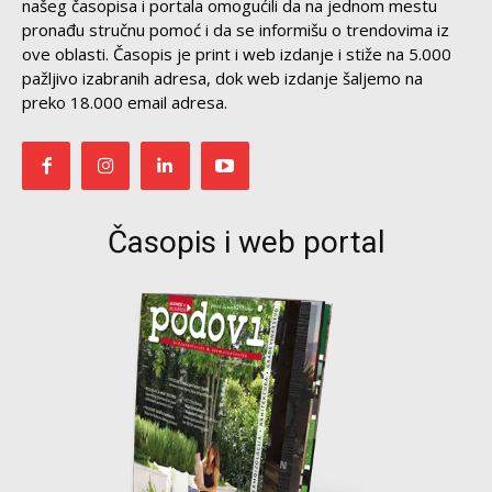
našeg časopisa i portala omogućili da na jednom mestu
pronađu stručnu pomoć i da se informišu o trendovima iz
ove oblasti. Časopis je print i web izdanje i stiže na 5.000
pažljivo izabranih adresa, dok web izdanje šaljemo na
preko 18.000 email adresa.
Časopis i web portal