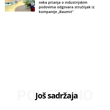
neka pitanja o industrijskim
podovima odgovara stručnjak iz
kompanije „Baumit“
POVEZANO
Još sadržaja