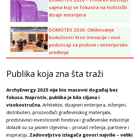
sajma koji se fokusira na holistički
dizajn enterijera
DOMOTEX 2026: Oblikovanje
budućnosti kroz inovacije i novi
podsticaji za podove i enterijersko
uređenje
Publika koja zna šta traži
ArchyEnergy 2025 nije bio masovni događaj bez
fokusa. Naprotiv, publika je bila ciljana i
visokostručna.
Arhitekte, dizajneri enterijera, inženjeri,
distributeri, proizvođači građevinskog materijala,
predstavnici investicionih fondova i građevinske industrije
dolazili su sa jasnim ciljevima – pronaći rešenja, partnere i
inspiraciju.
Zadovoljstvo izlagača govori najviše – veliki