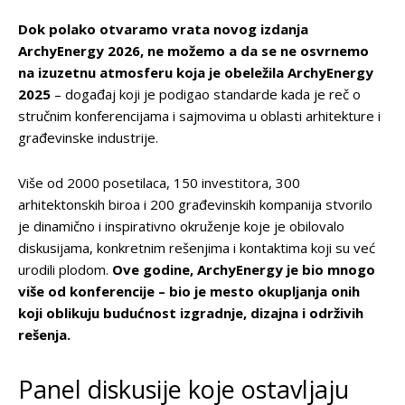
Dok polako otvaramo vrata novog izdanja
ArchyEnergy 2026, ne možemo a da se ne osvrnemo
na izuzetnu atmosferu koja je obeležila ArchyEnergy
2025
– događaj koji je podigao standarde kada je reč o
stručnim konferencijama i sajmovima u oblasti arhitekture i
građevinske industrije.
Više od 2000 posetilaca, 150 investitora, 300
arhitektonskih biroa i 200 građevinskih kompanija stvorilo
je dinamično i inspirativno okruženje koje je obilovalo
diskusijama, konkretnim rešenjima i kontaktima koji su već
urodili plodom.
Ove godine, ArchyEnergy je bio mnogo
više od konferencije – bio je mesto okupljanja onih
koji oblikuju budućnost izgradnje, dizajna i održivih
rešenja.
Panel diskusije koje ostavljaju