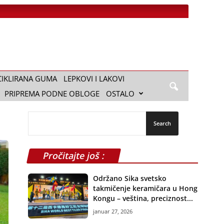
CIKLIRANA GUMA
LEPKOVI I LAKOVI
PRIPREMA PODNE OBLOGE
OSTALO
Pročitajte još :
Održano Sika svetsko
takmičenje keramičara u Hong
Kongu – veština, preciznost...
januar 27, 2026