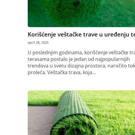
Korišćenje veštačke trave u uređenju t
april 28, 2025
U poslednjim godinama, korišćenje veštačke tr
terasama postalo je jedan od najpopularnijih
trendova u svetu dizajna prostora, naročito t
proleća. Veštačka trava, koja...