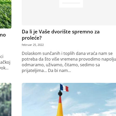
Da li je Vaše dvorište spremno za
eno
proleće?
februar 25, 2022
Dolaskom sunčanih i toplih dana vraća nam se
ci
potreba da što više vremena provodimo napolju
tačkoj
odmaramo, uživamo, čitamo, sedimo sa
ok...
prijateljima... Da bi nam...