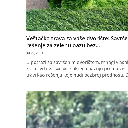
Veštačka trava za vaše dvorište: Savrš
rešenje za zelenu oazu bez...
jul 27, 2023
U potrazi za savršenim dvorištem, mnogi vlasni
kuća i vrtova sve više okreću pažnju prema veš
travi kao rešenju koje nudi bezbroj prednosti. D