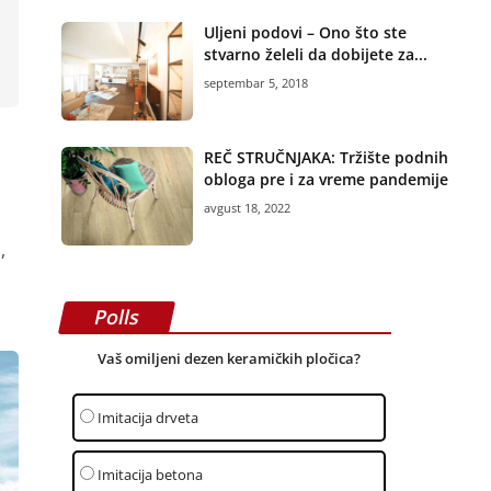
Uljeni podovi – Ono što ste
stvarno želeli da dobijete za...
septembar 5, 2018
REČ STRUČNJAKA: Tržište podnih
obloga pre i za vreme pandemije
avgust 18, 2022
,
Polls
Vaš omiljeni dezen keramičkih pločica?
Imitacija drveta
Imitacija betona