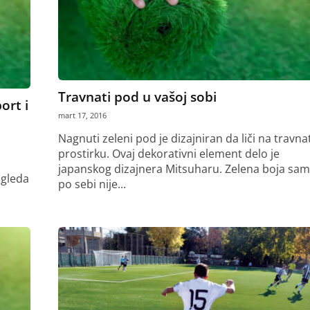
Travnati pod u vašoj sobi
ort i
mart 17, 2016
Nagnuti zeleni pod je dizajniran da liči na travna
prostirku. Ovaj dekorativni element delo je
japanskog dizajnera Mitsuharu. Zelena boja sa
zgleda
po sebi nije...