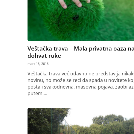
Veštačka trava – Mala privatna oaza n
dohvat ruke
mart 16, 2016
Veštačka trava već odavno ne predstavlja nikak
novinu, no može se reći da spada u novitete koj
postali svakodnevna, masovna pojava, zaobila
putem....