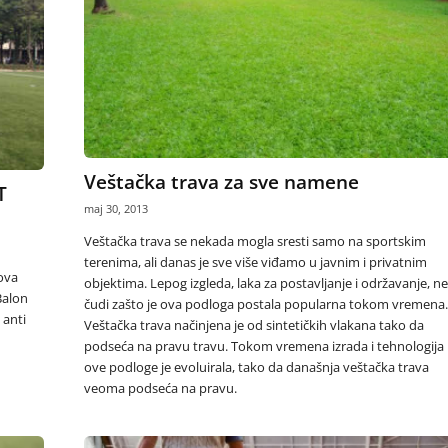
Veštačka trava za sve namene
T
maj 30, 2013
Veštačka trava se nekada mogla sresti samo na sportskim
terenima, ali danas je sve više viđamo u javnim i privatnim
ova
objektima. Lepog izgleda, laka za postavljanje i održavanje, ne
Balon
čudi zašto je ova podloga postala popularna tokom vremena.
 anti
Veštačka trava načinjena je od sintetičkih vlakana tako da
podseća na pravu travu. Tokom vremena izrada i tehnologija
ove podloge je evoluirala, tako da današnja veštačka trava
veoma podseća na pravu.