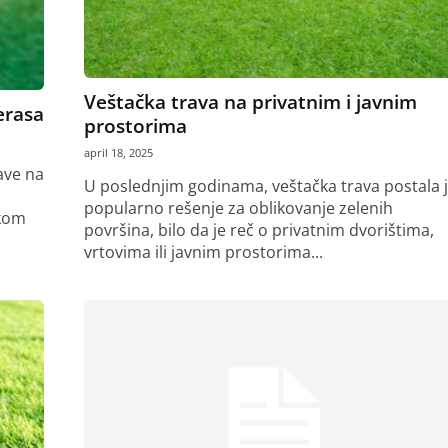
Veštačka trava na privatnim i javnim
erasa
prostorima
april 18, 2025
ave na
U poslednjim godinama, veštačka trava postala 
popularno rešenje za oblikovanje zelenih
okom
površina, bilo da je reč o privatnim dvorištima,
vrtovima ili javnim prostorima...