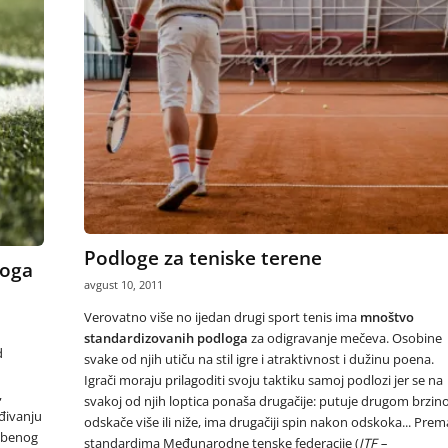
Podloge za teniske terene
loga
avgust 10, 2011
Verovatno više no ijedan drugi sport tenis ima
mnoštvo
standardizovanih podloga
za odigravanje mečeva. Osobine
d
svake od njih utiču na stil igre i atraktivnost i dužinu poena.
Igrači moraju prilagoditi svoju taktiku samoj podlozi jer se na
,
svakoj od njih loptica ponaša drugačije: putuje drugom brzin
eđivanju
odskače više ili niže, ima drugačiji spin nakon odskoka... Prem
mbenog
standardima Međunarodne tenske federacije (
ITF –