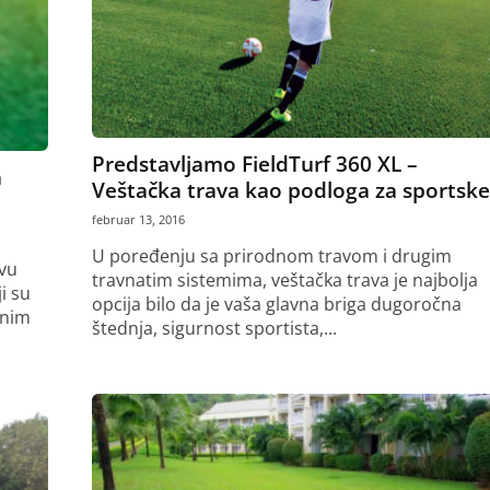
Predstavljamo FieldTurf 360 XL –
a
Veštačka trava kao podloga za sportske.
februar 13, 2016
U poređenju sa prirodnom travom i drugim
vu
travnatim sistemima, veštačka trava je najbolja
i su
opcija bilo da je vaša glavna briga dugoročna
znim
štednja, sigurnost sportista,...