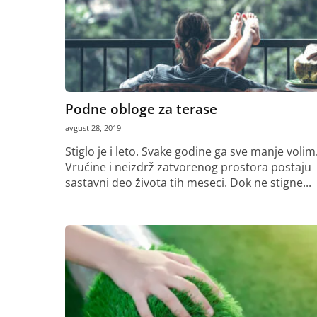
Podne obloge za terase
avgust 28, 2019
Stiglo je i leto. Svake godine ga sve manje volim
Vrućine i neizdrž zatvorenog prostora postaju
sastavni deo života tih meseci. Dok ne stigne...