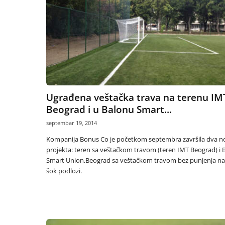
Ugrađena veštačka trava na terenu IM
Beograd i u Balonu Smart...
septembar 19, 2014
Kompanija Bonus Co je početkom septembra završila dva n
projekta: teren sa veštačkom travom (teren IMT Beograd) i 
Smart Union,Beograd sa veštačkom travom bez punjenja na
šok podlozi.