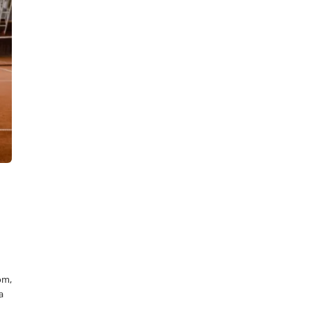
om,
a