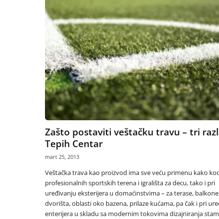
Zašto postaviti veštačku travu – tri raz
Tepih Centar
mart 25, 2013
Veštačka trava kao proizvod ima sve veću primenu kako ko
profesionalnih sportskih terena i igrališta za decu, tako i pri
uređivanju eksterijera u domaćinstvima – za terase, balkone
dvorišta, oblasti oko bazena, prilaze kućama, pa čak i pri ur
enterijera u skladu sa modernim tokovima dizajniranja sta