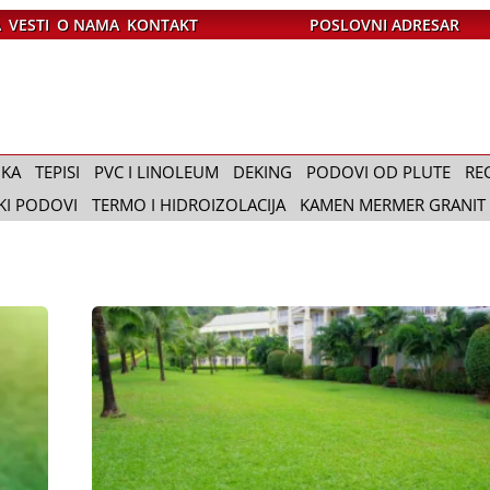
A
VESTI
O NAMA
KONTAKT
POSLOVNI ADRESAR
IKA
TEPISI
PVC I LINOLEUM
DEKING
PODOVI OD PLUTE
RE
KI PODOVI
TERMO I HIDROIZOLACIJA
KAMEN MERMER GRANIT