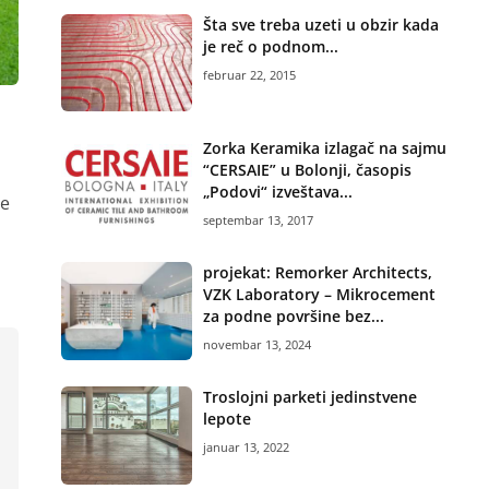
Šta sve treba uzeti u obzir kada
je reč o podnom...
februar 22, 2015
Zorka Keramika izlagač na sajmu
“CERSAIE” u Bolonji, časopis
„Podovi“ izveštava...
je
septembar 13, 2017
projekat: Remorker Architects,
VZK Laboratory – Mikrocement
za podne površine bez...
novembar 13, 2024
Troslojni parketi jedinstvene
lepote
januar 13, 2022