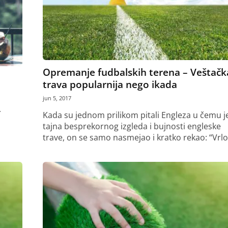
Opremanje fudbalskih terena – Veštačk
trava popularnija nego ikada
jun 5, 2017
.
Kada su jednom prilikom pitali Engleza u čemu j
tajna besprekornog izgleda i bujnosti engleske
trave, on se samo nasmejao i kratko rekao: “Vrlo.