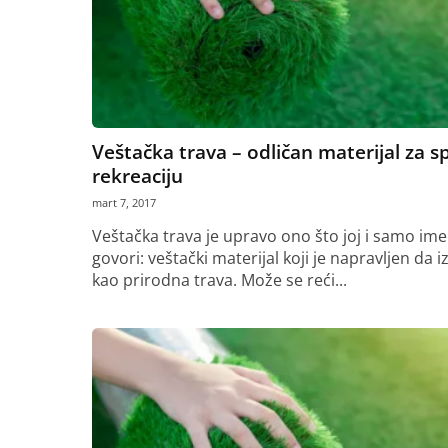
Veštačka trava – odličan materijal za sp
rekreaciju
mart 7, 2017
Veštačka trava je upravo ono što joj i samo ime
govori: veštački materijal koji je napravljen da i
kao prirodna trava. Može se reći...