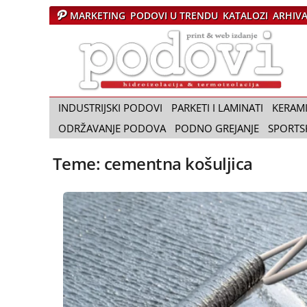
MARKETING
PODOVI U TRENDU
KATALOZI
ARHIV
Č
a
s
o
p
i
INDUSTRIJSKI PODOVI
PARKETI I LAMINATI
KERAM
s
ODRŽAVANJE PODOVA
PODNO GREJANJE
SPORTS
P
o
Teme: cementna košuljica
d
o
v
i