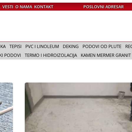
A
VESTI
O NAMA
KONTAKT
POSLOVNI ADRESAR
IKA
TEPISI
PVC I LINOLEUM
DEKING
PODOVI OD PLUTE
RE
KI PODOVI
TERMO I HIDROIZOLACIJA
KAMEN MERMER GRANIT