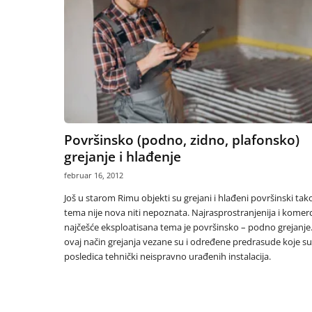
Površinsko (podno, zidno, plafonsko)
grejanje i hlađenje
februar 16, 2012
Još u starom Rimu objekti su grejani i hlađeni površinski tak
tema nije nova niti nepoznata. Najrasprostranjenija i komerc
najčešće eksploatisana tema je površinsko – podno grejanje.
ovaj način grejanja vezane su i određene predrasude koje su
posledica tehnički neispravno urađenih instalacija.