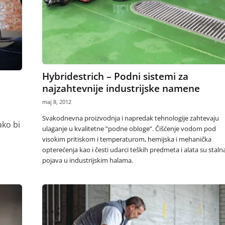
Hybridestrich – Podni sistemi za
najzahtevnije industrijske namene
maj 8, 2012
Svakodnevna proizvodnja i napredak tehnologije zahtevaju
ako bi
ulaganje u kvalitetne ”podne obloge”. Čišćenje vodom pod
visokim pritiskom i temperaturom, hemijska i mehanička
opterećenja kao i česti udarci teških predmeta i alata su staln
pojava u industrijskim halama.