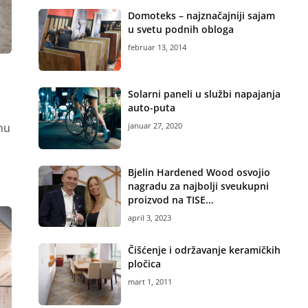
Domoteks – najznačajniji sajam
u svetu podnih obloga
februar 13, 2014
Solarni paneli u službi napajanja
auto-puta
januar 27, 2020
nu
Bjelin Hardened Wood osvojio
nagradu za najbolji sveukupni
proizvod na TISE...
april 3, 2023
Čišćenje i održavanje keramičkih
pločica
mart 1, 2011