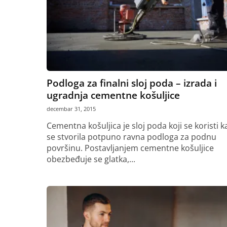
Podloga za finalni sloj poda – izrada i
ugradnja cementne košuljice
decembar 31, 2015
Cementna košuljica je sloj poda koji se koristi k
se stvorila potpuno ravna podloga za podnu
površinu. Postavljanjem cementne košuljice
obezbeđuje se glatka,...