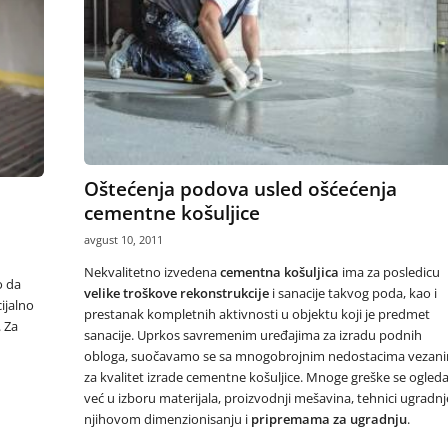
Oštećenja podova usled ošćećenja
cementne košuljice
avgust 10, 2011
Nekvalitetno izvedena
cementna košuljica
ima za posledicu
o da
velike troškove rekonstrukcije
i sanacije takvog poda, kao i
ijalno
prestanak kompletnih aktivnosti u objektu koji je predmet
 Za
sanacije. Uprkos savremenim uređajima za izradu podnih
obloga, suočavamo se sa mnogobrojnim nedostacima vezan
za kvalitet izrade cementne košuljice. Mnoge greške se ogleda
već u izboru materijala, proizvodnji mešavina, tehnici ugradnj
njihovom dimenzionisanju i
pripremama za ugradnju
.