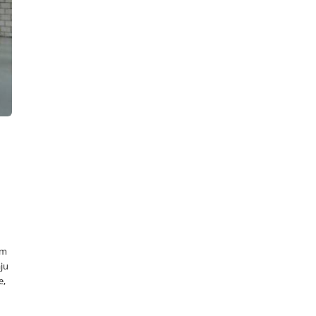
im
ju
e,