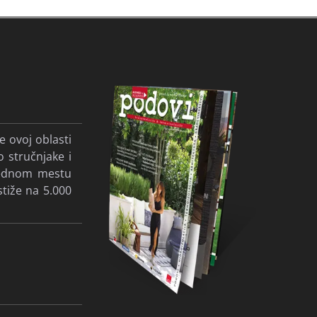
e ovoj oblasti
o stručnjake i
 jednom mestu
stiže na 5.000