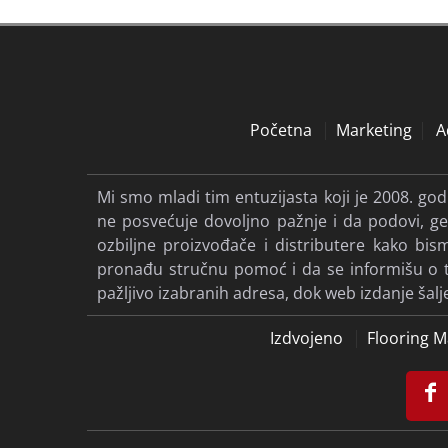
Početna
Marketing
A
Mi smo mladi tim entuzijasta koji je 2008. go
ne posvećuje dovoljno pažnje i da podovi, gen
ozbiljne proizvođače i distributere kako b
pronađu stručnu pomoć i da se informišu o tre
pažljivo izabranih adresa, dok web izdanje šal
Izdvojeno
Flooring M