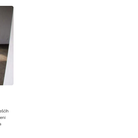
ešćih
čeni
a