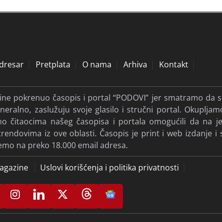
dresar
Pretplata
O nama
Arhiva
Kontakt
dine pokrenuo časopis i portal “PODOVI” jer smatramo da s
eralno, zaslužuju svoje glasilo i stručni portal. Okupljam
ismo čitaocima našeg časopisa i portala omogućili da na
ndovima iz ove oblasti. Časopis je print i web izdanje i 
jemo na preko 18.000 email adresa.
agazine
Uslovi korišćenja i politika privatnosti