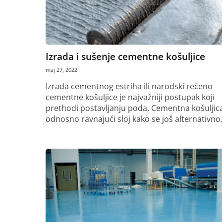
Izrada i sušenje cementne košuljice
maj 27, 2022
Izrada cementnog estriha ili narodski rečeno
cementne košuljice je najvažniji postupak koji
prethodi postavljanju poda. Cementna košuljica
odnosno ravnajući sloj kako se još alternativno.