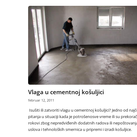
Vlaga u cementnoj košuljici
februar 12, 2011
Isušiti ili zatvoriti vlagu u cementnoj košuljici? Jedno od najč
pitanja u situaciji kada je potrošenosve vreme ili su prekora
rokovi zbog nepredviđenih dodatnih radova ili nepoštovanj
uslova i tehnoloških smernica u pripremi i izradi košuljice.