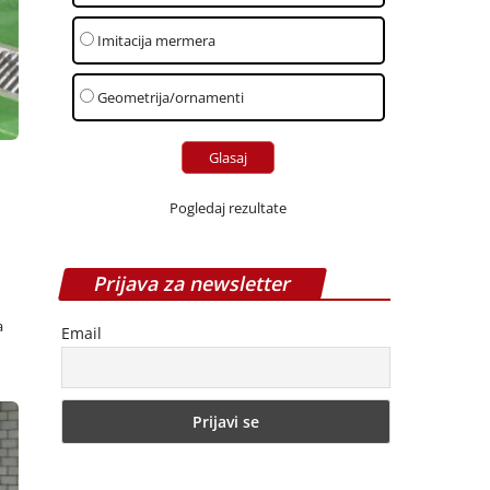
Imitacija mermera
Geometrija/ornamenti
Pogledaj rezultate
Prijava za newsletter
a
Email