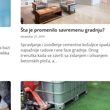
Šta je promenilo savremenu gradnju?
decembar 27, 2019
Spravljanje i izvođenje cementne košuljice spad
 bazi
najvažnije radove rane faze gradnje. Onog
elika
trenutka kada se završi sa zidanjem i izlivanjem
betonskih ploča, a...