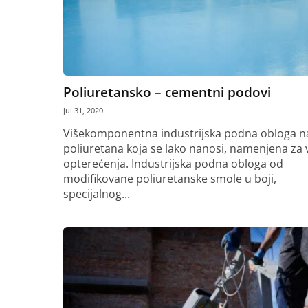
Poliuretansko – cementni podovi
jul 31, 2020
Višekomponentna industrijska podna obloga na
poliuretana koja se lako nanosi, namenjena za v
opterećenja. Industrijska podna obloga od
modifikovane poliuretanske smole u boji,
specijalnog...