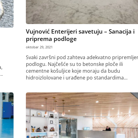
Vujnović Enterijeri savetuju – Sanacija i
priprema podloge
oktobar 29, 2021
Svaki završni pod zahteva adekvatno pripremlje
podlogu. Najčešće su to betonske ploče ili
,
cementne košuljice koje moraju da budu
..
hidroizlolovane i urađene po standardima...