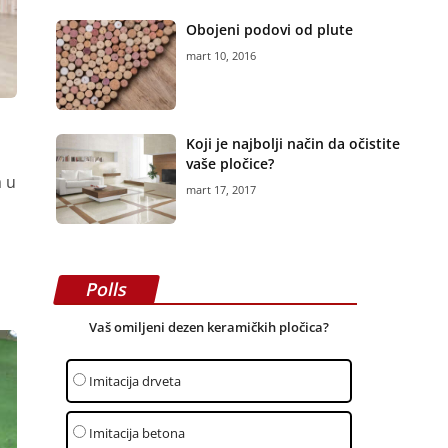
Obojeni podovi od plute
mart 10, 2016
Koji je najbolji način da očistite
vaše pločice?
a u
mart 17, 2017
Polls
Vaš omiljeni dezen keramičkih pločica?
Imitacija drveta
Imitacija betona