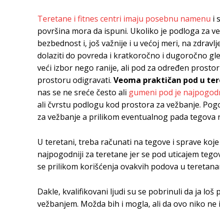
Teretane i fitnes centri imaju posebnu namenu
i 
površina mora da ispuni. Ukoliko je podloga za v
bezbednost i, još važnije i u većoj meri, na zdravl
dolaziti do povreda i kratkoročno i dugoročno gle
veći izbor nego ranije, ali pod za određen prostor
prostoru odigravati.
Veoma praktičan pod u ter
nas se ne sreće često ali
gumeni pod je najpogodn
ali čvrstu podlogu kod prostora za vežbanje. Pogo
za vežbanje a prilikom eventualnog pada tegova ne
U teretani, treba računati na tegove i sprave koje
najpogodniji za teretane jer se pod uticajem tego
se prilikom korišćenja ovakvih podova u teretan
Dakle, kvalifikovani ljudi su se pobrinuli da ja l
vežbanjem. Možda bih i mogla, ali da ovo niko ne 