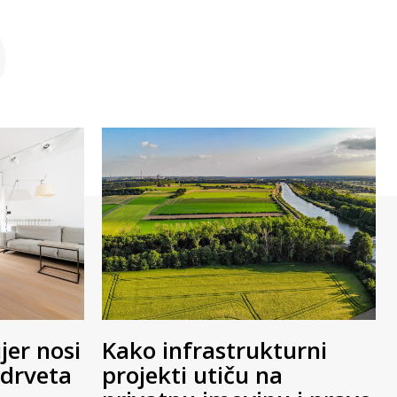
O
jer nosi
Kako infrastrukturni
 drveta
projekti utiču na