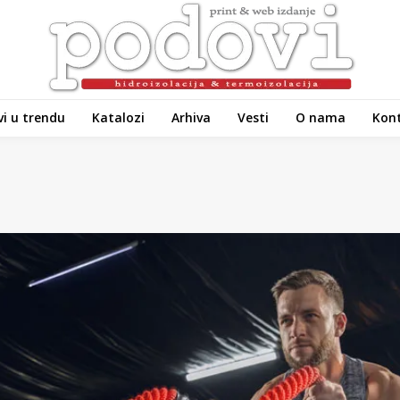
i u trendu
Katalozi
Arhiva
Vesti
O nama
Kon