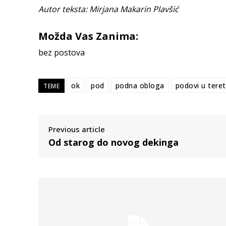
Autor teksta: Mirjana Makarin Plavšić
Možda Vas Zanima:
bez postova
ok
pod
podna obloga
podovi u teret
TEME
Previous article
Od starog do novog dekinga