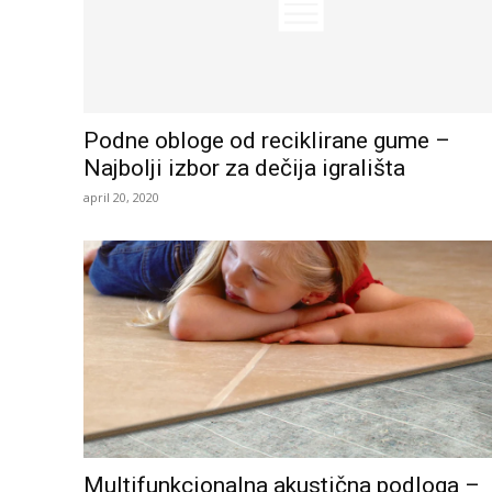
Podne obloge od reciklirane gume –
Najbolji izbor za dečija igrališta
april 20, 2020
Multifunkcionalna akustična podloga –