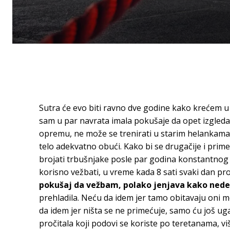
Sutra će evo biti ravno dve godine kako krećem u
sam u par navrata imala pokušaje da opet izgledam
opremu, ne može se trenirati u starim helankama j
telo adekvatno obući. Kako bi se drugačije i prim
brojati trbušnjake posle par godina konstantnog ve
korisno vežbati, u vreme kada 8 sati svaki dan p
pokušaj da vežbam, polako jenjava kako nedelj
prehladila. Neću da idem jer tamo obitavaju oni m
da idem jer ništa se ne primećuje, samo ću još u
pročitala koji podovi se koriste po teretanama, vi