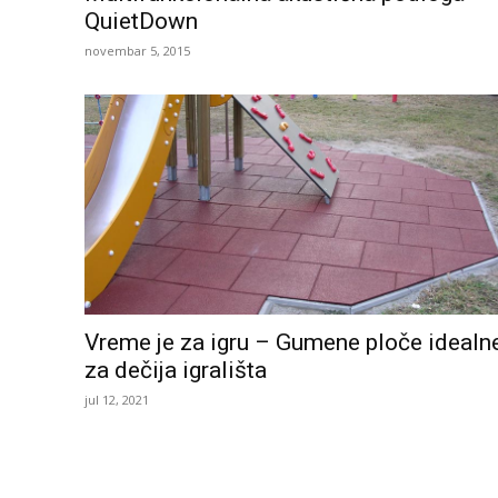
QuietDown
novembar 5, 2015
Vreme je za igru – Gumene ploče idealn
za dečija igrališta
jul 12, 2021