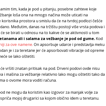
samim tim, kada je pod u pitanju, posebne zahteve koje
ežbanje loša ona na mnogo načina može uticati na
je korisnika prostora u smislu da će na tvrdoj podlozi češće
dano. Međutim, danas na tržištu postoji više vrsta podova i
 će se birati u odnosu na to kakve će se aktivnosti u tom
etanama ali i salama za vežbanje je pod od gume.
Kod
iji za ove namene.
On apsorbuje udarce i predstavlja meku
dan je i za teretane jer će apsorbovati vibracije od opreme
će se lako oštetiti.
 će vršiti znatan pritisak na pod. Drveni podovi ovde nisu
va i mašina za vežbanje relativno lako mogu oštetiti tako da
ama o ovome mora voditi računa.
oš pod ne mogu da koristim kao izgovor za manjak volje za
ispriča mojoj drugarici sa kojom obično idem u teretanu.