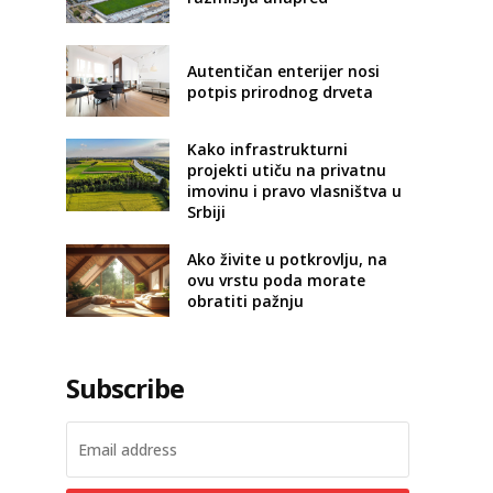
Autentičan enterijer nosi
potpis prirodnog drveta
Kako infrastrukturni
projekti utiču na privatnu
imovinu i pravo vlasništva u
Srbiji
Ako živite u potkrovlju, na
ovu vrstu poda morate
obratiti pažnju
Subscribe