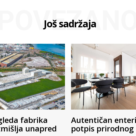
POVEZAN
Još sadržaja
gleda fabrika
Autentičan enteri
zmišlja unapred
potpis prirodnog