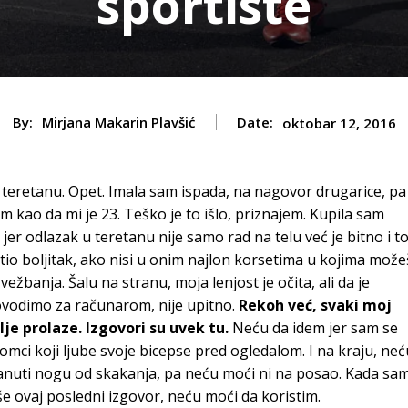
sportiste
By:
Mirjana Makarin Plavšić
Date:
oktobar 12, 2016
 teretanu. Opet. Imala sam ispada, na nagovor drugarice, pa
 kao da mi je 23. Teško je to išlo, priznajem. Kupila sam
er odlazak u teretanu nije samo rad na telu već je bitno i t
etio boljitak, ako nisi u onim najlon korsetima u kojima može
žbanja. Šalu na stranu, moja lenjost je očita, ali da je
rovodimo za računarom, nije upitno.
Rekoh već, svaki moj
e prolaze. Izgovori su uvek tu.
Neću da idem jer sam se
omci koji ljube svoje bicepse pred ogledalom. I na kraju, neć
ganuti nogu od skakanja, pa neću moći ni na posao. Kada sa
še ovaj posledni izgovor, neću moći da koristim.