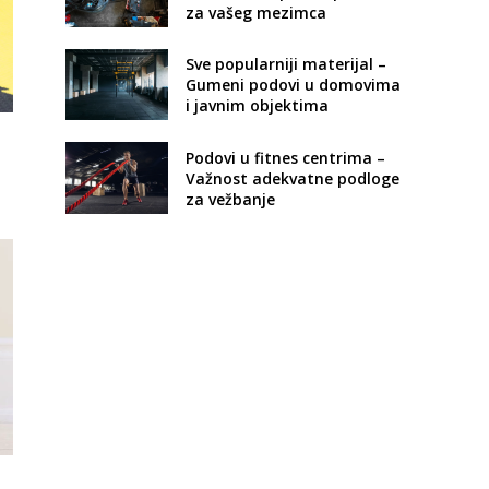
za vašeg mezimca
Sve popularniji materijal –
Gumeni podovi u domovima
i javnim objektima
e
Podovi u fitnes centrima –
Važnost adekvatne podloge
za vežbanje