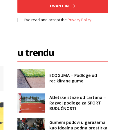
I WANT IN
I've read and accept the
Privacy Policy
.
u trendu
ECOGUMA – Podloge od
reciklirane gume
Atletske staze od tartana –
Razvoj podloge za SPORT
BUDUĆNOSTI
Gumeni podovi u garažama
kao idealna podna prostirka