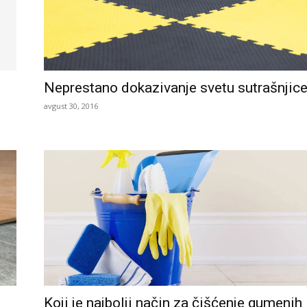
Neprestano dokazivanje svetu sutrašnjic
avgust 30, 2016
Koji je najbolji način za čišćenje gumenih