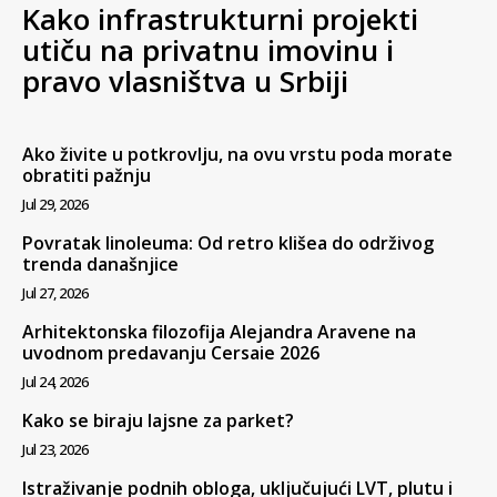
Kako infrastrukturni projekti
utiču na privatnu imovinu i
pravo vlasništva u Srbiji
Ako živite u potkrovlju, na ovu vrstu poda morate
obratiti pažnju
Jul 29, 2026
Povratak linoleuma: Od retro klišea do održivog
trenda današnjice
Jul 27, 2026
Arhitektonska filozofija Alejandra Aravene na
uvodnom predavanju Cersaie 2026
Jul 24, 2026
Kako se biraju lajsne za parket?
Jul 23, 2026
Istraživanje podnih obloga, uključujući LVT, plutu i