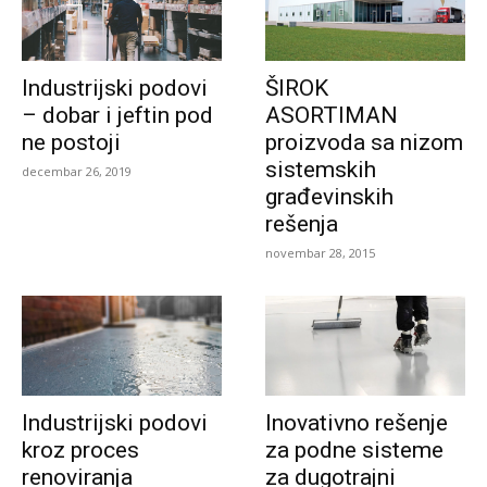
Industrijski podovi
ŠIROK
– dobar i jeftin pod
ASORTIMAN
ne postoji
proizvoda sa nizom
sistemskih
decembar 26, 2019
građevinskih
rešenja
novembar 28, 2015
Industrijski podovi
Inovativno rešenje
kroz proces
za podne sisteme
renoviranja
za dugotrajni