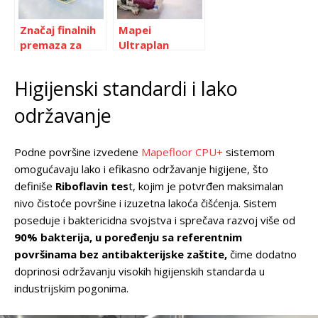
uslove
Značaj finalnih
Mapei
premaza za
Ultraplan
industrijske
Contract –
podove
Revolucija u
Higijenski standardi i lako
samorazlivajući
m nivelišućim
održavanje
masama
Podne površine izvedene
Mapefloor CPU+
sistemom
omogućavaju lako i efikasno održavanje higijene, što
definiše
Riboflavin tes
t, kojim je potvrđen maksimalan
nivo čistoće površine i izuzetna lakoća čišćenja. Sistem
poseduje i baktericidna svojstva i sprečava razvoj više od
90% bakterija, u poređenju sa referentnim
površinama bez antibakterijske zaštite,
čime dodatno
doprinosi održavanju visokih higijenskih standarda u
industrijskim pogonima.