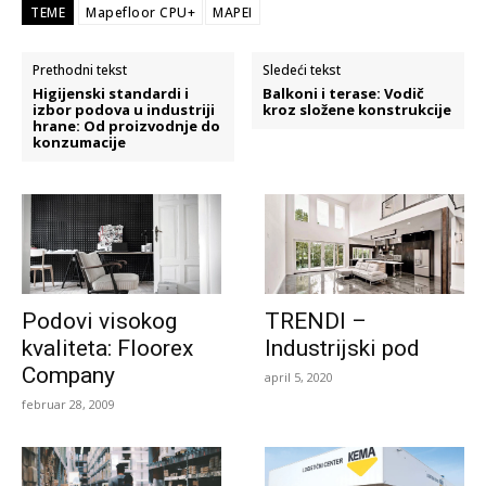
TEME
Mapefloor CPU+
MAPEI
Prethodni tekst
Sledeći tekst
Higijenski standardi i
Balkoni i terase: Vodič
izbor podova u industriji
kroz složene konstrukcije
hrane: Od proizvodnje do
konzumacije
Podovi visokog
TRENDI –
kvaliteta: Floorex
Industrijski pod
Company
april 5, 2020
februar 28, 2009