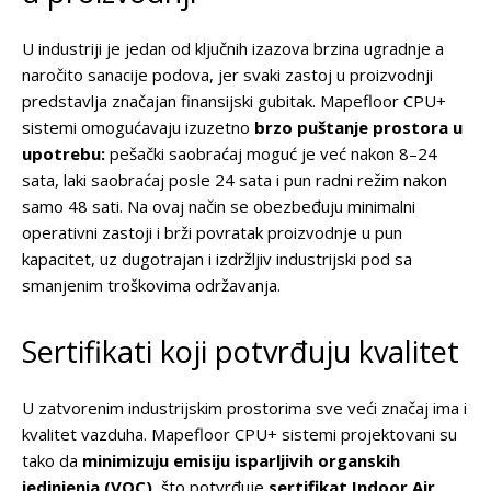
U industriji je jedan od ključnih izazova brzina ugradnje a
naročito sanacije podova, jer svaki zastoj u proizvodnji
predstavlja značajan finansijski gubitak. Mapefloor CPU+
sistemi omogućavaju izuzetno
brzo puštanje prostora u
upotrebu:
pešački saobraćaj moguć je već nakon 8–24
sata, laki saobraćaj posle 24 sata i pun radni režim nakon
samo 48 sati. Na ovaj način se obezbeđuju minimalni
operativni zastoji i brži povratak proizvodnje u pun
kapacitet, uz dugotrajan i izdržljiv industrijski pod sa
smanjenim troškovima održavanja.
Sertifikati koji potvrđuju kvalitet
U zatvorenim industrijskim prostorima sve veći značaj ima i
kvalitet vazduha. Mapefloor CPU+ sistemi projektovani su
tako da
minimizuju emisiju isparljivih organskih
jedinjenja (VOC),
što potvrđuje
sertifikat Indoor Air