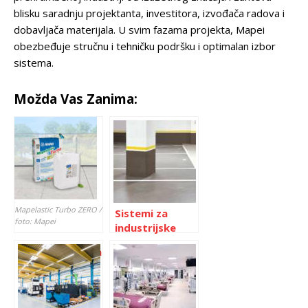
blisku saradnju projektanta, investitora, izvođača radova i
dobavljača materijala. U svim fazama projekta, Mapei
obezbeđuje stručnu i tehničku podršku i optimalan izbor
sistema.
Možda Vas Zanima:
Mapelastic Turbo ZERO /
Sistemi za
foto: Mapei
industrijske
podove
Brza i pouzdana
HEMIFLOOR EP i
hidroizolacija
PU
za sve
vremenske