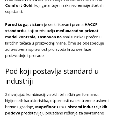
Comfort Gold
, koji garantuje nizak nivo emisije štetnih
supstanci.
Pored toga, sistem
je sertifikovan i prema
HACCP
standardu
, koji predstavlja
međunarodno priznat
model kontrole, zasnovan na
analizi rizika i praćenju
kritičnih tačaka u proizvodnji hrane, čime se obezbeđuje
zdravstvena ispravnost proizvoda kroz sve faze
proizvodnje i prerade.
Pod koji postavlja standard u
industriji
Zahvaljujući kombinaciji visokih tehničkih performansi,
higijenskih karakteristika, otpornosti na ekstremne uslove i
brzine ugradnje,
Mapefloor CPU+ sistemi industrijskih
podova
predstavljaju pouzdano rešenje za savremene