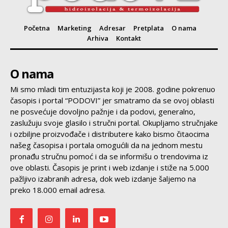
Početna
Marketing
Adresar
Pretplata
O nama
Arhiva
Kontakt
O nama
Mi smo mladi tim entuzijasta koji je 2008. godine pokrenuo
časopis i portal “PODOVI” jer smatramo da se ovoj oblasti
ne posvećuje dovoljno pažnje i da podovi, generalno,
zaslužuju svoje glasilo i stručni portal. Okupljamo stručnjake
i ozbiljne proizvođače i distributere kako bismo čitaocima
našeg časopisa i portala omogućili da na jednom mestu
pronađu stručnu pomoć i da se informišu o trendovima iz
ove oblasti. Časopis je print i web izdanje i stiže na 5.000
pažljivo izabranih adresa, dok web izdanje šaljemo na
preko 18.000 email adresa.