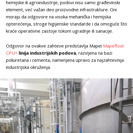
hemijske ili agroindustrije, podovi nisu samo građevinski
element, već važan deo proizvodne infrastrukture. Oni
moraju da odgovore na visoka mehanička i hemijska
opterećenja, stroge higijenske standarde i da omoguće što
kraće operativne zastoje tokom ugradnje ili sanacije.
Odgovor na ovakve zahteve predstavlja Mapei
Mapefloor
CPU+
linija industrijskih podova
, razvijena na bazi
poliuretana i cementa, namenjena upravo za najzahtevnija
industrijska okruženja.