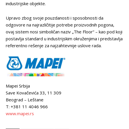
industrijske objekte.
Upravo zbog svoje pouzdanosti i sposobnosti da
odgovore na najrazličitije potrebe proizvodnih pogona,
ovaj sistem nosi simboličan naziv „The Floor“ – kao pod koji
postavlja standard u industrijskim okruženjima i predstavlja
referentno rešenje za najzahtevnije uslove rada.
Mapei Srbija
Save Kovačevića 33, 11 309
Beograd – Leštane
T: +381 11 4046 966
www.mapei.rs