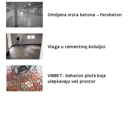
Omiljena vrsta betona – Ferobeton
Vlaga u cementnoj košuljici
VIBBET- behaton ploče koje
ulepšavaju vaš prostor