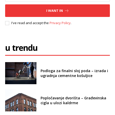
I WANT IN
I've read and accept the
Privacy Policy
.
u trendu
Podloga za finalni sloj poda – izrada i
ugradnja cementne košuljice
Popločavanje dvorišta – Građevinska
cigla u ulozi kaldrme