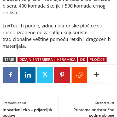
bisera, 400 komada školjki i 500 komada crnog
oniksa.
LuxTouch podne, zidne i plafonske pločice su
ručno izrađene od zanatlija koji koriste
tradicionalne veštine pomoću retkih i dragocenih
materijala.
TEME
DIZAJN ENTERIJERA
KERAMIKA
OK
PLOČICE
Prethodni tekst
Sledeći tekst
Inovativni eko – prijateljski
Priprema antistatične
podovi
podne obloge