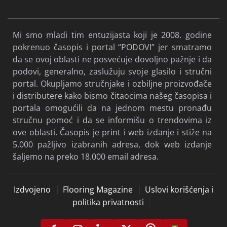
Mi smo mladi tim entuzijasta koji je 2008. godine
pokrenuo časopis i portal “PODOVI” jer smatramo
da se ovoj oblasti ne posvećuje dovoljno pažnje i da
podovi, generalno, zaslužuju svoje glasilo i stručni
portal. Okupljamo stručnjake i ozbiljne proizvođače
i distributere kako bismo čitaocima našeg časopisa i
portala omogućili da na jednom mestu pronađu
stručnu pomoć i da se informišu o trendovima iz
ove oblasti. Časopis je print i web izdanje i stiže na
5.000 pažljivo izabranih adresa, dok web izdanje
šaljemo na preko 18.000 email adresa.
Izdvojeno
Flooring Magazine
Uslovi korišćenja i
politika privatnosti