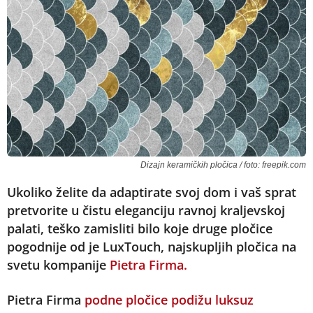
Dizajn keramičkih pločica / foto: freepik.com
Ukoliko želite da adaptirate svoj dom i vaš sprat
pretvorite u čistu eleganciju ravnoj kraljevskoj
palati, teško zamisliti bilo koje druge pločice
pogodnije od je LuxTouch, najskupljih pločica na
svetu kompanije
Pietra Firma.
Pietra Firma
podne pločice podižu luksuz