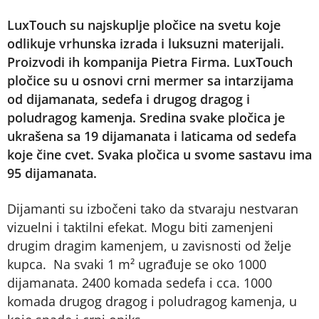
LuxTouch su najskuplje pločice na svetu koje
odlikuje vrhunska izrada i luksuzni materijali.
Proizvodi ih kompanija Pietra Firma. LuxTouch
pločice su u osnovi crni mermer sa intarzijama
od dijamanata, sedefa i drugog dragog i
poludragog kamenja. Sredina svake pločica je
ukrašena sa 19 dijamanata i laticama od sedefa
koje čine cvet. Svaka pločica u svome sastavu ima
95 dijamanata.
Dijamanti su izbočeni tako da stvaraju nestvaran
vizuelni i taktilni efekat. Mogu biti zamenjeni
drugim dragim kamenjem, u zavisnosti od želje
kupca. Na svaki 1 m² ugrađuje se oko 1000
dijamanata. 2400 komada sedefa i cca. 1000
komada drugog dragog i poludragog kamenja, u