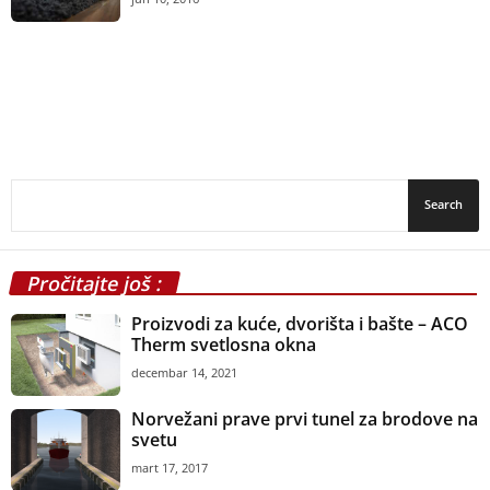
Pročitajte još :
Proizvodi za kuće, dvorišta i bašte – ACO
Therm svetlosna okna
decembar 14, 2021
Norvežani prave prvi tunel za brodove na
svetu
mart 17, 2017