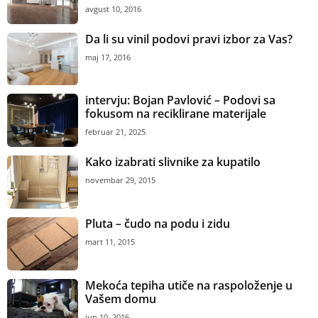
avgust 10, 2016
Da li su vinil podovi pravi izbor za Vas?
maj 17, 2016
intervju: Bojan Pavlović – Podovi sa
fokusom na reciklirane materijale
februar 21, 2025
Kako izabrati slivnike za kupatilo
novembar 29, 2015
Pluta – čudo na podu i zidu
mart 11, 2015
Mekoća tepiha utiče na raspoloženje u
Vašem domu
jun 10, 2016