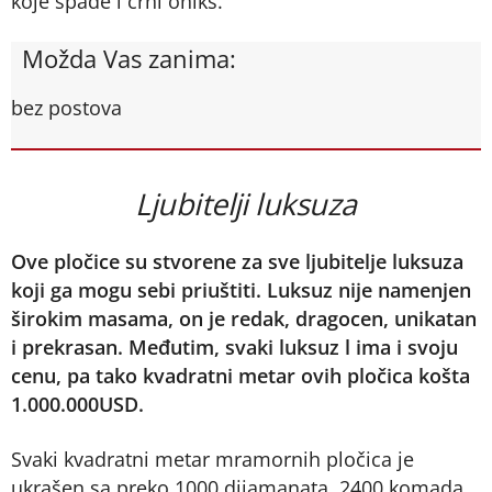
koje spade i crni oniks.
Možda Vas zanima:
bez postova
Ljubitelji luksuza
Ove pločice su stvorene za sve ljubitelje luksuza
koji ga mogu sebi priuštiti. Luksuz nije namenjen
širokim masama, on je redak, dragocen, unikatan
i prekrasan. Međutim, svaki luksuz l ima i svoju
cenu, pa tako kvadratni metar ovih pločica košta
1.000.000USD.
Svaki kvadratni metar mramornih pločica je
ukrašen sa preko 1000 dijamanata, 2400 komada