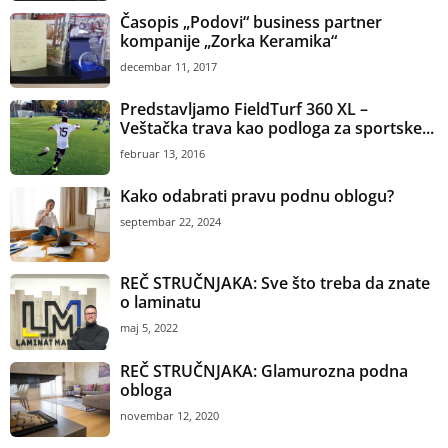
Časopis „Podovi“ business partner
kompanije „Zorka Keramika“
decembar 11, 2017
Predstavljamo FieldTurf 360 XL –
Veštačka trava kao podloga za sportske...
februar 13, 2016
Kako odabrati pravu podnu oblogu?
septembar 22, 2024
REČ STRUČNJAKA: Sve što treba da znate
o laminatu
maj 5, 2022
REČ STRUČNJAKA: Glamurozna podna
obloga
novembar 12, 2020