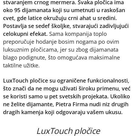
stvaranjem crnog mermera. Svaka pločica ima
oko 95 dijamanata koji su umetnuti u raskošan
cvet, gde latice okružuju crni ahat u sredini.
Postavlja se sedef školjke, stvarajući zadivljujući
celokupni efekat.
Sama kompanija toplo
preporučuje hodanje bosim nogama po ovim
luksuznim pločicama, jer su zbog dijamanata
blago podignute, što omogućava maksimalne
taktilne užitke.
LuxTouch pločice su ograničene funkcionalnosti,
što znači da ne mogu uživati široku primenu, već
se koristi samo u pet svetskih projekata. Ukoliko
ne želite dijamante, Pietra Firma nudi niz drugih
dragih kamenja koji odgovaraju vašem ukusu.
LuxTouch pločice