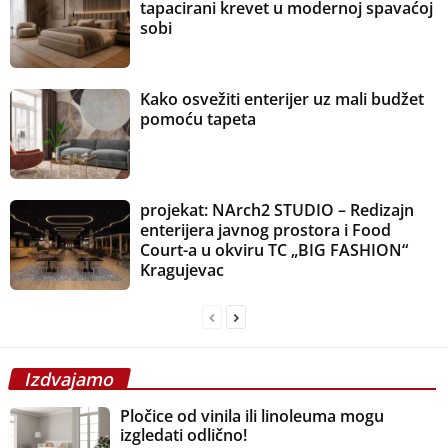
tapacirani krevet u modernoj spavaćoj
sobi
Kako osvežiti enterijer uz mali budžet
pomoću tapeta
projekat: NArch2 STUDIO – Redizajn
enterijera javnog prostora i Food
Court-a u okviru TC „BIG FASHION“
Kragujevac
Izdvajamo
Pločice od vinila ili linoleuma mogu
izgledati odlično!