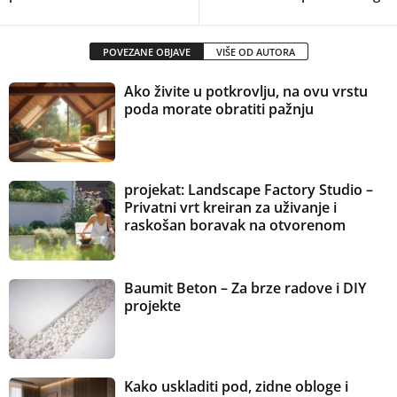
POVEZANE OBJAVE
VIŠE OD AUTORA
Ako živite u potkrovlju, na ovu vrstu
poda morate obratiti pažnju
projekat: Landscape Factory Studio –
Privatni vrt kreiran za uživanje i
raskošan boravak na otvorenom
Baumit Beton – Za brze radove i DIY
projekte
Kako uskladiti pod, zidne obloge i