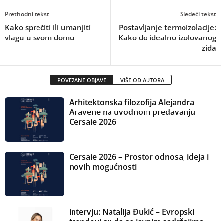
Prethodni tekst
Sledeći tekst
Kako sprečiti ili umanjiti
Postavljanje termoizolacije:
vlagu u svom domu
Kako do idealno izolovanog
zida
POVEZANE OBJAVE
VIŠE OD AUTORA
Arhitektonska filozofija Alejandra
Aravene na uvodnom predavanju
Cersaie 2026
Cersaie 2026 – Prostor odnosa, ideja i
novih mogućnosti
intervju: Natalija Đukić – Evropski