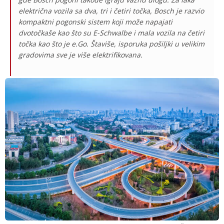
električna vozila sa dva, tri i četiri točka, Bosch je razvio
kompaktni pogonski sistem koji može napajati
dvotočkaše kao što su E-Schwalbe i mala vozila na četiri
točka kao što je e.Go. Štaviše, isporuka pošiljki u velikim
gradovima sve je više elektrifikovana.