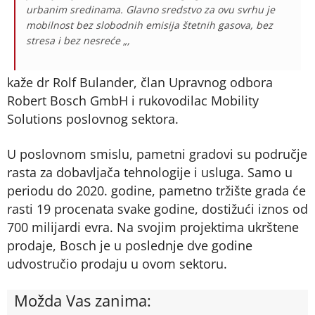
urbanim sredinama. Glavno sredstvo za ovu svrhu je
mobilnost bez slobodnih emisija štetnih gasova, bez
stresa i bez nesreće „,
kaže dr Rolf Bulander, član Upravnog odbora
Robert Bosch GmbH i rukovodilac Mobility
Solutions poslovnog sektora.
U poslovnom smislu, pametni gradovi su područje
rasta za dobavljača tehnologije i usluga. Samo u
periodu do 2020. godine, pametno tržište grada će
rasti 19 procenata svake godine, dostižući iznos od
700 milijardi evra. Na svojim projektima ukrštene
prodaje, Bosch je u poslednje dve godine
udvostručio prodaju u ovom sektoru.
Možda Vas zanima: