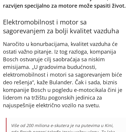
razvijen specijalno za motore može spasiti život.
Elektromobilnost i motor sa
sagorevanjem za bolji kvalitet vazduha
Naročito u konurbacijama, kvalitet vazduha će
ostati važno pitanje. Iz tog razloga, kompanija
Bosch ostvaruje cilj saobraćaja sa niskim
emisijama. „U gradovima budućnosti,
elektromobilnost i motori sa sagorevanjem biće
deo rešenja“, kaže Bulander. Čak i sada, biznis
kompanije Bosch u pogledu e-motocikala čini je
liderom na tržištu pogonskih jedinica za
najuspešnije električno vozilo na svetu.
Više od 200 miliona e-skutera je na putevima u Kini,
gde Bosch pogoni takođe igraju važnu ulogu. Za laka