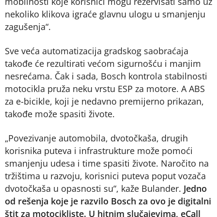
mobilnosti koje korisnici mogu rezervisati samo uz
nekoliko klikova igraće glavnu ulogu u smanjenju
zagušenja“.
Sve veća automatizacija gradskog saobraćaja
takođe će rezultirati većom sigurnošću i manjim
nesrećama. Čak i sada, Bosch kontrola stabilnosti
motocikla pruža neku vrstu ESP za motore. A ABS
za e-bicikle, koji je nedavno premijerno prikazan,
takođe može spasiti živote.
„Povezivanje automobila, dvotočkaša, drugih
korisnika puteva i infrastrukture može pomoći
smanjenju udesa i time spasiti živote. Naročito na
tržištima u razvoju, korisnici puteva poput vozača
dvotočkaša u opasnosti su“, kaže Bulander.
Jedno
od rešenja koje je razvilo Bosch za ovo je digitalni
štit za motocikliste. U hitnim slučajevima, eCall