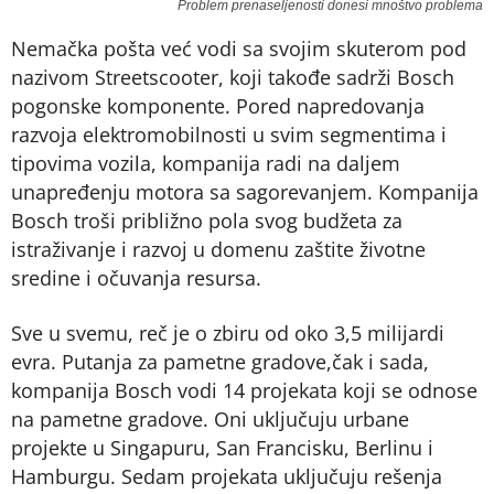
Problem prenaseljenosti donesi mnoštvo problema
Nemačka pošta već vodi sa svojim skuterom pod
nazivom Streetscooter, koji takođe sadrži Bosch
pogonske komponente. Pored napredovanja
razvoja elektromobilnosti u svim segmentima i
tipovima vozila, kompanija radi na daljem
unapređenju motora sa sagorevanjem. Kompanija
Bosch troši približno pola svog budžeta za
istraživanje i razvoj u domenu zaštite životne
sredine i očuvanja resursa.
Sve u svemu, reč je o zbiru od oko 3,5 milijardi
evra. Putanja za pametne gradove,čak i sada,
kompanija Bosch vodi 14 projekata koji se odnose
na pametne gradove. Oni uključuju urbane
projekte u Singapuru, San Francisku, Berlinu i
Hamburgu. Sedam projekata uključuju rešenja