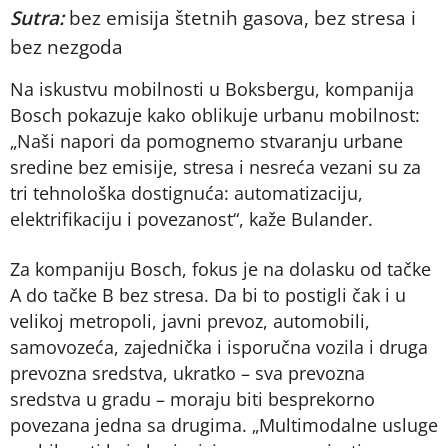
Sutra:
bez emisija štetnih gasova, bez stresa i
bez nezgoda
Na iskustvu mobilnosti u Boksbergu, kompanija
Bosch pokazuje kako oblikuje urbanu mobilnost:
„Naši napori da pomognemo stvaranju urbane
sredine bez emisije, stresa i nesreća vezani su za
tri tehnološka dostignuća: automatizaciju,
elektrifikaciju i povezanost“, kaže Bulander.
Za kompaniju Bosch, fokus je na dolasku od tačke
A do tačke B bez stresa. Da bi to postigli čak i u
velikoj metropoli, javni prevoz, automobili,
samovozeća, zajednička i isporučna vozila i druga
prevozna sredstva, ukratko – sva prevozna
sredstva u gradu – moraju biti besprekorno
povezana jedna sa drugima. „Multimodalne usluge