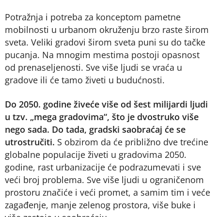
Potražnja i potreba za konceptom pametne
mobilnosti u urbanom okruženju brzo raste širom
sveta. Veliki gradovi širom sveta puni su do tačke
pucanja. Na mnogim mestima postoji opasnost
od prenaseljenosti. Sve više ljudi se vraća u
gradove ili će tamo živeti u budućnosti.
Do 2050. godine živeće više od šest milijardi ljudi
u tzv. „mega gradovima“, što je dvostruko više
nego sada. Do tada, gradski saobraćaj će se
utrostručiti.
S obzirom da će približno dve trećine
globalne populacije živeti u gradovima 2050.
godine, rast urbanizacije će podrazumevati i sve
veći broj problema. Sve više ljudi u ograničenom
prostoru značiće i veći promet, a samim tim i veće
zagađenje, manje zelenog prostora, više buke i