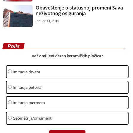
Obaveštenje o statusnoj promeni Sava
neživotnog osiguranja
januar 11, 2019
Polls
Vaš omiljeni dezen keramičkih pločica?
Imitacija drveta
Imitacija betona
Imitacija mermera
Geometrija/ornamenti