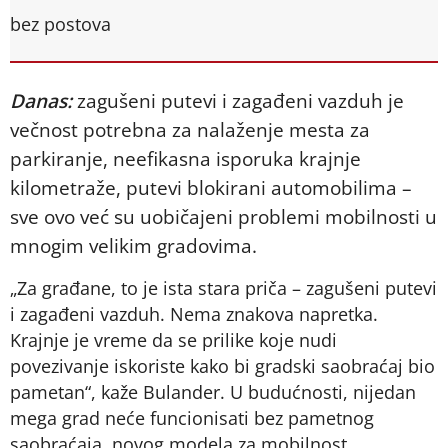
bez postova
Danas:
zagušeni putevi i zagađeni vazduh je
večnost potrebna za nalaženje mesta za
parkiranje, neefikasna isporuka krajnje
kilometraže, putevi blokirani automobilima –
sve ovo već su uobičajeni problemi mobilnosti u
mnogim velikim gradovima.
„Za građane, to je ista stara priča – zagušeni putevi
i zagađeni vazduh. Nema znakova napretka.
Krajnje je vreme da se prilike koje nudi
povezivanje iskoriste kako bi gradski saobraćaj bio
pametan“, kaže Bulander. U budućnosti, nijedan
mega grad neće funcionisati bez pametnog
saobraćaja, novog modela za mobilnost.