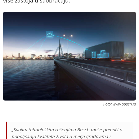
više zastoja u saobraćaju.
Foto: www.bosch.rs
„Svojim tehnološkim rešenjima Bosch može pomoći u
poboljšanju kvaliteta života u mega gradovima i