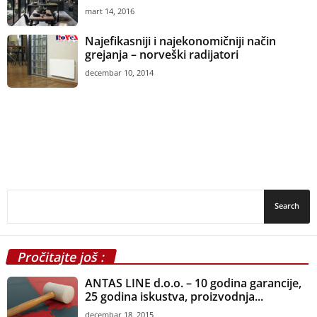
mart 14, 2016
Najefikasniji i najekonomičniji način
grejanja – norveški radijatori
decembar 10, 2014
Pročitajte još :
ANTAS LINE d.o.o. – 10 godina garancije,
25 godina iskustva, proizvodnja...
decembar 18, 2015