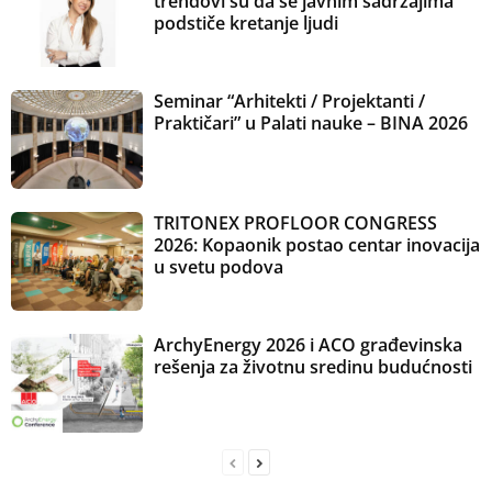
trendovi su da se javnim sadržajima
podstiče kretanje ljudi
Seminar “Arhitekti / Projektanti /
Praktičari” u Palati nauke – BINA 2026
TRITONEX PROFLOOR CONGRESS
2026: Kopaonik postao centar inovacija
u svetu podova
ArchyEnergy 2026 i ACO građevinska
rešenja za životnu sredinu budućnosti