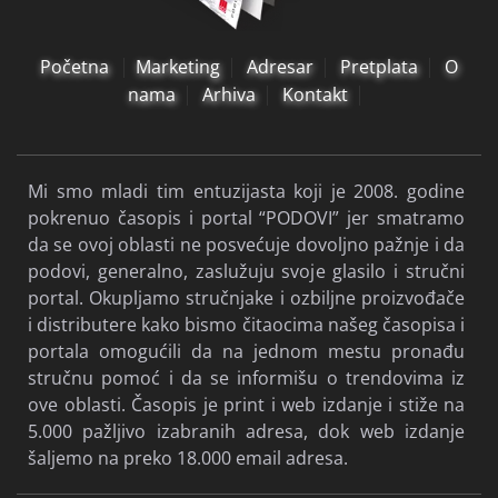
Početna
Marketing
Adresar
Pretplata
O
nama
Arhiva
Kontakt
Mi smo mladi tim entuzijasta koji je 2008. godine
pokrenuo časopis i portal “PODOVI” jer smatramo
da se ovoj oblasti ne posvećuje dovoljno pažnje i da
podovi, generalno, zaslužuju svoje glasilo i stručni
portal. Okupljamo stručnjake i ozbiljne proizvođače
i distributere kako bismo čitaocima našeg časopisa i
portala omogućili da na jednom mestu pronađu
stručnu pomoć i da se informišu o trendovima iz
ove oblasti. Časopis je print i web izdanje i stiže na
5.000 pažljivo izabranih adresa, dok web izdanje
šaljemo na preko 18.000 email adresa.