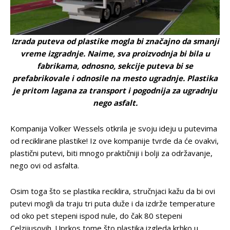
Izrada puteva od plastike mogla bi značajno da smanji
vreme izgradnje. Naime, sva proizvodnja bi bila u
fabrikama, odnosno, sekcije puteva bi se
prefabrikovale i odnosile na mesto ugradnje. Plastika
je pritom lagana za transport i pogodnija za ugradnju
nego asfalt.
Kompanija Volker Wessels otkrila je svoju ideju u putevima
od reciklirane plastike! Iz ove kompanije tvrde da će ovakvi,
plastični putevi, biti mnogo praktičniji i bolji za održavanje,
nego ovi od asfalta.
Osim toga što se plastika reciklira, stručnjaci kažu da bi ovi
putevi mogli da traju tri puta duže i da izdrže temperature
od oko pet stepeni ispod nule, do čak 80 stepeni
Celzijusovih. Uprkos tome što plastika izgleda krhko u