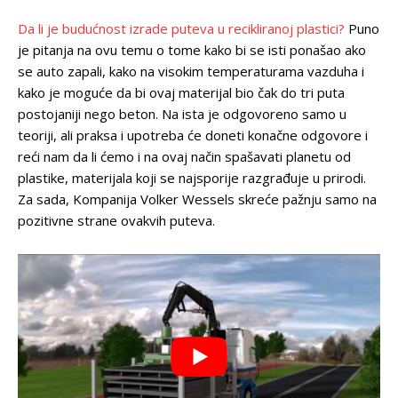
Da li je budućnost izrade puteva u recikliranoj plastici?
Puno
je pitanja na ovu temu o tome kako bi se isti ponašao ako
se auto zapali, kako na visokim temperaturama vazduha i
kako je moguće da bi ovaj materijal bio čak do tri puta
postojaniji nego beton. Na ista je odgovoreno samo u
teoriji, ali praksa i upotreba će doneti konačne odgovore i
reći nam da li ćemo i na ovaj način spašavati planetu od
plastike, materijala koji se najsporije razgrađuje u prirodi.
Za sada, Kompanija Volker Wessels skreće pažnju samo na
pozitivne strane ovakvih puteva.