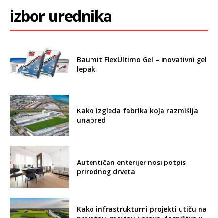
izbor urednika
Baumit FlexUltimo Gel – inovativni gel
lepak
Kako izgleda fabrika koja razmišlja
unapred
Autentičan enterijer nosi potpis
prirodnog drveta
Kako infrastrukturni projekti utiču na