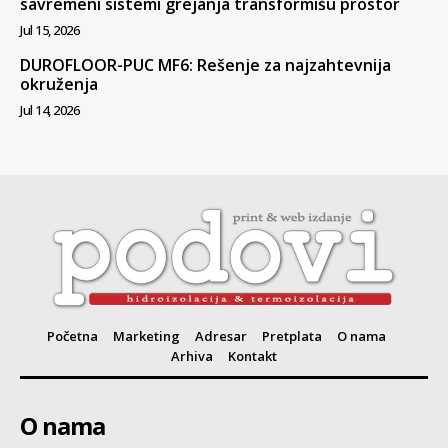
savremeni sistemi grejanja transformišu prostor
Jul 15, 2026
DUROFLOOR-PUC MF6: Rešenje za najzahtevnija
okruženja
Jul 14, 2026
Početna
Marketing
Adresar
Pretplata
O nama
Arhiva
Kontakt
O nama