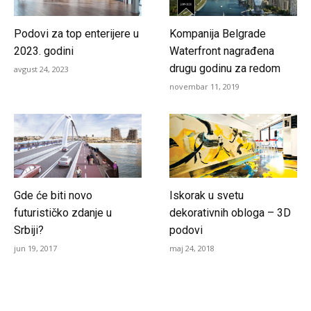
Podovi za top enterijere u
Kompanija Belgrade
2023. godini
Waterfront nagrađena
drugu godinu za redom
avgust 24, 2023
novembar 11, 2019
Gde će biti novo
Iskorak u svetu
futurističko zdanje u
dekorativnih obloga – 3D
Srbiji?
podovi
jun 19, 2017
maj 24, 2018