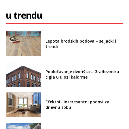
u trendu
Lepota brodskih podova – seljački i
trendi
Popločavanje dvorišta – Građevinska
cigla u ulozi kaldrme
Efektni i interesantni podovi za
dnevnu sobu