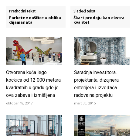
Prethodni tekst
Sledeći tekst
Parketne daščice u obliku
Škart prodaju kao ekstra
dijamanata
kvalitet
Otvorena kuća lego
Saradnja investitora,
kockica od 12 000 metara
projektanta, dizajnera
kvadratnih u gradu gde je
enterijera i izvođača
ova zabava i izmišljena
radova na projektu
oktobar 18, 2017
mart 30, 2015