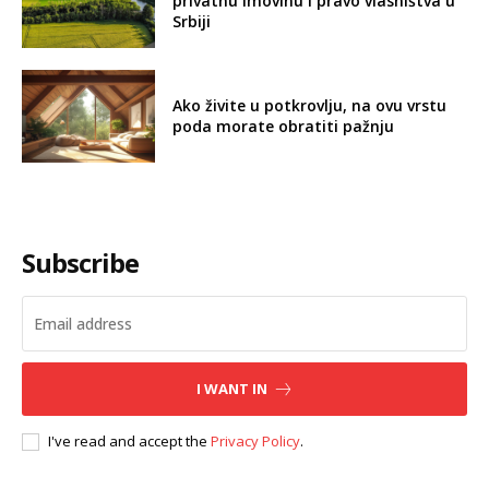
privatnu imovinu i pravo vlasništva u
Srbiji
Ako živite u potkrovlju, na ovu vrstu
poda morate obratiti pažnju
Subscribe
I WANT IN
I've read and accept the
Privacy Policy
.