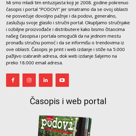
Mi smo mladi tim entuzijasta koji je 2008. godine pokrenuo
časopis i portal “PODOVI” jer smatramo da se ovoj oblasti
ne posvećuje dovoljno pažnje i da podovi, generalno,
zaslužuju svoje glasilo i stručni portal. Okupljamo stručnjake
i ozbiljne proizvođače i distributere kako bismo čitaocima
našeg časopisa i portala omogućili da na jednom mestu
pronađu stručnu pomoć i da se informišu o trendovima iz
ove oblasti. Časopis je print i web izdanje i stiže na 5.000
pažljivo izabranih adresa, dok web izdanje šaljemo na
preko 18.000 email adresa.
Časopis i web portal