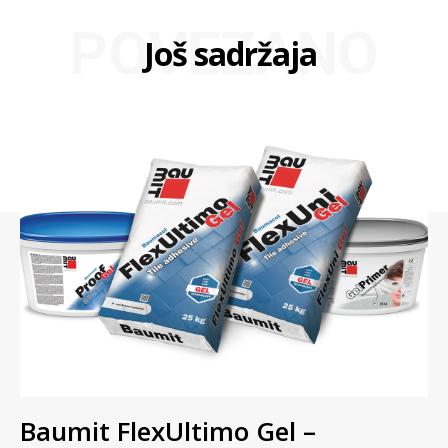
POVEZANO
Još sadržaja
Baumit FlexUltimo Gel –