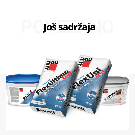
POVEZANO
Još sadržaja