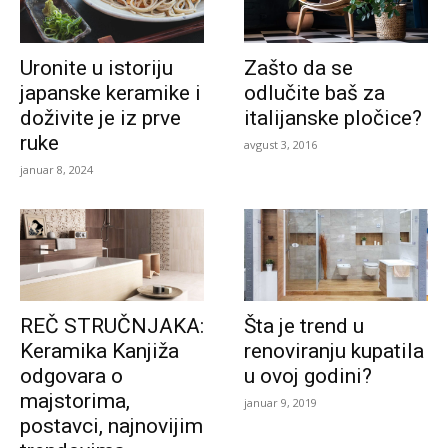
Uronite u istoriju
Zašto da se
japanske keramike i
odlučite baš za
doživite je iz prve
italijanske pločice?
ruke
avgust 3, 2016
januar 8, 2024
REČ STRUČNJAKA:
Šta je trend u
Keramika Kanjiža
renoviranju kupatila
odgovara o
u ovoj godini?
majstorima,
januar 9, 2019
postavci, najnovijim