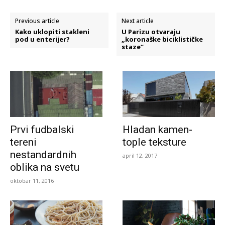
Previous article
Next article
Kako uklopiti stakleni
U Parizu otvaraju
pod u enterijer?
„koronaške biciklističke
staze“
Prvi fudbalski
Hladan kamen-
tereni
tople teksture
nestandardnih
april 12, 2017
oblika na svetu
oktobar 11, 2016