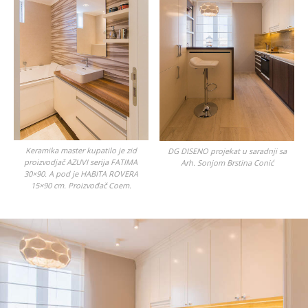
Keramika master kupatilo je zid
DG DISENO projekat u saradnji sa
proizvodjač AZUVI serija FATIMA
Arh. Sonjom Brstina Conić
30×90. A pod je HABITA ROVERA
15×90 cm. Proizvođač Coem.