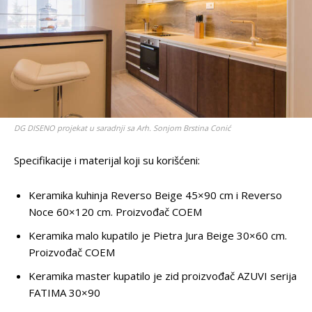
DG DISENO projekat u saradnji sa Arh. Sonjom Brstina Conić
Specifikacije i materijal koji su korišćeni:
Keramika kuhinja Reverso Beige 45×90 cm i Reverso
Noce 60×120 cm. Proizvođač COEM
Keramika malo kupatilo je Pietra Jura Beige 30×60 cm.
Proizvođač COEM
Keramika master kupatilo je zid proizvođač AZUVI serija
FATIMA 30×90