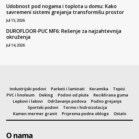
Udobnost pod nogama i toplota u domu: Kako
savremeni sistemi grejanja transformišu prostor
Jul 15, 2026
DUROFLOOR-PUC MF6: Rešenje za najzahtevnija
okruženja
Jul 14, 2026
Industrijski podovi
Parketi i laminati
Keramika
Tepisi
PVC i linoleum
Deking
Podovi od plute
Reciklirana guma
Lepkovi i lakovi
Održavanje podova
Podno grejanje
Sportski podovi
Termo i hidroizolacija
Kamen mermer granit
Priprema podne obloge
Ostalo
O nama