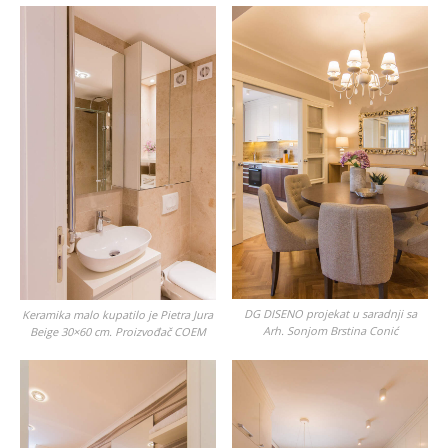
DG DISENO projekat u saradnji sa
Keramika malo kupatilo je Pietra Jura
Arh. Sonjom Brstina Conić
Beige 30×60 cm. Proizvođač COEM