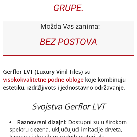
GRUPE.
Možda Vas zanima:
BEZ POSTOVA
Gerflor LVT (Luxury Vinil Tiles) su
visokokvalitetne podne obloge
koje kombinuju
estetiku, izdržljivots i jednostavno održavanje.
Svojstva Gerflor LVT
Raznovrsni dizajni:
Dostupni su u širokom
spektru dezena, uključujući imitacije drveta,
kamena i drugih prirodnih materijala.