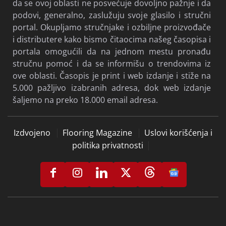
da se ovoj oblasti ne posvećuje dovoljno pažnje i da
podovi, generalno, zaslužuju svoje glasilo i stručni
portal. Okupljamo stručnjake i ozbiljne proizvođače
i distributere kako bismo čitaocima našeg časopisa i
portala omogućili da na jednom mestu pronađu
stručnu pomoć i da se informišu o trendovima iz
ove oblasti. Časopis je print i web izdanje i stiže na
5.000 pažljivo izabranih adresa, dok web izdanje
šaljemo na preko 18.000 email adresa.
Izdvojeno
Flooring Magazine
Uslovi korišćenja i
politika privatnosti