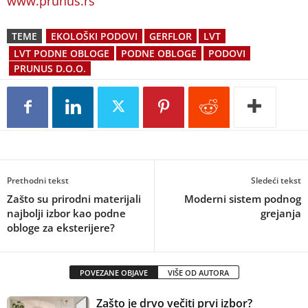
www.prunus.rs
TEME
EKOLOŠKI PODOVI
GERFLOR
LVT
LVT PODNE OBLOGE
PODNE OBLOGE
PODOVI
PRUNUS D.O.O.
Prethodni tekst
Sledeći tekst
Zašto su prirodni materijali
Moderni sistem podnog
najbolji izbor kao podne
grejanja
obloge za eksterijere?
POVEZANE OBJAVE
VIŠE OD AUTORA
Zašto je drvo večiti prvi izbor?