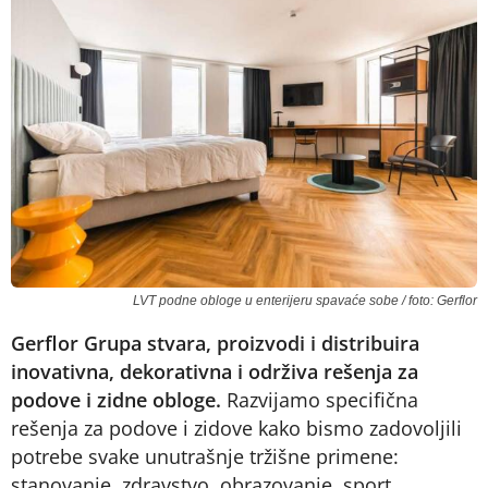
LVT podne obloge u enterijeru spavaće sobe / foto: Gerflor
Gerflor Grupa stvara, proizvodi i distribuira
inovativna, dekorativna i održiva rešenja za
podove i zidne obloge.
Razvijamo specifična
rešenja za podove i zidove kako bismo zadovoljili
potrebe svake unutrašnje tržišne primene:
stanovanje, zdravstvo, obrazovanje, sport,