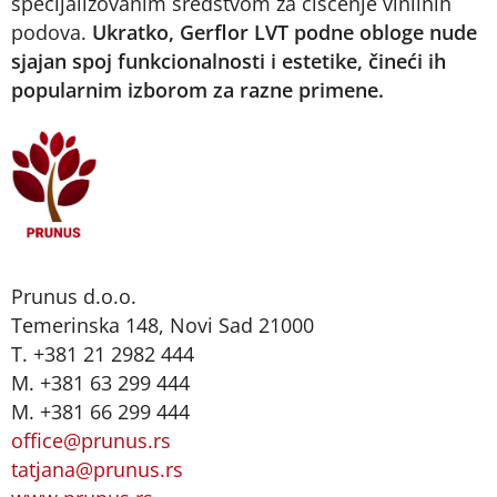
specijalizovanim sredstvom za čišćenje vinilnih
podova.
Ukratko, Gerflor LVT podne obloge nude
sjajan spoj funkcionalnosti i estetike, čineći ih
popularnim izborom za razne primene.
Prunus d.o.o.
Temerinska 148, Novi Sad 21000
T. +381 21 2982 444
M. +381 63 299 444
M. +381 66 299 444
office@prunus.rs
tatjana@prunus.rs