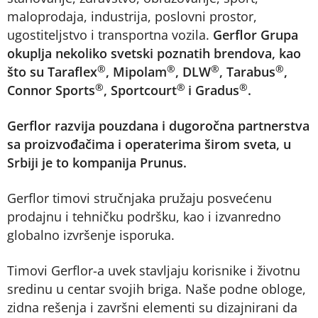
maloprodaja, industrija, poslovni prostor,
ugostiteljstvo i transportna vozila.
Gerflor Grupa
okuplja nekoliko svetski poznatih brendova, kao
®
®
®
®
što su Taraflex
, Mipolam
, DLW
, Tarabus
,
®
®
®
Connor Sports
, Sportcourt
i Gradus
.
Gerflor razvija pouzdana i dugoročna partnerstva
sa proizvođačima i operaterima širom sveta, u
Srbiji je to kompanija Prunus.
Gerflor timovi stručnjaka pružaju posvećenu
prodajnu i tehničku podršku, kao i izvanredno
globalno izvršenje isporuka.
Timovi Gerflor-a uvek stavljaju korisnike i životnu
sredinu u centar svojih briga. Naše podne obloge,
zidna rešenja i završni elementi su dizajnirani da