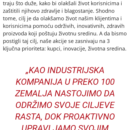
traju što duže, kako bi olakšali život korisnicima i
zaštitili njihovo zdravlje i blagostanje. Shodno
tome, cilj je da olakšamo život našim klijentima i
korisnicima pomoću održivih, inovativnih, zdravih
proizvoda koji poštuju životnu sredinu. A da bismo
postigli taj cilj, naše akcije se zasnivaju na 3
ključna prioriteta: kupci, inovacije, životna sredina.
„KAO INDUSTRIJSKA
KOMPANIJA U PREKO 100
ZEMALJA NASTOJIMO DA
ODRŽIMO SVOJE CILJEVE
RASTA, DOK PROAKTIVNO
UPRAVLJAMO SVOJIM