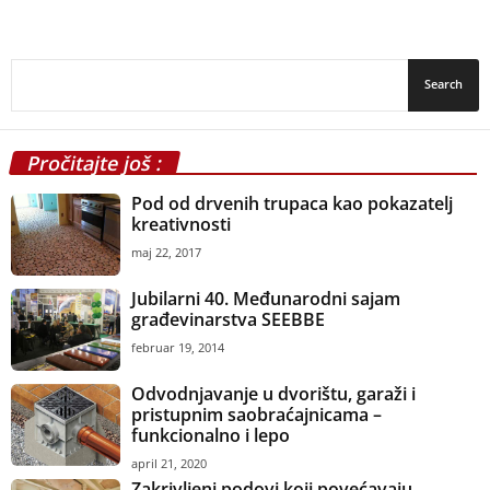
Pročitajte još :
Pod od drvenih trupaca kao pokazatelj
kreativnosti
maj 22, 2017
Jubilarni 40. Međunarodni sajam
građevinarstva SEEBBE
februar 19, 2014
Odvodnjavanje u dvorištu, garaži i
pristupnim saobraćajnicama –
funkcionalno i lepo
april 21, 2020
Zakrivljeni podovi koji povećavaju