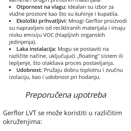
Otpornost na vlagu:
Idealan su izbor za
vlažne prostore kao što su kuhinje i kupatila.
Ekološki prihvatljivi:
Mnogi Gerflor proizvodi
su napravljeni od recikliranih materijala i imaju
nisku emisiju VOC (hlapljivih organskih
jedinjenja).
Laka instalacija:
Mogu se postaviti na
različite načine, uključujući „floating“ sistem ili
lepljenje, što olakšava proces postavljanja.
Udobnost:
Pružaju dobru toplotnu i zvučnu
izolaciju, kao i udobnost pri hodanju.
Preporučena upotreba
Gerflor LVT se može koristiti u različitim
okruženjima: