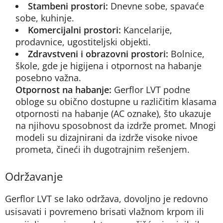
Stambeni prostori:
Dnevne sobe, spavaće
sobe, kuhinje.
Komercijalni prostori:
Kancelarije,
prodavnice, ugostiteljski objekti.
Zdravstveni i obrazovni prostori:
Bolnice,
škole, gde je higijena i otpornost na habanje
posebno važna.
Otpornost na habanje:
Gerflor LVT podne
obloge su obično dostupne u različitim klasama
otpornosti na habanje (AC oznake), što ukazuje
na njihovu sposobnost da izdrže promet. Mnogi
modeli su dizajnirani da izdrže visoke nivoe
prometa, čineći ih dugotrajnim rešenjem.
Održavanje
Gerflor LVT se lako održava, dovoljno je redovno
usisavati i povremeno brisati vlažnom krpom ili