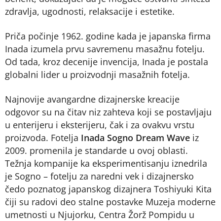
zdravlja, ugodnosti, relaksacije i estetike.
Priča počinje 1962. godine kada je japanska firma
Inada izumela prvu savremenu masažnu fotelju.
Od tada, kroz decenije invencija, Inada je postala
globalni lider u proizvodnji masažnih fotelja.
Najnovije avangardne dizajnerske kreacije
odgovor su na čitav niz zahteva koji se postavljaju
u enterijeru i eksterijeru, čak i za ovakvu vrstu
proizvoda. Fotelja
Inada Sogno Dream Wave
iz
2009. promenila je standarde u ovoj oblasti.
Težnja kompanije ka eksperimentisanju iznedrila
je Sogno – fotelju za naredni vek i dizajnersko
čedo poznatog japanskog dizajnera Toshiyuki Kita
čiji su radovi deo stalne postavke Muzeja moderne
umetnosti u Njujorku, Centra Žorž Pompidu u