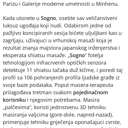
Parizu i Galerije moderne umetnosti u Minhenu.
Kada utonete u
Sogno
, osetite sav veličanstveni
luksuz ugođaja koji nudi. Odabirom jedne od
pažljivo koncipiranih sesija bićete uljuljkani kao u
zagrljaju, uživajuci u vrhunskoj masaži koja je
rezultat znanja majstora japanskog inženjerstva i
eksperata shiatsu masaže. „
Sogno
“ fotelja
tehnologijom infracrvenih optičkih senzora
detektuje 11 shiatsu tačaka duž kičme, i poredi taj
profil sa 106 pohranjenih profila ljudske građe iz
svoje baze podataka. Poput masera-terapeuta
prilagođava tretman svakom
pojedinačnom
korisniku
i njegovim potrebama. Masira
„palčevima“, koristi jedinstvenu 3D tehniku
masiranja valjcima (gore-dole, napred-nazad),
primenjuje tehniku gnječenja oponašajuci cvrste,