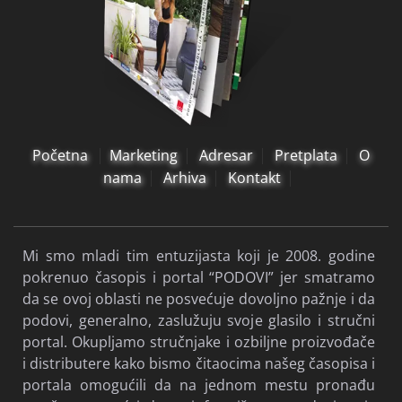
Početna
Marketing
Adresar
Pretplata
O
nama
Arhiva
Kontakt
Mi smo mladi tim entuzijasta koji je 2008. godine
pokrenuo časopis i portal “PODOVI” jer smatramo
da se ovoj oblasti ne posvećuje dovoljno pažnje i da
podovi, generalno, zaslužuju svoje glasilo i stručni
portal. Okupljamo stručnjake i ozbiljne proizvođače
i distributere kako bismo čitaocima našeg časopisa i
portala omogućili da na jednom mestu pronađu