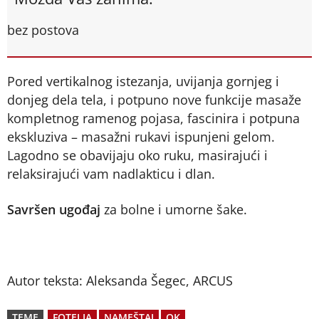
bez postova
Pored vertikalnog istezanja, uvijanja gornjeg i
donjeg dela tela, i potpuno nove funkcije masaže
kompletnog ramenog pojasa, fascinira i potpuna
ekskluziva – masažni rukavi ispunjeni gelom.
Lagodno se obavijaju oko ruku, masirajući i
relaksirajući vam nadlakticu i dlan.
Savršen ugođaj
za bolne i umorne šake.
Autor teksta: Aleksanda Šegec, ARCUS
TEME
FOTELJA
NAMEŠTAJ
OK