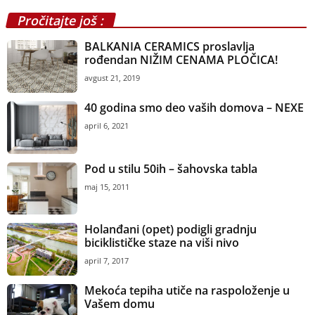
Pročitajte još :
BALKANIA CERAMICS proslavlja
rođendan NIŽIM CENAMA PLOČICA!
avgust 21, 2019
40 godina smo deo vaših domova – NEXE
april 6, 2021
Pod u stilu 50ih – šahovska tabla
maj 15, 2011
Holanđani (opet) podigli gradnju
biciklističke staze na viši nivo
april 7, 2017
Mekoća tepiha utiče na raspoloženje u
Vašem domu