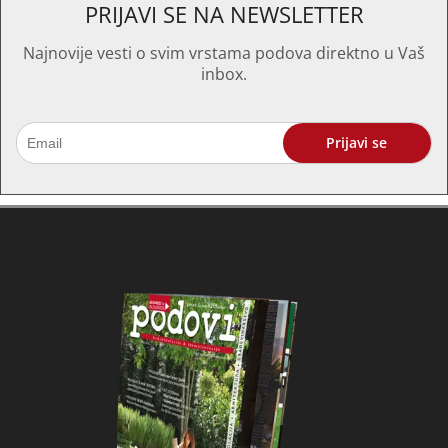
PRIJAVI SE NA NEWSLETTER
Najnovije vesti o svim vrstama podova direktno u Vaš
inbox.