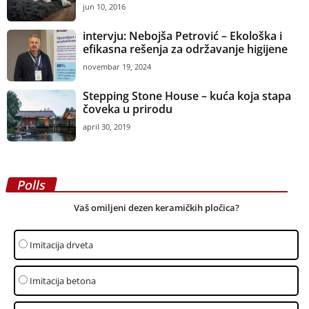
jun 10, 2016
intervju: Nebojša Petrović – Ekološka i
efikasna rešenja za održavanje higijene
novembar 19, 2024
Stepping Stone House – kuća koja stapa
čoveka u prirodu
april 30, 2019
Polls
Vaš omiljeni dezen keramičkih pločica?
Imitacija drveta
Imitacija betona