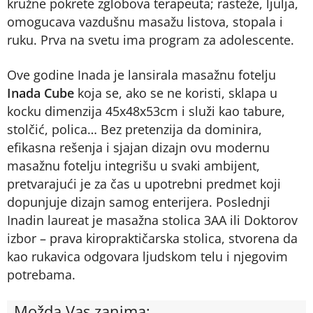
kružne pokrete zglobova terapeuta; rasteže, ljulja,
omogucava vazdušnu masažu listova, stopala i
ruku. Prva na svetu ima program za adolescente.
Ove godine Inada je lansirala masažnu fotelju
Inada Cube
koja se, ako se ne koristi, sklapa u
kocku dimenzija 45x48x53cm i služi kao tabure,
stolčić, polica… Bez pretenzija da dominira,
efikasna rešenja i sjajan dizajn ovu modernu
masažnu fotelju integrišu u svaki ambijent,
pretvarajući je za čas u upotrebni predmet koji
dopunjuje dizajn samog enterijera. Poslednji
Inadin laureat je masažna stolica 3AA ili Doktorov
izbor – prava kiropraktičarska stolica, stvorena da
kao rukavica odgovara ljudskom telu i njegovim
potrebama.
Možda Vas zanima: