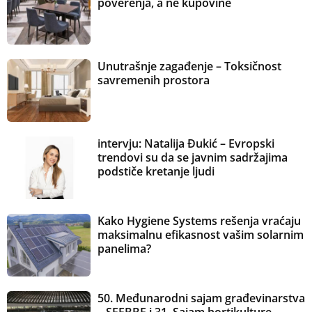
poverenja, a ne kupovine
Unutrašnje zagađenje – Toksičnost
savremenih prostora
intervju: Natalija Đukić – Evropski
trendovi su da se javnim sadržajima
podstiče kretanje ljudi
Kako Hygiene Systems rešenja vraćaju
maksimalnu efikasnost vašim solarnim
panelima?
50. Međunarodni sajam građevinarstva