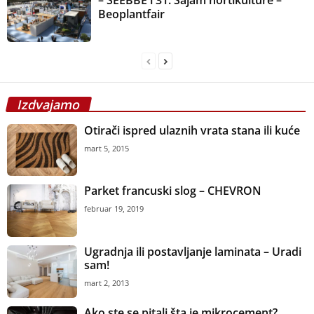
– SEEBBE i 31. Sajam hortikulture –
Beoplantfair
Izdvajamo
Otirači ispred ulaznih vrata stana ili kuće
mart 5, 2015
Parket francuski slog – CHEVRON
februar 19, 2019
Ugradnja ili postavljanje laminata – Uradi
sam!
mart 2, 2013
Ako ste se pitali šta je mikrocement?