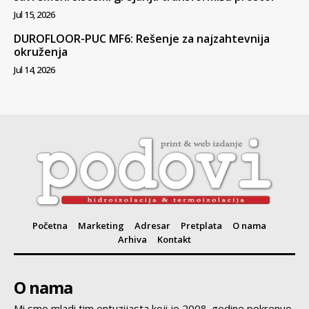
Jul 15, 2026
DUROFLOOR-PUC MF6: Rešenje za najzahtevnija
okruženja
Jul 14, 2026
Početna
Marketing
Adresar
Pretplata
O nama
Arhiva
Kontakt
O nama
Mi smo mladi tim entuzijasta koji je 2008. godine pokrenuo