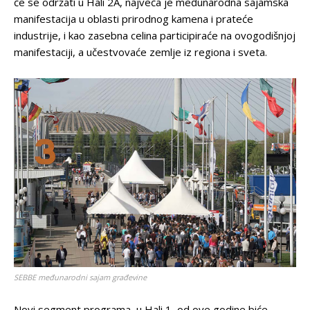
će se održati u Hali 2A, najveća je međunarodna sajamska
manifestacija u oblasti prirodnog kamena i prateće
industrije, i kao zasebna celina participiraće na ovogodišnjoj
manifestaciji, a učestvovaće zemlje iz regiona i sveta.
SEBBE međunarodni sajam građevine
Novi segment programa, u Hali 1, od ove godine biće