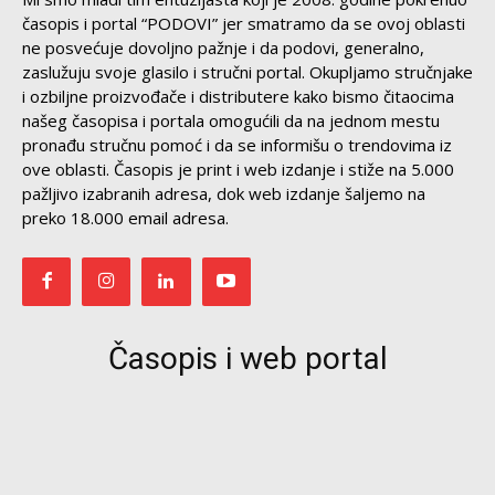
časopis i portal “PODOVI” jer smatramo da se ovoj oblasti
ne posvećuje dovoljno pažnje i da podovi, generalno,
zaslužuju svoje glasilo i stručni portal. Okupljamo stručnjake
i ozbiljne proizvođače i distributere kako bismo čitaocima
našeg časopisa i portala omogućili da na jednom mestu
pronađu stručnu pomoć i da se informišu o trendovima iz
ove oblasti. Časopis je print i web izdanje i stiže na 5.000
pažljivo izabranih adresa, dok web izdanje šaljemo na
preko 18.000 email adresa.
Časopis i web portal