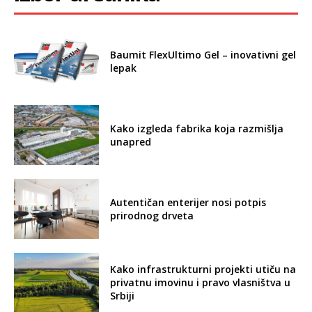
Baumit FlexUltimo Gel – inovativni gel
lepak
Kako izgleda fabrika koja razmišlja
unapred
Autentičan enterijer nosi potpis
prirodnog drveta
Kako infrastrukturni projekti utiču na
privatnu imovinu i pravo vlasništva u
Srbiji