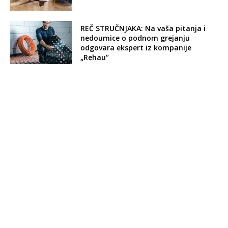
REČ STRUČNJAKA: Na vaša pitanja i
nedoumice o podnom grejanju
odgovara ekspert iz kompanije
„Rehau“