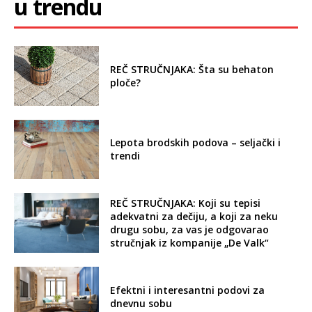
u trendu
REČ STRUČNJAKA: Šta su behaton
ploče?
Lepota brodskih podova – seljački i
trendi
REČ STRUČNJAKA: Koji su tepisi
adekvatni za dečiju, a koji za neku
drugu sobu, za vas je odgovarao
stručnjak iz kompanije „De Valk“
Efektni i interesantni podovi za
dnevnu sobu