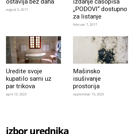
ostavlja bez daha
izdanje časopisa
„PODOVI“ dostupno
avgust 5, 2017
za listanje
februar 7, 2017
Uredite svoje
Mašinsko
kupatilo sami uz
isušivanje
par trikova
prostorija
april 13, 2023
septembar 15, 2023
izbor urednika