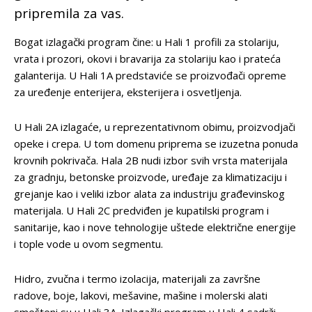
pripremila za vas.
Bogat izlagački program čine: u Hali 1 profili za stolariju,
vrata i prozori, okovi i bravarija za stolariju kao i prateća
galanterija. U Hali 1A predstaviće se proizvođači opreme
za uređenje enterijera, eksterijera i osvetljenja.
U Hali 2A izlagaće, u reprezentativnom obimu, proizvodjači
opeke i crepa. U tom domenu priprema se izuzetna ponuda
krovnih pokrivača. Hala 2B nudi izbor svih vrsta materijala
za gradnju, betonske proizvode, uređaje za klimatizaciju i
grejanje kao i veliki izbor alata za industriju građevinskog
materijala. U Hali 2C predviđen je kupatilski program i
sanitarije, kao i nove tehnologije uštede električne energije
i tople vode u ovom segmentu.
Hidro, zvučna i termo izolacija, materijali za završne
radove, boje, lakovi, mešavine, mašine i molerski alati