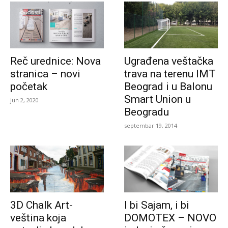
Reč urednice: Nova
Ugrađena veštačka
stranica – novi
trava na terenu IMT
početak
Beograd i u Balonu
Smart Union u
jun 2, 2020
Beogradu
septembar 19, 2014
3D Chalk Art-
I bi Sajam, i bi
veština koja
DOMOTEX – NOVO