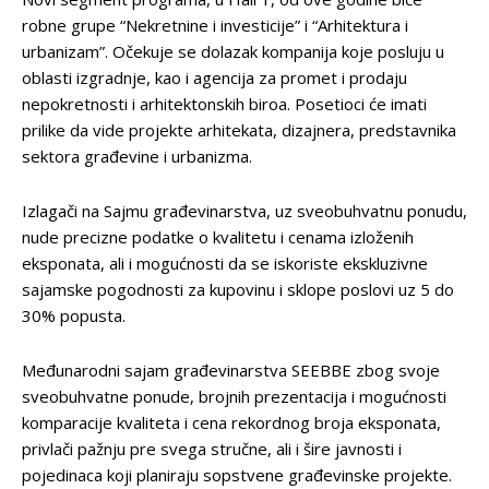
robne grupe “Nekretnine i investicije” i “Arhitektura i
urbanizam”. Očekuje se dolazak kompanija koje posluju u
oblasti izgradnje, kao i agencija za promet i prodaju
nepokretnosti i arhitektonskih biroa. Posetioci će imati
prilike da vide projekte arhitekata, dizajnera, predstavnika
sektora građevine i urbanizma.
Izlagači na Sajmu građevinarstva, uz sveobuhvatnu ponudu,
nude precizne podatke o kvalitetu i cenama izloženih
eksponata, ali i mogućnosti da se iskoriste ekskluzivne
sajamske pogodnosti za kupovinu i sklope poslovi uz 5 do
30% popusta.
Međunarodni sajam građevinarstva SEEBBE zbog svoje
sveobuhvatne ponude, brojnih prezentacija i mogućnosti
komparacije kvaliteta i cena rekordnog broja eksponata,
privlači pažnju pre svega stručne, ali i šire javnosti i
pojedinaca koji planiraju sopstvene građevinske projekte.