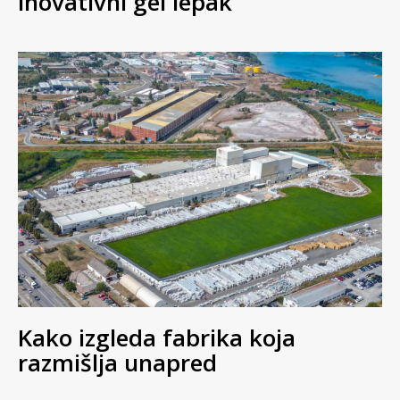
inovativni gel lepak
Kako izgleda fabrika koja
razmišlja unapred