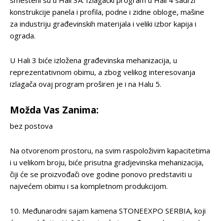
smešteni su u Hali 3A. Izlagački program u Hali 4 sadrži
konstrukcije panela i profila, podne i zidne obloge, mašine
za industriju građevinskih materijala i veliki izbor kapija i
ograda.
U Hali 3 biće izložena građevinska mehanizacija, u
reprezentativnom obimu, a zbog velikog interesovanja
izlagača ovaj program proširen je i na Halu 5.
Možda Vas Zanima:
bez postova
Na otvorenom prostoru, na svim raspoloživim kapacitetima
i u velikom broju, biće prisutna gradjevinska mehanizacija,
čiji će se proizvođači ove godine ponovo predstaviti u
najvećem obimu i sa kompletnom produkcijom.
10. Međunarodni sajam kamena STONEEXPO SERBIA, koji