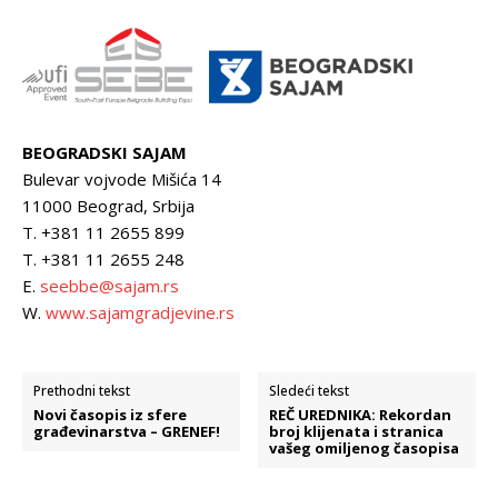
BEOGRADSKI SAJAM
Bulevar vojvode Mišića 14
11000 Beograd, Srbija
T. +381 11 2655 899
T. +381 11 2655 248
E.
seebbe@sajam.rs
W.
www.sajamgradjevine.rs
Prethodni tekst
Sledeći tekst
Novi časopis iz sfere
REČ UREDNIKA: Rekordan
građevinarstva – GRENEF!
broj klijenata i stranica
vašeg omiljenog časopisa