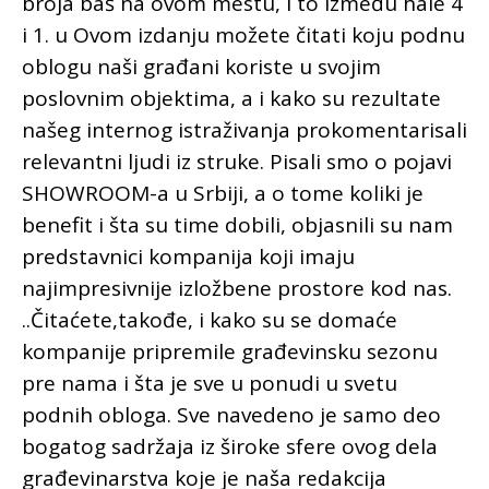
broja baš na ovom mestu, i to između hale 4
i 1. u Ovom izdanju možete čitati koju podnu
oblogu naši građani koriste u svojim
poslovnim objektima, a i kako su rezultate
našeg internog istraživanja prokomentarisali
relevantni ljudi iz struke. Pisali smo o pojavi
SHOWROOM-a u Srbiji, a o tome koliki je
benefit i šta su time dobili, objasnili su nam
predstavnici kompanija koji imaju
najimpresivnije izložbene prostore kod nas.
..Čitaćete,takođe, i kako su se domaće
kompanije pripremile građevinsku sezonu
pre nama i šta je sve u ponudi u svetu
podnih obloga. Sve navedeno je samo deo
bogatog sadržaja iz široke sfere ovog dela
građevinarstva koje je naša redakcija